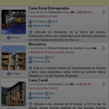
Casa Rural Entregredos
Casa Rural en
Guisando
a
8,8 km
de
(Ávila)
Ramacastañas (Ávila)
16+4 plazas
38 €
40 km de Ávila
Ubicada en Guisando, en la Sierra de Gredos.
Entregredos tiene una capacidad para dieciséis personas
8 Fotos
en cinco habitaciones (tres de ellas cu ...
Mirasierra
Casa Rural en
Navarredonda de Gredos
(Ávila)
a
9,4 km
de Ramacastañas (Ávila)
10 plazas
19 €
40 km de Ávila
Está en el nucleo urbano de Navarredonda de Gredos
y tiene unas magníficas vistas como su nombre indica.
8 Fotos
Situada a 1 km del Parador Regional ...
Casa Candi
Casa Rural en
El Arenal
a
9,6 km
de
(Ávila)
Ramacastañas (Ávila)
10 plazas
18 €
80 km de Ávila
Situada a las afueras de El Arenal, a 150 m del río
Arenal, donde podrás disfrutar de sus bonitas charcas