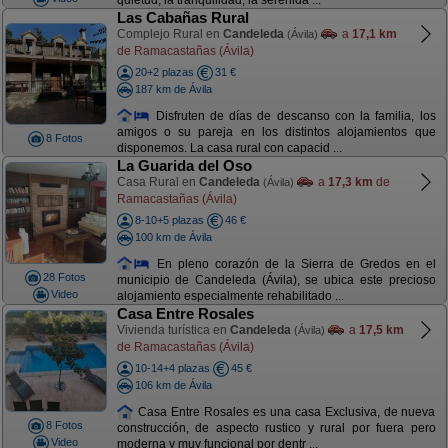
quietud, la tranquilidad, la serenida ...
Las Cabañas Rural
Complejo Rural en
Candeleda
a
17,1 km
(Ávila)
de Ramacastañas (Ávila)
20+2 plazas
31 €
187 km de Ávila
Disfruten de días de descanso con la familia, los
amigos o su pareja en los distintos alojamientos que
8 Fotos
disponemos. La casa rural con capacid ...
La Guarida del Oso
Casa Rural en
Candeleda
a
17,3 km
de
(Ávila)
Ramacastañas (Ávila)
8-10+5 plazas
46 €
100 km de Ávila
En pleno corazón de la Sierra de Gredos en el
28 Fotos
municipio de Candeleda (Ávila), se ubica este precioso
Video
alojamiento especialmente rehabilitado ...
Casa Entre Rosales
Vivienda turística en
Candeleda
a
17,5 km
(Ávila)
de Ramacastañas (Ávila)
10-14+4 plazas
45 €
106 km de Ávila
Casa Entre Rosales es una casa Exclusiva, de nueva
8 Fotos
construcción, de aspecto rustico y rural por fuera pero
Video
moderna y muy funcional por dentr ...