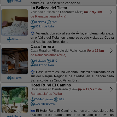
8 Fotos
naturales. La casa tiene capacidad ...
La Belleza del Tietar
Vivienda turística en
Lanzahita
a
9,7 km
(Ávila)
de Ramacastañas (Ávila)
8 plazas
25 €
95 km de Ávila
Vivienda ubicada al sur de Ávila, en plena naturaleza
en el Valle del Tietar, en la que se puede visitar, La Cueva
8 Fotos
del Águila, Los Toros de ...
Casa Terrero
Casa Rural en
Villarejo del Valle
a
12 km
(Ávila)
de Ramacastañas (Ávila)
6 plazas
25 €
64 km de Ávila
Casa Terrero es una vivienda unifamiliar ubicada en el
sur del Parque Regional de Gredos, en el denominado
8 Fotos
Barranco de las Cinco Villas. Dis ...
Hotel Rural El Camino
Hotel Rural en
Candeleda
a
12,5 km
de
(Ávila)
Ramacastañas (Ávila)
2-14+3 plazas
40 €
100 km de Ávila
El Hotel Rural El Camino, con un gran espacio de 30.
000 metros cuadrados, tiene todo cuidado, con diversas
8 Fotos