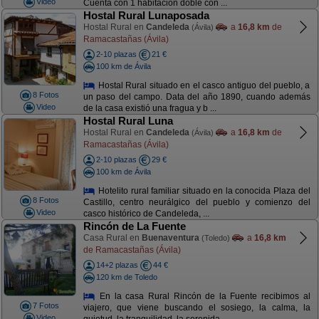
Video
Cuenta con 1 habitación doble con ...
Hostal Rural Lunaposada
Hostal Rural en
Candeleda
a
16,8 km
de
(Ávila)
Ramacastañas (Ávila)
2-10 plazas
21 €
100 km de Ávila
Hostal Rural situado en el casco antiguo del pueblo, a
8 Fotos
un paso del campo. Data del año 1890, cuando además
Video
de la casa existió una fragua y b ...
Hostal Rural Luna
Hostal Rural en
Candeleda
a
16,8 km
de
(Ávila)
Ramacastañas (Ávila)
2-10 plazas
29 €
100 km de Ávila
Hotelito rural familiar situado en la conocida Plaza del
8 Fotos
Castillo, centro neurálgico del pueblo y comienzo del
Video
casco histórico de Candeleda, ...
Rincón de La Fuente
Casa Rural en
Buenaventura
a
16,8 km
(Toledo)
de Ramacastañas (Ávila)
14+2 plazas
44 €
120 km de Toledo
En la casa Rural Rincón de la Fuente recibimos al
7 Fotos
viajero, que viene buscando el sosiego, la calma, la
Video