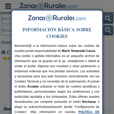
INFORMACIÓN BÁSICA SOBRE
COOKIES
Alojamientos
>
Castilla y León
>
Ávila
> Ramacastañas
Bienvenid@ a la información básica sobre las cookies de
Casas Rurales cerca de Ramacastañas
nuestro portal responsabilidad de
Mario Temprado Casas
.
Una cookie o galleta informática es un pequeño archivo de
información que se guarda en tu pc, smartphone o tablet al
visitar el portal. Algunas son nuestras y otras pertenecen a
empresas externas que nos prestan servicios. Las activadas
y necesarias para que todo funcione correctamente son las
Cookies Técnicas y no necesitan de tu autorización. Al pulsar
el botón
Aceptar
activarás el resto de cookies (analíticas y
publicitarias), personalizadas según tus preferencias y con
Casa Rural El Rincón de Gredos
rs.
6-16+1 pers.
 €
38 €
publicidad ajustada a tus búsquedas. Estas últimas puedes
Navaluenga (Ávila)
desde
desactivarlas por completo pulsando el botón
Rechazar
o
elegir su activación/desactivación desde “Configuración de
Buscar
Cookies”. Más información en nuestra
POLÍTICA DE