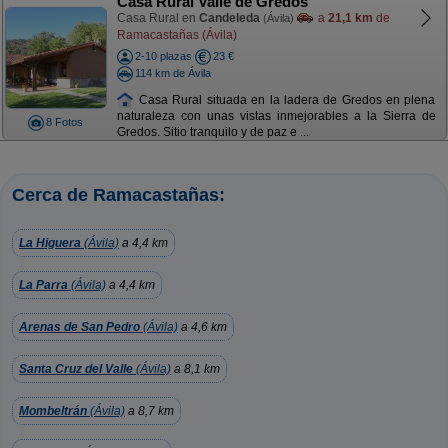
Casa Rural Valle de Gredos
Casa Rural en
Candeleda
a
21,1 km
de
(Ávila)
Ramacastañas (Ávila)
2-10 plazas
23 €
114 km de Ávila
Casa Rural situada en la ladera de Gredos en plena
naturaleza con unas vistas inmejorables a la Sierra de
8 Fotos
Gredos. Sitio tranquilo y de paz e ...
Cerca de Ramacastañas:
La Higuera
(Ávila)
a 4,4 km
La Parra
(Ávila)
a 4,4 km
Arenas de San Pedro
(Ávila)
a 4,6 km
Santa Cruz del Valle
(Ávila)
a 8,1 km
Mombeltrán
(Ávila)
a 8,7 km