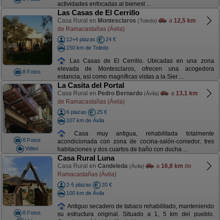
actividades enfocadas al bienest ...
Las Casas de El Cerrillo
Casa Rural en
Montesclaros
a
12,5 km
(Toledo)
de Ramacastañas (Ávila)
12+4 plazas
24 €
150 km de Toledo
Las Casas de El Cerrillo. Ubicadas en una zona
elevada de Montesclaros, ofrecen una acogedora
8 Fotos
estancia, así como magníficas vistas a la Sier ...
La Casita del Portal
Casa Rural en
Pedro Bernardo
a
13,1 km
(Ávila)
de Ramacastañas (Ávila)
6 plazas
25 €
107 km de Ávila
Casa muy antigua, rehabilitada totalmente
8 Fotos
acondicionada con zona de cocina-salón-comedor, tres
Video
habitaciones y dos cuartos de baño con ducha ...
Casa Rural Luna
Casa Rural en
Candeleda
a
16,8 km
de
(Ávila)
Ramacastañas (Ávila)
2-5 plazas
20 €
100 km de Ávila
Antiguo secadero de tabaco rehabilitado, manteniendo
8 Fotos
su estructura original. Situado a 1, 5 km del pueblo.