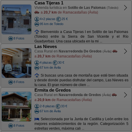
Casa Tijeras 1
Vivienda turística en
Sotillo de Las Palomas
(Toledo)
a
20,7 km
de Ramacastañas (Ávila)
4+2 plazas
25 €
95 km de Toledo
Bienvenido a Casa Tijeras I en Sotillo de las Palomas
(Toledo) entre la Sierra de San Vicente y el Río
8 Fotos
Guadyerbas. Una casa ubicada en la mi ...
Las Nieves
Casa Rural en
Navarredonda De Gredos
(Ávila)
a
20,7 km
de Ramacastañas (Ávila)
4 plazas
30 €
67 km de Ávila
Si buscas una casa de montaña que esté bien situada
y desde donde puedas disfrutar del campo, Las Nieves es
8 Fotos
tu casa. El gran número de clien ...
Ermita de Gredos
Casa Rural en
Navarredonda de Gredos
(Ávila)
a
20,9 km
de Ramacastañas (Ávila)
2-8 plazas
33 €
67 km de Ávila
Seleccionada por la Junta de Castilla y León entre los
mejores establecimientos de la región. Categorización 5
8 Fotos
estrellas verdes, máxima cali ...