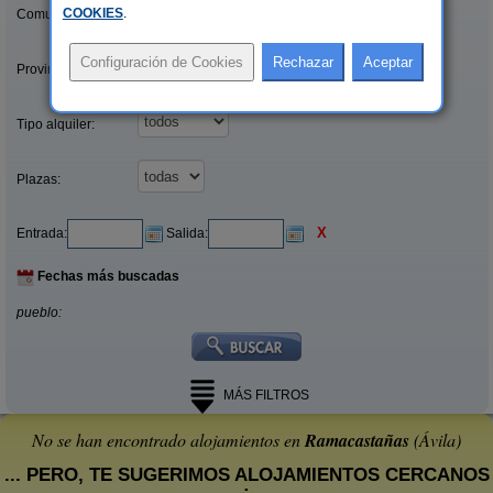
COOKIES
.
Comunidades:
Provincias/Islas:
Tipo alquiler:
Plazas:
X
Entrada:
Salida:
Fechas más buscadas
pueblo:
MÁS FILTROS
No se han encontrado alojamientos en
Ramacastañas
(Ávila)
... PERO, TE SUGERIMOS ALOJAMIENTOS CERCANOS
: