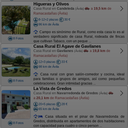
Higueras y Olivos
Casa Rural en
Candeleda
a
19,5 km
de
(Ávila)
Ramacastañas (Ávila)
8-12+2 plazas
30 €
96 km de Ávila
Campo es sinónimo de Rural, como esta casa lo es al
verdadero significado de casa Rural, rodeada de fincas
8 Fotos
que cultivan Tabaco, con un peque ...
Casa Rural El Agave de Gavilanes
Casa Rural en
Gavilanes
a
19,8 km
de
(Ávila)
Ramacastañas (Ávila)
12+3 plazas
33 €
98 km de Ávila
Casa rural con gran salón-comedor y cocina, ideal
para familias o grupos de amigos, así como pequeñas
8 Fotos
celebraciones. Gran intimidad gracias ...
La Vista de Gredos
Casa Rural en
Navarredonda de Gredos
(Ávila)
a
20,1 km
de Ramacastañas (Ávila)
20+5 plazas
28 €
65 km de Ávila
Casa situada en el pinar de Navarredonda de
Gredos, distribuida en apartamentos de dos habitaciones
8 Fotos
con capacidad para cuatro o cinco person ...