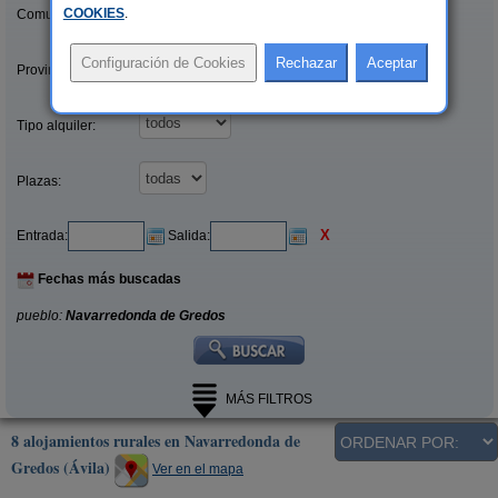
COOKIES
.
Comunidades:
Provincias/Islas:
Tipo alquiler:
Plazas:
X
Entrada:
Salida:
Fechas más buscadas
pueblo:
Navarredonda de Gredos
MÁS FILTROS
8 alojamientos rurales en Navarredonda de
Gredos (Ávila)
Ver en el mapa