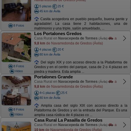
5 plazas
25 €
45 km de Ávila
Casita acogedora en pueblo pequeño, buena gente y
agradable!. La casa tiene 2 habitaciones, una de
8 Fotos
matrimonio y una triple, salón amueblado, ...
Los Portalones Gredos
Casa Rural en
Navacepeda de Tormes
a
(Ávila)
9,8 km
de Navarredonda de Gredos (Ávila)
4 plazas
20 €
80 km de Ávila
Del siglo XIX y con acceso directo a la Plataforma de
8 Fotos
Gredos y en el centro del parque, casa de 2 o 4 plazas en
Video
piedra y madera. Esta amplia ...
Portalones Grande
Casa Rural en
Navacepeda de Tormes
a
(Ávila)
9,8 km
de Navarredonda de Gredos (Ávila)
4+1 plazas
25 €
80 km de Ávila
Amplia casa del siglo XIX con acceso directo a la
8 Fotos
Plataforma de Gredos y en la entrada del Parque. Es una
Video
amplia casa rústica de 4 plazas co ...
Casa Rural La Pasailla de Gredos
Casa Rural en
Navacepeda de Tormes
a
(Ávila)
10 km
de Navarredonda de Gredos (Ávila)