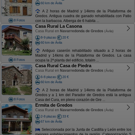
60 km de Ávila
A 2 horas de Madrid y 14kms de la Plataforma de
Gredos. Antigua cuadra de ganado rehabilitada con Patio
8 Fotos
con la barbacoa. Alberga de 6 habita ...
Casa Rural La Casona
Casa Rural en
Navarredonda de Gredos
(Ávila)
8-9 plazas
20 €
60 km de Ávila
Antiguo caserón rehabilitado situado a 2 horas de
Madrid y 14kms de la Plataforma de Gredos. La casa
8 Fotos
ocupa la 2ª planta del edificio, totalm ...
Casa Rural Casa de Piedra
Casa Rural en
Navarredonda de Gredos
(Ávila)
6-8 plazas
20 €
60 km de Ávila
A 2 horas de Madrid y 14kms de la Plataforma de
Gredos y a 1 km del Parador de Gredos está la antigua
8 Fotos
Casa del Cura, en pleno corazón de Gre ...
Ermita de Gredos
Casa Rural en
Navarredonda de Gredos
(Ávila)
2-8 plazas
33 €
67 km de Ávila
Seleccionada por la Junta de Castilla y León entre los
mejores establecimientos de la región. Categorización 5