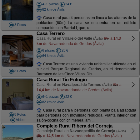
4+1 plazas
34 €
82 km de Ávila
Casa rural para 4 personas en finca a las afueras de la
población (60m) La casa se encuentra en un edificio
8 Fotos
compartido con Barrial I, que, u ...
Casa Terrero
Casa Rural en
Villarejo del Valle
a
14,3
(Ávila)
km
de Navarredonda de Gredos (Ávila)
6 plazas
25 €
64 km de Ávila
Casa Terrero es una vivienda unifamiliar ubicada en el
sur del Parque Regional de Gredos, en el denominado
8 Fotos
Barranco de las Cinco Villas. Dis ...
Casa Rural Tío Eulogio
Casa Rural en
Navalperal de Tormes
a
(Ávila)
14,4 km
de Navarredonda de Gredos (Ávila)
6+1 plazas
22 €
82 km de Ávila
Casa rural para 6 personas, con planta baja adaptada
8 Fotos
para personas con movilidad reducida. Planta inferior con
Video
salón-cocina con chimenea, am ...
Complejo Rural Ribera del Corneja
Complejo Rural en
Navacepedilla de Corneja
(Ávila)
a
14,5 km
de Navarredonda de Gredos (Ávila)