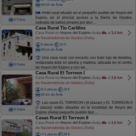
68 km de Ávila
Hotel rural situado en el pequeño pueblo de Hoyos del
Espino, en el princial acceso a la Sierra de Gredos,
8 Fotos
rodeado de bellos pinares por don ...
Casa Rural Tío Carlillos
Casa Rural en
Hoyos del Espino
a
3,4 km
(Ávila)
de Navarredonda de Gredos (Ávila)
6 plazas
25 €
68 km de Ávila
Una casa rural con encanto con todo lujo de detalles,
restaurada toda en piedra y madera, ubicada en el centro
8 Fotos
de Hoyos del Espino y con vis ...
Casa Rural El Torreon I
Casa Rural en
Hoyos del Espino
a
3,6 km
(Ávila)
de Navarredonda de Gredos (Ávila)
8+2 plazas
28 €
65 km de Ávila
Las casas EL TORREON I (8 plazas) y EL TORREON II
(7 plazas) están situadas en la localidad de Hoyos del
8 Fotos
Espino (Ávila) pequeño pueblo típic ...
Casas Rural El Torreon II
Casa Rural en
Hoyos del Espino
a
3,6 km
(Ávila)
de Navarredonda de Gredos (Ávila)
7+1 plazas
28 €