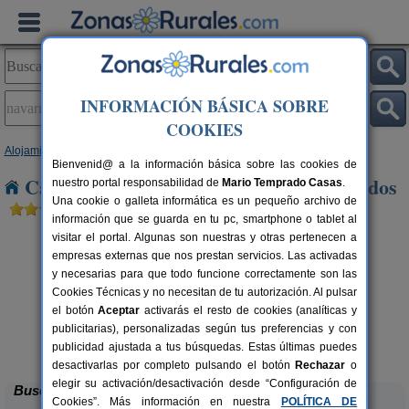
INFORMACIÓN BÁSICA SOBRE
COOKIES
Alojamientos
>
Castilla y León
>
Ávila
> Navarredonda de Gredos
Bienvenid@ a la información básica sobre las cookies de
Casas Rurales en Navarredonda de Gredos
nuestro portal responsabilidad de
Mario Temprado Casas
.
Una cookie o galleta informática es un pequeño archivo de
información que se guarda en tu pc, smartphone o tablet al
visitar el portal. Algunas son nuestras y otras pertenecen a
empresas externas que nos prestan servicios. Las activadas
y necesarias para que todo funcione correctamente son las
Cookies Técnicas y no necesitan de tu autorización. Al pulsar
el botón
Aceptar
activarás el resto de cookies (analíticas y
publicitarias), personalizadas según tus preferencias y con
Casa Rural El Rincón de Gredos
rs.
6-16+1 pers.
 €
38 €
publicidad ajustada a tus búsquedas. Estas últimas puedes
Navaluenga (Ávila)
desde
desactivarlas por completo pulsando el botón
Rechazar
o
elegir su activación/desactivación desde “Configuración de
Buscar
Cookies”. Más información en nuestra
POLÍTICA DE