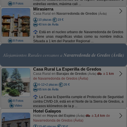
8 Fotos
estrellas verdes, máxima cali ...
Mirasierra
Casa Rural en
Navarredonda de Gredos
(Ávila)
10 plazas
19 €
40 km de Ávila
Está en el nucleo urbano de Navarredonda de Gredos
y tiene unas magníficas vistas como su nombre indica.
8 Fotos
Situada a 1 km del Parador Regional ...
Alojamientos Rurales cercanos a
Navarredonda de Gredos (Ávila)
Casa Rural La Esperilla de Gredos
Casa Rural en
Barajas de Gredos
a
1 km
(Ávila)
de Navarredonda de Gredos (Ávila)
6-12+2 plazas
26 €
65 km de Ávila
La Casa la Esperilla cumple el Protocolo de Seguridad
8 Fotos
contra CIVID-19, está en el Norte de la Sierra de Gredos, a
Video
escasos kilómetros de la p ...
Hotel Galayos
Hotel en
Hoyos del Espino
a
3,4 km
de
(Ávila)
Navarredonda de Gredos (Ávila)
10-40 plazas
30 €