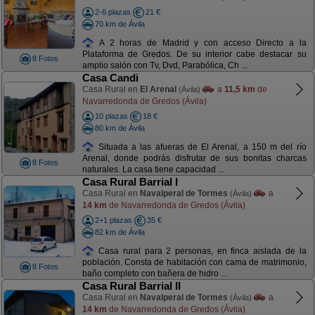
2-6 plazas
21 €
70 km de Ávila
A 2 horas de Madrid y con acceso Directo a la
Plataforma de Gredos. De su interior cabe destacar su
8 Fotos
amplio salón con Tv, Dvd, Parabólica, Ch ...
Casa Candi
Casa Rural en
El Arenal
a
11,5 km
de
(Ávila)
Navarredonda de Gredos (Ávila)
10 plazas
18 €
80 km de Ávila
Situada a las afueras de El Arenal, a 150 m del río
Arenal, donde podrás disfrutar de sus bonitas charcas
8 Fotos
naturales. La casa tiene capacidad ...
Casa Rural Barrial I
Casa Rural en
Navalperal de Tormes
a
(Ávila)
14 km
de Navarredonda de Gredos (Ávila)
2+1 plazas
35 €
82 km de Ávila
Casa rural para 2 personas, en finca aislada de la
población. Consta de habitación con cama de matrimonio,
8 Fotos
baño completo con bañera de hidro ...
Casa Rural Barrial II
Casa Rural en
Navalperal de Tormes
a
(Ávila)
14 km
de Navarredonda de Gredos (Ávila)