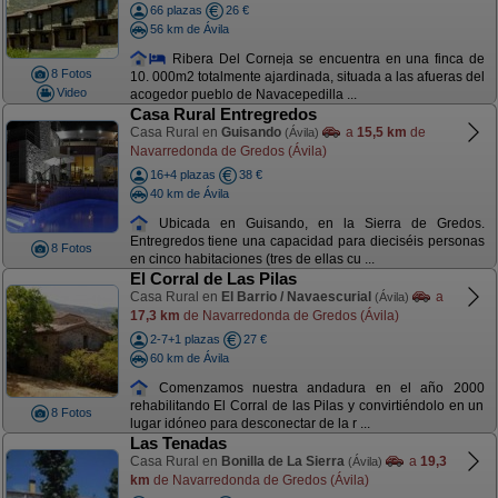
66 plazas
26 €
56 km de Ávila
Ribera Del Corneja se encuentra en una finca de
8 Fotos
10. 000m2 totalmente ajardinada, situada a las afueras del
Video
acogedor pueblo de Navacepedilla ...
Casa Rural Entregredos
Casa Rural en
Guisando
a
15,5 km
de
(Ávila)
Navarredonda de Gredos (Ávila)
16+4 plazas
38 €
40 km de Ávila
Ubicada en Guisando, en la Sierra de Gredos.
Entregredos tiene una capacidad para dieciséis personas
8 Fotos
en cinco habitaciones (tres de ellas cu ...
El Corral de Las Pilas
Casa Rural en
El Barrio / Navaescurial
a
(Ávila)
17,3 km
de Navarredonda de Gredos (Ávila)
2-7+1 plazas
27 €
60 km de Ávila
Comenzamos nuestra andadura en el año 2000
rehabilitando El Corral de las Pilas y convirtiéndolo en un
8 Fotos
lugar idóneo para desconectar de la r ...
Las Tenadas
Casa Rural en
Bonilla de La Sierra
a
19,3
(Ávila)
km
de Navarredonda de Gredos (Ávila)