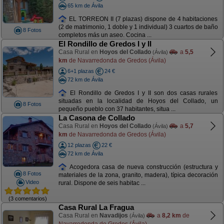
65 km de Ávila
EL TORREON II (7 plazas) dispone de 4 habitaciones
(2 de matrimonio, 1 doble y 1 individual) 3 cuartos de baño
8 Fotos
completos más un aseo. Cocina ...
El Rondillo de Gredos I y II
Casa Rural en
Hoyos del Collado
a
5,5
(Ávila)
km
de Navarredonda de Gredos (Ávila)
6+1 plazas
24 €
72 km de Ávila
El Rondillo de Gredos I y II son dos casas rurales
situadas en la localidad de Hoyos del Collado, un
8 Fotos
pequeño pueblo con 37 habitantes, situa ...
La Casona de Collado
Casa Rural en
Hoyos del Collado
a
5,7
(Ávila)
km
de Navarredonda de Gredos (Ávila)
12 plazas
22 €
72 km de Ávila
Acogedora casa de nueva construcción (estructura y
8 Fotos
materiales de la zona, granito, madera), típica decoración
Video
rural. Dispone de seis habitac ...
(3 comentarios)
Casa Rural La Fragua
Casa Rural en
Navadijos
a
8,2 km
de
(Ávila)
Navarredonda de Gredos (Ávila)