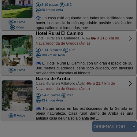
3-10 plazas
18 €
60 km de Ávila
La casa está equipada con todas las facilidades para
8 Fotos
hacer la estancia lo más agradable posible: calefacción,
Video
agua caliente, microondas, nev ...
Hotel Rural El Camino
Hotel Rural en
Candeleda
a
21,6 km
de
(Ávila)
Navarredonda de Gredos (Ávila)
2-14+3 plazas
40 €
100 km de Ávila
El Hotel Rural El Camino, con un gran espacio de 30.
000 metros cuadrados, tiene todo cuidado, con diversas
8 Fotos
actividades enfocadas al bienest ...
Barrio de Arriba
Casa Rural en
Villatoro
a
21,7 km
de
(Ávila)
Navarredonda de Gredos (Ávila)
2-4+1 plazas
28 €
43 km de Ávila
Paraje único en las estribaciones de la Serrota en
plena naturaleza. Casa rural Barrio de Arriba es una
8 Fotos
antigua casa de una sola planta del ...