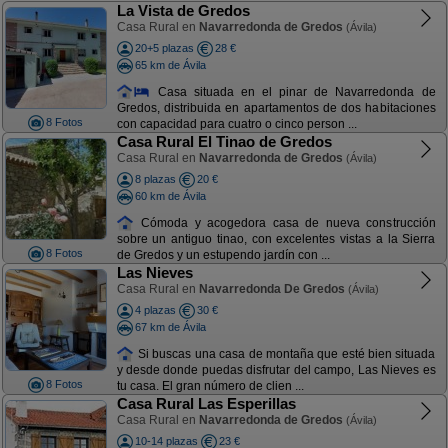
La Vista de Gredos
Casa Rural en
Navarredonda de Gredos
(Ávila)
20+5 plazas
28 €
65 km de Ávila
Casa situada en el pinar de Navarredonda de
Gredos, distribuida en apartamentos de dos habitaciones
8 Fotos
con capacidad para cuatro o cinco person ...
Casa Rural El Tinao de Gredos
Casa Rural en
Navarredonda de Gredos
(Ávila)
8 plazas
20 €
60 km de Ávila
Cómoda y acogedora casa de nueva construcción
sobre un antiguo tinao, con excelentes vistas a la Sierra
8 Fotos
de Gredos y un estupendo jardín con ...
Las Nieves
Casa Rural en
Navarredonda De Gredos
(Ávila)
4 plazas
30 €
67 km de Ávila
Si buscas una casa de montaña que esté bien situada
y desde donde puedas disfrutar del campo, Las Nieves es
8 Fotos
tu casa. El gran número de clien ...
Casa Rural Las Esperillas
Casa Rural en
Navarredonda de Gredos
(Ávila)
10-14 plazas
23 €