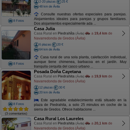
2-20 plazas
25 €
48 km de Ávila
Consulte nuestras ofertas especiales para parejas.
Alojamientos ideales para parejas y grupos familiares.
8 Fotos
Dos alojamientos especialmente ada ...
Casa Julia
Casa Rural en
Piedrahíta
a
19,4 km
de
(Ávila)
Navarredonda de Gredos (Ávila)
6 plazas
20 €
64 km de Ávila
Casa rural de una sola planta, calefacción individual,
aunque tiene chimenea, barbacoa en el jardín. Muy
8 Fotos
tranquila cerquita del casco urbano ...
Posada Doña Cayetana
Casa Rural en
Piedrahita
a
19,9 km
de
(Ávila)
Navarredonda de Gredos (Ávila)
12 plazas
30 €
20 km de Ávila
Este agradable establecimiento está situado en la
8 Fotos
plaza de Piedrahita, a solo 25 minutos en coche de la
sierra de Gredos. Ofrece habitacione ...
(3 comentarios)
Casa Rural Los Laureles
Casa Rural en
Piedrahita
a
20,1 km
de
(Ávila)
Navarredonda de Gredos (Ávila)