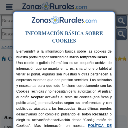
INFORMACIÓN BÁSICA SOBRE
COOKIES
Alojamientos
>
Extremadura
>
Badajoz
> Almendral
Bienvenid@ a la información básica sobre las cookies de
Casas Rurales cerca de Almendral
nuestro portal responsabilidad de
Mario Temprado Casas
.
Una cookie o galleta informática es un pequeño archivo de
información que se guarda en tu pc, smartphone o tablet al
visitar el portal. Algunas son nuestras y otras pertenecen a
empresas externas que nos prestan servicios. Las activadas
y necesarias para que todo funcione correctamente son las
Cookies Técnicas y no necesitan de tu autorización. Al pulsar
Hotel Apartamento Rural de
18+9 pers.
el botón
Aceptar
activarás el resto de cookies (analíticas y
50 €
Azuaga SC
rs.
desde
publicitarias), personalizadas según tus preferencias y con
 €
Azuaga (Badajoz)
publicidad ajustada a tus búsquedas. Estas últimas puedes
desactivarlas por completo pulsando el botón
Rechazar
o
Buscar
elegir su activación/desactivación desde “Configuración de
Cookies”. Más información en nuestra
POLÍTICA DE
Comunidades: