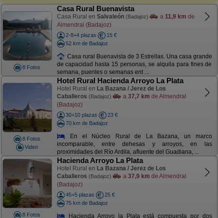
Casa Rural Buenavista
Casa Rural en
Salvaleón
a
11,9 km
de
(Badajoz)
Almendral (Badajoz)
2-8+4 plazas
15 €
52 km de Badajoz
Casa rural Buenavista de 3 Estrellas. Una casa grande
de capacidad hasta 15 personas, se alquila para fines de
8 Fotos
semana, puentes o semanas ent ...
Hotel Rural Hacienda Arroyo La Plata
Hotel Rural en
La Bazana / Jerez de Los
Caballeros
a
37,7 km
de Almendral
(Badajoz)
(Badajoz)
30+10 plazas
23 €
70 km de Badajoz
En el Núcleo Rural de La Bazana, un marco
8 Fotos
incomparable, entre dehesas y arroyos, en las
Video
proximidades del Río Ardila, afluente del Guadiana, ...
Hacienda Arroyo La Plata
Hotel Rural en
La Bazana / Jerez de Los
Caballeros
a
37,9 km
de Almendral
(Badajoz)
(Badajoz)
45+5 plazas
25 €
75 km de Badajoz
8 Fotos
Hacienda Arroyo la Plata está compuesta por dos