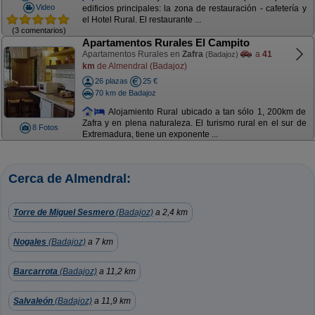
Video
edificios principales: la zona de restauración - cafetería y
el Hotel Rural. El restaurante ...
(3 comentarios)
Apartamentos Rurales El Campito
Apartamentos Rurales en
Zafra
a
41
(Badajoz)
km
de Almendral (Badajoz)
26 plazas
25 €
70 km de Badajoz
Alojamiento Rural ubicado a tan sólo 1, 200km de
Zafra y en plena naturaleza. El turismo rural en el sur de
8 Fotos
Extremadura, tiene un exponente ...
Cerca de Almendral:
Torre de Miguel Sesmero
(Badajoz)
a 2,4 km
Nogales
(Badajoz)
a 7 km
Barcarrota
(Badajoz)
a 11,2 km
Salvaleón
(Badajoz)
a 11,9 km