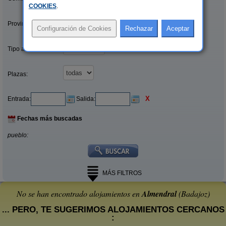
COOKIES
.
Provincias/Islas:
Tipo alquiler:
Plazas:
X
Entrada:
Salida:
Fechas más buscadas
pueblo:
MÁS FILTROS
No se han encontrado alojamientos en
Almendral
(Badajoz)
... PERO, TE SUGERIMOS ALOJAMIENTOS CERCANOS
: