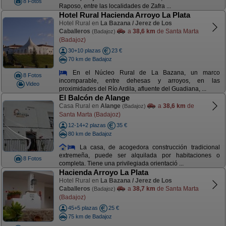
8 Fotos
Raposo, entre las localidades de Zafra ...
Hotel Rural Hacienda Arroyo La Plata
Hotel Rural en
La Bazana / Jerez de Los
Caballeros
a
38,6 km
de Santa Marta
(Badajoz)
(Badajoz)
30+10 plazas
23 €
70 km de Badajoz
En el Núcleo Rural de La Bazana, un marco
8 Fotos
incomparable, entre dehesas y arroyos, en las
Video
proximidades del Río Ardila, afluente del Guadiana, ...
El Balcón de Alange
Casa Rural en
Alange
a
38,6 km
de
(Badajoz)
Santa Marta (Badajoz)
12-14+2 plazas
35 €
80 km de Badajoz
La casa, de acogedora construcción tradicional
extremeña, puede ser alquilada por habitaciones o
8 Fotos
completa. Tiene una privilegiada orientació ...
Hacienda Arroyo La Plata
Hotel Rural en
La Bazana / Jerez de Los
Caballeros
a
38,7 km
de Santa Marta
(Badajoz)
(Badajoz)
45+5 plazas
25 €
75 km de Badajoz