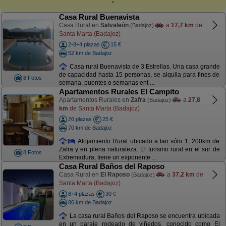
Casa Rural Buenavista
Casa Rural en
Salvaleón
a
17,7 km
de
(Badajoz)
Santa Marta (Badajoz)
2-8+4 plazas
15 €
52 km de Badajoz
Casa rural Buenavista de 3 Estrellas. Una casa grande
de capacidad hasta 15 personas, se alquila para fines de
8 Fotos
semana, puentes o semanas ent ...
Apartamentos Rurales El Campito
Apartamentos Rurales en
Zafra
a
27,8
(Badajoz)
km
de Santa Marta (Badajoz)
26 plazas
25 €
70 km de Badajoz
Alojamiento Rural ubicado a tan sólo 1, 200km de
Zafra y en plena naturaleza. El turismo rural en el sur de
8 Fotos
Extremadura, tiene un exponente ...
Casa Rural Baños del Raposo
Casa Rural en
El Raposo
a
37,2 km
de
(Badajoz)
Santa Marta (Badajoz)
8+4 plazas
30 €
86 km de Badajoz
La casa rural Baños del Raposo se encuentra ubicada
en un paraje rodeado de viñedos, conocido como El