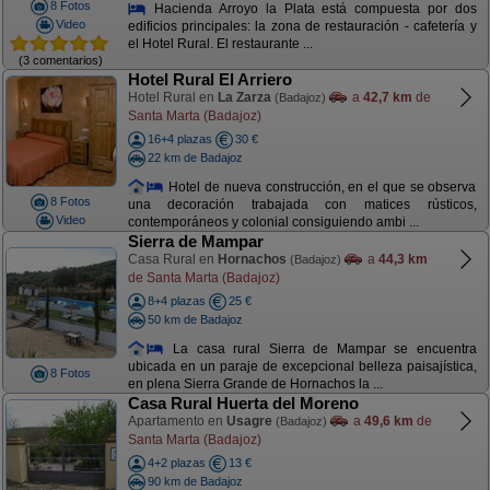
8 Fotos
Hacienda Arroyo la Plata está compuesta por dos
Video
edificios principales: la zona de restauración - cafetería y
el Hotel Rural. El restaurante ...
(3 comentarios)
Hotel Rural El Arriero
Hotel Rural en
La Zarza
a
42,7 km
de
(Badajoz)
Santa Marta (Badajoz)
16+4 plazas
30 €
22 km de Badajoz
Hotel de nueva construcción, en el que se observa
8 Fotos
una decoración trabajada con matices rústicos,
Video
contemporáneos y colonial consiguiendo ambi ...
Sierra de Mampar
Casa Rural en
Hornachos
a
44,3 km
(Badajoz)
de Santa Marta (Badajoz)
8+4 plazas
25 €
50 km de Badajoz
La casa rural Sierra de Mampar se encuentra
ubicada en un paraje de excepcional belleza paisajística,
8 Fotos
en plena Sierra Grande de Hornachos la ...
Casa Rural Huerta del Moreno
Apartamento en
Usagre
a
49,6 km
de
(Badajoz)
Santa Marta (Badajoz)
4+2 plazas
13 €
90 km de Badajoz