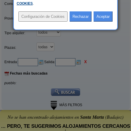
COOKIES
.
Comunidades:
Provincias/Islas:
Tipo alquiler:
Plazas:
X
Entrada:
Salida:
Fechas más buscadas
pueblo:
MÁS FILTROS
No se han encontrado alojamientos en
Santa Marta
(Badajoz)
... PERO, TE SUGERIMOS ALOJAMIENTOS CERCANOS
: