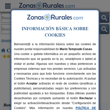
INFORMACIÓN BÁSICA SOBRE
COOKIES
Alojamientos
>
Extremadura
>
Badajoz
> Santa Marta
Bienvenid@ a la información básica sobre las cookies de
Casas Rurales cerca de Santa Marta
nuestro portal responsabilidad de
Mario Temprado Casas
.
Una cookie o galleta informática es un pequeño archivo de
información que se guarda en tu pc, smartphone o tablet al
visitar el portal. Algunas son nuestras y otras pertenecen a
empresas externas que nos prestan servicios. Las activadas
y necesarias para que todo funcione correctamente son las
Cookies Técnicas y no necesitan de tu autorización. Al pulsar
el botón
Aceptar
activarás el resto de cookies (analíticas y
publicitarias), personalizadas según tus preferencias y con
Casa Lares
rs.
8 pers.
 €
27 €
publicidad ajustada a tus búsquedas. Estas últimas puedes
Casas de Don Pedro (Badajoz)
desde
desactivarlas por completo pulsando el botón
Rechazar
o
elegir su activación/desactivación desde “Configuración de
Buscar
Cookies”. Más información en nuestra
POLÍTICA DE