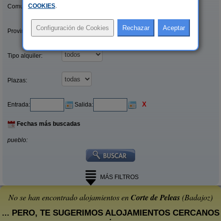
COOKIES
.
Comunidades:
Provincias/Islas:
Tipo alquiler:
Plazas:
X
Entrada:
Salida:
Fechas más buscadas
pueblo:
MÁS FILTROS
No se han encontrado alojamientos en
Corte de Peleas
(Badajoz)
... PERO, TE SUGERIMOS ALOJAMIENTOS CERCANOS
: