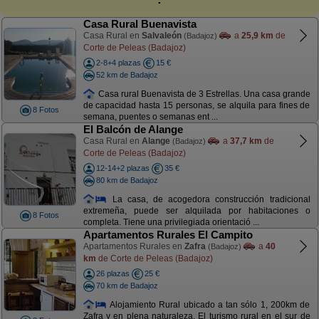
Casa Rural Buenavista
Casa Rural en
Salvaleón
a
25,9 km
de
(Badajoz)
Corte de Peleas (Badajoz)
2-8+4 plazas
15 €
52 km de Badajoz
Casa rural Buenavista de 3 Estrellas. Una casa grande
de capacidad hasta 15 personas, se alquila para fines de
8 Fotos
semana, puentes o semanas ent ...
El Balcón de Alange
Casa Rural en
Alange
a
37,7 km
de
(Badajoz)
Corte de Peleas (Badajoz)
12-14+2 plazas
35 €
80 km de Badajoz
La casa, de acogedora construcción tradicional
extremeña, puede ser alquilada por habitaciones o
8 Fotos
completa. Tiene una privilegiada orientació ...
Apartamentos Rurales El Campito
Apartamentos Rurales en
Zafra
a
40
(Badajoz)
km
de Corte de Peleas (Badajoz)
26 plazas
25 €
70 km de Badajoz
Alojamiento Rural ubicado a tan sólo 1, 200km de
Zafra y en plena naturaleza. El turismo rural en el sur de