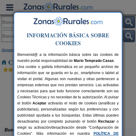
INFORMACIÓN BÁSICA SOBRE
COOKIES
Alojamientos
>
Extremadura
>
Badajoz
> Corte de Peleas
Bienvenid@ a la información básica sobre las cookies de
Casas Rurales cerca de Corte de Peleas
nuestro portal responsabilidad de
Mario Temprado Casas
.
Una cookie o galleta informática es un pequeño archivo de
información que se guarda en tu pc, smartphone o tablet al
visitar el portal. Algunas son nuestras y otras pertenecen a
empresas externas que nos prestan servicios. Las activadas
y necesarias para que todo funcione correctamente son las
Cookies Técnicas y no necesitan de tu autorización. Al pulsar
el botón
Aceptar
activarás el resto de cookies (analíticas y
publicitarias), personalizadas según tus preferencias y con
Casas Rurales Las Cuevas
rs.
16 pers.
 €
20 €
publicidad ajustada a tus búsquedas. Estas últimas puedes
Fuentes de León (Badajoz)
desde
desactivarlas por completo pulsando el botón
Rechazar
o
elegir su activación/desactivación desde “Configuración de
Buscar
Cookies”. Más información en nuestra
POLÍTICA DE