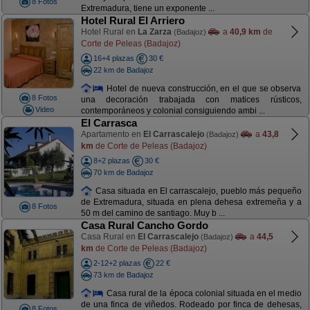
8 Fotos
Extremadura, tiene un exponente ...
Hotel Rural El Arriero
Hotel Rural en
La Zarza
a
40,9 km
de
(Badajoz)
Corte de Peleas (Badajoz)
16+4 plazas
30 €
22 km de Badajoz
Hotel de nueva construcción, en el que se observa
8 Fotos
una decoración trabajada con matices rústicos,
Video
contemporáneos y colonial consiguiendo ambi ...
El Carrasca
Apartamento en
El Carrascalejo
a
43,8
(Badajoz)
km
de Corte de Peleas (Badajoz)
8+2 plazas
30 €
70 km de Badajoz
Casa situada en El carrascalejo, pueblo más pequeño
de Extremadura, situada en plena dehesa extremeña y a
8 Fotos
50 m del camino de santiago. Muy b ...
Casa Rural Cancho Gordo
Casa Rural en
El Carrascalejo
a
44,5
(Badajoz)
km
de Corte de Peleas (Badajoz)
2-12+2 plazas
22 €
73 km de Badajoz
Casa rural de la época colonial situada en el medio
de una finca de viñedos. Rodeado por finca de dehesas,
8 Fotos