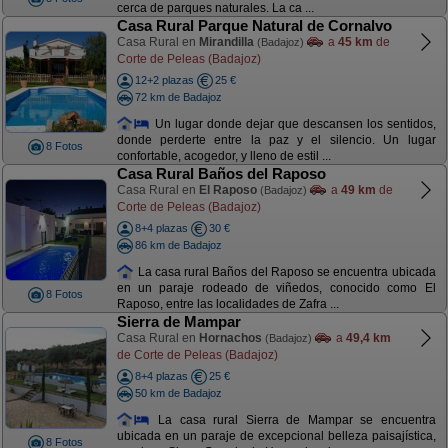
cerca de parques naturales. La ca ...
Casa Rural Parque Natural de Cornalvo
Casa Rural en
Mirandilla
a
45 km
de
(Badajoz)
Corte de Peleas (Badajoz)
12+2 plazas
25 €
72 km de Badajoz
Un lugar donde dejar que descansen los sentidos,
donde perderte entre la paz y el silencio. Un lugar
8 Fotos
confortable, acogedor, y lleno de estil ...
Casa Rural Baños del Raposo
Casa Rural en
El Raposo
a
49 km
de
(Badajoz)
Corte de Peleas (Badajoz)
8+4 plazas
30 €
86 km de Badajoz
La casa rural Baños del Raposo se encuentra ubicada
en un paraje rodeado de viñedos, conocido como El
8 Fotos
Raposo, entre las localidades de Zafra ...
Sierra de Mampar
Casa Rural en
Hornachos
a
49,4 km
(Badajoz)
de Corte de Peleas (Badajoz)
8+4 plazas
25 €
50 km de Badajoz
La casa rural Sierra de Mampar se encuentra
ubicada en un paraje de excepcional belleza paisajística,
8 Fotos