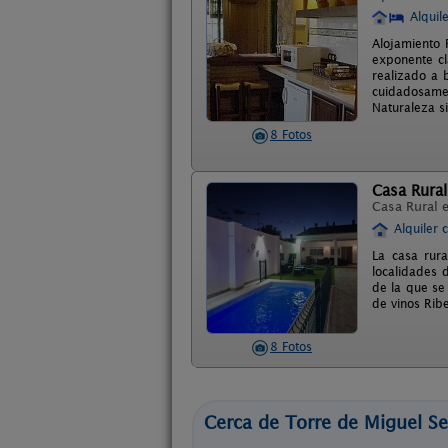
Alquil
Alojamiento 
exponente cl
realizado a 
cuidadosamen
Naturaleza s
8 Fotos
Casa Rura
Casa Rural 
Alquiler 
La casa rur
localidades 
de la que se
de vinos Rib
8 Fotos
Cerca de Torre de Miguel S