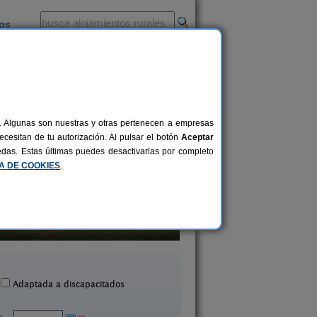
ios
-
al. Algunas son nuestras y otras pertenecen a empresas
cesitan de tu autorización. Al pulsar el botón
Aceptar
uedas. Estas últimas puedes desactivarlas por completo
CA DE COOKIES
.
Los Molinos Rural
Casa Rural El Nid
2-12+1 pers.
20 €
uentes de León (Badajoz)
Casas de Don Pedro (B
desde
Adaptada a discapacitados