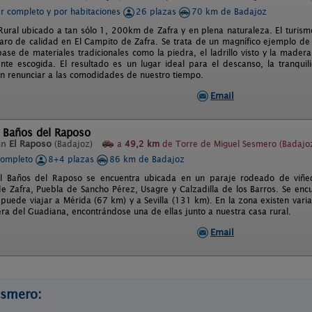
er completo y por habitaciones
26 plazas
70 km de Badajoz
Rural ubicado a tan sólo 1, 200km de Zafra y en plena naturaleza. El turism
aro de calidad en El Campito de Zafra. Se trata de un magnífico ejemplo de 
base de materiales tradicionales como la piedra, el ladrillo visto y la made
te escogida. El resultado es un lugar ideal para el descanso, la tranquilid
in renunciar a las comodidades de nuestro tiempo.
Email
l Baños del Raposo
en
El Raposo
(Badajoz)
a
49,2 km
de Torre de Miguel Sesmero (Badajo
completo
8+4 plazas
86 km de Badajoz
al Baños del Raposo se encuentra ubicada en un paraje rodeado de viñe
de Zafra, Puebla de Sancho Pérez, Usagre y Calzadilla de los Barros. Se encue
 puede viajar a Mérida (67 km) y a Sevilla (131 km). En la zona existen var
era del Guadiana, encontrándose una de ellas junto a nuestra casa rural.
Email
esmero: