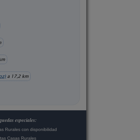
m
km
oz)
a 17,2 km
uedas especiales:
s Rurales con disponibilidad
tas Casas Rurales