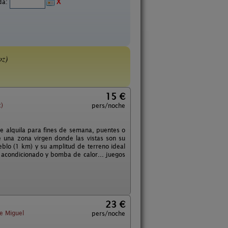
ida:
X
oz)
15 €
)
pers/noche
e alquila para fines de semana, puentes o
e una zona virgen donde las vistas son su
ueblo (1 km) y su amplitud de terreno ideal
e acondicionado y bomba de calor... juegos
23 €
e Miguel
pers/noche