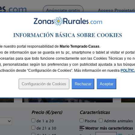
Anúnciate gratis
Acceso Propietar
Busca por pueblo
INFORMACIÓN BÁSICA SOBRE COOKIES
re de Miguel Sesmero
 de Torre de Miguel Sesmero
de nuestro portal responsabilidad de
Mario Temprado Casas
.
o de información que se guarda en tu pc, smartphone o tablet al visitar el port
ecesarias para que todo funcione correctamente son las Cookies Técnicas y no ne
rias), personalizadas según tus preferencias y con publicidad ajustada a tus búsq
sactivación desde “Configuración de Cookies”. Más información en nuestra
POLÍTI
Camino del Alentejo
2 pers.
4 pers.
30 €
25 €
La Codosera (Badajoz)
F
e
desde
Precio (€/pers)
Características
de 1 a 20
Piscina
Admite animales
de 21 a 30
Mostrar más características