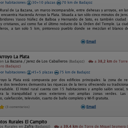
por habitaciones
30+10 plazas
70 km de Badajoz
 Rural de La Bazana, un marco incomparable, entre dehesas y arroyos, en las
encuentra Hacienda Arroyo la Plata. Situada a tan sólo cinco minutos de Jere
bridores Vasco Núñez de Balboa y Hernando de Soto, es también ciudad de
 cristianos, así como fue el último reducto de la Orden del Temple. La ci
leros, a tan solo 5 km, pintoresco pueblo donde se mezclan el blanco de
Email
rroyo La Plata
 en
La Bazana / Jerez de Los Caballeros
(Badajoz)
a
38,2 km
de Torre
ro (Badajoz)
por habitaciones
45+5 plazas
75 km de Badajoz
oyo la Plata está compuesta por dos edificios principales: la zona de rest
de dos tenedores demuestra las riquezas de la tierra ofreciendo su tradicio
gradable. El Hotel rural cuenta con 15 habitaciones y amplio salón social, 
a la tranquilidad y unos exteriores con amplias zonas verdes. Las 
, calefacción, televisión, cuarto de baño completo y Wi-fi gratuita.
Email
(3 comentarios)
tos Rurales El Campito
os Rurales en
Zafra
(Badajoz)
a
39,4 km
de Torre de Miguel Sesmero 