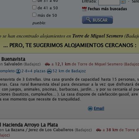
de 31 a 40
Entrada:
-
Sal
de 41 a 50
Fechas más buscadas
más de 50
pueblo:
 se han encontrado alojamientos en
Torre de Miguel Sesmero
(Badaj
... PERO, TE SUGERIMOS ALOJAMIENTOS CERCANOS :
 Buenavista
en
Salvaleón
(Badajoz)
a
12,1 km
de Torre de Miguel Sesmero (Badajoz
completo
2-8+4 plazas
52 km de Badajoz
uenavista de 3 Estrellas. Una casa grande de capacidad hasta 15 personas, s
ras. Casa rural Buenavista ideal para descansar a la vez que disfrutará d
 con juegos, animales, piscinas, barbacoas, jardín... y por su cercanía al p
ciones (bautizos, cumpleaños... ). La casa dispone de calefacción gasoil, air
 ese momento que necesite de tranquilidad.
Email
l Hacienda Arroyo La Plata
 en
La Bazana / Jerez de Los Caballeros
(Badajoz)
a
38 km
de Torre d
dajoz)