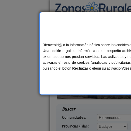
Busca por alojamiento
Alojamientos
>
Extremadura
>
Badajoz
> Tor
Casas Rurales cerca
Bienvenid@ a la información básica sobre las cookies 
Una cookie o galleta informática es un pequeño archiv
externas que nos prestan servicios. Las activadas y n
activarás el resto de cookies (analíticas y publicita
pulsando el botón
Rechazar
o elegir su activación/de
 de Adolfo
El Carrasca
2-14 pers.
8+
30 €
Badajoz)
El Carrascalejo (Badajoz)
desde
desd
Buscar
Comunidades:
Provincias/Islas: