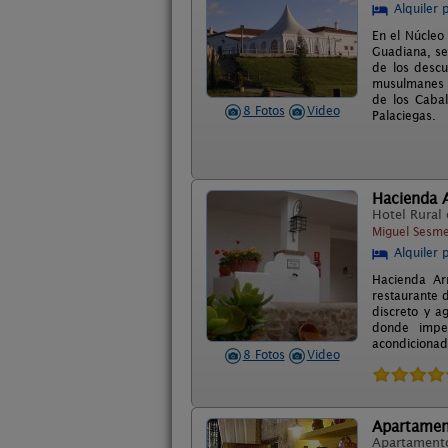
Alquiler 
En el Núcleo
Guadiana, se 
de los descu
musulmanes y
de los Cabal
8 Fotos
Video
Palaciegas.
Hacienda A
Hotel Rural
Miguel Sesme
Alquiler 
Hacienda Arr
restaurante 
discreto y a
donde imper
acondicionado
8 Fotos
Video
Apartamen
Apartament