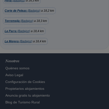
Feria
(Badajoz)
a 16,5 km
Corte de Peleas
(Badajoz)
a 18,2 km
Torremejia
(Badajoz)
a 18,3 km
La Parra
(Badajoz)
a 18,4 km
La Morera
(Badajoz)
a 18,4 km
Nosotros
Quiénes somos
Aviso Legal
Configuración de Cookies
Propietarios alojamientos
Anuncia gratis tu alojamiento
Blog de Turismo Rural