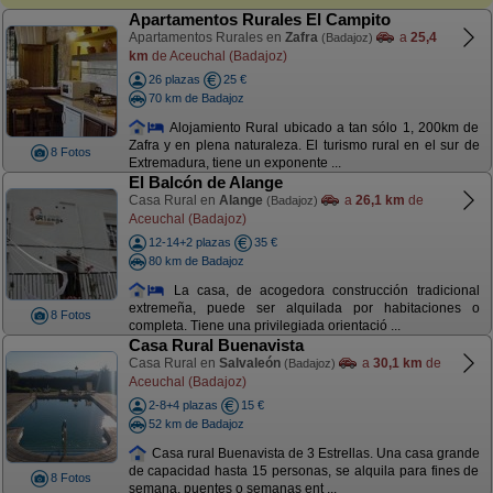
Apartamentos Rurales El Campito
Apartamentos Rurales en
Zafra
a
25,4
(Badajoz)
km
de Aceuchal (Badajoz)
26 plazas
25 €
70 km de Badajoz
Alojamiento Rural ubicado a tan sólo 1, 200km de
Zafra y en plena naturaleza. El turismo rural en el sur de
8 Fotos
Extremadura, tiene un exponente ...
El Balcón de Alange
Casa Rural en
Alange
a
26,1 km
de
(Badajoz)
Aceuchal (Badajoz)
12-14+2 plazas
35 €
80 km de Badajoz
La casa, de acogedora construcción tradicional
extremeña, puede ser alquilada por habitaciones o
8 Fotos
completa. Tiene una privilegiada orientació ...
Casa Rural Buenavista
Casa Rural en
Salvaleón
a
30,1 km
de
(Badajoz)
Aceuchal (Badajoz)
2-8+4 plazas
15 €
52 km de Badajoz
Casa rural Buenavista de 3 Estrellas. Una casa grande
de capacidad hasta 15 personas, se alquila para fines de
8 Fotos
semana, puentes o semanas ent ...