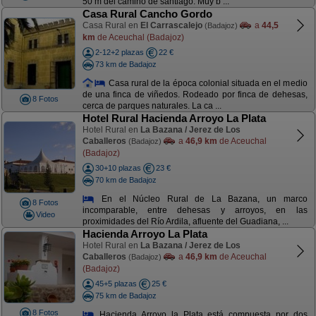
50 m del camino de santiago. Muy b ...
Casa Rural Cancho Gordo
Casa Rural en
El Carrascalejo
a
44,5
(Badajoz)
km
de Aceuchal (Badajoz)
2-12+2 plazas
22 €
73 km de Badajoz
Casa rural de la época colonial situada en el medio
de una finca de viñedos. Rodeado por finca de dehesas,
8 Fotos
cerca de parques naturales. La ca ...
Hotel Rural Hacienda Arroyo La Plata
Hotel Rural en
La Bazana / Jerez de Los
Caballeros
a
46,9 km
de Aceuchal
(Badajoz)
(Badajoz)
30+10 plazas
23 €
70 km de Badajoz
En el Núcleo Rural de La Bazana, un marco
8 Fotos
incomparable, entre dehesas y arroyos, en las
Video
proximidades del Río Ardila, afluente del Guadiana, ...
Hacienda Arroyo La Plata
Hotel Rural en
La Bazana / Jerez de Los
Caballeros
a
46,9 km
de Aceuchal
(Badajoz)
(Badajoz)
45+5 plazas
25 €
75 km de Badajoz
8 Fotos
Hacienda Arroyo la Plata está compuesta por dos