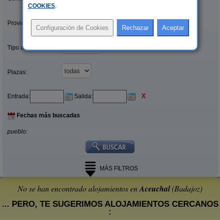
COOKIES
.
Provincias/Islas:
Tipo alquiler:
Plazas:
X
Entrada:
Salida:
Fechas más buscadas
pueblo:
MÁS FILTROS
No se han encontrado alojamientos en
Aceuchal
(Badajoz)
... PERO, TE SUGERIMOS ALOJAMIENTOS CERCANOS
: