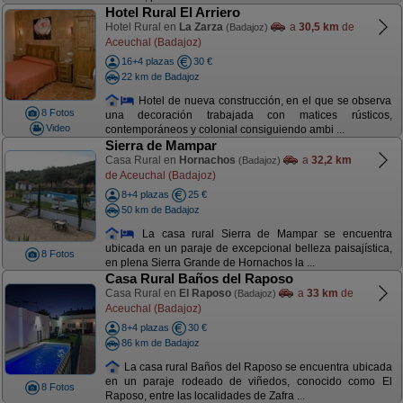
Hotel Rural El Arriero
Hotel Rural en
La Zarza
a
30,5 km
de
(Badajoz)
Aceuchal (Badajoz)
16+4 plazas
30 €
22 km de Badajoz
Hotel de nueva construcción, en el que se observa
8 Fotos
una decoración trabajada con matices rústicos,
Video
contemporáneos y colonial consiguiendo ambi ...
Sierra de Mampar
Casa Rural en
Hornachos
a
32,2 km
(Badajoz)
de Aceuchal (Badajoz)
8+4 plazas
25 €
50 km de Badajoz
La casa rural Sierra de Mampar se encuentra
ubicada en un paraje de excepcional belleza paisajística,
8 Fotos
en plena Sierra Grande de Hornachos la ...
Casa Rural Baños del Raposo
Casa Rural en
El Raposo
a
33 km
de
(Badajoz)
Aceuchal (Badajoz)
8+4 plazas
30 €
86 km de Badajoz
La casa rural Baños del Raposo se encuentra ubicada
en un paraje rodeado de viñedos, conocido como El
8 Fotos
Raposo, entre las localidades de Zafra ...