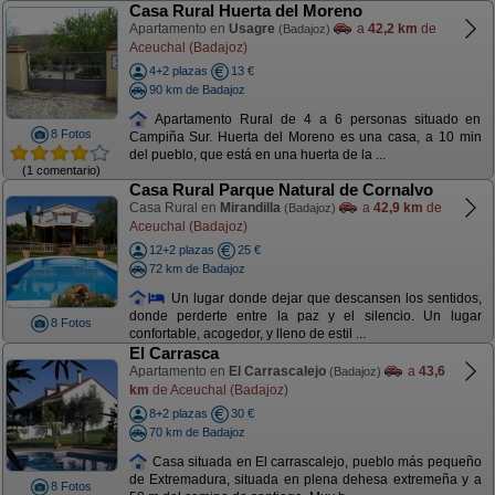
Casa Rural Huerta del Moreno
Apartamento en
Usagre
a
42,2 km
de
(Badajoz)
Aceuchal (Badajoz)
4+2 plazas
13 €
90 km de Badajoz
Apartamento Rural de 4 a 6 personas situado en
8 Fotos
Campiña Sur. Huerta del Moreno es una casa, a 10 min
del pueblo, que está en una huerta de la ...
(1 comentario)
Casa Rural Parque Natural de Cornalvo
Casa Rural en
Mirandilla
a
42,9 km
de
(Badajoz)
Aceuchal (Badajoz)
12+2 plazas
25 €
72 km de Badajoz
Un lugar donde dejar que descansen los sentidos,
donde perderte entre la paz y el silencio. Un lugar
8 Fotos
confortable, acogedor, y lleno de estil ...
El Carrasca
Apartamento en
El Carrascalejo
a
43,6
(Badajoz)
km
de Aceuchal (Badajoz)
8+2 plazas
30 €
70 km de Badajoz
Casa situada en El carrascalejo, pueblo más pequeño
de Extremadura, situada en plena dehesa extremeña y a
8 Fotos