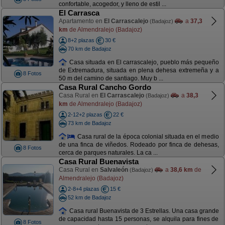
confortable, acogedor, y lleno de estil ...
El Carrasca
Apartamento en
El Carrascalejo
a
37,3
(Badajoz)
km
de Almendralejo (Badajoz)
8+2 plazas
30 €
70 km de Badajoz
Casa situada en El carrascalejo, pueblo más pequeño
de Extremadura, situada en plena dehesa extremeña y a
8 Fotos
50 m del camino de santiago. Muy b ...
Casa Rural Cancho Gordo
Casa Rural en
El Carrascalejo
a
38,3
(Badajoz)
km
de Almendralejo (Badajoz)
2-12+2 plazas
22 €
73 km de Badajoz
Casa rural de la época colonial situada en el medio
de una finca de viñedos. Rodeado por finca de dehesas,
8 Fotos
cerca de parques naturales. La ca ...
Casa Rural Buenavista
Casa Rural en
Salvaleón
a
38,6 km
de
(Badajoz)
Almendralejo (Badajoz)
2-8+4 plazas
15 €
52 km de Badajoz
Casa rural Buenavista de 3 Estrellas. Una casa grande
de capacidad hasta 15 personas, se alquila para fines de
8 Fotos