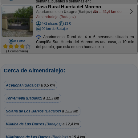
semana, puentes o semanas ent ...
Casa Rural Huerta del Moreno
Apartamento en
Usagre
a
41,4 km
de
(Badajoz)
Almendralejo (Badajoz)
4+2 plazas
13 €
90 km de Badajoz
Apartamento Rural de 4 a 6 personas situado en
8 Fotos
Campiña Sur. Huerta del Moreno es una casa, a 10 min
del pueblo, que está en una huerta de la ...
(1 comentario)
Cerca de Almendralejo:
Aceuchal
(Badajoz)
a 8,5 km
Torremejia
(Badajoz)
a 11,3 km
Solana de Los Barros
(Badajoz)
a 12,2 km
Villalba de Los Barros
(Badajoz)
a 12,4 km
Villafranca de Los Barros
(Badajoz)
a 15,4 km