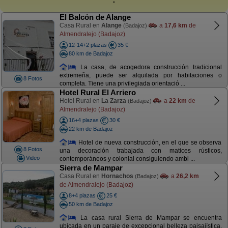
El Balcón de Alange
Casa Rural en
Alange
a
17,6 km
de
(Badajoz)
Almendralejo (Badajoz)
12-14+2 plazas
35 €
80 km de Badajoz
La casa, de acogedora construcción tradicional
extremeña, puede ser alquilada por habitaciones o
8 Fotos
completa. Tiene una privilegiada orientació ...
Hotel Rural El Arriero
Hotel Rural en
La Zarza
a
22 km
de
(Badajoz)
Almendralejo (Badajoz)
16+4 plazas
30 €
22 km de Badajoz
Hotel de nueva construcción, en el que se observa
8 Fotos
una decoración trabajada con matices rústicos,
Video
contemporáneos y colonial consiguiendo ambi ...
Sierra de Mampar
Casa Rural en
Hornachos
a
26,2 km
(Badajoz)
de Almendralejo (Badajoz)
8+4 plazas
25 €
50 km de Badajoz
La casa rural Sierra de Mampar se encuentra
ubicada en un paraje de excepcional belleza paisajística,