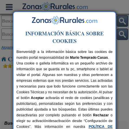
INFORMACIÓN BÁSICA SOBRE
COOKIES
Alojamientos
>
Extremadura
>
Badajoz
> Almendralejo
Bienvenid@ a la información básica sobre las cookies de
Casas Rurales cerca de Almendralejo
nuestro portal responsabilidad de
Mario Temprado Casas
.
Una cookie o galleta informática es un pequeño archivo de
información que se guarda en tu pc, smartphone o tablet al
visitar el portal. Algunas son nuestras y otras pertenecen a
empresas externas que nos prestan servicios. Las activadas
y necesarias para que todo funcione correctamente son las
Cookies Técnicas y no necesitan de tu autorización. Al pulsar
el botón
Aceptar
activarás el resto de cookies (analíticas y
publicitarias), personalizadas según tus preferencias y con
Sierra de Mampar
rs.
8+4 pers.
 €
25 €
publicidad ajustada a tus búsquedas. Estas últimas puedes
Hornachos (Badajoz)
desde
desactivarlas por completo pulsando el botón
Rechazar
o
elegir su activación/desactivación desde “Configuración de
Buscar
Cookies”. Más información en nuestra
POLÍTICA DE