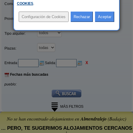
COOKIES
.
Comunidades:
Provincias/Islas:
Tipo alquiler:
Plazas:
X
Entrada:
Salida:
Fechas más buscadas
pueblo:
MÁS FILTROS
No se han encontrado alojamientos en
Almendralejo
(Badajoz)
... PERO, TE SUGERIMOS ALOJAMIENTOS CERCANOS
: