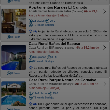
8 Fotos
en plena Sierra Grande de Hornachos la ...
Apartamentos Rurales El Campito
Apartamentos Rurales en
Zafra
a
29,4
(Badajoz)
km
de Almendralejo (Badajoz)
26 plazas
25 €
70 km de Badajoz
Alojamiento Rural ubicado a tan sólo 1, 200km de
Zafra y en plena naturaleza. El turismo rural en el sur de
8 Fotos
Extremadura, tiene un exponente ...
Casa Rural Baños del Raposo
Casa Rural en
El Raposo
a
35,2 km
de
(Badajoz)
Almendralejo (Badajoz)
8+4 plazas
30 €
86 km de Badajoz
La casa rural Baños del Raposo se encuentra ubicada
en un paraje rodeado de viñedos, conocido como El
8 Fotos
Raposo, entre las localidades de Zafra ...
Casa Rural Parque Natural de Cornalvo
Casa Rural en
Mirandilla
a
36,1 km
de
(Badajoz)
Almendralejo (Badajoz)
12+2 plazas
25 €
72 km de Badajoz
Un lugar donde dejar que descansen los sentidos,
donde perderte entre la paz y el silencio. Un lugar
8 Fotos