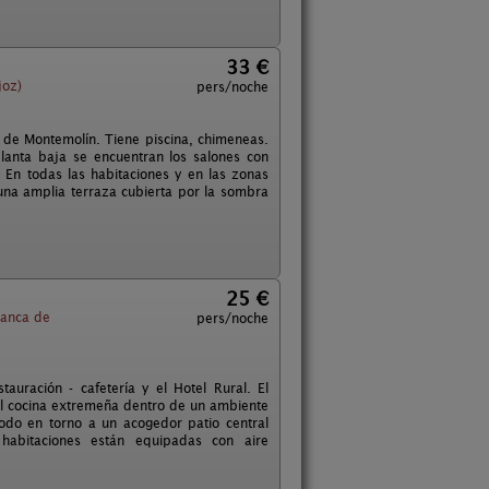
33 €
joz)
pers/noche
lo de Montemolín. Tiene piscina, chimeneas.
planta baja se encuentran los salones con
. En todas las habitaciones y en las zonas
 una amplia terraza cubierta por la sombra
25 €
ranca de
pers/noche
auración - cafetería y el Hotel Rural. El
nal cocina extremeña dentro de un ambiente
todo en torno a un acogedor patio central
habitaciones están equipadas con aire