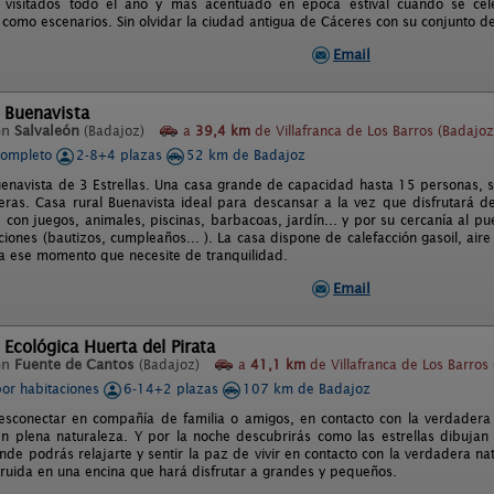
visitados todo el año y más acentuado en época estival cuando se celebr
mo escenarios. Sin olvidar la ciudad antigua de Cáceres con su conjunto de ar
Email
 Buenavista
en
Salvaleón
(Badajoz)
a
39,4 km
de Villafranca de Los Barros (Badajoz
completo
2-8+4 plazas
52 km de Badajoz
uenavista de 3 Estrellas. Una casa grande de capacidad hasta 15 personas, s
ras. Casa rural Buenavista ideal para descansar a la vez que disfrutará d
 con juegos, animales, piscinas, barbacoas, jardín... y por su cercanía al p
ciones (bautizos, cumpleaños... ). La casa dispone de calefacción gasoil, air
 ese momento que necesite de tranquilidad.
Email
 Ecológica Huerta del Pirata
en
Fuente de Cantos
(Badajoz)
a
41,1 km
de Villafranca de Los Barros
por habitaciones
6-14+2 plazas
107 km de Badajoz
esconectar en compañía de familia o amigos, en contacto con la verdadera 
en plena naturaleza. Y por la noche descubrirás como las estrellas dibujan
nde podrás relajarte y sentir la paz de vivir en contacto con la verdadera na
ruida en una encina que hará disfrutar a grandes y pequeños.