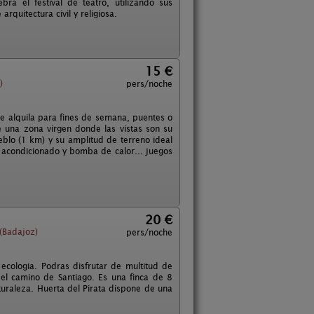
a el festival de teatro, utilizando sus
quitectura civil y religiosa.
15 €
)
pers/noche
e alquila para fines de semana, puentes o
e una zona virgen donde las vistas son su
ueblo (1 km) y su amplitud de terreno ideal
e acondicionado y bomba de calor... juegos
20 €
 (Badajoz)
pers/noche
ecologia. Podras disfrutar de multitud de
 el camino de Santiago. Es una finca de 8
turaleza. Huerta del Pirata dispone de una