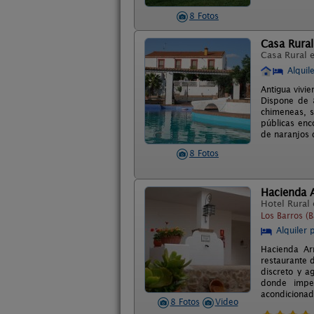
8 Fotos
Casa Rural
Casa Rural 
Alquil
Antigua vivie
Dispone de 8
chimeneas, s
públicas enc
de naranjos 
8 Fotos
Hacienda A
Hotel Rural
Los Barros (
Alquiler 
Hacienda Arr
restaurante 
discreto y a
donde imper
acondicionado
8 Fotos
Video