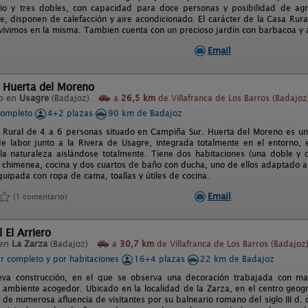
io y tres dobles, con capacidad para doce personas y posibilidad de ag
e, disponen de calefacción y aire acondicionado. El carácter de la Casa Rur
 vivimos en la misma. Tambien cuenta con un precioso jardín con barbacoa y á
Email
l Huerta del Moreno
o en
Usagre
(Badajoz)
a
26,5 km
de Villafranca de Los Barros (Badajoz
completo
4+2 plazas
90 km de Badajoz
Rural de 4 a 6 personas situado en Campiña Sur. Huerta del Moreno es un
e labor junto a la Rivera de Usagre, integrada totalmente en el entorno, 
 la naturaleza aislándose totalmente. Tiene dos habitaciones (una doble y 
chimenea, cocina y dos cuartos de baño con ducha, uno de ellos adaptado a m
quipada con ropa de cama, toallas y útiles de cocina.
Email
(1 comentario)
 El Arriero
 en
La Zarza
(Badajoz)
a
30,7 km
de Villafranca de Los Barros (Badajoz
er completo y por habitaciones
16+4 plazas
22 km de Badajoz
va construcción, en el que se observa una decoración trabajada con mati
 ambiente acogedor. Ubicado en la localidad de la Zarza, en el centro geo
r de numerosa afluencia de visitantes por su balneario romano del siglo III d