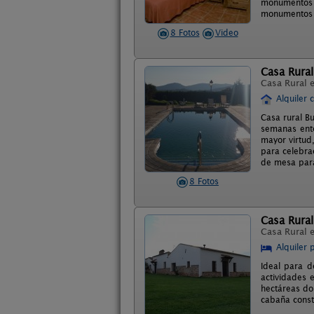
monumentos 
monumentos co
8 Fotos
Video
Casa Rural
Casa Rural 
Alquiler 
Casa rural B
semanas ente
mayor virtud,
para celebra
de mesa para
8 Fotos
Casa Rural
Casa Rural 
Alquiler 
Ideal para d
actividades 
hectáreas do
cabaña const