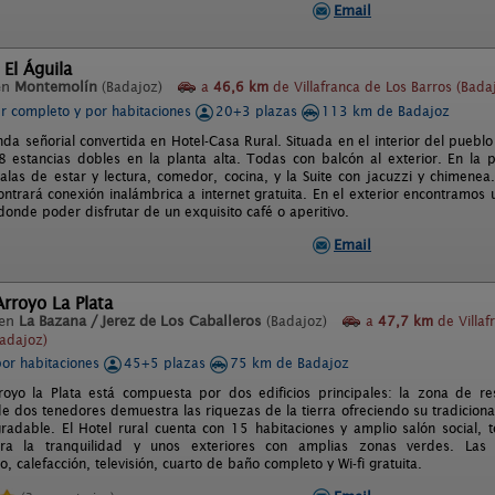
Email
 El Águila
en
Montemolín
(Badajoz)
a
46,6 km
de Villafranca de Los Barros (Bada
er completo y por habitaciones
20+3 plazas
113 km de Badajoz
nda señorial convertida en Hotel-Casa Rural. Situada en el interior del pueb
 estancias dobles en la planta alta. Todas con balcón al exterior. En la 
alas de estar y lectura, comedor, cocina, y la Suite con jacuzzi y chimenea
ontrará conexión inalámbrica a internet gratuita. En el exterior encontramos
donde poder disfrutar de un exquisito café o aperitivo.
Email
rroyo La Plata
 en
La Bazana / Jerez de Los Caballeros
(Badajoz)
a
47,7 km
de Villaf
Badajoz)
por habitaciones
45+5 plazas
75 km de Badajoz
oyo la Plata está compuesta por dos edificios principales: la zona de rest
de dos tenedores demuestra las riquezas de la tierra ofreciendo su tradicio
gradable. El Hotel rural cuenta con 15 habitaciones y amplio salón social, 
a la tranquilidad y unos exteriores con amplias zonas verdes. Las 
, calefacción, televisión, cuarto de baño completo y Wi-fi gratuita.