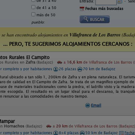
de 31 a 40
Entrada:
-
Sal
de 41 a 50
Fechas más buscadas
más de 50
pueblo:
 se han encontrado alojamientos en
Villafranca de Los Barros
(Badaj
... PERO, TE SUGERIMOS ALOJAMIENTOS CERCANOS :
tos Rurales El Campito
os Rurales en
Zafra
(Badajoz)
a
16,6 km
de Villafranca de Los Barros 
er completo y por habitaciones
26 plazas
70 km de Badajoz
Rural ubicado a tan sólo 1, 200km de Zafra y en plena naturaleza. El turism
aro de calidad en El Campito de Zafra. Se trata de un magnífico ejemplo de 
base de materiales tradicionales como la piedra, el ladrillo visto y la made
te escogida. El resultado es un lugar ideal para el descanso, la tranquilid
in renunciar a las comodidades de nuestro tiempo.
Email
 Mampar
en
Hornachos
(Badajoz)
a
20 km
de Villafranca de Los Barros (Badajoz
er completo y por habitaciones
8+4 plazas
50 km de Badajoz
Fecha