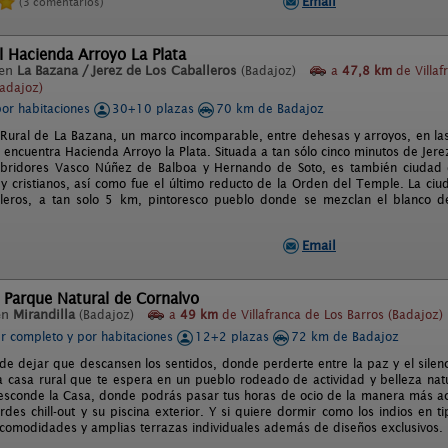
Email
(3 comentarios)
l Hacienda Arroyo La Plata
 en
La Bazana / Jerez de Los Caballeros
(Badajoz)
a
47,8 km
de Villaf
Badajoz)
por habitaciones
30+10 plazas
70 km de Badajoz
 Rural de La Bazana, un marco incomparable, entre dehesas y arroyos, en las
encuentra Hacienda Arroyo la Plata. Situada a tan sólo cinco minutos de Jere
bridores Vasco Núñez de Balboa y Hernando de Soto, es también ciudad de
 cristianos, así como fue el último reducto de la Orden del Temple. La ci
leros, a tan solo 5 km, pintoresco pueblo donde se mezclan el blanco de
Email
 Parque Natural de Cornalvo
en
Mirandilla
(Badajoz)
a
49 km
de Villafranca de Los Barros (Badajoz)
er completo y por habitaciones
12+2 plazas
72 km de Badajoz
de dejar que descansen los sentidos, donde perderte entre la paz y el silenci
na casa rural que te espera en un pueblo rodeado de actividad y belleza natur
esconde la Casa, donde podrás pasar tus horas de ocio de la manera más ac
rdes chill-out y su piscina exterior. Y si quiere dormir como los indios en t
 comodidades y amplias terrazas individuales además de diseños exclusivos.