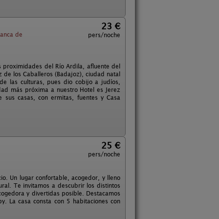
23 €
ranca de
pers/noche
 proximidades del Río Ardila, afluente del
z de los Caballeros (Badajoz), ciudad natal
 las culturas, pues dio cobijo a judíos,
udad más próxima a nuestro Hotel es Jerez
 sus casas, con ermitas, fuentes y Casa
25 €
pers/noche
o. Un lugar confortable, acogedor, y lleno
al. Te invitamos a descubrir los distintos
ogedora y divertidas posible. Destacamos
ipy. La casa consta con 5 habitaciones con