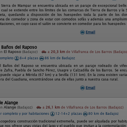
l Sierra de Mampar se encuentra ubicada en un paraje de excepcional bellez
 cual se extiende entre los límites de las comarcas de Tierra de Barros y la 
eta, quedando a disposición de los huespedes toda la parte de los dor
na de comedor y zona de estar con comodos sofás y además una amplisima 
itaciones, en cuyo caso el salón se convierte en comedor para los huespedes
Email
l Baños del Raposo
en
El Raposo
(Badajoz)
a
20,3 km
de Villafranca de Los Barros (Badajo
completo
8+4 plazas
86 km de Badajoz
al Baños del Raposo se encuentra ubicada en un paraje rodeado de viñe
de Zafra, Puebla de Sancho Pérez, Usagre y Calzadilla de los Barros. Se encue
 puede viajar a Mérida (67 km) y a Sevilla (131 km). En la zona existen var
era del Guadiana, encontrándose una de ellas junto a nuestra casa rural.
Email
de Alange
en
Alange
(Badajoz)
a
26,1 km
de Villafranca de Los Barros (Badajoz)
er completo y por habitaciones
12-14+2 plazas
80 km de Badajoz
acogedora construcción tradicional extremeña, puede ser alquilada por habit
ue nos ofrece unas vistas del lago y el pueblo que invitan a la contemplación 