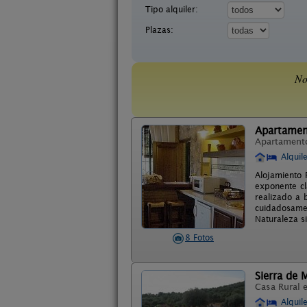
Tipo alquiler:
Plazas:
No
Apartamen
Apartament
Alquil
Alojamiento 
exponente cl
realizado a 
cuidadosamen
Naturaleza s
8 Fotos
Sierra de
Casa Rural 
Alquil