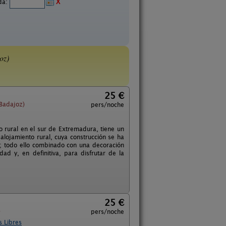
ida:
X
oz)
25 €
(Badajoz)
pers/noche
o rural en el sur de Extremadura, tiene un
alojamiento rural, cuya construcción se ha
ra; todo ello combinado con una decoración
ad y, en definitiva, para disfrutar de la
25 €
)
pers/noche
s Libres