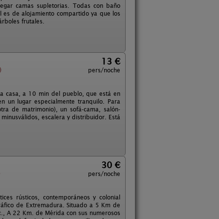
regar camas supletorias. Todas con baño
al es de alojamiento compartido ya que los
rboles frutales.
13 €
)
pers/noche
a casa, a 10 min del pueblo, que está en
en un lugar especialmente tranquilo. Para
otra de matrimonio), un sofá-cama, salón-
inusválidos, escalera y distribuidor. Está
30 €
)
pers/noche
ces rústicos, contemporáneos y colonial
gráfico de Extremadura. Situado a 5 Km de
. c., A 22 Km. de Mérida con sus numerosos