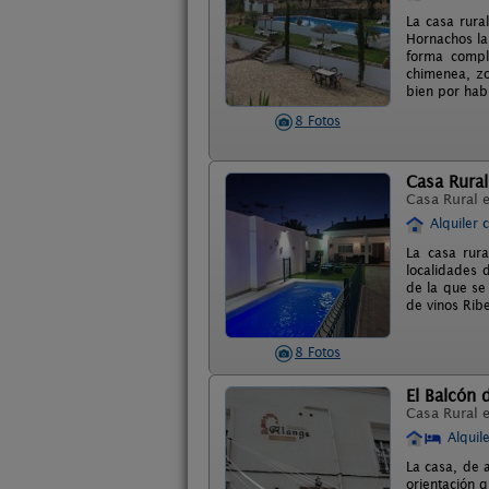
La casa rura
Hornachos la
forma compl
chimenea, zo
bien por hab
8 Fotos
Casa Rura
Casa Rural 
Alquiler 
La casa rur
localidades 
de la que se
de vinos Rib
8 Fotos
El Balcón 
Casa Rural 
Alquil
La casa, de 
orientación q