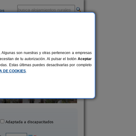
ios
-
al. Algunas son nuestras y otras pertenecen a empresas
cesitan de tu autorización. Al pulsar el botón
Aceptar
uedas. Estas últimas puedes desactivarlas por completo
CA DE COOKIES
.
Cortijo Viña del Duco
Camino del Alente
6-8+2 pers.
20 €
Azuaga (Badajoz)
La Codosera (Badaj
desde
Adaptada a discapacitados