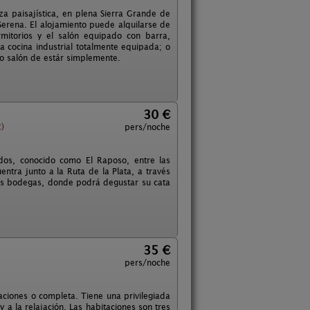
a paisajística, en plena Sierra Grande de
Serena. El alojamiento puede alquilarse de
mitorios y el salón equipado con barra,
cocina industrial totalmente equipada; o
 o salón de estár simplemente.
30 €
z)
pers/noche
dos, conocido como El Raposo, entre las
ntra junto a la Ruta de la Plata, a través
ias bodegas, donde podrá degustar su cata
35 €
pers/noche
aciones o completa. Tiene una privilegiada
y a la relajación. Las habitaciones son tres