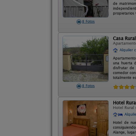
de matrimon
independient
propietarios
8 Fotos
Casa Rura
Apartament
Alquiler 
Apartamento 
una huerta d
disfrutar de
comedor con 
totalmente e
8 Fotos
Hotel Rural
Hotel Rural
Alquil
Hotel de nue
consiguiendo
Alange, luga