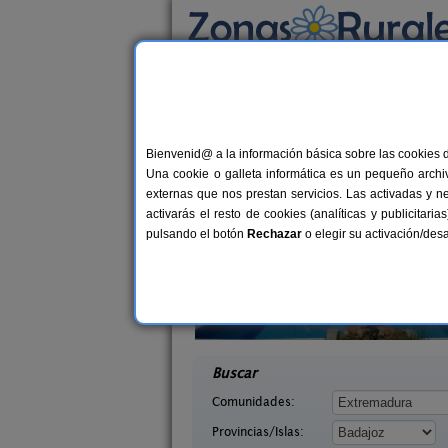
Busca por alojamiento
Alojamientos
>
Extremadura
>
Badajoz
> Vil
Casas Rurales cerca 
Bienvenid@ a la información básica sobre las cookies 
Una cookie o galleta informática es un pequeño archiv
externas que nos prestan servicios. Las activadas y n
activarás el resto de cookies (analíticas y publicita
pulsando el botón
Rechazar
o elegir su activación/de
Casa Rural Parque Natural de
12+
sca
Cornalvo
8+2 pers.
desd
30 €
 (Badajoz)
Mirandilla (Badajoz)
desde
Buscar
Comunidades:
Provincias/Islas: