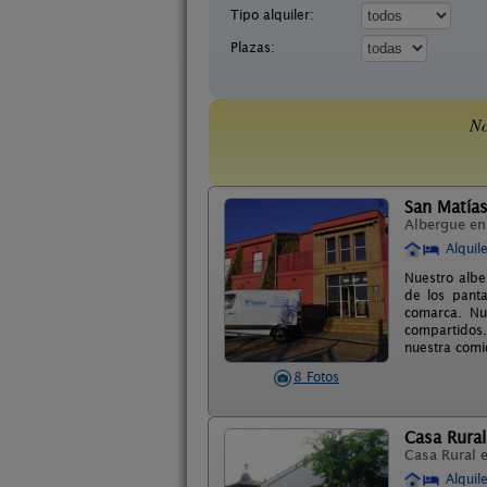
Tipo alquiler:
Plazas:
No
San Matía
Albergue e
Alquil
Nuestro albe
de los panta
comarca. Nu
compartidos.
nuestra comid
8 Fotos
Casa Rura
Casa Rural 
Alquil