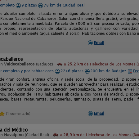
completo
9 plazas
78 km de Ciudad Real
e alquiler completo, situada en un antiguo olivar y que debido a su elevad
Parque Nacional de Cabañeros. Salón con chimenea (leña gratis), wifi gratis, t
a completamente amueblada. Parcela de 3000 m2 con piscina privada, porc
o propio, representación de planta autóctonas y gallinero con varieda
on el medio ambiente (agua caliente 3 solar). Habitaciones dobles con baño i
Email
caballeros
en
Valdecaballeros
(Badajoz)
a
25,2 km
de Helechosa de Los Montes (
er completo y por habitaciones
22+6 plazas
200 km de Badajoz
Fec
de gran confort, antigua oficina y sede social de la propiedad. Dispone
spachos y sala de reuniones, que se pueden aprovechar para realizar, estudio
clientes, contando con una atención personalizada. Se encuentra en el l
ros, población de 1100 habitantes ubicada a dos horas de Madrid. Dispone 
acia, bares, restaurantes, peluquerías, gimnasio, pistas de Tenis, padel, f
Email
(1 comentario)
la del Médico
en
Navalpino
(Ciudad Real)
a
28,9 km
de Helechosa de Los Montes (Ba