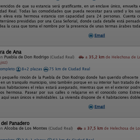
encidos de que su estancia será gratificante, en un enclave único, envuelta e
dad Real. Todas las comodidades que pueda necesitar para usted y los suy
e eleva esta hermosa estancia con capacidad para 24 personas. Cuenta 
erráneo presididas por una Casa Señorial, donde cada detalle está pensado 
odea la casa que toma el nombre por la presencia de unas termas árabes toda
Email
ra de Ana
en
Puebla de Don Rodrigo
(Ciudad Real)
a
35,2 km
de Helechosa de L
joz)
completo
8+2 plazas
75 km de Ciudad Real
n pequeño rincón de la Puebla de Don Rodrigo donde han querido ofrecerte u
 en un tranquilo municipio, sino también porque en su interior han tratado de
 sus habitaciones el relax estará asegurado, mientras que en el exterior po
nos hermosa. Pasear por sus calles o relajarse en el conocido como Estr
 aquí sean únicos e inolvidables. La vivienda dispone de 4 habitaciones doble
Email
 del Panadero
en
Alcoba de Los Montes
(Ciudad Real)
a
37,5 km
de Helechosa de Lo