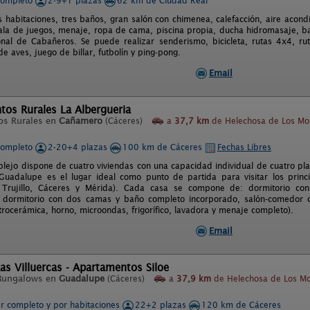
completo
2-9+1 plazas
62 km de Ciudad Real
s habitaciones, tres baños, gran salón con chimenea, calefacción, aire acondi
sala de juegos, menaje, ropa de cama, piscina propia, ducha hidromasaje, b
nal de Cabañeros. Se puede realizar senderismo, bicicleta, rutas 4x4, rut
e aves, juego de billar, futbolín y ping-pong.
Email
os Rurales La Albergueria
os Rurales en
Cañamero
(Cáceres)
a
37,7 km
de Helechosa de Los Mo
completo
2-20+4 plazas
100 km de Cáceres
Fechas Libres
lejo dispone de cuatro viviendas con una capacidad individual de cuatro pla
uadalupe es el lugar ideal como punto de partida para visitar los princ
 Trujillo, Cáceres y Mérida). Cada casa se compone de: dormitorio c
 dormitorio con dos camas y baño completo incorporado, salón-comedor co
trocerámica, horno, microondas, frigorífico, lavadora y menaje completo).
Email
s Villuercas - Apartamentos Siloe
Bungalows en
Guadalupe
(Cáceres)
a
37,9 km
de Helechosa de Los Mo
er completo y por habitaciones
22+2 plazas
120 km de Cáceres