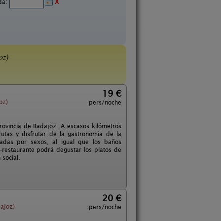
ida:
X
oz)
19 €
oz)
pers/noche
provincia de Badajoz. A escasos kilómetros
rutas y disfrutar de la gastronomía de la
adas por sexos, al igual que los baños
-restaurante podrá degustar los platos de
 social.
20 €
ajoz)
pers/noche