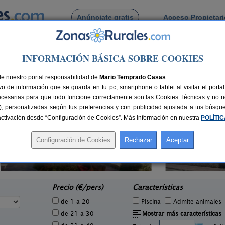
Anúnciate gratis
Acceso Propietar
Busca por pueblo
INFORMACIÓN BÁSICA SOBRE COOKIES
echosa de Los Montes
 de Helechosa de Los Montes
de nuestro portal responsabilidad de
Mario Temprado Casas
.
o de información que se guarda en tu pc, smartphone o tablet al visitar el port
ecesarias para que todo funcione correctamente son las Cookies Técnicas y no ne
rias), personalizadas según tus preferencias y con publicidad ajustada a tus búsq
sactivación desde “Configuración de Cookies”. Más información en nuestra
POLÍTI
La Casa Grande de Adolfo
8 pers.
2-14 pers.
27 €
30 €
La Codosera (Badajoz)
Cas
e
desde
Precio (€/pers)
Características
de 1 a 20
Piscina
Admite animales
de 21 a 30
Mostrar más características