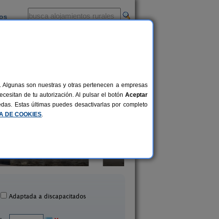
ios
-
al. Algunas son nuestras y otras pertenecen a empresas
cesitan de tu autorización. Al pulsar el botón
Aceptar
uedas. Estas últimas puedes desactivarlas por completo
CA DE COOKIES
.
Casa Rural El Nidal
Casa Rural Buenavi
16+2 pers.
30 €
as de Don Pedro (Badajoz)
Salvaleón (Badajoz
desde
Adaptada a discapacitados