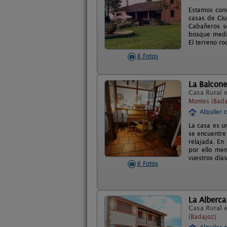
Estamos conv
casas de Ciu
Cabañeros s
bosque medit
El terreno r
8 Fotos
La Balcone
Casa Rural 
Montes (Bada
Alquiler 
La casa es u
se encuentre
relajada. En
por ello me
vuestros días
8 Fotos
La Alberca
Casa Rural 
(Badajoz)