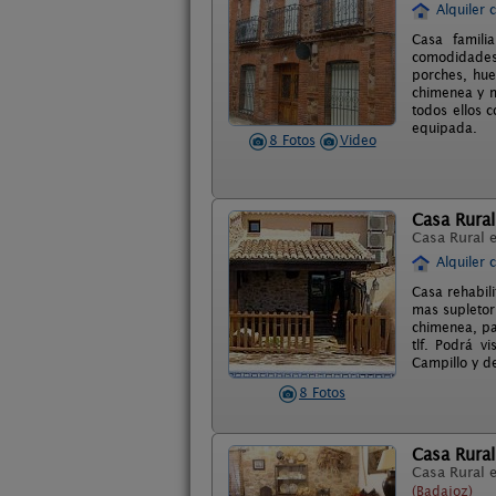
Alquiler 
Casa famili
comodidades 
porches, huer
chimenea y m
todos ellos 
equipada.
8 Fotos
Video
Casa Rural
Casa Rural 
Alquiler 
Casa rehabil
mas supletor
chimenea, pat
tlf. Podrá v
Campillo y d
8 Fotos
Casa Rural
Casa Rural 
(Badajoz)