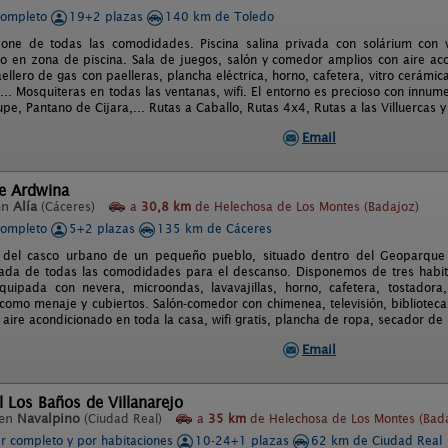
completo
19+2 plazas
140 km de Toledo
one de todas las comodidades. Piscina salina privada con solárium con vi
o en zona de piscina. Sala de juegos, salón y comedor amplios con aire ac
llero de gas con paelleras, plancha eléctrica, horno, cafetera, vitro cerámica,
... Mosquiteras en todas las ventanas, wifi. El entorno es precioso con innume
pe, Pantano de Cijara,... Rutas a Caballo, Rutas 4x4, Rutas a las Villuercas y
Email
de Ardwina
en
Alía
(Cáceres)
a
30,8 km
de Helechosa de Los Montes (Badajoz)
completo
5+2 plazas
135 km de Cáceres
del casco urbano de un pequeño pueblo, situado dentro del Geoparque Vil
ada de todas las comodidades para el descanso. Disponemos de tres habitac
quipada con nevera, microondas, lavavajillas, horno, cafetera, tostadora
í como menaje y cubiertos. Salón-comedor con chimenea, televisión, bibliote
 aire acondicionado en toda la casa, wifi gratis, plancha de ropa, secador de
Email
l Los Baños de Villanarejo
 en
Navalpino
(Ciudad Real)
a
35 km
de Helechosa de Los Montes (Bad
er completo y por habitaciones
10-24+1 plazas
62 km de Ciudad Real