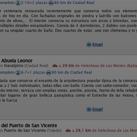
completo
2-10+2 plazas
80 km de Ciudad Real
ar centenaria restaurada recientemente que conserva todos sus element
de hoy en día. Con fachadas originales de piedra y ladrillo con balcones y
to de olivos,... El interior conserva su estructura con arcos y bóvedas, sue
últiples detalles encantadores. Consta de 4 dormitorios, 2 dobles con posibi
con su singular cuarto de baño. Dos cuartos de estar, uno con chimenea y tv
Email
 Abuela Leonor
en
Navalpino
(Ciudad Real)
a
29 km
de Helechosa de Los Montes (Bada
completo
6-7+1 plazas
80 km de Ciudad Real
itada que conserva el encanto de la arquitectura popular típica de la coma
ia y 2 hab individuales, todas ellas con baño. Cuenta con salón-comedor, coc
io interior, terraza con amplias vistas, porche, piscina, horno de leña rehabil
isitar lugares de gran belleza paisajística como el Estrecho de las Hoces
e la Garza
Email
 del Puerto de San Vicente
en
Puerto de San Vicente
(Toledo)
a
29,1 km
de Helechosa de Los Mon