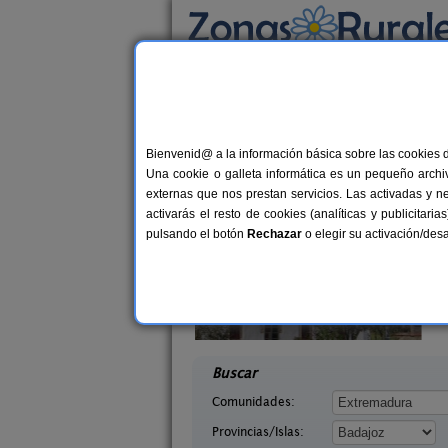
Busca por alojamiento
Alojamientos
>
Extremadura
>
Badajoz
> Hel
Casas Rurales cerca
Bienvenid@ a la información básica sobre las cookies 
Una cookie o galleta informática es un pequeño archiv
externas que nos prestan servicios. Las activadas y n
activarás el resto de cookies (analíticas y publicita
pulsando el botón
Rechazar
o elegir su activación/de
del Duco
Casa Lares
6-8+2 pers.
20 €
ajoz)
Casas de Don Pedro (Badajoz)
desde
desd
Buscar
Comunidades:
Provincias/Islas: