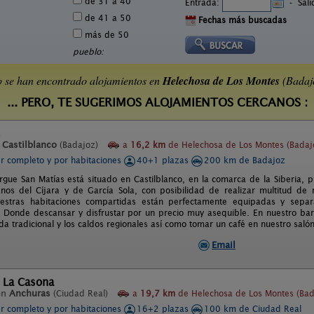
de 31 a 40
Entrada:
-
Sal
de 41 a 50
Fechas más buscadas
más de 50
pueblo:
 se han encontrado alojamientos en
Helechosa de Los Montes
(Badaj
... PERO, TE SUGERIMOS ALOJAMIENTOS CERCANOS :
s
n
Castilblanco
(Badajoz)
a
16,2 km
de Helechosa de Los Montes (Badaj
er completo y por habitaciones
40+1 plazas
200 km de Badajoz
rgue San Matías está situado en Castilblanco, en la comarca de la Siberia, 
nos del Cíjara y de García Sola, con posibilidad de realizar multitud de 
estras habitaciones compartidas están perfectamente equipadas y separ
 Donde descansar y disfrustar por un precio muy asequible. En nuestro bar
a tradicional y los caldos regionales así como tomar un café en nuestro salón
Email
l La Casona
en
Anchuras
(Ciudad Real)
a
19,7 km
de Helechosa de Los Montes (Bad
er completo y por habitaciones
16+2 plazas
100 km de Ciudad Real