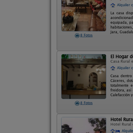
Alquiler 
La casa disp
acondicionad
equipada, pae
habitaciones,
Jara, Guadalu
8 Fotos
El Hogar 
Casa Rural 
Alquiler 
Casa dentro 
Cáceres, dot
totalmente e
freidora, as
Calefacción y
8 Fotos
Hotel Rura
Hotel Rural
Alquil