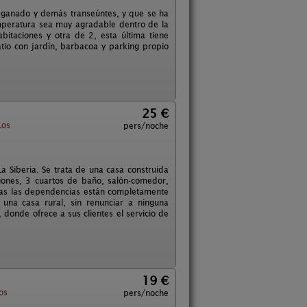
 ganado y demás transeúntes, y que se ha
mperatura sea muy agradable dentro de la
itaciones y otra de 2, esta última tiene
atio con jardín, barbacoa y parking propio
25 €
Los
pers/noche
a Siberia. Se trata de una casa construida
iones, 3 cuartos de baño, salón-comedor,
das las dependencias están completamente
una casa rural, sin renunciar a ninguna
onde ofrece a sus clientes el servicio de
19 €
os
pers/noche