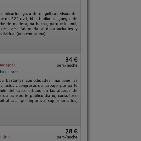
a ubicación goza de magnificas vistas del
v de 32”, dvd, hi-fi, biblioteca, juegos de
he de madera, barbacoa, parque infantil,
d de aves. Adaptada a discapacitados y
ndividual (uno con sauna).
34 €
Badajoz)
pers/noche
has Libres
 de bastantes comodidades, mantiene las
s, actos y congresos de trabajo, por parte
ímite del casco urbano en las afueras de
de transporte publico diario, consultorio
útbol sala, polideportivo, supermercados,
28 €
dajoz)
pers/noche