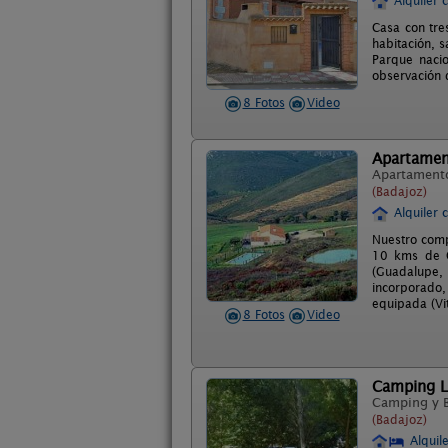
Alquiler 
Casa con tre
habitación, 
Parque nacio
observación d
8 Fotos
Video
Apartament
Apartament
(Badajoz)
Alquiler 
Nuestro comp
10 kms de G
(Guadalupe,
incorporado,
equipada (Vi
8 Fotos
Video
Camping La
Camping y 
(Badajoz)
Alquil