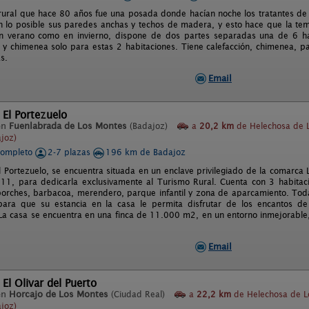
rural que hace 80 años fue una posada donde hacían noche los tratantes de
 lo posible sus paredes anchas y techos de madera, y esto hace que la te
n verano como en invierno, dispone de dos partes separadas una de 6 hab
n y chimenea solo para estas 2 habitaciones. Tiene calefacción, chimenea, p
s.
Email
 El Portezuelo
en
Fuenlabrada de Los Montes
(Badajoz)
a
20,2 km
de Helechosa de 
joz)
completo
2-7 plazas
196 km de Badajoz
l Portezuelo, se encuentra situada en un enclave privilegiado de la comarca L
11, para dedicarla exclusivamente al Turismo Rural. Cuenta con 3 habitac
porches, barbacoa, merendero, parque infantil y zona de aparcamiento. To
ara que su estancia en la casa le permita disfrutar de los encantos de 
a casa se encuentra en una finca de 11.000 m2, en un entorno inmejorable, d
Email
 El Olivar del Puerto
en
Horcajo de Los Montes
(Ciudad Real)
a
22,2 km
de Helechosa de L
joz)