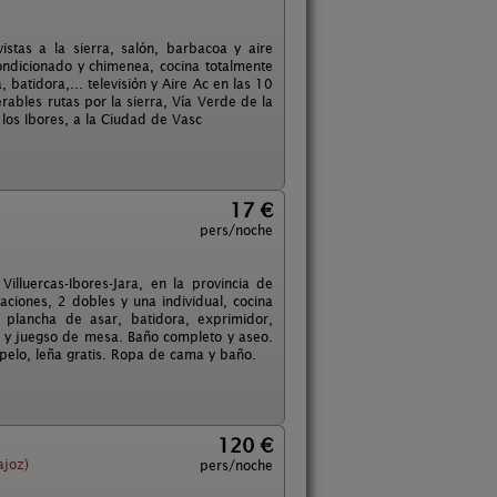
stas a la sierra, salón, barbacoa y aire
ondicionado y chimenea, cocina totalmente
 batidora,... televisión y Aire Ac en las 10
rables rutas por la sierra, Vía Verde de la
 los Ibores, a la Ciudad de Vasc
17 €
pers/noche
luercas-Ibores-Jara, en la provincia de
iones, 2 dobles y una individual, cocina
, plancha de asar, batidora, exprimidor,
ca y juegso de mesa. Baño completo y aseo.
 pelo, leña gratis. Ropa de cama y baño.
120 €
ajoz)
pers/noche