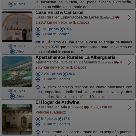
la localidad de Siruela, en plena Siberia Extremeña,
8 Fotos
ocupa un edificio centenario del ...
Casa Rural A Cántaros
Casa Rural en
Esparragosa de Lares
(Badajoz)
a
26,3 km
de Peloche (Badajoz)
18+2 plazas
25 €
171 km de Badajoz
A Cántaros es una antigua casa solariega de finales
8 Fotos
del siglo XVIII que hemos rehabilitado para convertirla en
Video
una confortable casa rural. E ...
Apartamentos Rurales La Albergueria
Apartamentos Rurales en
Cañamero
a
(Cáceres)
26,7 km
de Peloche (Badajoz)
2-20+4 plazas
30 €
100 km de Cáceres
Nuestro complejo dispone de cuatro viviendas con
8 Fotos
una capacidad individual de cuatro plazas y dos
Video
supletorias. Nuestra ubicación a 10 kms de ...
El Hogar de Ardwina
Casa Rural en
Alía
a
29,9 km
de
(Cáceres)
Peloche (Badajoz)
5+2 plazas
17 €
135 km de Cáceres
Casa dentro del casco urbano de un pequeño pueblo,