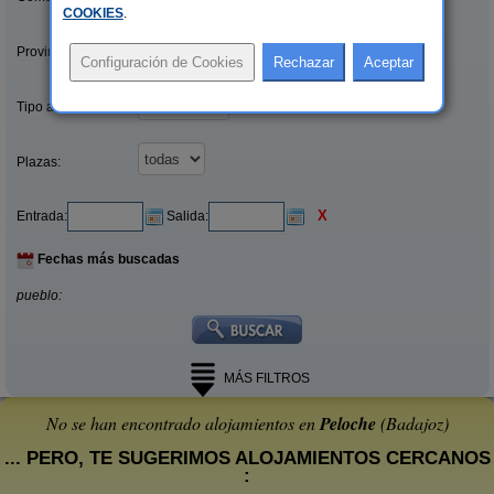
COOKIES
.
Provincias/Islas:
Tipo alquiler:
Plazas:
X
Entrada:
Salida:
Fechas más buscadas
pueblo:
MÁS FILTROS
No se han encontrado alojamientos en
Peloche
(Badajoz)
... PERO, TE SUGERIMOS ALOJAMIENTOS CERCANOS
: