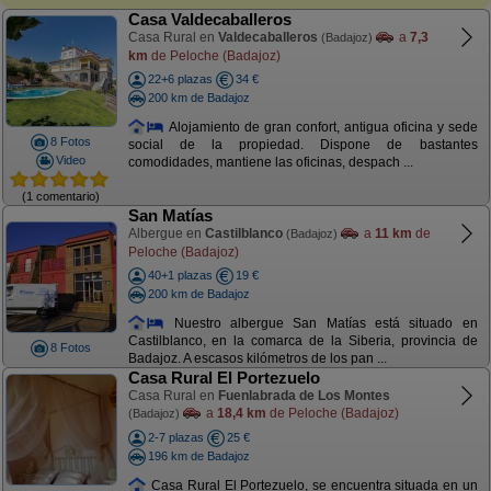
Casa Valdecaballeros
Casa Rural en
Valdecaballeros
a
7,3
(Badajoz)
km
de Peloche (Badajoz)
22+6 plazas
34 €
200 km de Badajoz
Alojamiento de gran confort, antigua oficina y sede
8 Fotos
social de la propiedad. Dispone de bastantes
Video
comodidades, mantiene las oficinas, despach ...
(1 comentario)
San Matías
Albergue en
Castilblanco
a
11 km
de
(Badajoz)
Peloche (Badajoz)
40+1 plazas
19 €
200 km de Badajoz
Nuestro albergue San Matías está situado en
Castilblanco, en la comarca de la Siberia, provincia de
8 Fotos
Badajoz. A escasos kilómetros de los pan ...
Casa Rural El Portezuelo
Casa Rural en
Fuenlabrada de Los Montes
a
18,4 km
de Peloche (Badajoz)
(Badajoz)
2-7 plazas
25 €
196 km de Badajoz
Casa Rural El Portezuelo, se encuentra situada en un