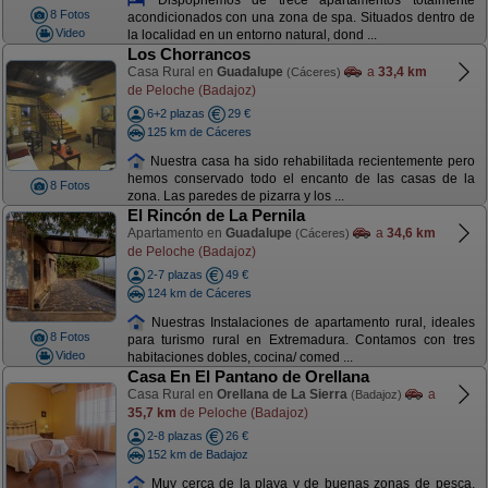
8 Fotos
acondicionados con una zona de spa. Situados dentro de
Video
la localidad en un entorno natural, dond ...
Los Chorrancos
Casa Rural en
Guadalupe
a
33,4 km
(Cáceres)
de Peloche (Badajoz)
6+2 plazas
29 €
125 km de Cáceres
Nuestra casa ha sido rehabilitada recientemente pero
hemos conservado todo el encanto de las casas de la
8 Fotos
zona. Las paredes de pizarra y los ...
El Rincón de La Pernila
Apartamento en
Guadalupe
a
34,6 km
(Cáceres)
de Peloche (Badajoz)
2-7 plazas
49 €
124 km de Cáceres
Nuestras Instalaciones de apartamento rural, ideales
8 Fotos
para turismo rural en Extremadura. Contamos con tres
Video
habitaciones dobles, cocina/ comed ...
Casa En El Pantano de Orellana
Casa Rural en
Orellana de La Sierra
a
(Badajoz)
35,7 km
de Peloche (Badajoz)
2-8 plazas
26 €
152 km de Badajoz
Muy cerca de la playa y de buenas zonas de pesca,