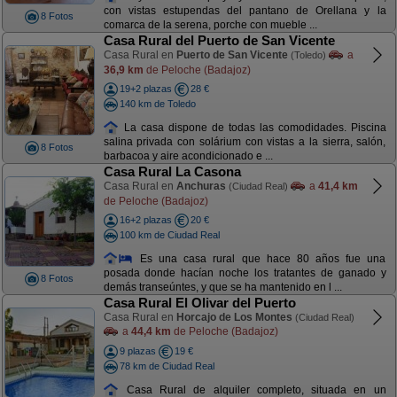
con vistas estupendas del pantano de Orellana y la
8 Fotos
comarca de la serena, porche con mueble ...
Casa Rural del Puerto de San Vicente
Casa Rural en
Puerto de San Vicente
a
(Toledo)
36,9 km
de Peloche (Badajoz)
19+2 plazas
28 €
140 km de Toledo
La casa dispone de todas las comodidades. Piscina
salina privada con solárium con vistas a la sierra, salón,
8 Fotos
barbacoa y aire acondicionado e ...
Casa Rural La Casona
Casa Rural en
Anchuras
a
41,4 km
(Ciudad Real)
de Peloche (Badajoz)
16+2 plazas
20 €
100 km de Ciudad Real
Es una casa rural que hace 80 años fue una
posada donde hacían noche los tratantes de ganado y
8 Fotos
demás transeúntes, y que se ha mantenido en l ...
Casa Rural El Olivar del Puerto
Casa Rural en
Horcajo de Los Montes
(Ciudad Real)
a
44,4 km
de Peloche (Badajoz)
9 plazas
19 €
78 km de Ciudad Real
Casa Rural de alquiler completo, situada en un