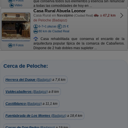
8 Fotos
que conserva todos sus elementos y esencia sin renunciar
Video
a todas las comodidades de hoy en ...
Casa Rural Abuela Leonor
Casa Rural en
Navalpino
a
47,2 km
(Ciudad Real)
de Peloche (Badajoz)
6-7+1 plazas
25 €
80 km de Ciudad Real
Casa rehabilitada que conserva el encanto de la
arquitectura popular típica de la comarca de Cabañeros.
8 Fotos
Dispone de 2 hab dobles mas supletor ...
Cerca de Peloche:
Herrera del Duque
(Badajoz)
a 7,6 km
Valdecaballeros
(Badajoz)
a 8 km
Castilblanco
(Badajoz)
a 11,1 km
Fuenlabrada de Los Montes
(Badajoz)
a 18,4 km
Casas de Don Pedro
(Badajoz)
a 19 km