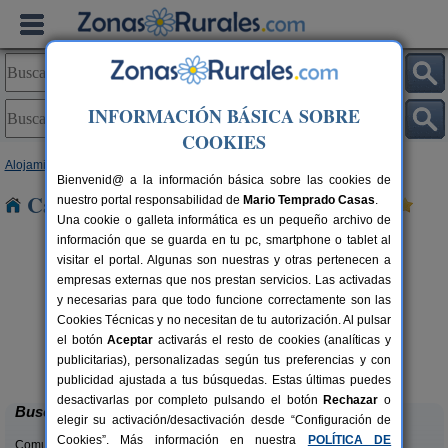
INFORMACIÓN BÁSICA SOBRE
COOKIES
Alojamientos
>
Extremadura
>
Badajoz
> Peloche
Bienvenid@ a la información básica sobre las cookies de
Casas Rurales cerca de Peloche
nuestro portal responsabilidad de
Mario Temprado Casas
.
Una cookie o galleta informática es un pequeño archivo de
información que se guarda en tu pc, smartphone o tablet al
visitar el portal. Algunas son nuestras y otras pertenecen a
empresas externas que nos prestan servicios. Las activadas
y necesarias para que todo funcione correctamente son las
Cookies Técnicas y no necesitan de tu autorización. Al pulsar
rs.
el botón
Aceptar
activarás el resto de cookies (analíticas y
 €
Apartamentos Rurales El Campito
26 pers.
publicitarias), personalizadas según tus preferencias y con
25 €
Zafra (Badajoz)
desde
publicidad ajustada a tus búsquedas. Estas últimas puedes
desactivarlas por completo pulsando el botón
Rechazar
o
Buscar
elegir su activación/desactivación desde “Configuración de
Cookies”. Más información en nuestra
POLÍTICA DE
Comunidades: