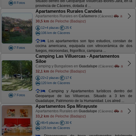
situado dentro del Geoparque Villuercas-Ibores-Jara, en la
8 Fotos
provincia de Cáceres, dotada d ...
Apartamentos Rurales Candela
Apartamentos Rurales en
Cañamero
a
(Cáceres)
30,5 km
de Peloche (Badajoz)
12+4 plazas
25 €
106 km de Cáceres
Los apartamentos son tipo estudios, constan de
cocina americana, equipada con vitrocerámica de dos
7 Fotos
fuegos, microondas, frigorífico, campana ...
Camping Las Villuercas - Apartamentos
Siloe
Camping y Bungalows en
Guadalupe
a
(Cáceres)
32,1 km
de Peloche (Badajoz)
22+2 plazas
17 €
120 km de Cáceres
Camping y Apartamentos turísticos dentro del
7 Fotos
Geoparque de las Villuercas. Situado a 3 km de
Guadalupe, Patrimonio de la Humanidad. Los alred ...
Apartamentos Spa Mirayuste
Apartamentos Rurales en
Guadalupe
a
(Cáceres)
33,2 km
de Peloche (Badajoz)
46+5 plazas
30 €
125 km de Cáceres
Dispopnemos de trece apartamentos totalmente