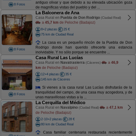
antiguo olivar y que debido a su elevada ubicación goza
8 Fotos
de magnificas vistas del pueblo y del ...
La Balconera de Ana
Casa Rural en
Puebla de Don Rodrigo
(Ciudad Real)
a
45,7 km
de Peloche (Badajoz)
8+2 plazas
25 €
75 km de Ciudad Real
La casa es un pequeño rincón de la Puebla de Don
Rodrigo donde han querido ofrecerte una estancia
8 Fotos
inolvidable. Y no sólo porque se encuentre ...
Casa Rural Las Lucías
Casa Rural en
Navatrasierra
a
46,9
(Cáceres)
km
de Peloche (Badajoz)
12+4 plazas
35 €
145 km de Cáceres
Si vienes a la casa rural Las Lucías disfrutarás de la
tranquilidad del campo, de una casa muy acogedora, y de
8 Fotos
unas maravillosas vistas a la ...
La Cerquilla del Médico
Casa Rural en
Navalpino
a
47,1 km
(Ciudad Real)
de Peloche (Badajoz)
2-10+2 plazas
28 €
80 km de Ciudad Real
Casa familiar centenaria restaurada recientemente