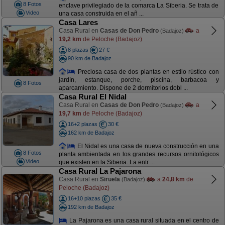
8 Fotos
enclave privilegiado de la comarca La Siberia. Se trata de
Video
una casa construida en el añ ...
Casa Lares
Casa Rural en
Casas de Don Pedro
a
(Badajoz)
19,2 km
de Peloche (Badajoz)
8 plazas
27 €
90 km de Badajoz
Preciosa casa de dos plantas en estilo rústico con
jardín, estanque, porche, piscina, barbacoa y
8 Fotos
aparcamiento. Dispone de 2 dormitorios dobl ...
Casa Rural El Nidal
Casa Rural en
Casas de Don Pedro
a
(Badajoz)
19,7 km
de Peloche (Badajoz)
16+2 plazas
30 €
162 km de Badajoz
El Nidal es una casa de nueva construcción en una
8 Fotos
planta ambientada en los grandes recursos ornitológicos
Video
que existen en la Siberia. La entr ...
Casa Rural La Pajarona
Casa Rural en
Siruela
a
24,8 km
de
(Badajoz)
Peloche (Badajoz)
16+10 plazas
35 €
192 km de Badajoz
La Pajarona es una casa rural situada en el centro de