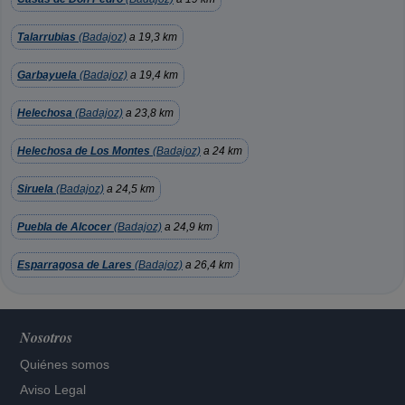
Talarrubias
(Badajoz)
a 19,3 km
Garbayuela
(Badajoz)
a 19,4 km
Helechosa
(Badajoz)
a 23,8 km
Helechosa de Los Montes
(Badajoz)
a 24 km
Siruela
(Badajoz)
a 24,5 km
Puebla de Alcocer
(Badajoz)
a 24,9 km
Esparragosa de Lares
(Badajoz)
a 26,4 km
Nosotros
Quiénes somos
Aviso Legal