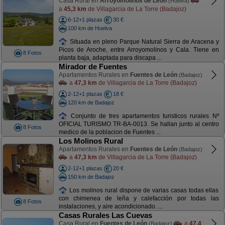
Casa Rural en
Arroyomolinos de León
(Huelva)
a
45,3 km
de Villagarcia de La Torre (Badajoz)
6-12+1 plazas
30 €
100 km de Huelva
Situada en pleno Parque Natural Sierra de Aracena y
Picos de Aroche, entre Arroyomolinos y Cala. Tiene en
8 Fotos
planta baja, adaptada para discapa ...
Mirador de Fuentes
Apartamentos Rurales en
Fuentes de León
(Badajoz)
a
47,3 km
de Villagarcia de La Torre (Badajoz)
2-12+1 plazas
18 €
120 km de Badajoz
Conjunto de tres apartamentos turisticos rurales Nº
OFICIAL TURISMO TR-BA-0013. Se hallan junto al centro
8 Fotos
medico de la poblacion de Fuentes ...
Los Molinos Rural
Apartamentos Rurales en
Fuentes de León
(Badajoz)
a
47,3 km
de Villagarcia de La Torre (Badajoz)
2-12+1 plazas
20 €
150 km de Badajoz
Los molinos rural dispone de varias casas todas ellas
con chimenea de leña y calefacción por todas las
8 Fotos
instalaciones, y aire acondicionado. ...
Casas Rurales Las Cuevas
Casa Rural en
Fuentes de León
a
47,4
(Badajoz)