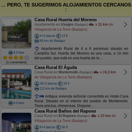
... PERO, TE SUGERIMOS ALOJAMIENTOS CERCANOS
:
Casa Rural Huerta del Moreno
Apartamento en
Usagre
a
11 km
de
(Badajoz)
Villagarcia de La Torre (Badajoz)
4+2 plazas
13 €
90 km de Badajoz
Apartamento Rural de 4 a 6 personas situado en
8 Fotos
Campiña Sur. Huerta del Moreno es una casa, a 10 min
del pueblo, que está en una huerta de la ...
(1 comentario)
Casa Rural El Águila
Casa Rural en
Montemolín
a
19,3 km
(Badajoz)
de Villagarcia de La Torre (Badajoz)
20+3 plazas
33 €
113 km de Badajoz
Antigua vivienda señorial convertida en Hotel-Casa
Rural. Situada en el interior del pueblo de Montemolín.
8 Fotos
Tiene piscina, chimeneas. Dispone ...
Casa Rural Baños del Raposo
Casa Rural en
El Raposo
a
23 km
de
(Badajoz)
Villagarcia de La Torre (Badajoz)
8+4 plazas
30 €
86 km de Badajoz