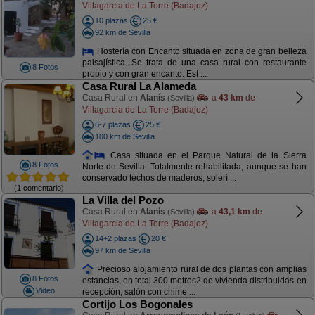
Villagarcia de La Torre (Badajoz)
10 plazas
25 €
92 km de Sevilla
Hostería con Encanto situada en zona de gran belleza
paisajística. Se trata de una casa rural con restaurante
8 Fotos
propio y con gran encanto. Est ...
Casa Rural La Alameda
Casa Rural en
Alanís
a
43 km
de
(Sevilla)
Villagarcia de La Torre (Badajoz)
6-7 plazas
25 €
100 km de Sevilla
Casa situada en el Parque Natural de la Sierra
8 Fotos
Norte de Sevilla. Totalmente rehabilitada, aunque se han
conservado techos de maderos, solerí ...
(1 comentario)
La Villa del Pozo
Casa Rural en
Alanís
a
43,1 km
de
(Sevilla)
Villagarcia de La Torre (Badajoz)
14+2 plazas
20 €
97 km de Sevilla
Precioso alojamiento rural de dos plantas con amplias
8 Fotos
estancias, en total 300 metros2 de vivienda distribuidas en
Video
recepción, salón con chime ...
Cortijo Los Bogonales