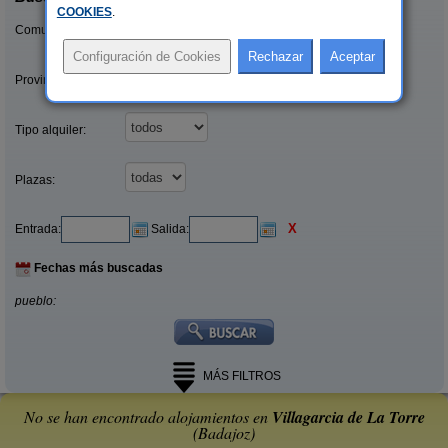
COOKIES
.
Comunidades:
Provincias/Islas:
Tipo alquiler:
Plazas:
X
Entrada:
Salida:
Fechas más buscadas
pueblo:
MÁS FILTROS
No se han encontrado alojamientos en
Villagarcia de La Torre
(Badajoz)