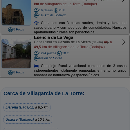
km
de Villagarcia de La Torre (Badajoz)
16 plazas
20 €
116 km de Badajoz
Contamos con 3 casas rurales, dentro y fuera del
casco urbano y con todo tipo de comodidades. Nuestros
8 Fotos
apartamentos rurales son perfectos pa ...
Esencia de La Vega
Casa Rural en
Cazalla de La Sierra
a
(Sevilla)
49,5 km
de Villagarcia de La Torre (Badajoz)
12+4 plazas
28 €
60 km de Sevilla
Complejo Rural vacacional compuesto de 3 casas
independientes totalmente equipadas en entorno único
8 Fotos
rodeada de naturaleza y espacios únicos ...
Cerca de Villagarcia de La Torre:
Llerena
(Badajoz)
a 8,5 km
Usagre
(Badajoz)
a 10,1 km