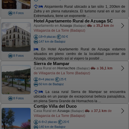
Alojamiento Rural ubicado a tan sólo 1, 200km de
Zafra y en plena naturaleza. El turismo rural en el sur de
8 Fotos
Extremadura, tiene un exponente ...
Hotel Apartamento Rural de Azuaga SC
Apartamento en
Azuaga
a
35,2 km
de
(Badajoz)
Villagarcia de La Torre (Badajoz)
18+9 plazas
50 €
147 km de Badajoz
En Hotel Apartamento Rural de Azuaga estamos
situados en pleno centro de la localidad pacense de
8 Fotos
Azuaga, otorgando así al viajero la posibil ...
Sierra de Mampar
Casa Rural en
Hornachos
a
36,1 km
(Badajoz)
de Villagarcia de La Torre (Badajoz)
8+4 plazas
25 €
50 km de Badajoz
La casa rural Sierra de Mampar se encuentra
ubicada en un paraje de excepcional belleza paisajística,
8 Fotos
en plena Sierra Grande de Hornachos la ...
Cortijo Viña del Duco
Casa Rural en
Azuaga
a
37,1 km
de
(Badajoz)
Villagarcia de La Torre (Badajoz)
6-8+2 plazas
20 €
140 km de Badajoz