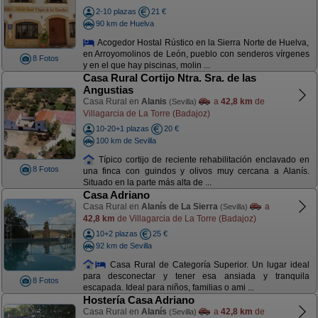
2-10 plazas
21 €
90 km de Huelva
Acogedor Hostal Rústico en la Sierra Norte de Huelva,
en Arroyomolinos de León, pueblo con senderos vírgenes
8 Fotos
y en el que hay piscinas, molin ...
Casa Rural Cortijo Ntra. Sra. de las
Angustias
Casa Rural en
Alanis
a
42,8 km
de
(Sevilla)
Villagarcia de La Torre (Badajoz)
10-20+1 plazas
20 €
100 km de Sevilla
Típico cortijo de reciente rehabilitación enclavado en
8 Fotos
una finca con guindos y olivos muy cercana a Alanís.
Situado en la parte más alta de ...
Casa Adriano
Casa Rural en
Alanís de La Sierra
a
(Sevilla)
42,8 km
de Villagarcia de La Torre (Badajoz)
10+2 plazas
25 €
92 km de Sevilla
Casa Rural de Categoría Superior. Un lugar ideal
para desconectar y tener esa ansiada y tranquila
8 Fotos
escapada. Ideal para niños, familias o ami ...
Hostería Casa Adriano
Casa Rural en
Alanís
a
42,8 km
de
(Sevilla)