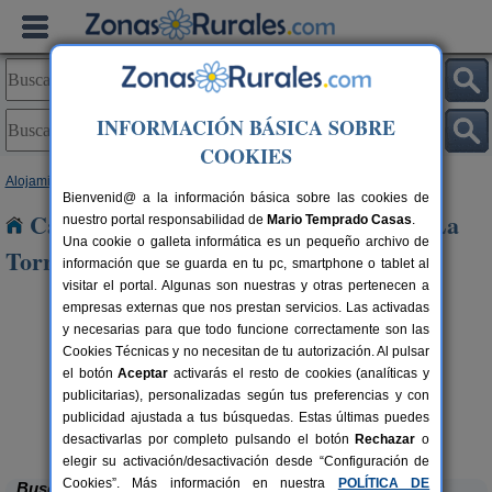
INFORMACIÓN BÁSICA SOBRE
COOKIES
Alojamientos
>
Extremadura
>
Badajoz
> Villagarcia de La Torre
Bienvenid@ a la información básica sobre las cookies de
Casas Rurales cerca de Villagarcia de La
nuestro portal responsabilidad de
Mario Temprado Casas
.
Una cookie o galleta informática es un pequeño archivo de
Torre
información que se guarda en tu pc, smartphone o tablet al
visitar el portal. Algunas son nuestras y otras pertenecen a
empresas externas que nos prestan servicios. Las activadas
y necesarias para que todo funcione correctamente son las
Cookies Técnicas y no necesitan de tu autorización. Al pulsar
el botón
Aceptar
activarás el resto de cookies (analíticas y
publicitarias), personalizadas según tus preferencias y con
rs.
 €
publicidad ajustada a tus búsquedas. Estas últimas puedes
Casa La Rocita
6-8+2 pers.
31 €
San Vicente de Alcántara (Badajoz)
desde
desactivarlas por completo pulsando el botón
Rechazar
o
elegir su activación/desactivación desde “Configuración de
Cookies”. Más información en nuestra
POLÍTICA DE
Buscar