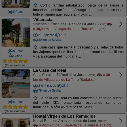
Cortijo familiar rehabilitado, cerca de la alegre e
importante población de Azuaga. Ideal para descansar
8 Fotos
todo el tiempo que requiera. Próxim ...
Villamada
Vivienda turística en
El Real de La Jara
(Sevilla)
a
38,9 km
de Villagarcia de La Torre (Badajoz)
2-10 plazas
21 €
80 km de Sevilla
Gran casa que invita al descanso y al relax de todos
8 Fotos
los viajeros que la visitan. Ideal para reuniones familiares
Video
y para escapar del mundana ...
(2 comentarios)
La Casa del Real
Casa Rural en
El Real de la Jara
a
39
(Sevilla)
km
de Villagarcia de La Torre (Badajoz)
2-6+4 plazas
25 €
79 km de Sevilla
La casa del Real es una confortable casa de pueblo
8 Fotos
del siglo XIX, rehabilitada respetando su origen
tradicional. A sólo 45 minutos de Sevill ...
(3 comentarios)
Hostal Virgen de Los Remedios
Hostal Rural en
Arroyomolinos de León
(Huelva)
a
42,4 km
de Villagarcia de La Torre (Badajoz)