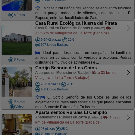
La casa rural Baños del Raposo se encuentra ubicada
en un paraje rodeado de viñedos, conocido como El
8 Fotos
Raposo, entre las localidades de Zafra ...
Casa Rural Ecológica Huerta del Pirata
Casa Rural en
Fuente de Cantos
a
(Badajoz)
23,5 km
de Villagarcia de La Torre (Badajoz)
6-14+2 plazas
20 €
107 km de Badajoz
Ideal para desconectar en compañía de familia o
amigos, en contacto con la verdadera ecologia. Podras
8 Fotos
disfrutar de multitud de actividades e ...
Cortijo Señorío de Los Cotos
Albergue en
Monesterio
a
31 km
de
(Badajoz)
Villagarcia de La Torre (Badajoz)
78+10 plazas
20 €
100 km de Badajoz
El Cortijo Señorío de los Cotos es uno de los
8 Fotos
alojamientos rurales más especiales que puede encontrar
Video
en el Suroeste Extremeño. En las estri ...
Apartamentos Rurales El Campito
Apartamentos Rurales en
Zafra
a
32,8
(Badajoz)
km
de Villagarcia de La Torre (Badajoz)
26 plazas
25 €
70 km de Badajoz