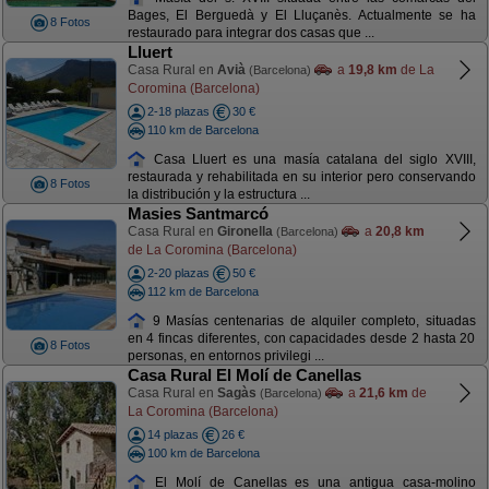
Bages, El Berguedà y El Lluçanès. Actualmente se ha
8 Fotos
restaurado para integrar dos casas que ...
Lluert
Casa Rural en
Avià
a
19,8 km
de La
(Barcelona)
Coromina (Barcelona)
2-18 plazas
30 €
110 km de Barcelona
Casa Lluert es una masía catalana del siglo XVIII,
restaurada y rehabilitada en su interior pero conservando
8 Fotos
la distribución y la estructura ...
Masies Santmarcó
Casa Rural en
Gironella
a
20,8 km
(Barcelona)
de La Coromina (Barcelona)
2-20 plazas
50 €
112 km de Barcelona
9 Masías centenarias de alquiler completo, situadas
en 4 fincas diferentes, con capacidades desde 2 hasta 20
8 Fotos
personas, en entornos privilegi ...
Casa Rural El Molí de Canellas
Casa Rural en
Sagàs
a
21,6 km
de
(Barcelona)
La Coromina (Barcelona)
14 plazas
26 €
100 km de Barcelona
El Molí de Canellas es una antigua casa-molino