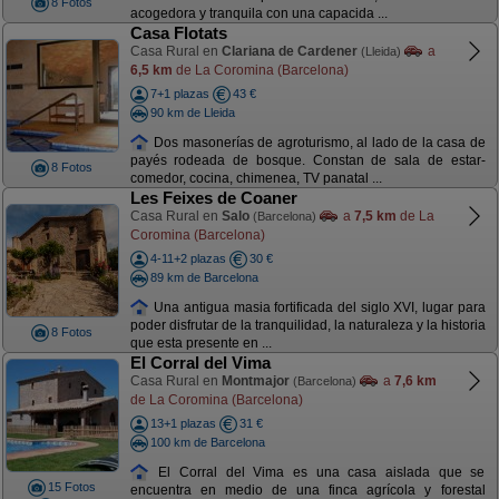
8 Fotos
acogedora y tranquila con una capacida ...
Casa Flotats
Casa Rural en
Clariana de Cardener
a
(Lleida)
6,5 km
de La Coromina (Barcelona)
7+1 plazas
43 €
90 km de Lleida
Dos masonerías de agroturismo, al lado de la casa de
payés rodeada de bosque. Constan de sala de estar-
8 Fotos
comedor, cocina, chimenea, TV panatal ...
Les Feixes de Coaner
Casa Rural en
Salo
a
7,5 km
de La
(Barcelona)
Coromina (Barcelona)
4-11+2 plazas
30 €
89 km de Barcelona
Una antigua masia fortificada del siglo XVI, lugar para
poder disfrutar de la tranquilidad, la naturaleza y la historia
8 Fotos
que esta presente en ...
El Corral del Vima
Casa Rural en
Montmajor
a
7,6 km
(Barcelona)
de La Coromina (Barcelona)
13+1 plazas
31 €
100 km de Barcelona
El Corral del Vima es una casa aislada que se
15 Fotos
encuentra en medio de una finca agrícola y forestal