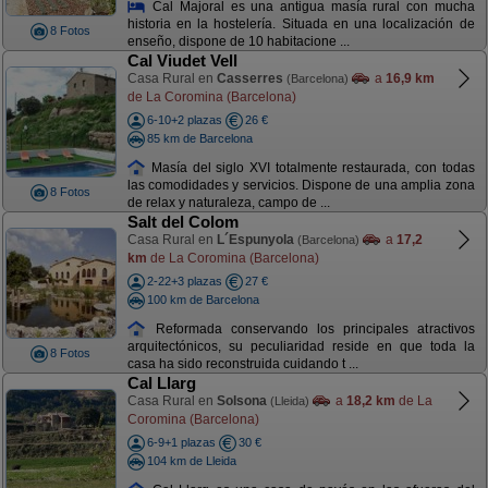
Cal Majoral es una antigua masía rural con mucha
historia en la hostelería. Situada en una localización de
8 Fotos
enseño, dispone de 10 habitacione ...
Cal Viudet Vell
Casa Rural en
Casserres
a
16,9 km
(Barcelona)
de La Coromina (Barcelona)
6-10+2 plazas
26 €
85 km de Barcelona
Masía del siglo XVI totalmente restaurada, con todas
las comodidades y servicios. Dispone de una amplia zona
8 Fotos
de relax y naturaleza, campo de ...
Salt del Colom
Casa Rural en
L´Espunyola
a
17,2
(Barcelona)
km
de La Coromina (Barcelona)
2-22+3 plazas
27 €
100 km de Barcelona
Reformada conservando los principales atractivos
arquitectónicos, su peculiaridad reside en que toda la
8 Fotos
casa ha sido reconstruida cuidando t ...
Cal Llarg
Casa Rural en
Solsona
a
18,2 km
de La
(Lleida)
Coromina (Barcelona)
6-9+1 plazas
30 €
104 km de Lleida