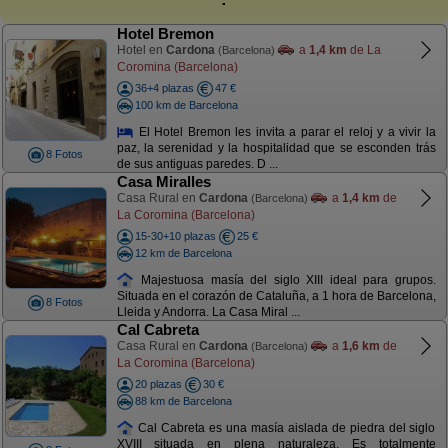
Hotel Bremon
Hotel en
Cardona
a
1,4 km
de La
(Barcelona)
Coromina (Barcelona)
36+4 plazas
47 €
100 km de Barcelona
El Hotel Bremon les invita a parar el reloj y a vivir la
paz, la serenidad y la hospitalidad que se esconden trás
8 Fotos
de sus antiguas paredes. D ...
Casa Miralles
Casa Rural en
Cardona
a
1,4 km
de
(Barcelona)
La Coromina (Barcelona)
15-30+10 plazas
25 €
12 km de Barcelona
Majestuosa masía del siglo XIII ideal para grupos.
Situada en el corazón de Cataluña, a 1 hora de Barcelona,
8 Fotos
Lleida y Andorra. La Casa Miral ...
Cal Cabreta
Casa Rural en
Cardona
a
1,6 km
de
(Barcelona)
La Coromina (Barcelona)
20 plazas
30 €
88 km de Barcelona
Cal Cabreta es una masía aislada de piedra del siglo
XVIII situada en plena naturaleza, Es totalmente