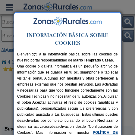
INFORMACIÓN BÁSICA SOBRE
COOKIES
Alojamientos
>
Cataluña
>
Barcelona
> La Coromina
Bienvenid@ a la información básica sobre las cookies de
Casas Rurales cerca de La Coromina
nuestro portal responsabilidad de
Mario Temprado Casas
.
Una cookie o galleta informática es un pequeño archivo de
información que se guarda en tu pc, smartphone o tablet al
visitar el portal. Algunas son nuestras y otras pertenecen a
empresas externas que nos prestan servicios. Las activadas
y necesarias para que todo funcione correctamente son las
Cookies Técnicas y no necesitan de tu autorización. Al pulsar
el botón
Aceptar
activarás el resto de cookies (analíticas y
publicitarias), personalizadas según tus preferencias y con
El Mas de Tous
rs.
6+6 pers.
 €
25 €
publicidad ajustada a tus búsquedas. Estas últimas puedes
Sant Martí de Tous (Barcelona)
desde
desactivarlas por completo pulsando el botón
Rechazar
o
elegir su activación/desactivación desde “Configuración de
Buscar
Cookies”. Más información en nuestra
POLÍTICA DE