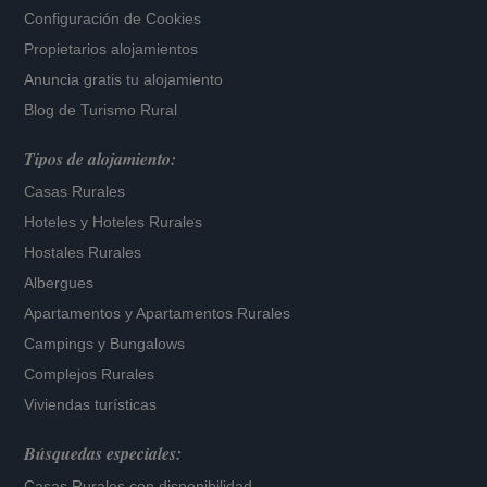
Configuración de Cookies
Propietarios alojamientos
Anuncia gratis tu alojamiento
Blog de Turismo Rural
Tipos de alojamiento:
Casas Rurales
Hoteles
y
Hoteles Rurales
Hostales Rurales
Albergues
Apartamentos
y
Apartamentos Rurales
Campings y Bungalows
Complejos Rurales
Viviendas turísticas
Búsquedas especiales:
Casas Rurales con disponibilidad