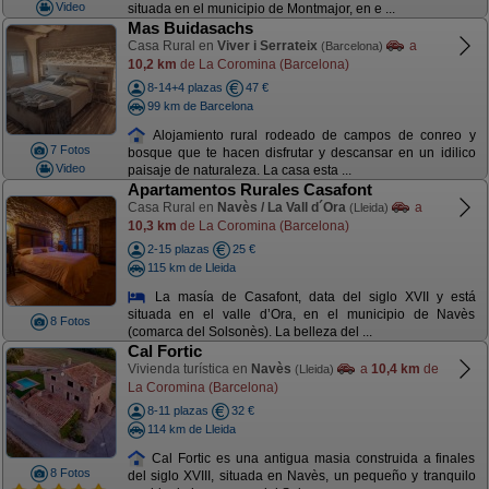
Video
situada en el municipio de Montmajor, en e ...
Mas Buidasachs
Casa Rural en
Viver i Serrateix
a
(Barcelona)
10,2 km
de La Coromina (Barcelona)
8-14+4 plazas
47 €
99 km de Barcelona
Alojamiento rural rodeado de campos de conreo y
7 Fotos
bosque que te hacen disfrutar y descansar en un idilico
Video
paisaje de naturaleza. La casa esta ...
Apartamentos Rurales Casafont
Casa Rural en
Navès / La Vall d´Ora
a
(Lleida)
10,3 km
de La Coromina (Barcelona)
2-15 plazas
25 €
115 km de Lleida
La masía de Casafont, data del siglo XVII y está
situada en el valle d’Ora, en el municipio de Navès
8 Fotos
(comarca del Solsonès). La belleza del ...
Cal Fortic
Vivienda turística en
Navès
a
10,4 km
de
(Lleida)
La Coromina (Barcelona)
8-11 plazas
32 €
114 km de Lleida
Cal Fortic es una antigua masia construida a finales
8 Fotos
del siglo XVIII, situada en Navès, un pequeño y tranquilo