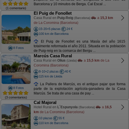
Barcelona y 10 minutos de Berga. Cal Escal ...
(1 comentario)
El Puig de Fonollet
Casa Rural en
Puig-Reig
a
15,3 km
(Barcelona)
de La Coromina (Barcelona)
15-20+5 plazas
24 €
100 km de Barcelona
El Puig de Fonollet es una Masía del año 1615
totalmente reformada el año 2011. Situada en la población
8 Fotos
de Puig-reig en la comarca del Bergu ...
Marcús Casa Rural
Casa Rural en
Olius
a
15,5 km
de La
(Lleida)
Coromina (Barcelona)
8-10+2 plazas
40 €
115 km de Lleida
La Pallera de Marcús, es el antiguo pajar que forma
8 Fotos
parte de la explotación agrícola-ganadera de la Casa
Marcús. Se trata de una casa de pay ...
(3 comentarios)
Cal Majoral
Hotel Rural en
L´Espunyola
a
16,5
(Barcelona)
km
de La Coromina (Barcelona)
10 plazas
55 €
110 km de Barcelona