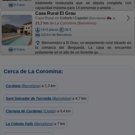
totalmente restaurada que se alquila completa con
8 Fotos
capacidad máxima para 14 personas y amplia ...
Casa Rural El Grau
Casa Rural en
Coforb / Capolat
a
(Barcelona)
21,7 km
de La Coromina (Barcelona)
14+3 plazas
38 €
110 km de Barcelona
Bienvenidos a El Grau, un alojamiento rural situado en
la comarca del Berguedá. La casa se encuentra
8 Fotos
justamente en lo alto de un torrente qu ...
Cerca de La Coromina:
Cardona
(Barcelona)
a 1,3 km
Sant Salvador de Torroella
(Barcelona)
a 4,7 km
Clariana de Cardener
(Lleida)
a 6,4 km
La Colonia Valls
(Barcelona)
a 7 km