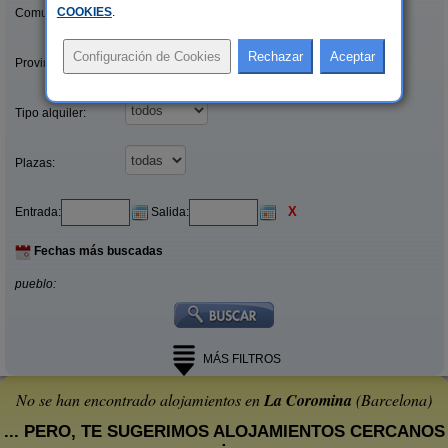
COOKIES
.
Comunidades:
Provincias/Islas:
Tipo alquiler:
Plazas:
X
Entrada:
Salida:
Fechas más buscadas
pueblo:
MÁS FILTROS
No se han encontrado alojamientos en
La Coromina
(Barcelona)
... PERO, TE SUGERIMOS ALOJAMIENTOS CERCANOS
: