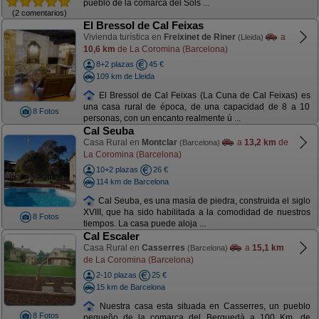
pueblo de la comarca del Sols ...
(2 comentarios)
El Bressol de Cal Feixas
Vivienda turística en
Freixinet de Riner
a
(Lleida)
10,6 km
de La Coromina (Barcelona)
8+2 plazas
45 €
109 km de Lleida
El Bressol de Cal Feixas (La Cuna de Cal Feixas) es
una casa rural de época, de una capacidad de 8 a 10
8 Fotos
personas, con un encanto realmente ú ...
Cal Seuba
Casa Rural en
Montclar
a
13,2 km
de
(Barcelona)
La Coromina (Barcelona)
10+2 plazas
26 €
114 km de Barcelona
Cal Seuba, es una masía de piedra, construida el siglo
XVIII, que ha sido habilitada a la comodidad de nuestros
8 Fotos
tiempos. La casa puede aloja ...
Cal Escaler
Casa Rural en
Casserres
a
15,1 km
(Barcelona)
de La Coromina (Barcelona)
2-10 plazas
25 €
15 km de Barcelona
Nuestra casa esta situada en Casserres, un pueblo
8 Fotos
pequeño de la comarca del Berguedà a 100 Km. de