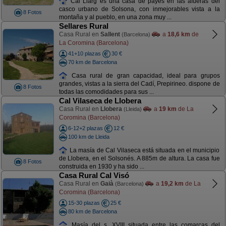
Cal Llarg es una casa de payés en las afueras del
casco urbano de Solsona, con inmejorables vista a la
8 Fotos
montaña y al pueblo, en una zona muy ...
Sellares Rural
Casa Rural en
Sallent
a
18,6 km
de
(Barcelona)
La Coromina (Barcelona)
41+10 plazas
30 €
70 km de Barcelona
Casa rural de gran capacidad, ideal para grupos
grandes, vistas a la sierra del Cadí, Prepirineo. dispone de
8 Fotos
todas las comodidades para sus ...
Cal Vilaseca de Llobera
Casa Rural en
Llobera
a
19 km
de La
(Lleida)
Coromina (Barcelona)
6-12+2 plazas
12 €
100 km de Lleida
La masía de Cal Vilaseca está situada en el municipio
de Llobera, en el Solsonés. A 885m de altura. La casa fue
8 Fotos
construida en 1930 y ha sido ...
Casa Rural Cal Visó
Casa Rural en
Gaià
a
19,2 km
de La
(Barcelona)
Coromina (Barcelona)
15-30 plazas
25 €
80 km de Barcelona
Masía del s. XVIII situada entre las comarcas del