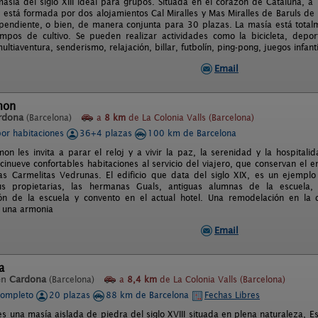
asía del siglo XIII ideal para grupos. Situada en el corazón de Cataluña, a
s está formada por dos alojamientos Cal Miralles y Mas Miralles de Baruls d
endiente, o bien, de manera conjunta para 30 plazas. La masía está tota
pos de cultivo. Se pueden realizar actividades como la bicicleta, depor
ultiaventura, senderismo, relajación, billar, futbolín, ping-pong, juegos infan
Email
mon
rdona
(Barcelona)
a
8 km
de La Colonia Valls (Barcelona)
por habitaciones
36+4 plazas
100 km de Barcelona
mon les invita a parar el reloj y a vivir la paz, la serenidad y la hospita
cinueve confortables habitaciones al servicio del viajero, que conservan el
as Carmelitas Vedrunas. El edificio que data del siglo XIX, es un ejemplo
us propietarias, las hermanas Guals, antiguas alumnas de la escuela
ión de la escuela y convento en el actual hotel. Una remodelación en la
 una armonia
Email
a
en
Cardona
(Barcelona)
a
8,4 km
de La Colonia Valls (Barcelona)
completo
20 plazas
88 km de Barcelona
Fechas Libres
es una masía aislada de piedra del siglo XVIII situada en plena naturaleza, E