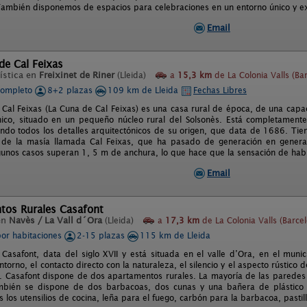
ambién disponemos de espacios para celebraciones en un entorno único y ex
Email
 de Cal Feixas
ística en
Freixinet de Riner
(Lleida)
a
15,3 km
de La Colonia Valls (Ba
completo
8+2 plazas
109 km de Lleida
Fechas Libres
e Cal Feixas (La Cuna de Cal Feixas) es una casa rural de época, de una cap
ico, situado en un pequeño núcleo rural del Solsonès. Está completament
ndo todos los detalles arquitectónicos de su origen, que data de 1686. Tie
 de la masía llamada Cal Feixas, que ha pasado de generación en generac
gunos casos superan 1, 5 m de anchura, lo que hace que la sensación de habi
Email
tos Rurales Casafont
en
Navès / La Vall d´Ora
(Lleida)
a
17,3 km
de La Colonia Valls (Barce
por habitaciones
2-15 plazas
115 km de Lleida
Casafont, data del siglo XVII y está situada en el valle d’Ora, en el muni
ntorno, el contacto directo con la naturaleza, el silencio y el aspecto rústico
. Casafont dispone de dos apartamentos rurales. La mayoría de las paredes s
bién se dispone de dos barbacoas, dos cunas y una bañera de plástico p
s los utensilios de cocina, leña para el fuego, carbón para la barbacoa, pastill