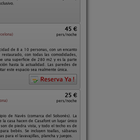
clusivo.
45 €
rcelona)
pers/noche
acidad de 8 a 10 personas, con un encanto
e restaurado, con todas las comodidades,
ne una superficie de 280 m2 y es la parte
ión hasta la actualidad. Las paredes de
tar este espacio sea realmente única.
25 €
lona)
pers/noche
cipio de Navès (comarca del Solsonès). La
 de la casa hacen de Casafont un lugar único
on de piedra vista, y todo el techo es de
ara bebés. Se incluyen toallas, sábanas
as para el lavavajillas, plancha y juegos.