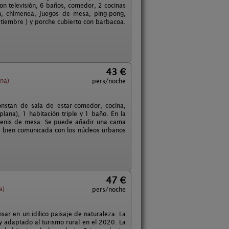
n televisión, 6 baños, comedor, 2 cocinas
ón, chimenea, juegos de mesa, ping-pong,
septiembre ) y porche cubierto con barbacoa.
43 €
ona)
pers/noche
nstan de sala de estar-comedor, cocina,
ana), 1 habitación triple y 1 baño. En la
on tenis de mesa. Se puede añadir una cama
y bien comunicada con los núcleos urbanos
47 €
a)
pers/noche
ar en un idilico paisaje de naturaleza. La
y adaptado al turismo rural en el 2020. La