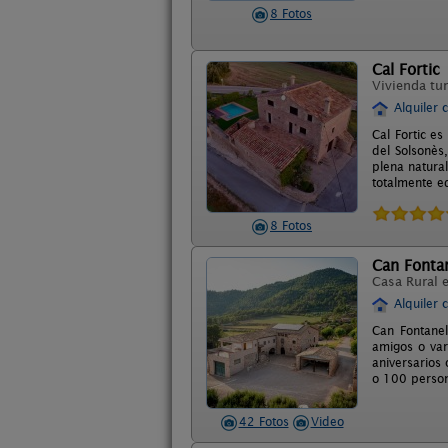
8 Fotos
Cal Fortic
Vivienda tur
Alquiler 
Cal Fortic e
del Solsonès
plena natura
totalmente e
8 Fotos
Can Fontan
Casa Rural 
Alquiler 
Can Fontane
amigos o vari
aniversarios
o 100 person
42 Fotos
Video