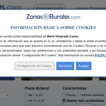
Anúnciate gratis
Acceso Propietar
Busca por pueblo
INFORMACIÓN BÁSICA SOBRE COOKIES
onia Valls
de La Colonia Valls
de nuestro portal responsabilidad de
Mario Temprado Casas
.
o de información que se guarda en tu pc, smartphone o tablet al visitar el port
ecesarias para que todo funcione correctamente son las Cookies Técnicas y no ne
rias), personalizadas según tus preferencias y con publicidad ajustada a tus búsq
sactivación desde “Configuración de Cookies”. Más información en nuestra
POLÍTI
Can Fontanelles
5 pers.
19-23+2 pers.
33 €
33 €
Castellfollit del Boix (Barcelona)
e
desde
Precio (€/pers)
Características
de 1 a 20
Piscina
Admite animales
de 21 a 30
Mostrar más características