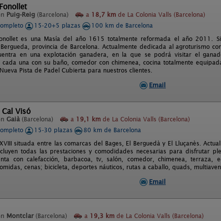
Fonollet
en
Puig-Reig
(Barcelona)
a
18,7 km
de La Colonia Valls (Barcelona)
completo
15-20+5 plazas
100 km de Barcelona
onollet es una Masía del año 1615 totalmente reformada el año 2011. Sit
Bergueda, provincia de Barcelona. Actualmente dedicada al agroturismo c
uentra en una explotación ganadera, en la que se podrá visitar el ganad
, cada una con su baño, comedor con chimenea, cocina totalmente equipada, 
Nueva Pista de Padel Cubierta para nuestros clientes.
Email
 Cal Visó
en
Gaià
(Barcelona)
a
19,1 km
de La Colonia Valls (Barcelona)
completo
15-30 plazas
80 km de Barcelona
 XVIII situada entre las comarcas del Bages, El Berguedà y El Lluçanès. Actu
cluyen todas las prestaciones y comodidades necesarias para disfrutar pl
nta con calefacción, barbacoa, tv, salón, comedor, chimenea, terraza, e
midas, cenas; bicicleta, deportes náuticos, rutas a caballo, quads, multiaven
Email
en
Montclar
(Barcelona)
a
19,3 km
de La Colonia Valls (Barcelona)