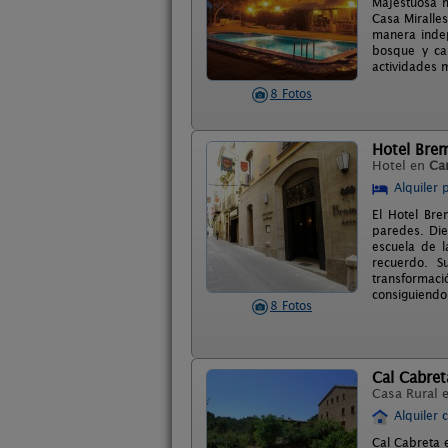
Majestuosa m
Casa Miralle
manera indep
bosque y cam
actividades m
8 Fotos
Hotel Bre
Hotel en
Ca
Alquiler 
El Hotel Bre
paredes. Die
escuela de l
recuerdo. S
transformac
consiguiendo
8 Fotos
Cal Cabret
Casa Rural 
Alquiler 
Cal Cabreta 