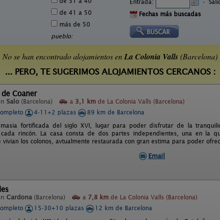
de 31 a 40
Entrada:
-
Sal
de 41 a 50
Fechas más buscadas
más de 50
pueblo:
No se han encontrado alojamientos en
La Colonia Valls
(Barcelona)
... PERO, TE SUGERIMOS ALOJAMIENTOS CERCANOS :
 de Coaner
en
Salo
(Barcelona)
a
3,1 km
de La Colonia Valls (Barcelona)
completo
4-11+2 plazas
89 km de Barcelona
masia fortificada del siglo XVI, lugar para poder disfrutar de la tranquili
cada rincón. La casa consta de dos partes independientes, una en la que
 vivian los colonos, avtualmente restaurada con gran estima para poder ofrec
Email
les
en
Cardona
(Barcelona)
a
7,8 km
de La Colonia Valls (Barcelona)
completo
15-30+10 plazas
12 km de Barcelona