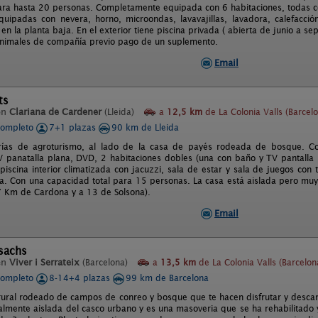
ra hasta 20 personas. Completamente equipada con 6 habitaciones, todas co
quipadas con nevera, horno, microondas, lavavajillas, lavadora, calefacci
a en la planta baja. En el exterior tiene piscina privada ( abierta de junio a 
nimales de compañía previo pago de un suplemento.
Email
ts
en
Clariana de Cardener
(Lleida)
a
12,5 km
de La Colonia Valls (Barcel
completo
7+1 plazas
90 km de Lleida
ías de agroturismo, al lado de la casa de payés rodeada de bosque. Co
 panatalla plana, DVD, 2 habitaciones dobles (una con baño y TV pantalla pl
 piscina interior climatizada con jacuzzi, sala de estar y sala de juegos c
a. Con una capacidad total para 15 personas. La casa está aislada pero mu
7 Km de Cardona y a 13 de Solsona).
Email
sachs
en
Viver i Serrateix
(Barcelona)
a
13,5 km
de La Colonia Valls (Barcelon
completo
8-14+4 plazas
99 km de Barcelona
rural rodeado de campos de conreo y bosque que te hacen disfrutar y descans
talmente aislada del casco urbano y es una masoveria que se ha rehabilitado 