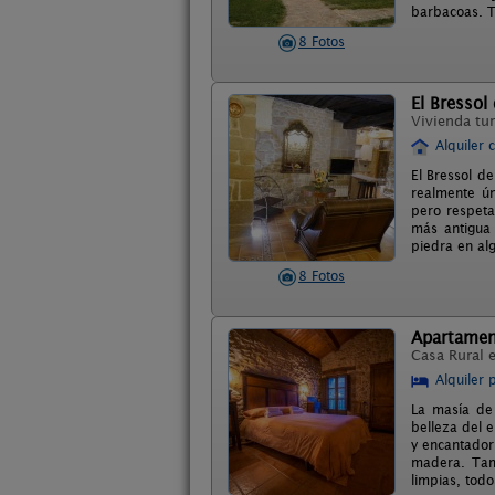
barbacoas. T
8 Fotos
El Bressol
Vivienda tur
Alquiler 
El Bressol d
realmente ún
pero respeta
más antigua
piedra en al
8 Fotos
Apartamen
Casa Rural 
Alquiler 
La masía de 
belleza del e
y encantador
madera. Tam
limpias, todo