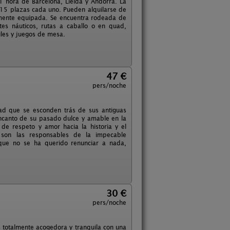
 1 hora de Barcelona, Lleida y Andorra. La
e 15 plazas cada uno. Pueden alquilarse de
lmente equipada. Se encuentra rodeada de
tes náuticos, rutas a caballo o en quad,
tiles y juegos de mesa.
47 €
pers/noche
lidad que se esconden trás de sus antiguas
 encanto de su pasado dulce y amable en la
 de respeto y amor hacia la historia y el
, son las responsables de la impecable
 que no se ha querido renunciar a nada,
30 €
pers/noche
s totalmente acogedora y tranquila con una