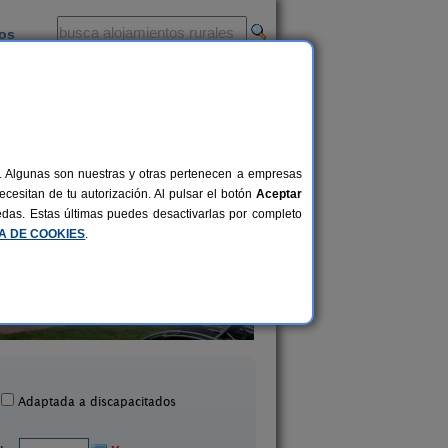
ios
-
al. Algunas son nuestras y otras pertenecen a empresas
cesitan de tu autorización. Al pulsar el botón
Aceptar
uedas. Estas últimas puedes desactivarlas por completo
CA DE COOKIES
.
El Corral del Vima
Lluert
13+1 pers.
31 €
Montmajor (Barcelona)
Avià (Barcelona)
desde
Adaptada a discapacitados