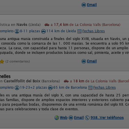
Email
ística en
Navès
(Lleida)
a
17,4 km
de La Colonia Valls (Barcelona)
completo
8-11 plazas
114 km de Lleida
Fechas Libres
s una antigua masia construida a finales del siglo XVIII, situada en Navès, u
, conocida como la comarca de las 1. 000 masías. Se encuentra a solo 95 k
leza. La casa, con capacidad para hasta 11 personas, dispone de un amplio
quipada, donde se incluyen productos básicos como sal, pimienta, aceite y vin
Email
(2 comentarios)
elles
en
Castellfollit del Boix
(Barcelona)
a
18 km
de La Colonia Valls (Barce
completo
19-23+2 plazas
65 km de Barcelona
Fechas Libres
lles es una antigua masía del siglo X, con una capacidad de hasta 25 pe
as familias, dispone de amplios espacios interiores y exteriores cubierto pa
 o para pequeñas bodas, disponemos de una ermita románica del siglo XII. 
as para celebraciones y toda clase de eventos.
Web
Email
938..Ver teléfonos