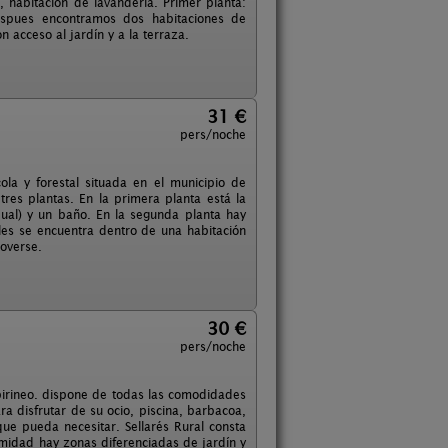
 habitacion de lavanderia. Primer planta:
despues encontramos dos habitaciones de
 acceso al jardín y a la terraza.
31 €
pers/noche
la y forestal situada en el municipio de
res plantas. En la primera planta está la
dual) y un baño. En la segunda planta hay
ales se encuentra dentro de una habitación
moverse.
30 €
pers/noche
epirineo. dispone de todas las comodidades
 disfrutar de su ocio, piscina, barbacoa,
ue pueda necesitar. Sellarés Rural consta
timidad hay zonas diferenciadas de jardín y