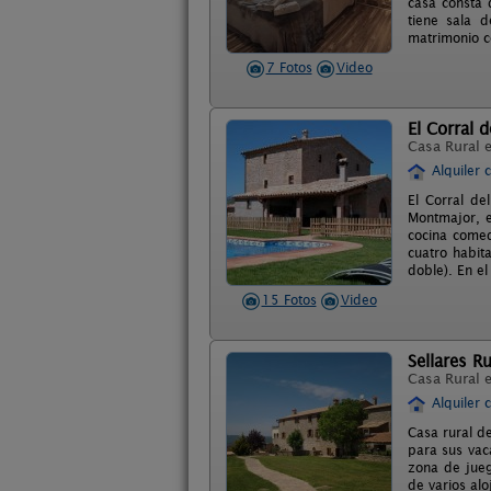
casa consta 
tiene sala 
matrimonio c
7 Fotos
Video
El Corral 
Casa Rural 
Alquiler 
El Corral de
Montmajor, e
cocina comed
cuatro habit
doble). En e
15 Fotos
Video
Sellares Ru
Casa Rural 
Alquiler 
Casa rural d
para sus vac
zona de jueg
de varios alo