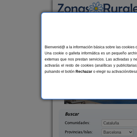
Busca por alojamiento
Alojamientos
>
Cataluña
>
Barcelona
> La Col
Casas Rurales cerca 
Bienvenid@ a la información básica sobre las cookies 
Una cookie o galleta informática es un pequeño archiv
externas que nos prestan servicios. Las activadas y n
activarás el resto de cookies (analíticas y publicita
pulsando el botón
Rechazar
o elegir su activación/de
 Tous
Cal Ponç de Belians
6+6 pers.
10-19+
25 €
 (Barcelona)
Vallcebre (Barcelona)
desde
desd
Buscar
Comunidades:
Provincias/Islas: