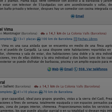
de 3 plantas. Planta baja: tiene comedor con acceso a la barbacoa y jardin,
de estar con televisor de 55pulgadas con aire acondicionado y sofas, 
on baño privado y televisor, despues hay un comedor con cocina integrada con
Email
del Vima
en
Montmajor
(Barcelona)
a
14,1 km
de La Colonia Valls (Barcelona)
completo
13+1 plazas
100 km de Barcelona
Fechas Libres
l Vima es una casa aislada que se encuentra en medio de una finca agríco
n el pueblo de Gargallà. La casa dispone siete habitaciones repartidas en t
or, chimenea y sala de estar, dos habitaciones (una doble y la otra indivi
aciones, tres de ellas dobles y la otra individual y dos baños (uno de los cu
l exterior se puede disfrutar de barbacoa, piscina y un amplio espacio para 
Web
Email
938..Ver teléfonos
ral
en
Sallent
(Barcelona)
a
14,1 km
de La Colonia Valls (Barcelona)
completo
41+10 plazas
70 km de Barcelona
e gran capacidad, ideal para grupos grandes, vistas a la sierra del Cadí, Pr
aciones o fines de semana. totalmente equipada y con espacios pensados para
os, zona de juegos interior, chimenea. Proporcionamos todos los servicios q
jamientos, los que puede alquilar parcial o en su totalidad si desean más in