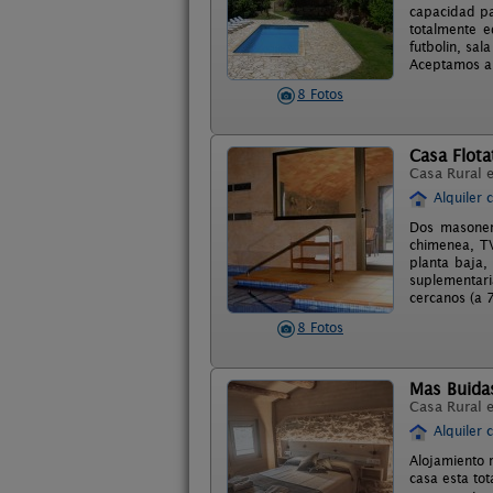
capacidad pa
totalmente e
futbolin, sal
Aceptamos a
8 Fotos
Casa Flota
Casa Rural 
Alquiler 
Dos masoner
chimenea, TV
planta baja,
suplementari
cercanos (a 
8 Fotos
Mas Buida
Casa Rural 
Alquiler 
Alojamiento 
casa esta to