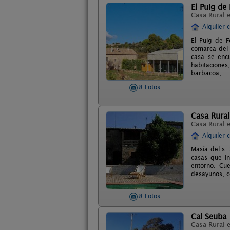
El Puig de 
Casa Rural 
Alquiler 
El Puig de F
comarca del 
casa se enc
habitaciones
barbacoa,... 
8 Fotos
Casa Rural
Casa Rural 
Alquiler 
Masía del s.
casas que in
entorno. Cue
desayunos, co
8 Fotos
Cal Seuba
Casa Rural 