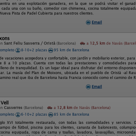
uentra en una explotación ganadera, en la que se podrá visitar el ganad
, cada una con su baño, comedor con chimenea, cocina totalmente equipada, 
Nueva Pista de Padel Cubierta para nuestros clientes.
Email
ixons
en
Sant Feliu Sasserra / Oristà
(Barcelona)
a
12,5 km
de Navàs (Barcel
completo
8-10+2 plazas
95 km de Barcelona
de vacaciones acogedora y confortable, con jardín y mobiliario exterior, para
e 8 a 10 plazas. Cuenta con todas las prestaciones y comodidades para
 lleno de tranquilidad. Es un lugar ideal para disfrutar del entorno disponi
ar. La masía del Plan de Moixons, ubicada en el pueblo de Oristà -al Rava
camino real que iba de Barcelona hasta Francia conocido como el camino de R
Email
 Vell
en
Casserres
(Barcelona)
a
12,8 km
de Navàs (Barcelona)
completo
6-10+2 plazas
85 km de Barcelona
iglo XVI totalmente restaurada, con todas las comodidades y servicios
campo de fútbol, piscina para los clientes, canasta de baloncesto, columpios
 cocina equipada, ropa de cama y toallas, lavadora, lavavajillas, microonda