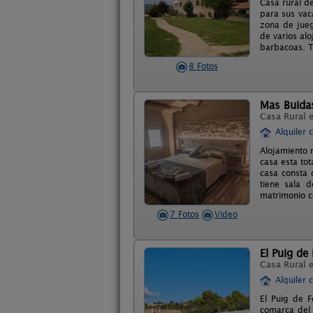
Casa rural d
para sus vac
zona de jueg
de varios alo
barbacoas. T
8 Fotos
Mas Buida
Casa Rural 
Alquiler 
Alojamiento 
casa esta to
casa consta 
tiene sala 
matrimonio c
7 Fotos
Video
El Puig de 
Casa Rural 
Alquiler 
El Puig de F
comarca del 