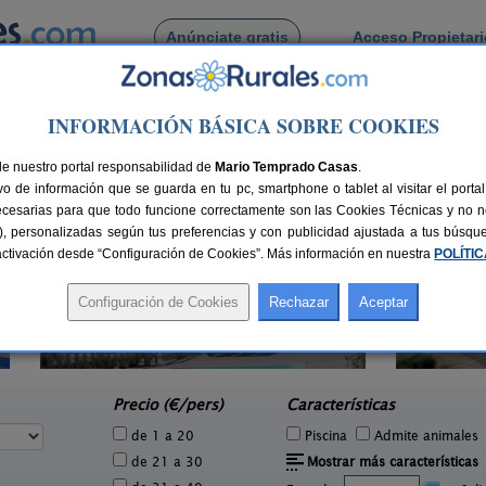
Anúnciate gratis
Acceso Propietar
Busca por pueblo
INFORMACIÓN BÁSICA SOBRE COOKIES
s
de Navàs
de nuestro portal responsabilidad de
Mario Temprado Casas
.
o de información que se guarda en tu pc, smartphone o tablet al visitar el port
ecesarias para que todo funcione correctamente son las Cookies Técnicas y no ne
rias), personalizadas según tus preferencias y con publicidad ajustada a tus búsq
sactivación desde “Configuración de Cookies”. Más información en nuestra
POLÍTI
Can Fontanelles
6 pers.
19-23+2 pers.
25 €
33 €
Castellfollit del Boix (Barcelona)
To
e
desde
Precio (€/pers)
Características
de 1 a 20
Piscina
Admite animales
de 21 a 30
Mostrar más características