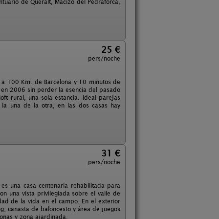
ntuario de Queralt, Macizo del Pedraforca,
25 €
pers/noche
à a 100 Km. de Barcelona y 10 minutos de
a en 2006 sin perder la esencia del pasado
ft rural, una sola estancia. Ideal parejas
 la una de la otra, en las dos casas hay
31 €
pers/noche
es una casa centenaria rehabilitada para
 una vista privilegiada sobre el valle de
dad de la vida en el campo. En el exterior
g, canasta de baloncesto y área de juegos
bonas y zona ajardinada.