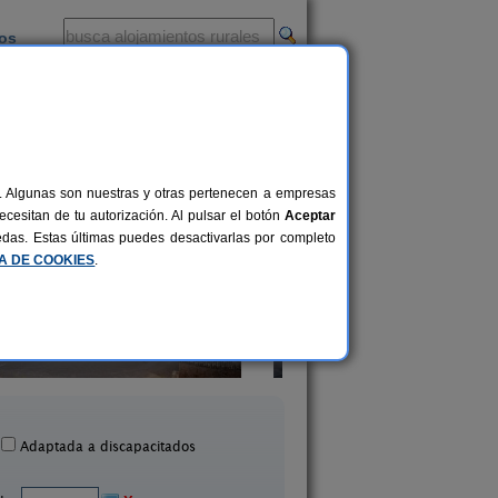
ios
-
al. Algunas son nuestras y otras pertenecen a empresas
cesitan de tu autorización. Al pulsar el botón
Aceptar
uedas. Estas últimas puedes desactivarlas por completo
CA DE COOKIES
.
El Castell
El Corral del Vim
2-13 pers.
30 €
rrelles de Foix (Barcelona)
Montmajor (Barcelo
desde
Adaptada a discapacitados