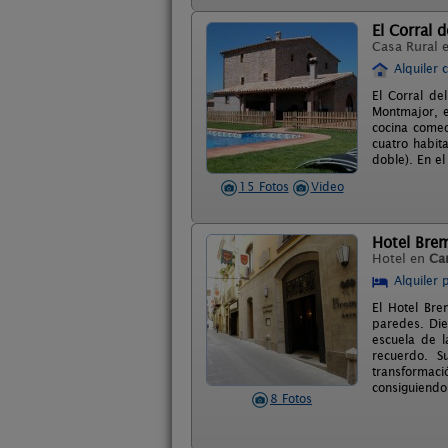
El Corral 
Casa Rural 
Alquiler 
El Corral de
Montmajor, e
cocina comed
cuatro habit
doble). En e
15 Fotos
Video
Hotel Bre
Hotel en
Ca
Alquiler 
El Hotel Bre
paredes. Die
escuela de l
recuerdo. S
transformac
consiguiendo
8 Fotos