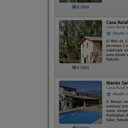
8 Fotos
Casa Rural
Casa Rural 
Alquiler 
El Molí de 
personas y a
cuádruple en
aseo dónde e
futbolín.
8 Fotos
Masies Sa
Casa Rural 
Alquiler 
9 Masías ce
entornos pri
como denomi
Posibilidad d
billar, futbolí
8 Fotos