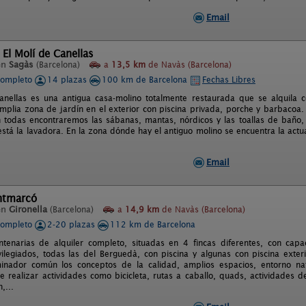
Email
 El Molí de Canellas
en
Sagàs
(Barcelona)
a
13,5 km
de Navàs (Barcelona)
completo
14 plazas
100 km de Barcelona
Fechas Libres
Canellas es una antigua casa-molino totalmente restaurada que se alquil
mplia zona de jardín en el exterior con piscina privada, porche y barbacoa.
 todas encontraremos las sábanas, mantas, nórdicos y las toallas de baño
stá la lavadora. En la zona dónde hay el antiguo molino se encuentra la act
Email
ntmarcó
en
Gironella
(Barcelona)
a
14,9 km
de Navàs (Barcelona)
completo
2-20 plazas
112 km de Barcelona
ntenarias de alquiler completo, situadas en 4 fincas diferentes, con ca
vilegiados, todas las del Berguedà, con piscina y algunas con piscina exter
nador común los conceptos de la calidad, amplios espacios, entorno natu
e realizar actividades como bicicleta, rutas a caballo, quads, actividades d
n,...