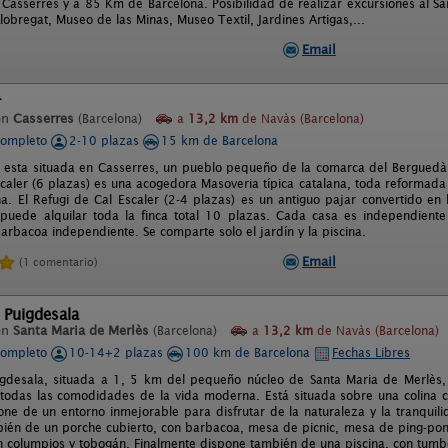
 Casserres y a 85 Km de Barcelona. Posibilidad de realizar excursiones al Sa
lobregat, Museo de las Minas, Museo Textil, Jardines Artigas,...
Email
r
en
Casserres
(Barcelona)
a
13,2 km
de Navàs (Barcelona)
completo
2-10 plazas
15 km de Barcelona
 esta situada en Casserres, un pueblo pequeño de la comarca del Bergued
scaler (6 plazas) es una acogedora Masoveria típica catalana, toda reformad
. El Refugi de Cal Escaler (2-4 plazas) es un antiguo pajar convertido en lo
puede alquilar toda la finca total 10 plazas. Cada casa es independiente
arbacoa independiente. Se comparte solo el jardín y la piscina.
Email
(1 comentario)
 Puigdesala
en
Santa Maria de Merlès
(Barcelona)
a
13,2 km
de Navàs (Barcelona)
completo
10-14+2 plazas
100 km de Barcelona
Fechas Libres
gdesala, situada a 1, 5 km del pequeño núcleo de Santa Maria de Merlès, 
todas las comodidades de la vida moderna. Está situada sobre una colina con
one de un entorno inmejorable para disfrutar de la naturaleza y la tranquili
ién de un porche cubierto, con barbacoa, mesa de picnic, mesa de ping-pon
con columpios y tobogán. Finalmente dispone también de una piscina, con tum