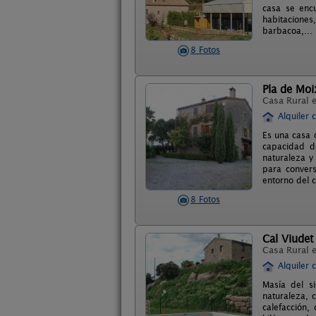
casa se enc
habitaciones
barbacoa,... 
8 Fotos
Pla de Mo
Casa Rural 
Alquiler 
Es una casa 
capacidad d
naturaleza y
para convers
entorno del 
8 Fotos
Cal Viudet
Casa Rural 
Alquiler 
Masía del s
naturaleza, 
calefacción,