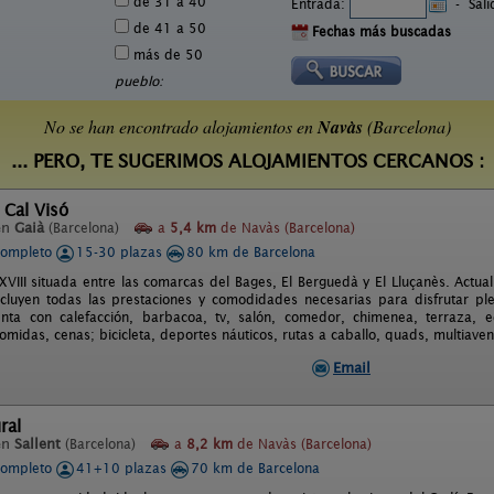
de 31 a 40
Entrada:
-
Sal
de 41 a 50
Fechas más buscadas
más de 50
pueblo:
No se han encontrado alojamientos en
Navàs
(Barcelona)
... PERO, TE SUGERIMOS ALOJAMIENTOS CERCANOS :
 Cal Visó
en
Gaià
(Barcelona)
a
5,4 km
de Navàs (Barcelona)
completo
15-30 plazas
80 km de Barcelona
 XVIII situada entre las comarcas del Bages, El Berguedà y El Lluçanès. Actu
cluyen todas las prestaciones y comodidades necesarias para disfrutar pl
nta con calefacción, barbacoa, tv, salón, comedor, chimenea, terraza, e
midas, cenas; bicicleta, deportes náuticos, rutas a caballo, quads, multiaven
Email
ral
en
Sallent
(Barcelona)
a
8,2 km
de Navàs (Barcelona)
completo
41+10 plazas
70 km de Barcelona