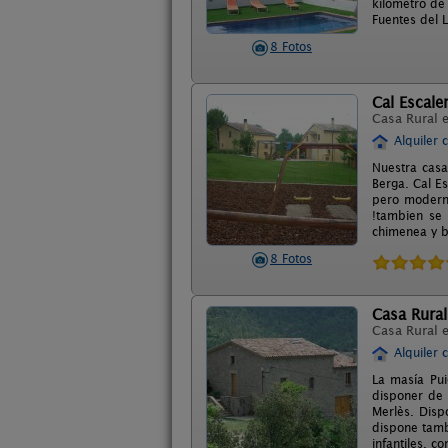
kilómetro de
Fuentes del L
8 Fotos
Cal Escale
Casa Rural 
Alquiler 
Nuestra casa
Berga. Cal E
pero moderna
!tambien se 
chimenea y b
8 Fotos
Casa Rural
Casa Rural 
Alquiler 
La masía Pui
disponer de 
Merlès. Disp
dispone tamb
infantiles, 