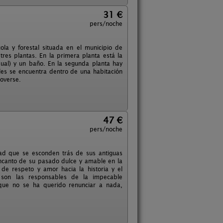
31 €
pers/noche
la y forestal situada en el municipio de
res plantas. En la primera planta está la
dual) y un baño. En la segunda planta hay
ales se encuentra dentro de una habitación
moverse.
47 €
pers/noche
lidad que se esconden trás de sus antiguas
 encanto de su pasado dulce y amable en la
 de respeto y amor hacia la historia y el
, son las responsables de la impecable
 que no se ha querido renunciar a nada,