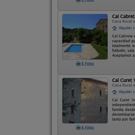
Cal Cabret
Casa Rural 
Alquiler 
Cal Cabreta 
capacidad pa
totalmente e
futbolin, sal
Aceptamos a
8 Fotos
Cal Curet 
Casa Rural 
Alquiler 
Cal Curet V
independient
familia desde
denominarse C
tanto por fam
8 Fotos