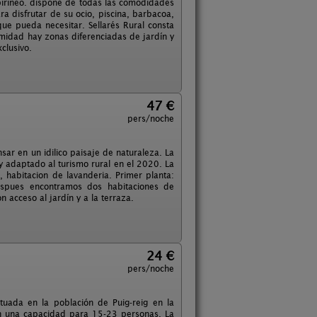
epirineo. dispone de todas las comodidades
 disfrutar de su ocio, piscina, barbacoa,
ue pueda necesitar. Sellarés Rural consta
timidad hay zonas diferenciadas de jardín y
clusivo.
47 €
pers/noche
ar en un idilico paisaje de naturaleza. La
y adaptado al turismo rural en el 2020. La
 habitacion de lavanderia. Primer planta:
despues encontramos dos habitaciones de
 acceso al jardín y a la terraza.
24 €
pers/noche
uada en la población de Puig-reig en la
on una capacidad para 15-23 personas. La