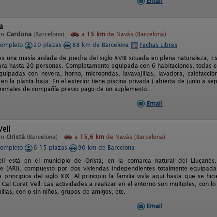
Email
a
en
Cardona
(Barcelona)
a
15 km
de Navàs (Barcelona)
completo
20 plazas
88 km de Barcelona
Fechas Libres
es una masía aislada de piedra del siglo XVIII situada en plena naturaleza, E
ra hasta 20 personas. Completamente equipada con 6 habitaciones, todas co
quipadas con nevera, horno, microondas, lavavajillas, lavadora, calefacci
a en la planta baja. En el exterior tiene piscina privada ( abierta de junio a 
nimales de compañía previo pago de un suplemento.
Email
Vell
en
Oristà
(Barcelona)
a
15,6 km
de Navàs (Barcelona)
completo
6-15 plazas
90 km de Barcelona
ell está en el municipio de Oristà, en la comarca natural del Lluçanès.
e (ARI), compuesto por dos viviendas independientes totalmente equipadas
 principios del siglo XIX. Al principio la familia vivía aquí hasta que se hi
al Curet Vell. Las actividades a realizar en el entorno son multiples, con lo
ílias, con o sin niños, grupos de amigos, etc.
Email