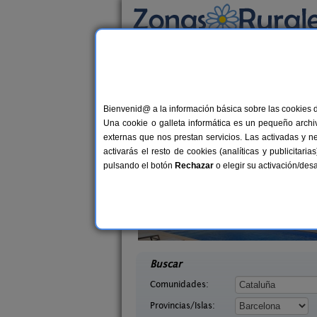
Busca por alojamiento
Alojamientos
>
Cataluña
>
Barcelona
> Navà
Casas Rurales cerca 
Bienvenid@ a la información básica sobre las cookies 
Una cookie o galleta informática es un pequeño archiv
externas que nos prestan servicios. Las activadas y n
activarás el resto de cookies (analíticas y publicita
pulsando el botón
Rechazar
o elegir su activación/de
elians
El Mas de Tous
10-19+5 pers.
6+
33 €
celona)
Sant Martí de Tous (Barcelona)
desde
desd
Buscar
Comunidades:
Provincias/Islas: