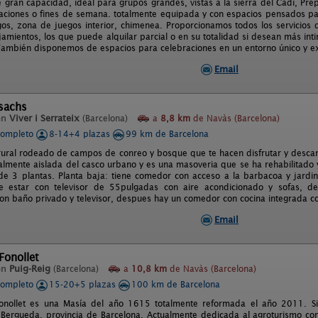
e gran capacidad, ideal para grupos grandes, vistas a la sierra del Cadí, Pr
aciones o fines de semana. totalmente equipada y con espacios pensados para
os, zona de juegos interior, chimenea. Proporcionamos todos los servicios q
jamientos, los que puede alquilar parcial o en su totalidad si desean más in
ambién disponemos de espacios para celebraciones en un entorno único y ex
Email
sachs
en
Viver i Serrateix
(Barcelona)
a
8,8 km
de Navàs (Barcelona)
completo
8-14+4 plazas
99 km de Barcelona
rural rodeado de campos de conreo y bosque que te hacen disfrutar y descans
talmente aislada del casco urbano y es una masoveria que se ha rehabilitado 
de 3 plantas. Planta baja: tiene comedor con acceso a la barbacoa y jardin,
de estar con televisor de 55pulgadas con aire acondicionado y sofas, 
on baño privado y televisor, despues hay un comedor con cocina integrada con
Email
Fonollet
en
Puig-Reig
(Barcelona)
a
10,8 km
de Navàs (Barcelona)
completo
15-20+5 plazas
100 km de Barcelona
onollet es una Masía del año 1615 totalmente reformada el año 2011. Sit
Bergueda, provincia de Barcelona. Actualmente dedicada al agroturismo c