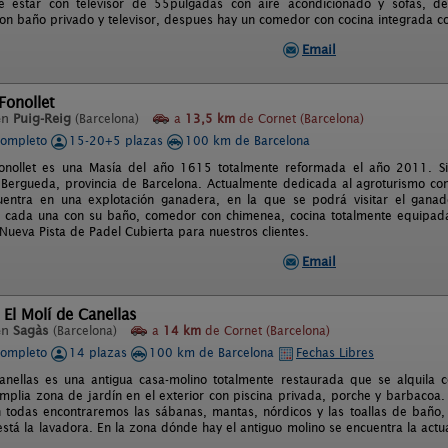
de estar con televisor de 55pulgadas con aire acondicionado y sofas, 
on baño privado y televisor, despues hay un comedor con cocina integrada con
Email
Fonollet
en
Puig-Reig
(Barcelona)
a
13,5 km
de Cornet (Barcelona)
completo
15-20+5 plazas
100 km de Barcelona
onollet es una Masía del año 1615 totalmente reformada el año 2011. Sit
Bergueda, provincia de Barcelona. Actualmente dedicada al agroturismo c
uentra en una explotación ganadera, en la que se podrá visitar el ganad
, cada una con su baño, comedor con chimenea, cocina totalmente equipada, 
Nueva Pista de Padel Cubierta para nuestros clientes.
Email
 El Molí de Canellas
en
Sagàs
(Barcelona)
a
14 km
de Cornet (Barcelona)
completo
14 plazas
100 km de Barcelona
Fechas Libres
Canellas es una antigua casa-molino totalmente restaurada que se alquil
mplia zona de jardín en el exterior con piscina privada, porche y barbacoa.
 todas encontraremos las sábanas, mantas, nórdicos y las toallas de baño
stá la lavadora. En la zona dónde hay el antiguo molino se encuentra la act