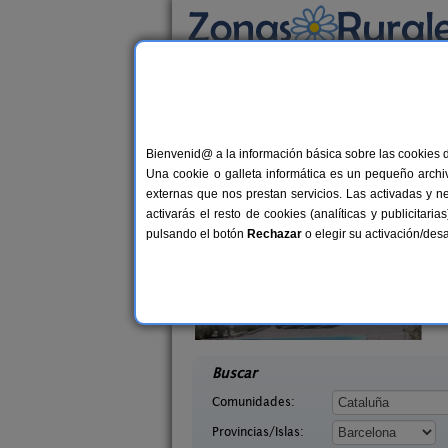
Busca por alojamiento
Alojamientos
>
Cataluña
>
Barcelona
> Corne
Casas Rurales cerca 
Bienvenid@ a la información básica sobre las cookies 
Una cookie o galleta informática es un pequeño archiv
externas que nos prestan servicios. Las activadas y n
activarás el resto de cookies (analíticas y publicita
pulsando el botón
Rechazar
o elegir su activación/de
 Tous
Can Fontanelles
6+6 pers.
19-23+
25 €
 (Barcelona)
Castellfollit del Boix (Barcelona)
desde
desd
Buscar
Comunidades:
Provincias/Islas: