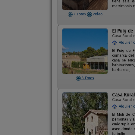
tiene sala 
matrimonio c
7 Fotos
Video
El Puig de 
Casa Rural 
Alquiler 
El Puig de F
comarca del 
casa se enc
habitaciones
barbacoa,... 
8 Fotos
Casa Rural
Casa Rural 
Alquiler 
El Molí de 
personas y a
cuádruple en
aseo dónde e
futbolín.