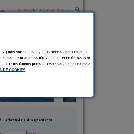
ios
-
al. Algunas son nuestras y otras pertenecen a empresas
cesitan de tu autorización. Al pulsar el botón
Aceptar
uedas. Estas últimas puedes desactivarlas por completo
CA DE COOKIES
.
El Castell
Lluert
2-13 pers.
30 €
rrelles de Foix (Barcelona)
Avià (Barcelona)
desde
Adaptada a discapacitados