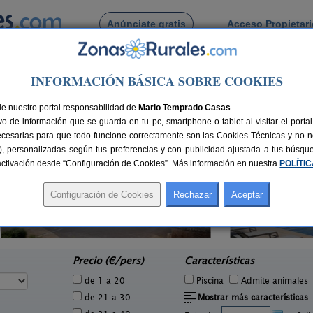
Anúnciate gratis
Acceso Propietar
Busca por pueblo
INFORMACIÓN BÁSICA SOBRE COOKIES
t
de Cornet
de nuestro portal responsabilidad de
Mario Temprado Casas
.
o de información que se guarda en tu pc, smartphone o tablet al visitar el port
ecesarias para que todo funcione correctamente son las Cookies Técnicas y no ne
rias), personalizadas según tus preferencias y con publicidad ajustada a tus búsq
sactivación desde “Configuración de Cookies”. Más información en nuestra
POLÍTI
Cal Ponç de Belians
2 pers.
10-19+5 pers.
33 €
33 €
Vallcebre (Barcelona)
To
e
desde
Precio (€/pers)
Características
de 1 a 20
Piscina
Admite animales
de 21 a 30
Mostrar más características