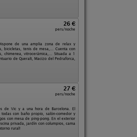
26 €
pers/noche
. Dispone de una amplia zona de relax y
, bicicletas, tenis de mesa,... Cuenta con
s, chimenea, vitrocerámica,... Situada a 1
ntuario de Queralt, Macizo del Pedraforca,
27 €
pers/noche
os de Vic y a una hora de Barcelona. El
s todas con baño propio, salón-comedor y
uegos con mesa de ping-pong. En el exterior
piscina privada, jardín con columpios, cama
torno rural!