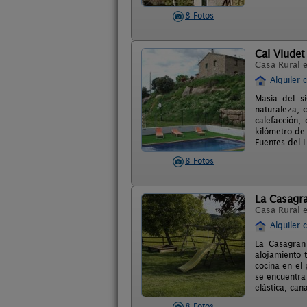
8 Fotos
Cal Viudet
Casa Rural 
Alquiler 
Masía del s
naturaleza, 
calefacción,
kilómetro de
Fuentes del L
8 Fotos
La Casagr
Casa Rural 
Alquiler 
La Casagran
alojamiento 
cocina en el 
se encuentra 
elástica, can
8 Fotos