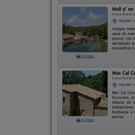
Molí d´en 
Casa Rural 
Alquiler 
Antiguo moli
agua de mana
pescar con l
apropiado pa
encuentran co
8 Fotos
Mas Cal Gi
Casa Rural 
Alquiler 
Mas Cal Gira
Ferrerons, e
dotada de t
habitaciones
barbacoa y 
perros.
8 Fotos