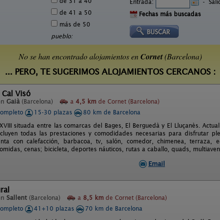
de 31 a 40
Entrada:
-
Sal
de 41 a 50
Fechas más buscadas
más de 50
pueblo:
No se han encontrado alojamientos en
Cornet
(Barcelona)
... PERO, TE SUGERIMOS ALOJAMIENTOS CERCANOS :
 Cal Visó
en
Gaià
(Barcelona)
a
4,5 km
de Cornet (Barcelona)
completo
15-30 plazas
80 km de Barcelona
 XVIII situada entre las comarcas del Bages, El Berguedà y El Lluçanès. Actu
cluyen todas las prestaciones y comodidades necesarias para disfrutar pl
nta con calefacción, barbacoa, tv, salón, comedor, chimenea, terraza, e
midas, cenas; bicicleta, deportes náuticos, rutas a caballo, quads, multiaven
Email
ral
en
Sallent
(Barcelona)
a
8,5 km
de Cornet (Barcelona)
completo
41+10 plazas
70 km de Barcelona