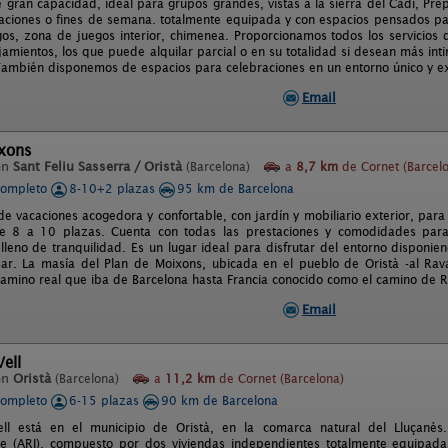
e gran capacidad, ideal para grupos grandes, vistas a la sierra del Cadí, Pr
aciones o fines de semana. totalmente equipada y con espacios pensados para
os, zona de juegos interior, chimenea. Proporcionamos todos los servicios q
jamientos, los que puede alquilar parcial o en su totalidad si desean más in
ambién disponemos de espacios para celebraciones en un entorno único y ex
Email
ixons
en
Sant Feliu Sasserra / Oristà
(Barcelona)
a
8,7 km
de Cornet (Barcel
completo
8-10+2 plazas
95 km de Barcelona
de vacaciones acogedora y confortable, con jardín y mobiliario exterior, para
e 8 a 10 plazas. Cuenta con todas las prestaciones y comodidades para
 lleno de tranquilidad. Es un lugar ideal para disfrutar del entorno disponi
ar. La masía del Plan de Moixons, ubicada en el pueblo de Oristà -al Rava
camino real que iba de Barcelona hasta Francia conocido como el camino de R
Email
Vell
en
Oristà
(Barcelona)
a
11,2 km
de Cornet (Barcelona)
completo
6-15 plazas
90 km de Barcelona
ell está en el municipio de Oristà, en la comarca natural del Lluçanès.
e (ARI), compuesto por dos viviendas independientes totalmente equipadas