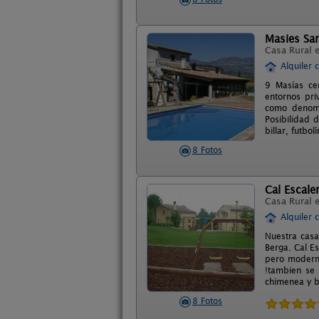
Masies Sa
Casa Rural 
Alquiler 
9 Masías ce
entornos pri
como denomi
Posibilidad d
billar, futbolí
8 Fotos
Cal Escale
Casa Rural 
Alquiler 
Nuestra casa
Berga. Cal E
pero moderna
!tambien se 
chimenea y b
8 Fotos