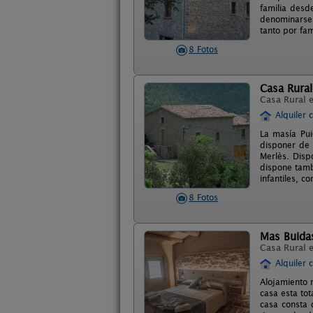
familia desde
denominarse C
tanto por fam
8 Fotos
Casa Rural
Casa Rural 
Alquiler 
La masía Pui
disponer de 
Merlès. Disp
dispone tamb
infantiles, 
8 Fotos
Mas Buida
Casa Rural 
Alquiler 
Alojamiento 
casa esta to
casa consta 