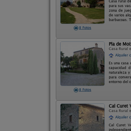
Casa rural d
para sus vac
zona de jueg
de varios alo
barbacoas. T
8 Fotos
Pla de Mo
Casa Rural 
Alquiler 
Es una casa 
capacidad d
naturaleza y
para convers
entorno del 
8 Fotos
Cal Curet 
Casa Rural 
Alquiler 
Cal Curet V
independient