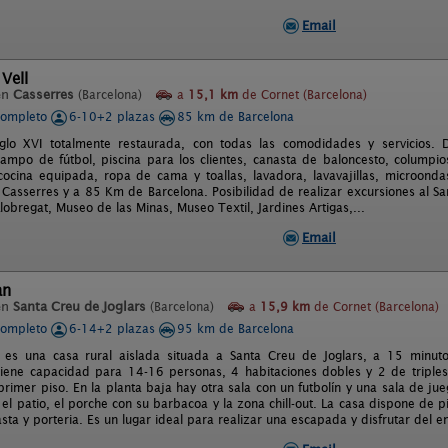
Email
 Vell
en
Casserres
(Barcelona)
a
15,1 km
de Cornet (Barcelona)
completo
6-10+2 plazas
85 km de Barcelona
iglo XVI totalmente restaurada, con todas las comodidades y servicios
campo de fútbol, piscina para los clientes, canasta de baloncesto, columpios
 cocina equipada, ropa de cama y toallas, lavadora, lavavajillas, microonda
 Casserres y a 85 Km de Barcelona. Posibilidad de realizar excursiones al Sa
lobregat, Museo de las Minas, Museo Textil, Jardines Artigas,...
Email
an
en
Santa Creu de Joglars
(Barcelona)
a
15,9 km
de Cornet (Barcelona)
completo
6-14+2 plazas
95 km de Barcelona
 es una casa rural aislada situada a Santa Creu de Joglars, a 15 minut
tiene capacidad para 14-16 personas, 4 habitaciones dobles y 2 de triple
primer piso. En la planta baja hay otra sala con un futbolín y una sala de j
el patio, el porche con su barbacoa y la zona chill-out. La casa dispone de 
asta y porteria. Es un lugar ideal para realizar una escapada y disfrutar del en