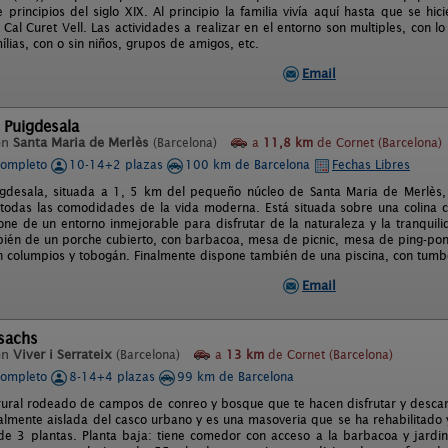
 principios del siglo XIX. Al principio la familia vivía aquí hasta que se hi
al Curet Vell. Las actividades a realizar en el entorno son multiples, con lo
ílias, con o sin niños, grupos de amigos, etc.
Email
 Puigdesala
en
Santa Maria de Merlès
(Barcelona)
a
11,8 km
de Cornet (Barcelona)
completo
10-14+2 plazas
100 km de Barcelona
Fechas Libres
gdesala, situada a 1, 5 km del pequeño núcleo de Santa Maria de Merlès, 
todas las comodidades de la vida moderna. Está situada sobre una colina con
one de un entorno inmejorable para disfrutar de la naturaleza y la tranquili
ién de un porche cubierto, con barbacoa, mesa de picnic, mesa de ping-pon
con columpios y tobogán. Finalmente dispone también de una piscina, con tum
Email
sachs
en
Viver i Serrateix
(Barcelona)
a
13 km
de Cornet (Barcelona)
completo
8-14+4 plazas
99 km de Barcelona
rural rodeado de campos de conreo y bosque que te hacen disfrutar y descans
talmente aislada del casco urbano y es una masoveria que se ha rehabilitado 
de 3 plantas. Planta baja: tiene comedor con acceso a la barbacoa y jardin,