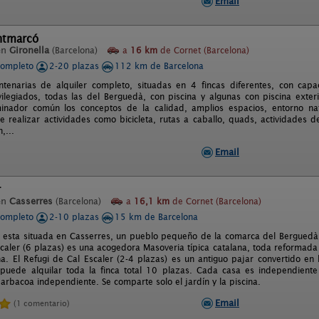
Email
ntmarcó
en
Gironella
(Barcelona)
a
16 km
de Cornet (Barcelona)
completo
2-20 plazas
112 km de Barcelona
ntenarias de alquiler completo, situadas en 4 fincas diferentes, con ca
vilegiados, todas las del Berguedà, con piscina y algunas con piscina exter
nador común los conceptos de la calidad, amplios espacios, entorno natu
e realizar actividades como bicicleta, rutas a caballo, quads, actividades d
n,...
Email
r
en
Casserres
(Barcelona)
a
16,1 km
de Cornet (Barcelona)
completo
2-10 plazas
15 km de Barcelona
 esta situada en Casserres, un pueblo pequeño de la comarca del Bergued
scaler (6 plazas) es una acogedora Masoveria típica catalana, toda reformad
. El Refugi de Cal Escaler (2-4 plazas) es un antiguo pajar convertido en lo
puede alquilar toda la finca total 10 plazas. Cada casa es independiente
arbacoa independiente. Se comparte solo el jardín y la piscina.
Email
(1 comentario)