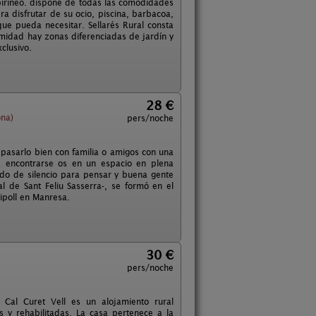
epirineo. dispone de todas las comodidades
 disfrutar de su ocio, piscina, barbacoa,
ue pueda necesitar. Sellarés Rural consta
timidad hay zonas diferenciadas de jardín y
clusivo.
28 €
ona)
pers/noche
 pasarlo bien con familia o amigos con una
 encontrarse os en un espacio en plena
endo de silencio para pensar y buena gente
l de Sant Feliu Sasserra-, se formó en el
ipoll en Manresa.
30 €
pers/noche
 Cal Curet Vell es un alojamiento rural
 y rehabilitadas. La casa pertenece a la