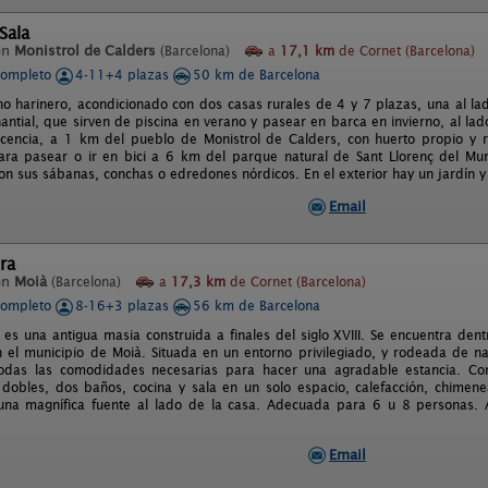
Sala
en
Monistrol de Calders
(Barcelona)
a
17,1 km
de Cornet (Barcelona)
completo
4-11+4 plazas
50 km de Barcelona
no harinero, acondicionado con dos casas rurales de 4 y 7 plazas, una al la
ntial, que sirven de piscina en verano y pasear en barca en invierno, al la
icencia, a 1 km del pueblo de Monistrol de Calders, con huerto propio y
ra pasear o ir en bici a 6 km del parque natural de Sant Llorenç del Mun
n sus sábanas, conchas o edredones nórdicos. En el exterior hay un jardín y 
Email
ra
en
Moià
(Barcelona)
a
17,3 km
de Cornet (Barcelona)
completo
8-16+3 plazas
56 km de Barcelona
 es una antigua masia construida a finales del siglo XVIII. Se encuentra den
n el municipio de Moià. Situada en un entorno privilegiado, y rodeada de na
odas las comodidades necesarias para hacer una agradable estancia. Co
 dobles, dos baños, cocina y sala en un solo espacio, calefacción, chimenea,
una magnífica fuente al lado de la casa. Adecuada para 6 u 8 personas.
Email