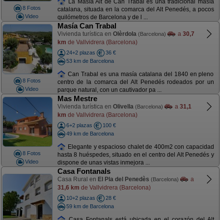
La Masía Alt de Can Trabal es una tradicional masía
8 Fotos
catalana, situada en la comarca del Alt Penedés, a pocos
Video
quilómetros de Barcelona y de l ...
Masía Can Trabal
Vivienda turística en
Olèrdola
a
30,7
(Barcelona)
km
de Vallvidrera (Barcelona)
24+2 plazas
36 €
53 km de Barcelona
Can Trabal es una masía catalana del 1840 en pleno
8 Fotos
centro de la comarca del Alt Penedés rodeados por un
Video
parque natural, con un cautivador pa ...
Mas Mestre
Vivienda turística en
Olivella
a
31,1
(Barcelona)
km
de Vallvidrera (Barcelona)
6+2 plazas
100 €
49 km de Barcelona
Elegante y espacioso chalet de 400m2 con capacidad
8 Fotos
hasta 8 huéspedes, situado en el centro del Alt Penedés y
Video
dispone de unas vistas inmejora ...
Casa Fontanals
Casa Rural en
El Pla del Penedès
a
(Barcelona)
31,6 km
de Vallvidrera (Barcelona)
10+2 plazas
28 €
59 km de Barcelona
Casa Fontanals está ubicada en el corazón del Alt