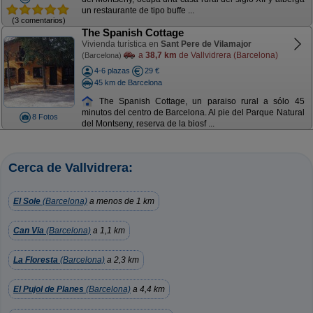
un restaurante de tipo buffe ...
(3 comentarios)
The Spanish Cottage
Vivienda turística en
Sant Pere de Vilamajor
a
38,7 km
de Vallvidrera (Barcelona)
(Barcelona)
4-6 plazas
29 €
45 km de Barcelona
The Spanish Cottage, un paraiso rural a sólo 45
minutos del centro de Barcelona. Al pie del Parque Natural
8 Fotos
del Montseny, reserva de la biosf ...
Cerca de Vallvidrera:
El Sole
(Barcelona)
a menos de 1 km
Can Via
(Barcelona)
a 1,1 km
La Floresta
(Barcelona)
a 2,3 km
El Pujol de Planes
(Barcelona)
a 4,4 km