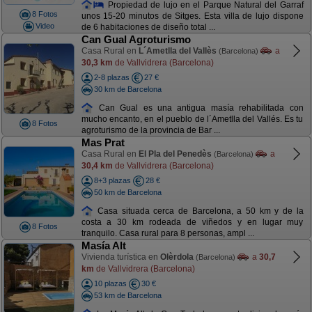
Propiedad de lujo en el Parque Natural del Garraf
8 Fotos
unos 15-20 minutos de Sitges. Esta villa de lujo dispone
Video
de 6 habitaciones de diseño total ...
Can Gual Agroturismo
Casa Rural en
L´Ametlla del Vallès
a
(Barcelona)
30,3 km
de Vallvidrera (Barcelona)
2-8 plazas
27 €
30 km de Barcelona
Can Gual es una antigua masía rehabilitada con
mucho encanto, en el pueblo de l´Ametlla del Vallés. Es tu
8 Fotos
agroturismo de la provincia de Bar ...
Mas Prat
Casa Rural en
El Pla del Penedès
a
(Barcelona)
30,4 km
de Vallvidrera (Barcelona)
8+3 plazas
28 €
50 km de Barcelona
Casa situada cerca de Barcelona, a 50 km y de la
costa a 30 km rodeada de viñedos y en lugar muy
8 Fotos
tranquilo. Casa rural para 8 personas, ampl ...
Masía Alt
Vivienda turística en
Olèrdola
a
30,7
(Barcelona)
km
de Vallvidrera (Barcelona)
10 plazas
30 €
53 km de Barcelona