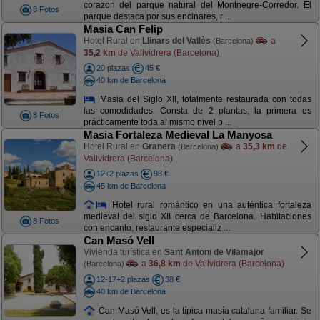
corazon del parque natural del Montnegre-Corredor. El
8 Fotos
parque destaca por sus encinares, r ...
Masia Can Felip
Hotel Rural en
Llinars del Vallès
a
(Barcelona)
35,2 km
de Vallvidrera (Barcelona)
20 plazas
45 €
40 km de Barcelona
Masia del Siglo XII, totalmente restaurada con todas
las comodidades. Consta de 2 plantas, la primera es
8 Fotos
prácticamente toda al mismo nivel p ...
Masia Fortaleza Medieval La Manyosa
Hotel Rural en
Granera
a
35,3 km
de
(Barcelona)
Vallvidrera (Barcelona)
12+2 plazas
98 €
45 km de Barcelona
Hotel rural romántico en una auténtica fortaleza
medieval del siglo XII cerca de Barcelona. Habitaciones
8 Fotos
con encanto, restaurante especializ ...
Can Masó Vell
Vivienda turística en
Sant Antoni de Vilamajor
a
36,8 km
de Vallvidrera (Barcelona)
(Barcelona)
12-17+2 plazas
38 €
40 km de Barcelona
Can Masó Vell, es la típica masía catalana familiar. Se