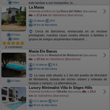
Video
trato familiar a sus huéspedes, la ...
La Masia
Vivienda turística en
La Roca del Valles
(Barcelona)
a
27,6 km
de Vallvidrera (Barcelona)
10 plazas
29 €
39 km de Barcelona
Cerca de Barcelona, enmarcada en un enclave
8 Fotos
privilegiado, nuestras casas rurales ofrecen a familias o
Video
grupos de amigos alojamientos independ ...
(1 comentario)
Masia Els Bacus
Casa Rural en
Monistrol de Montserrat
(Barcelona)
a
29 km
de Vallvidrera (Barcelona)
2-14 plazas
35 €
45 km de Barcelona
La casa está situada a 2 km del pueblo de Monistrol
de Montserrat, aislada del núcleo urbano y rodeada de
8 Fotos
bosque y campos. La alternativa pa ...
Luxury Minimalist Villa In Sitges Hills
Vivienda turística en
Olivella
a
29,4
(Barcelona)
km
de Vallvidrera (Barcelona)
12+1 plazas
50 €
45 km de Barcelona