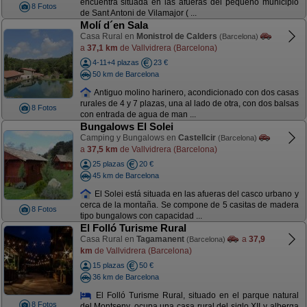
encuentra situada en las afueras del pequeño municipio
8 Fotos
de Sant Antoni de Vilamajor ( ...
Molí d´en Sala
Casa Rural en
Monistrol de Calders
(Barcelona)
a
37,1 km
de Vallvidrera (Barcelona)
4-11+4 plazas
23 €
50 km de Barcelona
Antiguo molino harinero, acondicionado con dos casas
rurales de 4 y 7 plazas, una al lado de otra, con dos balsas
8 Fotos
con entrada de agua de man ...
Bungalows El Solei
Camping y Bungalows en
Castellcir
(Barcelona)
a
37,5 km
de Vallvidrera (Barcelona)
25 plazas
20 €
45 km de Barcelona
El Solei está situada en las afueras del casco urbano y
cerca de la montaña. Se compone de 5 casitas de madera
8 Fotos
tipo bungalows con capacidad ...
El Folló Turisme Rural
Casa Rural en
Tagamanent
a
37,9
(Barcelona)
km
de Vallvidrera (Barcelona)
15 plazas
50 €
36 km de Barcelona
El Folló Turisme Rural, situado en el parque natural
8 Fotos
del Montseny, ocupa una casa rural del siglo XII y alberga