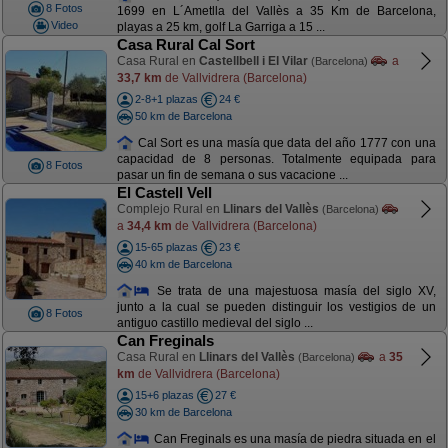
8 Fotos
1699 en L´Ametlla del Vallès a 35 Km de Barcelona,
Video
playas a 25 km, golf La Garriga a 15 ...
Casa Rural Cal Sort
Casa Rural en
Castellbell i El Vilar
a
(Barcelona)
33,7 km
de Vallvidrera (Barcelona)
2-8+1 plazas
24 €
50 km de Barcelona
Cal Sort es una masía que data del año 1777 con una
capacidad de 8 personas. Totalmente equipada para
8 Fotos
pasar un fin de semana o sus vacacione ...
El Castell Vell
Complejo Rural en
Llinars del Vallès
(Barcelona)
a
34,4 km
de Vallvidrera (Barcelona)
15-65 plazas
23 €
40 km de Barcelona
Se trata de una majestuosa masía del siglo XV,
junto a la cual se pueden distinguir los vestigios de un
8 Fotos
antiguo castillo medieval del siglo ...
Can Freginals
Casa Rural en
Llinars del Vallès
a
35
(Barcelona)
km
de Vallvidrera (Barcelona)
15+6 plazas
27 €
30 km de Barcelona
Can Freginals es una masía de piedra situada en el