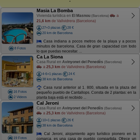
Masia La Bomba
Vivienda turística en
El Masnou
a
(Barcelona)
21,6 km
de Vallvidrera (Barcelona)
27+3 plazas
28 €
20 km de Barcelona
Casa indiana a pocos metros de la playa y a pocos
minutos de barcelona. Casa de gran capacidad con todo
8 Fotos
lo que puedas necesitar. ...
Ca La Siona
Casa Rural en
Avinyonet del Penedès
(Barcelona)
a
25,3 km
de Vallvidrera (Barcelona)
4-6+1 plazas
24 €
38 km de Barcelona
Casa rural anterior al 1. 800, situada en la plaza del
16 Fotos
pequeño pueblo de Cantallops. Consta de 2 plantas: en la
2 Videos
planta baja está el recibido ...
Cal Jeroni
Casa Rural en
Avinyonet del Penedès
(Barcelona)
a
25,3 km
de Vallvidrera (Barcelona)
10+1 plazas
26 €
38 km de Barcelona
Cal Jeroni, alojamiento agro turístico pionero en la
19 Fotos
comarca, es una casa de pueblo compartida. Ofrece un