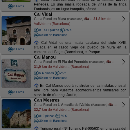
Penedès. Es una masía rodeada de viñas de la finca
8 Fotos
Fontanals, es un lugar tranquila, cómod ...
Cal Vidal
Casa Rural en
Mura
a
31,8 km
de
(Barcelona)
Vallvidrera (Barcelona)
8-14+1 plazas
25 €
60 km de Barcelona
Cal Vidal es una masia catalana del siglo XVIII,
situada en el casco viejo del pueblo de Mura en la
8 Fotos
comarca del Bages(Barcelona), el Parque ...
Cal Manou
Casa Rural en
El Pla del Penedès
a
(Barcelona)
31,9 km
de Vallvidrera (Barcelona)
5-6 plazas
25 €
50 km de Barcelona
En Cal Manou podrán disfrutar de las instalaciones al
aire libre para vuestros acontecimientos familiares con
8 Fotos
servicio de cátering. Jardín, ...
Can Mestres
Casa Rural en
L´Ametlla del Vallès
a
(Barcelona)
32,7 km
de Vallvidrera (Barcelona)
8+2 plazas
30 €
30 km de Barcelona
Turismo rural (Nº Turismo PB-00563) en una casa del