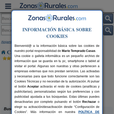
INFORMACIÓN BÁSICA SOBRE
COOKIES
Alojamientos
>
Cataluña
>
Barcelona
> Vallvidrera
Bienvenid@ a la información básica sobre las cookies de
Casas Rurales cerca de Vallvidrera
nuestro portal responsabilidad de
Mario Temprado Casas
.
Una cookie o galleta informática es un pequeño archivo de
información que se guarda en tu pc, smartphone o tablet al
visitar el portal. Algunas son nuestras y otras pertenecen a
empresas externas que nos prestan servicios. Las activadas
y necesarias para que todo funcione correctamente son las
Cookies Técnicas y no necesitan de tu autorización. Al pulsar
el botón
Aceptar
activarás el resto de cookies (analíticas y
publicitarias), personalizadas según tus preferencias y con
Cal Ponç de Belians
rs.
10-19+5 pers.
 €
33 €
publicidad ajustada a tus búsquedas. Estas últimas puedes
Vallcebre (Barcelona)
desde
desactivarlas por completo pulsando el botón
Rechazar
o
elegir su activación/desactivación desde “Configuración de
Buscar
Cookies”. Más información en nuestra
POLÍTICA DE