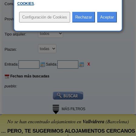
COOKIES
.
Comunidades:
Provincias/Islas:
Tipo alquiler:
Plazas:
X
Entrada:
Salida:
Fechas más buscadas
pueblo:
MÁS FILTROS
No se han encontrado alojamientos en
Vallvidrera
(Barcelona)
... PERO, TE SUGERIMOS ALOJAMIENTOS CERCANOS
: