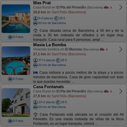
Mas Prat
Casa Rural en
El Pla del Penedès
a
(Barcelona)
26,8 km
de Sant Feliu (Barcelona)
8+3 plazas
28 €
50 km de Barcelona
Casa situada cerca de Barcelona, a 50 km y de la
costa a 30 km rodeada de viñedos y en lugar muy
8 Fotos
tranquilo. Casa rural para 8 personas, ampl ...
Masia La Bomba
Vivienda turística en
El Masnou
a
(Barcelona)
27,1 km
de Sant Feliu (Barcelona)
27+3 plazas
28 €
20 km de Barcelona
Casa indiana a pocos metros de la playa y a pocos
minutos de barcelona. Casa de gran capacidad con todo
8 Fotos
lo que puedas necesitar. ...
Casa Fontanals
Casa Rural en
El Pla del Penedès
a
(Barcelona)
27,9 km
de Sant Feliu (Barcelona)
10+2 plazas
28 €
59 km de Barcelona
Casa Fontanals está ubicada en el corazón del Alt
Penedès. Es una masía rodeada de viñas de la finca
8 Fotos
Fontanals, es un lugar tranquila, cómod ...