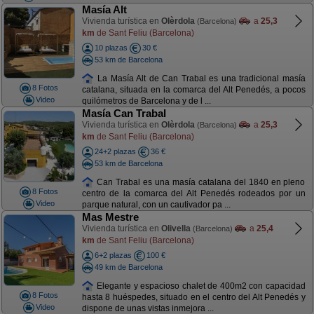
Masía Alt
Vivienda turística en
Olèrdola
a
25,3
(Barcelona)
km
de Sant Feliu (Barcelona)
10 plazas
30 €
53 km de Barcelona
La Masía Alt de Can Trabal es una tradicional masía
8 Fotos
catalana, situada en la comarca del Alt Penedés, a pocos
Video
quilómetros de Barcelona y de l ...
Masía Can Trabal
Vivienda turística en
Olèrdola
a
25,3
(Barcelona)
km
de Sant Feliu (Barcelona)
24+2 plazas
36 €
53 km de Barcelona
Can Trabal es una masía catalana del 1840 en pleno
8 Fotos
centro de la comarca del Alt Penedés rodeados por un
Video
parque natural, con un cautivador pa ...
Mas Mestre
Vivienda turística en
Olivella
a
25,4
(Barcelona)
km
de Sant Feliu (Barcelona)
6+2 plazas
100 €
49 km de Barcelona
Elegante y espacioso chalet de 400m2 con capacidad
8 Fotos
hasta 8 huéspedes, situado en el centro del Alt Penedés y
Video
dispone de unas vistas inmejora ...