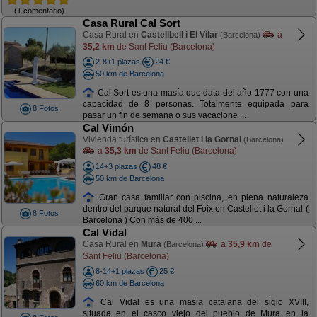
(1 comentario)
Casa Rural Cal Sort
Casa Rural en
Castellbell i El Vilar
a
(Barcelona)
35,2 km
de Sant Feliu (Barcelona)
2-8+1 plazas
24 €
50 km de Barcelona
Cal Sort es una masía que data del año 1777 con una
capacidad de 8 personas. Totalmente equipada para
8 Fotos
pasar un fin de semana o sus vacacione ...
Cal Vimón
Vivienda turística en
Castellet i la Gornal
(Barcelona)
a
35,3 km
de Sant Feliu (Barcelona)
14+3 plazas
48 €
50 km de Barcelona
Gran casa familiar con piscina, en plena naturaleza
dentro del parque natural del Foix en Castellet i la Gornal (
8 Fotos
Barcelona ) Con más de 400 ...
Cal Vidal
Casa Rural en
Mura
a
35,9 km
de
(Barcelona)
Sant Feliu (Barcelona)
8-14+1 plazas
25 €
60 km de Barcelona
Cal Vidal es una masia catalana del siglo XVIII,
situada en el casco viejo del pueblo de Mura en la