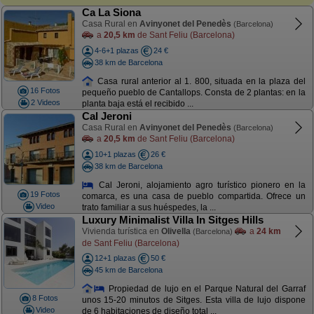
Ca La Siona
Casa Rural en
Avinyonet del Penedès
(Barcelona)
a
20,5 km
de Sant Feliu (Barcelona)
4-6+1 plazas
24 €
38 km de Barcelona
Casa rural anterior al 1. 800, situada en la plaza del
16 Fotos
pequeño pueblo de Cantallops. Consta de 2 plantas: en la
2 Videos
planta baja está el recibido ...
Cal Jeroni
Casa Rural en
Avinyonet del Penedès
(Barcelona)
a
20,5 km
de Sant Feliu (Barcelona)
10+1 plazas
26 €
38 km de Barcelona
Cal Jeroni, alojamiento agro turístico pionero en la
19 Fotos
comarca, es una casa de pueblo compartida. Ofrece un
Video
trato familiar a sus huéspedes, la ...
Luxury Minimalist Villa In Sitges Hills
Vivienda turística en
Olivella
a
24 km
(Barcelona)
de Sant Feliu (Barcelona)
12+1 plazas
50 €
45 km de Barcelona
Propiedad de lujo en el Parque Natural del Garraf
8 Fotos
unos 15-20 minutos de Sitges. Esta villa de lujo dispone
Video
de 6 habitaciones de diseño total ...