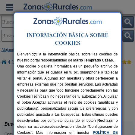
INFORMACIÓN BÁSICA SOBRE
COOKIES
Alojamientos
>
Cataluña
>
Barcelona
> Sant Feliu
Bienvenid@ a la información básica sobre las cookies de
Casas Rurales cerca de Sant Feliu
nuestro portal responsabilidad de
Mario Temprado Casas
.
Una cookie o galleta informática es un pequeño archivo de
información que se guarda en tu pc, smartphone o tablet al
visitar el portal. Algunas son nuestras y otras pertenecen a
empresas externas que nos prestan servicios. Las activadas
y necesarias para que todo funcione correctamente son las
Cookies Técnicas y no necesitan de tu autorización. Al pulsar
el botón
Aceptar
activarás el resto de cookies (analíticas y
Cal Ponç de Belians
rs.
10-19+5 pers.
publicitarias), personalizadas según tus preferencias y con
 €
33 €
Vallcebre (Barcelona)
desde
publicidad ajustada a tus búsquedas. Estas últimas puedes
desactivarlas por completo pulsando el botón
Rechazar
o
Buscar
elegir su activación/desactivación desde “Configuración de
Cookies”. Más información en nuestra
POLÍTICA DE
Comunidades: