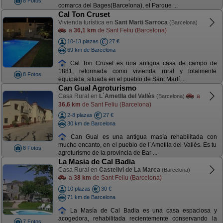
8 Fotos
comarca del Bages(Barcelona), el Parque ...
Cal Ton Cruset
Vivienda turística en
Sant Marti Sarroca
(Barcelona)
a
36,1 km
de Sant Feliu (Barcelona)
10-13 plazas
27 €
69 km de Barcelona
Cal Ton Cruset es una antigua casa de campo de
1881, reformada como vivienda rural y totalmente
8 Fotos
equipada, situada en el pueblo de Sant Martí ...
Can Gual Agroturismo
Casa Rural en
L´Ametlla del Vallès
a
(Barcelona)
36,6 km
de Sant Feliu (Barcelona)
2-8 plazas
27 €
30 km de Barcelona
Can Gual es una antigua masía rehabilitada con
mucho encanto, en el pueblo de l´Ametlla del Vallés. Es tu
8 Fotos
agroturismo de la provincia de Bar ...
La Masia de Cal Badia
Casa Rural en
Castellvi de La Marca
(Barcelona)
a
38 km
de Sant Feliu (Barcelona)
10 plazas
30 €
71 km de Barcelona
La Masía de Cal Badia es una casa espaciosa y
acogedora, rehabilitada recientemente conservando la
7 Fotos