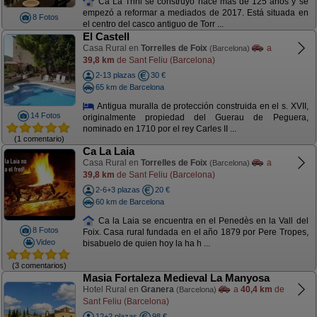
Ca La Trini se construyó hace más de 125 años y se
empezó a reformar a mediados de 2017. Está situada en
8 Fotos
el centro del casco antiguo de Torr ...
El Castell
Casa Rural en
Torrelles de Foix
a
(Barcelona)
39,8 km
de Sant Feliu (Barcelona)
2-13 plazas
30 €
65 km de Barcelona
Antigua muralla de protección construida en el s. XVII,
14 Fotos
originalmente propiedad del Guerau de Peguera,
nominado en 1710 por el rey Carles II ...
(1 comentario)
Ca La Laia
Casa Rural en
Torrelles de Foix
a
(Barcelona)
39,8 km
de Sant Feliu (Barcelona)
2-6+3 plazas
20 €
60 km de Barcelona
Ca la Laia se encuentra en el Penedès en la Vall del
8 Fotos
Foix. Casa rural fundada en el año 1879 por Pere Tropes,
Video
bisabuelo de quien hoy la ha h ...
(3 comentarios)
Masia Fortaleza Medieval La Manyosa
Hotel Rural en
Granera
a
40,4 km
de
(Barcelona)
Sant Feliu (Barcelona)
12+2 plazas
98 €