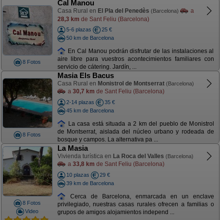
Cal Manou
Casa Rural en
El Pla del Penedès
a
(Barcelona)
28,3 km
de Sant Feliu (Barcelona)
5-6 plazas
25 €
50 km de Barcelona
En Cal Manou podrán disfrutar de las instalaciones al
aire libre para vuestros acontecimientos familiares con
8 Fotos
servicio de cátering. Jardín, ...
Masia Els Bacus
Casa Rural en
Monistrol de Montserrat
(Barcelona)
a
30,7 km
de Sant Feliu (Barcelona)
2-14 plazas
35 €
45 km de Barcelona
La casa está situada a 2 km del pueblo de Monistrol
de Montserrat, aislada del núcleo urbano y rodeada de
8 Fotos
bosque y campos. La alternativa pa ...
La Masia
Vivienda turística en
La Roca del Valles
(Barcelona)
a
33,8 km
de Sant Feliu (Barcelona)
10 plazas
29 €
39 km de Barcelona
Cerca de Barcelona, enmarcada en un enclave
8 Fotos
privilegiado, nuestras casas rurales ofrecen a familias o
Video
grupos de amigos alojamientos independ ...