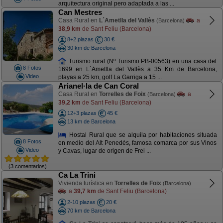
arquitectura original pero adaptada a las ...
Can Mestres
Casa Rural en
L´Ametlla del Vallès
a
(Barcelona)
38,9 km
de Sant Feliu (Barcelona)
8+2 plazas
30 €
30 km de Barcelona
Turismo rural (Nº Turismo PB-00563) en una casa del
8 Fotos
1699 en L´Ametlla del Vallès a 35 Km de Barcelona,
Video
playas a 25 km, golf La Garriga a 15 ...
Arianel·la de Can Coral
Casa Rural en
Torrelles de Foix
a
(Barcelona)
39,2 km
de Sant Feliu (Barcelona)
12+3 plazas
45 €
13 km de Barcelona
Hostal Rural que se alquila por habitaciones situada
8 Fotos
en medio del Alt Penedés, famosa comarca por sus Vinos
Video
y Cavas, lugar de origen de Frei ...
(3 comentarios)
Ca La Trini
Vivienda turística en
Torrelles de Foix
(Barcelona)
a
39,7 km
de Sant Feliu (Barcelona)
2-10 plazas
20 €
70 km de Barcelona