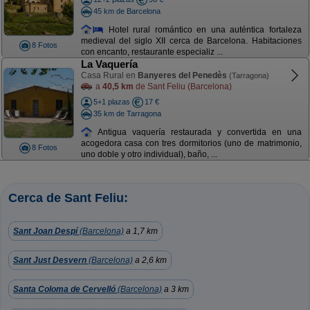
45 km de Barcelona
Hotel rural romántico en una auténtica fortaleza
medieval del siglo XII cerca de Barcelona. Habitaciones
8 Fotos
con encanto, restaurante especializ ...
La Vaquería
Casa Rural en
Banyeres del Penedès
(Tarragona)
a
40,5 km
de Sant Feliu (Barcelona)
5+1 plazas
17 €
35 km de Tarragona
Antigua vaquería restaurada y convertida en una
acogedora casa con tres dormitorios (uno de matrimonio,
8 Fotos
uno doble y otro individual), baño, ...
Cerca de Sant Feliu:
Sant Joan Despí
(Barcelona)
a 1,7 km
Sant Just Desvern
(Barcelona)
a 2,6 km
Santa Coloma de Cervelló
(Barcelona)
a 3 km