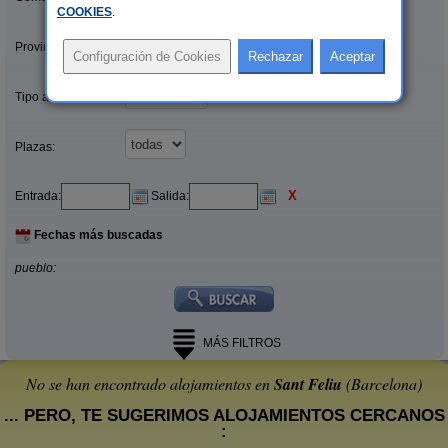
COOKIES
.
Provincias/Islas:
Tipo alquiler:
Plazas:
X
Entrada:
Salida:
Fechas más buscadas
pueblo:
MÁS FILTROS
No se han encontrado alojamientos en
Sant Feliu
(Barcelona)
... PERO, TE SUGERIMOS ALOJAMIENTOS CERCANOS
: