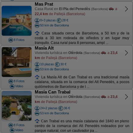
Mas Prat
Casa Rural en
El Pla del Penedès
a
(Barcelona)
22,4 km
de Pallejà (Barcelona)
8+3 plazas
28 €
50 km de Barcelona
Casa situada cerca de Barcelona, a 50 km y de la
costa a 30 km rodeada de viñedos y en lugar muy
8 Fotos
tranquilo. Casa rural para 8 personas, ampl ...
Masía Alt
Vivienda turística en
Olèrdola
a
23,4
(Barcelona)
km
de Pallejà (Barcelona)
10 plazas
30 €
53 km de Barcelona
La Masía Alt de Can Trabal es una tradicional masía
8 Fotos
catalana, situada en la comarca del Alt Penedés, a pocos
Video
quilómetros de Barcelona y de l ...
Masía Can Trabal
Vivienda turística en
Olèrdola
a
23,4
(Barcelona)
km
de Pallejà (Barcelona)
24+2 plazas
36 €
53 km de Barcelona
Can Trabal es una masía catalana del 1840 en pleno
8 Fotos
centro de la comarca del Alt Penedés rodeados por un
Video
parque natural, con un cautivador pa ...