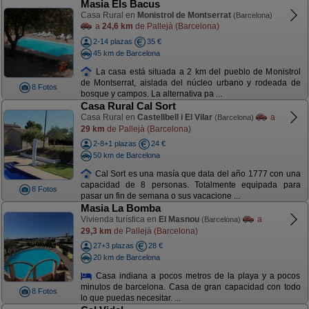
Masia Els Bacus
Casa Rural en
Monistrol de Montserrat
(Barcelona)
a
24,6 km
de Pallejà (Barcelona)
2-14 plazas
35 €
45 km de Barcelona
La casa está situada a 2 km del pueblo de Monistrol
de Montserrat, aislada del núcleo urbano y rodeada de
8 Fotos
bosque y campos. La alternativa pa ...
Casa Rural Cal Sort
Casa Rural en
Castellbell i El Vilar
a
(Barcelona)
29 km
de Pallejà (Barcelona)
2-8+1 plazas
24 €
50 km de Barcelona
Cal Sort es una masía que data del año 1777 con una
capacidad de 8 personas. Totalmente equipada para
8 Fotos
pasar un fin de semana o sus vacacione ...
Masia La Bomba
Vivienda turística en
El Masnou
a
(Barcelona)
29,3 km
de Pallejà (Barcelona)
27+3 plazas
28 €
20 km de Barcelona
Casa indiana a pocos metros de la playa y a pocos
minutos de barcelona. Casa de gran capacidad con todo
8 Fotos
lo que puedas necesitar. ...