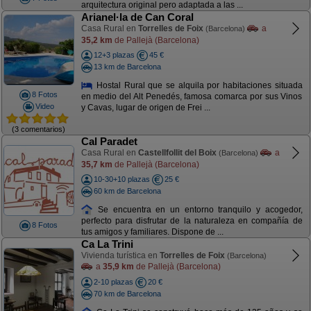
arquitectura original pero adaptada a las ...
Arianel·la de Can Coral
Casa Rural en
Torrelles de Foix
a
(Barcelona)
35,2 km
de Pallejà (Barcelona)
12+3 plazas
45 €
13 km de Barcelona
Hostal Rural que se alquila por habitaciones situada
8 Fotos
en medio del Alt Penedés, famosa comarca por sus Vinos
Video
y Cavas, lugar de origen de Frei ...
(3 comentarios)
Cal Paradet
Casa Rural en
Castellfollit del Boix
a
(Barcelona)
35,7 km
de Pallejà (Barcelona)
10-30+10 plazas
25 €
60 km de Barcelona
Se encuentra en un entorno tranquilo y acogedor,
perfecto para disfrutar de la naturaleza en compañía de
8 Fotos
tus amigos y familiares. Dispone de ...
Ca La Trini
Vivienda turística en
Torrelles de Foix
(Barcelona)
a
35,9 km
de Pallejà (Barcelona)
2-10 plazas
20 €
70 km de Barcelona