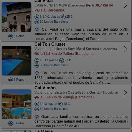
Cal Vidal
Casa Rural en
Mura
a
30,7 km
de
(Barcelona)
Pallejà (Barcelona)
8-14+1 plazas
25 €
60 km de Barcelona
Cal Vidal es una masia catalana del siglo XVIII,
situada en el casco viejo del pueblo de Mura en la
8 Fotos
comarca del Bages(Barcelona), el Parque ...
Cal Ton Cruset
Vivienda turística en
Sant Marti Sarroca
(Barcelona)
a
32,3 km
de Pallejà (Barcelona)
10-13 plazas
27 €
69 km de Barcelona
Cal Ton Cruset es una antigua casa de campo de
1881, reformada como vivienda rural y totalmente
8 Fotos
equipada, situada en el pueblo de Sant Martí ...
Cal Vimón
Vivienda turística en
Castellet i la Gornal
(Barcelona)
a
33,4 km
de Pallejà (Barcelona)
14+3 plazas
48 €
50 km de Barcelona
Gran casa familiar con piscina, en plena naturaleza
dentro del parque natural del Foix en Castellet i la Gornal (
8 Fotos
Barcelona ) Con más de 400 ...
La Masia