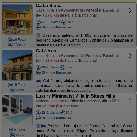
Ca La Siona
Casa Rural en
Avinyonet del Penedès
(Barcelona)
a
17,6 km
de Pallejà (Barcelona)
4-6+1 plazas
24 €
38 km de Barcelona
Casa rural anterior al 1. 800, situada en la plaza del
16 Fotos
pequeño pueblo de Cantallops. Consta de 2 plantas: en la
2 Videos
planta baja está el recibido ...
Cal Jeroni
Casa Rural en
Avinyonet del Penedès
(Barcelona)
a
17,6 km
de Pallejà (Barcelona)
10+1 plazas
26 €
38 km de Barcelona
Cal Jeroni, alojamiento agro turístico pionero en la
19 Fotos
comarca, es una casa de pueblo compartida. Ofrece un
Video
trato familiar a sus huéspedes, la ...
Luxury Minimalist Villa In Sitges Hills
Vivienda turística en
Olivella
a
22,1
(Barcelona)
km
de Pallejà (Barcelona)
12+1 plazas
50 €
45 km de Barcelona
Propiedad de lujo en el Parque Natural del Garraf
8 Fotos
unos 15-20 minutos de Sitges. Esta villa de lujo dispone
Video
de 6 habitaciones de diseño total ...