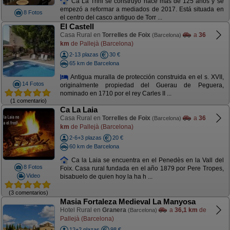
Ca La Trini se construyó hace más de 125 años y se
empezó a reformar a mediados de 2017. Está situada en
8 Fotos
el centro del casco antiguo de Torr ...
El Castell
Casa Rural en
Torrelles de Foix
a
36
(Barcelona)
km
de Pallejà (Barcelona)
2-13 plazas
30 €
65 km de Barcelona
Antigua muralla de protección construida en el s. XVII,
14 Fotos
originalmente propiedad del Guerau de Peguera,
nominado en 1710 por el rey Carles II ...
(1 comentario)
Ca La Laia
Casa Rural en
Torrelles de Foix
a
36
(Barcelona)
km
de Pallejà (Barcelona)
2-6+3 plazas
20 €
60 km de Barcelona
Ca la Laia se encuentra en el Penedès en la Vall del
8 Fotos
Foix. Casa rural fundada en el año 1879 por Pere Tropes,
Video
bisabuelo de quien hoy la ha h ...
(3 comentarios)
Masia Fortaleza Medieval La Manyosa
Hotel Rural en
Granera
a
36,1 km
de
(Barcelona)
Pallejà (Barcelona)
12+2 plazas
98 €