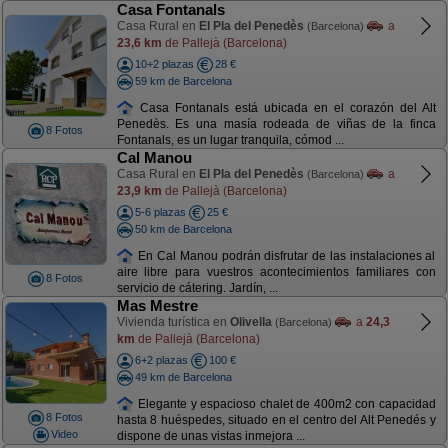
Casa Fontanals
Casa Rural en
El Pla del Penedès
a
(Barcelona)
23,6 km
de Pallejà (Barcelona)
10+2 plazas
28 €
59 km de Barcelona
Casa Fontanals está ubicada en el corazón del Alt
Penedès. Es una masía rodeada de viñas de la finca
8 Fotos
Fontanals, es un lugar tranquila, cómod ...
Cal Manou
Casa Rural en
El Pla del Penedès
a
(Barcelona)
23,9 km
de Pallejà (Barcelona)
5-6 plazas
25 €
50 km de Barcelona
En Cal Manou podrán disfrutar de las instalaciones al
aire libre para vuestros acontecimientos familiares con
8 Fotos
servicio de cátering. Jardín, ...
Mas Mestre
Vivienda turística en
Olivella
a
24,3
(Barcelona)
km
de Pallejà (Barcelona)
6+2 plazas
100 €
49 km de Barcelona
Elegante y espacioso chalet de 400m2 con capacidad
8 Fotos
hasta 8 huéspedes, situado en el centro del Alt Penedés y
Video
dispone de unas vistas inmejora ...