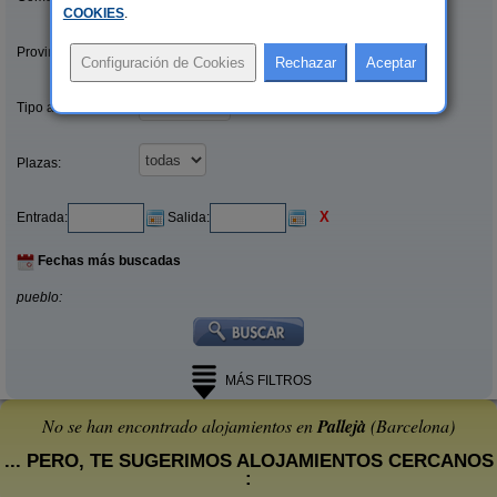
COOKIES
.
Provincias/Islas:
Tipo alquiler:
Plazas:
X
Entrada:
Salida:
Fechas más buscadas
pueblo:
MÁS FILTROS
No se han encontrado alojamientos en
Pallejà
(Barcelona)
... PERO, TE SUGERIMOS ALOJAMIENTOS CERCANOS
: