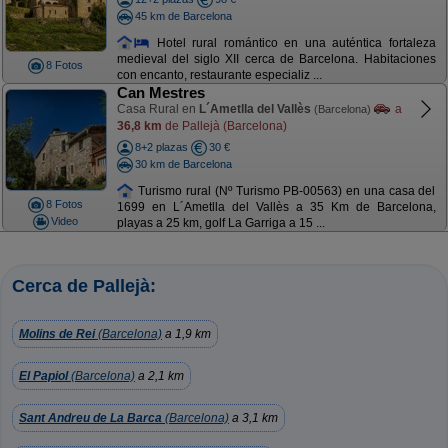
45 km de Barcelona
Hotel rural romántico en una auténtica fortaleza
medieval del siglo XII cerca de Barcelona. Habitaciones
8 Fotos
con encanto, restaurante especializ ...
Can Mestres
Casa Rural en
L´Ametlla del Vallès
a
(Barcelona)
36,8 km
de Pallejà (Barcelona)
8+2 plazas
30 €
30 km de Barcelona
Turismo rural (Nº Turismo PB-00563) en una casa del
8 Fotos
1699 en L´Ametlla del Vallès a 35 Km de Barcelona,
Video
playas a 25 km, golf La Garriga a 15 ...
Cerca de Pallejà:
Molins de Rei
(Barcelona)
a 1,9 km
El Papiol
(Barcelona)
a 2,1 km
Sant Andreu de La Barca
(Barcelona)
a 3,1 km