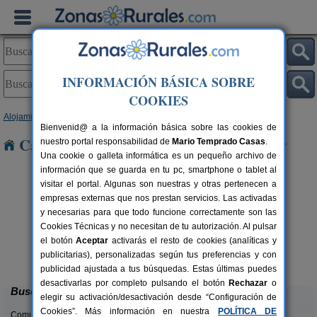
INFORMACIÓN BÁSICA SOBRE
COOKIES
Alojamientos
>
Cataluña
>
Barcelona
> Pallejà
Bienvenid@ a la información básica sobre las cookies de
Casas Rurales cerca de Pallejà
nuestro portal responsabilidad de
Mario Temprado Casas
.
Una cookie o galleta informática es un pequeño archivo de
información que se guarda en tu pc, smartphone o tablet al
visitar el portal. Algunas son nuestras y otras pertenecen a
empresas externas que nos prestan servicios. Las activadas
y necesarias para que todo funcione correctamente son las
Cookies Técnicas y no necesitan de tu autorización. Al pulsar
el botón
Aceptar
activarás el resto de cookies (analíticas y
El Mas de Tous
rs.
6+6 pers.
publicitarias), personalizadas según tus preferencias y con
 €
25 €
Sant Martí de Tous (Barcelona)
desde
publicidad ajustada a tus búsquedas. Estas últimas puedes
desactivarlas por completo pulsando el botón
Rechazar
o
Buscar
elegir su activación/desactivación desde “Configuración de
Cookies”. Más información en nuestra
POLÍTICA DE
Comunidades: