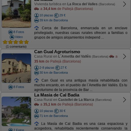
Vivienda turística en
La Roca del Valles
(Barcelona)
a
34,4 km
de Pallejà (Barcelona)
10 plazas
29 €
39 km de Barcelona
Cerca de Barcelona, enmarcada en un enclave
8 Fotos
privilegiado, nuestras casas rurales ofrecen a familias o
Video
grupos de amigos alojamientos independ ...
(1 comentario)
Can Gual Agroturismo
Casa Rural en
L´Ametlla del Vallès
a
(Barcelona)
35 km
de Pallejà (Barcelona)
2-8 plazas
27 €
30 km de Barcelona
Can Gual es una antigua masía rehabilitada con
mucho encanto, en el pueblo de l´Ametlla del Vallés. Es tu
8 Fotos
agroturismo de la provincia de Bar ...
La Masia de Cal Badia
Casa Rural en
Castellvi de La Marca
(Barcelona)
a
35,1 km
de Pallejà (Barcelona)
10 plazas
30 €
71 km de Barcelona
La Masía de Cal Badia es una casa espaciosa y
acogedora, rehabilitada recientemente conservando la
7 Fotos