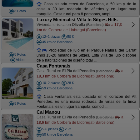
Casa situada cerca de Barcelona, a 50 km y de la
costa a 30 km rodeada de viñedos y en lugar muy
8 Fotos
tranquilo. Casa rural para 8 personas, ampl ...
Luxury Minimalist Villa In Sitges Hills
Vivienda turística en
Olivella
a
17,3
(Barcelona)
km
de Corbera de Llobregat (Barcelona)
12+1 plazas
50 €
45 km de Barcelona
Propiedad de lujo en el Parque Natural del Garraf
8 Fotos
unos 15-20 minutos de Sitges. Esta villa de lujo dispone
Video
de 6 habitaciones de diseño total ...
Casa Fontanals
Casa Rural en
El Pla del Penedès
a
(Barcelona)
18,3 km
de Corbera de Llobregat (Barcelona)
10+2 plazas
28 €
59 km de Barcelona
Casa Fontanals está ubicada en el corazón del Alt
Penedès. Es una masía rodeada de viñas de la finca
8 Fotos
Fontanals, es un lugar tranquila, cómod ...
Cal Manou
Casa Rural en
El Pla del Penedès
a
(Barcelona)
18,6 km
de Corbera de Llobregat (Barcelona)
5-6 plazas
25 €
50 km de Barcelona