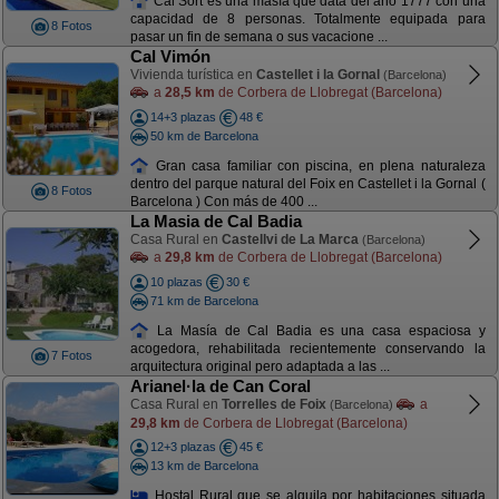
Cal Sort es una masía que data del año 1777 con una
capacidad de 8 personas. Totalmente equipada para
8 Fotos
pasar un fin de semana o sus vacacione ...
Cal Vimón
Vivienda turística en
Castellet i la Gornal
(Barcelona)
a
28,5 km
de Corbera de Llobregat (Barcelona)
14+3 plazas
48 €
50 km de Barcelona
Gran casa familiar con piscina, en plena naturaleza
dentro del parque natural del Foix en Castellet i la Gornal (
8 Fotos
Barcelona ) Con más de 400 ...
La Masia de Cal Badia
Casa Rural en
Castellvi de La Marca
(Barcelona)
a
29,8 km
de Corbera de Llobregat (Barcelona)
10 plazas
30 €
71 km de Barcelona
La Masía de Cal Badia es una casa espaciosa y
acogedora, rehabilitada recientemente conservando la
7 Fotos
arquitectura original pero adaptada a las ...
Arianel·la de Can Coral
Casa Rural en
Torrelles de Foix
a
(Barcelona)
29,8 km
de Corbera de Llobregat (Barcelona)
12+3 plazas
45 €
13 km de Barcelona
Hostal Rural que se alquila por habitaciones situada