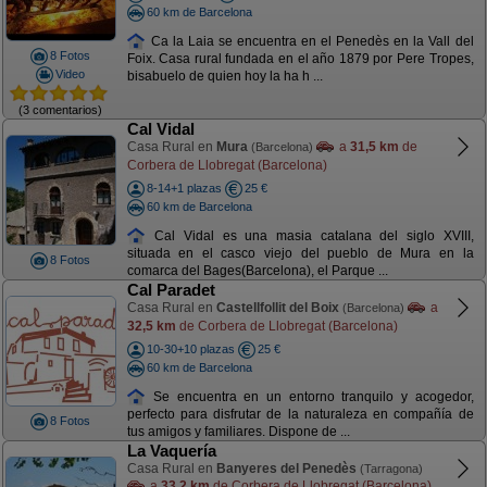
60 km de Barcelona
Ca la Laia se encuentra en el Penedès en la Vall del
8 Fotos
Foix. Casa rural fundada en el año 1879 por Pere Tropes,
Video
bisabuelo de quien hoy la ha h ...
(3 comentarios)
Cal Vidal
Casa Rural en
Mura
a
31,5 km
de
(Barcelona)
Corbera de Llobregat (Barcelona)
8-14+1 plazas
25 €
60 km de Barcelona
Cal Vidal es una masia catalana del siglo XVIII,
situada en el casco viejo del pueblo de Mura en la
8 Fotos
comarca del Bages(Barcelona), el Parque ...
Cal Paradet
Casa Rural en
Castellfollit del Boix
a
(Barcelona)
32,5 km
de Corbera de Llobregat (Barcelona)
10-30+10 plazas
25 €
60 km de Barcelona
Se encuentra en un entorno tranquilo y acogedor,
perfecto para disfrutar de la naturaleza en compañía de
8 Fotos
tus amigos y familiares. Dispone de ...
La Vaquería
Casa Rural en
Banyeres del Penedès
(Tarragona)
a
33,2 km
de Corbera de Llobregat (Barcelona)