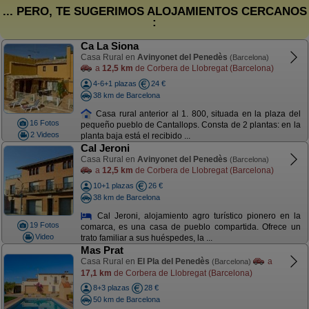
... PERO, TE SUGERIMOS ALOJAMIENTOS CERCANOS
:
Ca La Siona
Casa Rural en
Avinyonet del Penedès
(Barcelona)
a
12,5 km
de Corbera de Llobregat (Barcelona)
4-6+1 plazas
24 €
38 km de Barcelona
Casa rural anterior al 1. 800, situada en la plaza del
16 Fotos
pequeño pueblo de Cantallops. Consta de 2 plantas: en la
2 Videos
planta baja está el recibido ...
Cal Jeroni
Casa Rural en
Avinyonet del Penedès
(Barcelona)
a
12,5 km
de Corbera de Llobregat (Barcelona)
10+1 plazas
26 €
38 km de Barcelona
Cal Jeroni, alojamiento agro turístico pionero en la
19 Fotos
comarca, es una casa de pueblo compartida. Ofrece un
Video
trato familiar a sus huéspedes, la ...
Mas Prat
Casa Rural en
El Pla del Penedès
a
(Barcelona)
17,1 km
de Corbera de Llobregat (Barcelona)
8+3 plazas
28 €
50 km de Barcelona