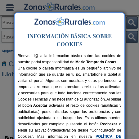
INFORMACIÓN BÁSICA SOBRE
COOKIES
Alojamientos
>
Cataluña
>
Barcelona
> Corbera de Llobregat
Bienvenid@ a la información básica sobre las cookies de
Casas Rurales cerca de Corbera de
nuestro portal responsabilidad de
Mario Temprado Casas
.
Una cookie o galleta informática es un pequeño archivo de
Llobregat
información que se guarda en tu pc, smartphone o tablet al
visitar el portal. Algunas son nuestras y otras pertenecen a
empresas externas que nos prestan servicios. Las activadas
y necesarias para que todo funcione correctamente son las
Cookies Técnicas y no necesitan de tu autorización. Al pulsar
el botón
Aceptar
activarás el resto de cookies (analíticas y
publicitarias), personalizadas según tus preferencias y con
publicidad ajustada a tus búsquedas. Estas últimas puedes
Can Fontanelles
rs.
19-23+2 pers.
 €
33 €
Castellfollit del Boix (Barcelona)
desde
desactivarlas por completo pulsando el botón
Rechazar
o
elegir su activación/desactivación desde “Configuración de
Cookies”. Más información en nuestra
POLÍTICA DE
Buscar