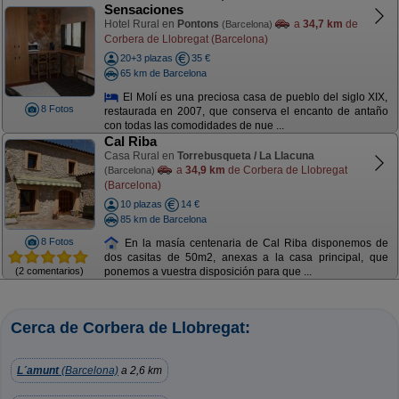
Sensaciones
Hotel Rural en
Pontons
a
34,7 km
de
(Barcelona)
Corbera de Llobregat (Barcelona)
20+3 plazas
35 €
65 km de Barcelona
El Molí es una preciosa casa de pueblo del siglo XIX,
8 Fotos
restaurada en 2007, que conserva el encanto de antaño
con todas las comodidades de nue ...
Cal Riba
Casa Rural en
Torrebusqueta / La Llacuna
a
34,9 km
de Corbera de Llobregat
(Barcelona)
(Barcelona)
10 plazas
14 €
85 km de Barcelona
8 Fotos
En la masía centenaria de Cal Riba disponemos de
dos casitas de 50m2, anexas a la casa principal, que
(2 comentarios)
ponemos a vuestra disposición para que ...
Cerca de Corbera de Llobregat:
L´amunt
(Barcelona)
a 2,6 km