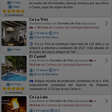
8 Fotos
en medio del Alt Penedés, famosa comarca por sus Vinos
Video
y Cavas, lugar de origen de Frei ...
(3 comentarios)
Ca La Trini
Vivienda turística en
Torrelles de Foix
(Barcelona)
a
30,5 km
de Corbera de Llobregat (Barcelona)
2-10 plazas
20 €
70 km de Barcelona
Ca La Trini se construyó hace más de 125 años y se
empezó a reformar a mediados de 2017. Está situada en
8 Fotos
el centro del casco antiguo de Torr ...
El Castell
Casa Rural en
Torrelles de Foix
a
(Barcelona)
30,6 km
de Corbera de Llobregat (Barcelona)
2-13 plazas
30 €
65 km de Barcelona
Antigua muralla de protección construida en el s. XVII,
14 Fotos
originalmente propiedad del Guerau de Peguera,
nominado en 1710 por el rey Carles II ...
(1 comentario)
Ca La Laia
Casa Rural en
Torrelles de Foix
a
(Barcelona)
30,6 km
de Corbera de Llobregat (Barcelona)
2-6+3 plazas
20 €