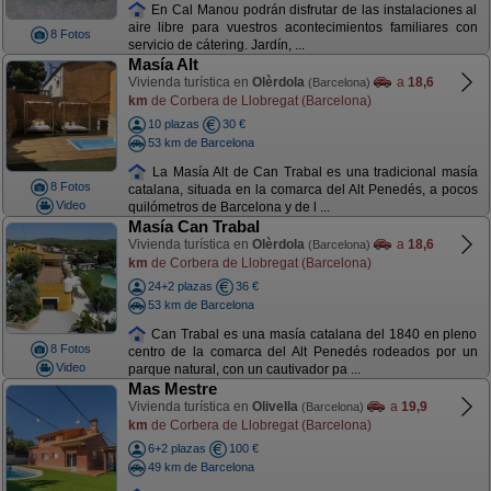
En Cal Manou podrán disfrutar de las instalaciones al
aire libre para vuestros acontecimientos familiares con
8 Fotos
servicio de cátering. Jardín, ...
Masía Alt
Vivienda turística en
Olèrdola
a
18,6
(Barcelona)
km
de Corbera de Llobregat (Barcelona)
10 plazas
30 €
53 km de Barcelona
La Masía Alt de Can Trabal es una tradicional masía
8 Fotos
catalana, situada en la comarca del Alt Penedés, a pocos
Video
quilómetros de Barcelona y de l ...
Masía Can Trabal
Vivienda turística en
Olèrdola
a
18,6
(Barcelona)
km
de Corbera de Llobregat (Barcelona)
24+2 plazas
36 €
53 km de Barcelona
Can Trabal es una masía catalana del 1840 en pleno
8 Fotos
centro de la comarca del Alt Penedés rodeados por un
Video
parque natural, con un cautivador pa ...
Mas Mestre
Vivienda turística en
Olivella
a
19,9
(Barcelona)
km
de Corbera de Llobregat (Barcelona)
6+2 plazas
100 €
49 km de Barcelona