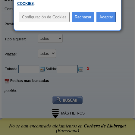
COOKIES
.
Comunidades:
Provincias/Islas:
Tipo alquiler:
Plazas:
X
Entrada:
Salida:
Fechas más buscadas
pueblo:
MÁS FILTROS
No se han encontrado alojamientos en
Corbera de Llobregat
(Barcelona)