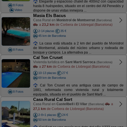
Elegante y espacioso chalet de 400m2 con capacidad
8 Fotos
hasta 8 huéspedes, situado en el centro del Alt Penedés y
Video
dispone de unas vistas inmejora ...
Masia Els Bacus
Casa Rural en
Monistrol de Montserrat
(Barcelona)
a
23,2 km
de Corbera de Llobregat (Barcelona)
2-14 plazas
35 €
45 km de Barcelona
La casa está situada a 2 km del pueblo de Monistrol
de Montserrat, aislada del núcleo urbano y rodeada de
8 Fotos
bosque y campos. La alternativa pa ...
Cal Ton Cruset
Vivienda turística en
Sant Marti Sarroca
(Barcelona)
a
27 km
de Corbera de Llobregat (Barcelona)
10-13 plazas
27 €
69 km de Barcelona
Cal Ton Cruset es una antigua casa de campo de
1881, reformada como vivienda rural y totalmente
8 Fotos
equipada, situada en el pueblo de Sant Martí ...
Casa Rural Cal Sort
Casa Rural en
Castellbell i El Vilar
a
(Barcelona)
27,1 km
de Corbera de Llobregat (Barcelona)
2-8+1 plazas
24 €
50 km de Barcelona