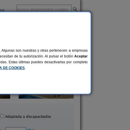
ios
-
al. Algunas son nuestras y otras pertenecen a empresas
cesitan de tu autorización. Al pulsar el botón
Aceptar
uedas. Estas últimas puedes desactivarlas por completo
CA DE COOKIES
.
Ca La Siona
Cal Jeroni
4-6+1 pers.
24 €
yonet del Penedès (Barcelona)
Avinyonet del Penedès (B
desde
Adaptada a discapacitados