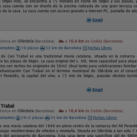
l Sitges Hills, se encuentra a 15 minutos en coche de Sitges y sus playas
a casa cuenta con un diseño de la piscina rodeada de una gran terraza c
s de la casa. La casa cuenta con acceso gratuito a Internet PC, pantalla de a
Email
ística en
Olèrdola
(Barcelona)
a
16,4 km
de Gelida (Barcelona)
completo
10 plazas
53 km de Barcelona
Fechas Libres
 de Can Trabal es una tradicional masía catalana, situada en la comarca
e las playas de Sitges. La casa original del s. XIX, tiene capacidad para alo
ico con techos los originales de 50m2 ideal tanto para celebraciones familia
urbanización Can Trabal en el término municipal de Olèrdola en el coraz
el Penedés, la capital del vino; a 15 min de Sitges, popular destino turí
Email
 Trabal
ística en
Olèrdola
(Barcelona)
a
16,4 km
de Gelida (Barcelona)
completo
24+2 plazas
53 km de Barcelona
Fechas Libres
s una masía catalana del 1840 en pleno centro de la comarca del Alt Pened
aisaje mediterráneo de viñedos y montaña. Situada en Olèrdola a tan solo 7 
m del aeropuerto de Barcelona. Esta casa tiene una superficie útil de 980