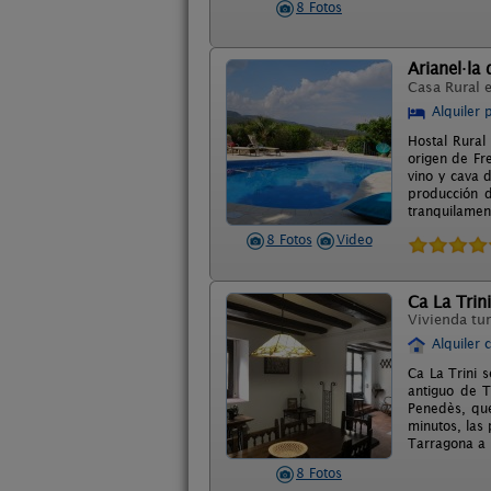
8 Fotos
Arianel·la
Casa Rural 
Alquiler 
Hostal Rural
origen de Fr
vino y cava 
producción d
tranquilament
8 Fotos
Video
Ca La Trini
Vivienda tur
Alquiler 
Ca La Trini 
antiguo de T
Penedès, que
minutos, las
Tarragona a 
8 Fotos