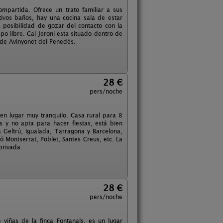
ompartida. Ofrece un trato familiar a sus
ivos baños, hay una cocina sala de estar
 posibilidad de gozar del contacto con la
po libre. Cal Jeroni esta situado dentro de
 de Avinyonet del Penedès.
28 €
pers/noche
n lugar muy tranquilo. Casa rural para 8
 y no apta para hacer fiestas, está bien
a Geltrú, Igualada, Tarragona y Barcelona,
Montserrat, Poblet, Santes Creus, etc. La
privada.
28 €
pers/noche
viñas de la finca Fontanals, es un lugar