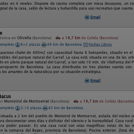
buidas en 4 niveles: Dispone de cocina completa con mesa desayuno, un co
inal de la casa, salón de lectura y buhardilla para uso recreativo que cuenta
Email
e
ística en
Olivella
(Barcelona)
a
18,7 km
de Gelida (Barcelona)
completo
6+2 plazas
49 km de Barcelona
Fechas Libres
spacioso chalet de 400m2 con capacidad hasta 8 huéspedes, situado en el 
orables del parque natural del Garraf. La casa está situada en una de las ur
ado en pleno parque natural del Garraf, a tan solo 10 min. de Vilafranca del 
eropuerto de Barcelona. La casa distribuida en tres plantas cuenta con
 los amantes de la naturaleza por su situación estratégica.
Email
Bacus
en
Monistrol de Montserrat
(Barcelona)
a
19,7 km
de Gelida (Barcelon
completo
2-14 plazas
45 km de Barcelona
 situada a 2 km del pueblo de Monistrol de Montserrat, aislada del núcleo
ara desconectar unos días y disfrutar del silencio y la tranquilidad. Casa rur
ara poder pasear. Es una casa rural con unas magníficas vistas de las 
en la comarca del Bages, provincia de Barcelona). Piscina exterior. Zona de 