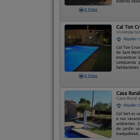
entorno natur
8 Fotos
Cal Ton Cr
Vivienda tur
Alquiler 
Cal Ton Crus
de Sant Mart
encuentran l
compuesta p
habitaciones
8 Fotos
Casa Rural
Casa Rural 
Alquiler 
Cal Sort es 
o sus vacaci
ambientes. E
de jardín va
tranquilidad,