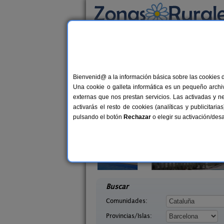
Busca por alojamiento
Alojamientos
>
Cataluña
>
Barcelona
> Gelid
Casas Rurales cerca 
Bienvenid@ a la información básica sobre las cookies 
Una cookie o galleta informática es un pequeño archiv
externas que nos prestan servicios. Las activadas y n
activarás el resto de cookies (analíticas y publicita
pulsando el botón
Rechazar
o elegir su activación/de
elians
El Mas de Tous
10-19+5 pers.
6+
33 €
celona)
Sant Martí de Tous (Barcelona)
desde
desd
Buscar
Comunidades:
Provincias/Islas: