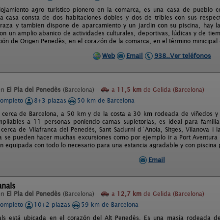
alojamiento agro turístico pionero en la comarca, es una casa de pueblo c
a casa consta de dos habitaciones dobles y dos de tribles con sus respect
raza y tambien dispone de aparcamiento y un jardin con su piscina, hay la
on un amplio abanico de actividades culturales, deportivas, lúdicas y de tiem
ión de Origen Penedès, en el corazón de la comarca, en el término minicipal
Web
Email
938..Ver teléfonos
en
El Pla del Penedès
(Barcelona)
a
11,5 km
de Gelida (Barcelona)
completo
8+3 plazas
50 km de Barcelona
 cerca de Barcelona, a 50 km y de la costa a 30 km rodeada de viñedos y e
pliables a 11 personas poniendo camas supletorias, es ideal para familias
cerca de Vilafranca del Penedès, Sant Sadurní d´Anoia, Sitges, Vilanova i l
a se pueden hacer muchas excursiones como por ejemplo ir a Port Aventura ó 
en equipada con todo lo necesario para una estancia agradable y con piscina 
Email
anals
en
El Pla del Penedès
(Barcelona)
a
12,7 km
de Gelida (Barcelona)
completo
10+2 plazas
59 km de Barcelona
ls está ubicada en el corazón del Alt Penedès. Es una masía rodeada de 