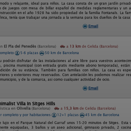
ómodo y relajante, ideal para niños. La casa consta de un gran jardín priva
n de juegos con mesa de billar español de medidas reglamentarias y un ase
strucción en el año 1928 ha sido propiedad de la familia Fontanals. La fami
 finca, tenía que trabajar una jornada a la semana para los dueños de la casa
Email
en
El Pla del Penedès
(Barcelona)
a
13 km
de Gelida (Barcelona)
completo
5-6 plazas
50 km de Barcelona
 podrán disfrutar de las instalaciones al aire libre para vuestros acontecimi
os, piscina municipal (con entrada gratis mediante abono temporada), están
dición de su estáncia. También para familias con niños. La casa es espe
eriores y exteriores muy reservados. Con antelación les podemos realizar res
municipio, y de la comarca, asi como cualquier actividad de ocio.
Email
malist Villa In Sitges Hills
ística en
Olivella
(Barcelona)
a
15,3 km
de Gelida (Barcelona)
er completo y por habitaciones
12+1 plazas
45 km de Barcelona
 lujo en el Parque Natural del Garraf unos 15-20 minutos de Sitges. Esta v
mente equipadas, 3 baños y un aseo adicional, gimnasio privado, 2 cocina