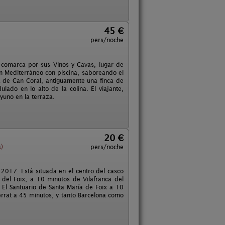
45 €
pers/noche
 comarca por sus Vinos y Cavas, lugar de
in Mediterráneo con piscina, saboreando el
a de Can Coral, antiguamente una finca de
lado en lo alto de la colina. El viajante,
yuno en la terraza.
20 €
)
pers/noche
017. Está situada en el centro del casco
 del Foix, a 10 minutos de Vilafranca del
 El Santuario de Santa María de Foix a 10
errat a 45 minutos, y tanto Barcelona como