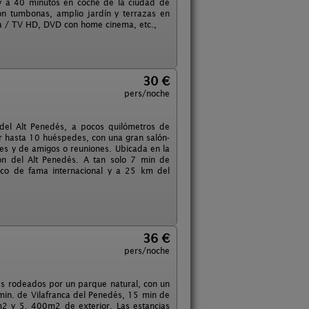
, y a 40 minutos en coche de la ciudad de
on tumbonas, amplio jardín y terrazas en
lta / TV HD, DVD con home cinema, etc.,
30 €
pers/noche
 del Alt Penedés, a pocos quilómetros de
jar hasta 10 huéspedes, con una gran salón-
res y de amigos o reuniones. Ubicada en la
ón del Alt Penedés. A tan solo 7 min de
stico de fama internacional y a 25 km del
36 €
pers/noche
és rodeados por un parque natural, con un
min. de Vilafranca del Penedés, 15 min de
m2 y 5. 400m2 de exterior. Las estancias