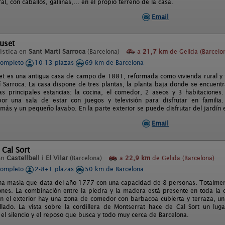
al, con caballos, gallinas,... en el propio terreno de la casa.
Email
uset
ística en
Sant Marti Sarroca
(Barcelona)
a
21,7 km
de Gelida (Barcelo
completo
10-13 plazas
69 km de Barcelona
et es una antigua casa de campo de 1881, reformada como vivienda rural y 
í Sarroca. La casa dispone de tres plantas, la planta baja donde se encuentr
as principales estancias: la cocina, el comedor, 2 aseos y 3 habitaciones.
or una sala de estar con juegos y televisión para disfrutar en famili
 más y un pequeño lavabo. En la parte exterior se puede disfrutar del jardín 
Email
 Cal Sort
en
Castellbell i El Vilar
(Barcelona)
a
22,9 km
de Gelida (Barcelona)
completo
2-8+1 plazas
50 km de Barcelona
una masía que data del año 1777 con una capacidad de 8 personas. Totalme
ones. La combinación entre la piedra y la madera está presente en toda la c
n el exterior hay una zona de comedor con barbacoa cubierta y terraza, 
llado. La vista sobre la cordillera de Montserrat hace de Cal Sort un lu
 el silencio y el reposo que busca y todo muy cerca de Barcelona.