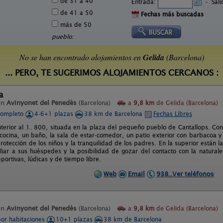
de 31 a 40
Entrada:
-
Sal
de 41 a 50
Fechas más buscadas
más de 50
pueblo:
No se han encontrado alojamientos en
Gelida
(Barcelona)
... PERO, TE SUGERIMOS ALOJAMIENTOS CERCANOS :
a
en
Avinyonet del Penedès
(Barcelona)
a
9,8 km
de Gelida (Barcelona)
completo
4-6+1 plazas
38 km de Barcelona
Fechas Libres
nterior al 1. 800, situada en la plaza del pequeño pueblo de Cantallops. Cons
 cocina, un baño, la sala de estar-comedor, un patio exterior con barbacoa y
rotección de los niños y la tranquilidad de los padres. En la superior están 
iliar a sus huéspedes y la posibilidad de gozar del contacto con la natural
eportivas, lúdicas y de tiempo libre.
Web
Email
938..Ver teléfonos
en
Avinyonet del Penedès
(Barcelona)
a
9,8 km
de Gelida (Barcelona)
por habitaciones
10+1 plazas
38 km de Barcelona