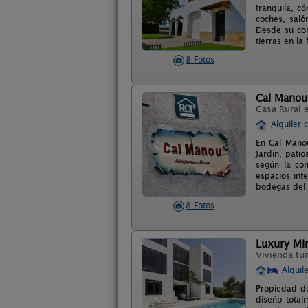
tranquila, c
coches, saló
Desde su con
tierras en la
8 Fotos
Cal Manou
Casa Rural 
Alquiler 
En Cal Manou
Jardín, pati
según la con
espacios int
bodegas del 
8 Fotos
Luxury Mini
Vivienda tur
Alquil
Propiedad de
diseño total