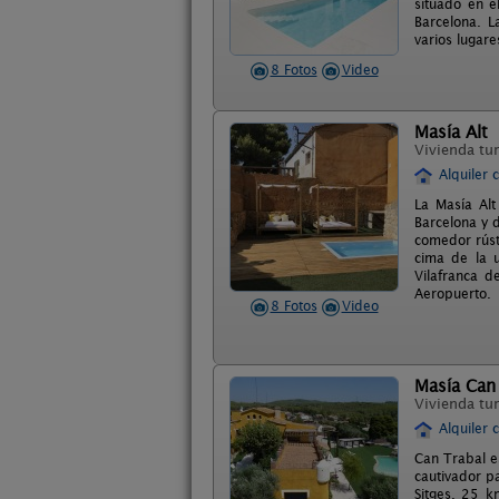
situado en e
Barcelona. L
varios lugare
8 Fotos
Video
Masía Alt
Vivienda tur
Alquiler 
La Masía Alt
Barcelona y d
comedor rúst
cima de la 
Vilafranca d
Aeropuerto.
8 Fotos
Video
Masía Can
Vivienda tur
Alquiler 
Can Trabal e
cautivador p
Sitges, 25 k