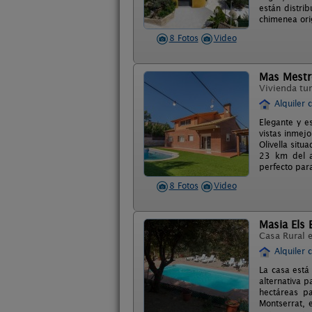
están distri
chimenea orig
8 Fotos
Video
Mas Mestr
Vivienda tur
Alquiler 
Elegante y e
vistas inmej
Olivella situ
23 km del a
perfecto para
8 Fotos
Video
Masia Els 
Casa Rural 
Alquiler 
La casa está
alternativa p
hectáreas p
Montserrat, 