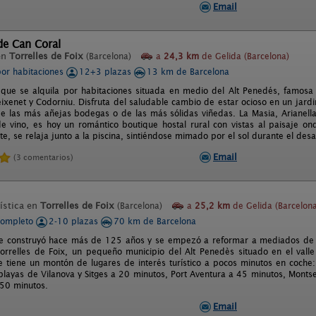
Email
 de Can Coral
en
Torrelles de Foix
(Barcelona)
a
24,3 km
de Gelida (Barcelona)
por habitaciones
12+3 plazas
13 km de Barcelona
 que se alquila por habitaciones situada en medio del Alt Penedés, famosa
eixenet y Codorniu. Disfruta del saludable cambio de estar ocioso en un jard
de las más añejas bodegas o de las más sólidas viñedas. La Masia, Arianell
e vino, es hoy un romántico boutique hostal rural con vistas al paisaje ondu
e, se relaja junto a la piscina, sintiéndose mimado por el sol durante el desa
Email
(3 comentarios)
ística en
Torrelles de Foix
(Barcelona)
a
25,2 km
de Gelida (Barcelona
completo
2-10 plazas
70 km de Barcelona
se construyó hace más de 125 años y se empezó a reformar a mediados de 2
orrelles de Foix, un pequeño municipio del Alt Penedès situado en el valle
 tiene un montón de lugares de interés turístico a pocos minutos en coche:
 playas de Vilanova y Sitges a 20 minutos, Port Aventura a 45 minutos, Monts
50 minutos.
Email