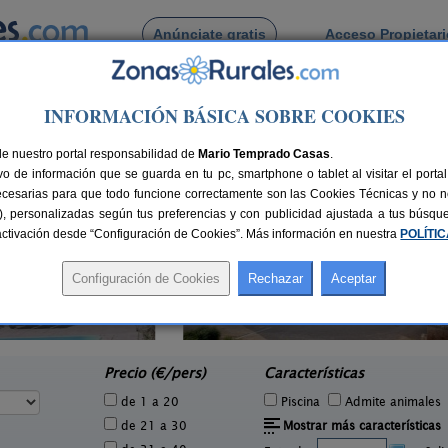
Anúnciate gratis
Acceso Propietar
Busca por pueblo
INFORMACIÓN BÁSICA SOBRE COOKIES
a
de Gelida
de nuestro portal responsabilidad de
Mario Temprado Casas
.
o de información que se guarda en tu pc, smartphone o tablet al visitar el port
ecesarias para que todo funcione correctamente son las Cookies Técnicas y no ne
rias), personalizadas según tus preferencias y con publicidad ajustada a tus búsq
sactivación desde “Configuración de Cookies”. Más información en nuestra
POLÍTI
Can Fontanelles
6 pers.
19-23+2 pers.
25 €
33 €
Castellfollit del Boix (Barcelona)
Avin
e
desde
Precio (€/pers)
Características
de 1 a 20
Piscina
Admite animales
de 21 a 30
Mostrar más características