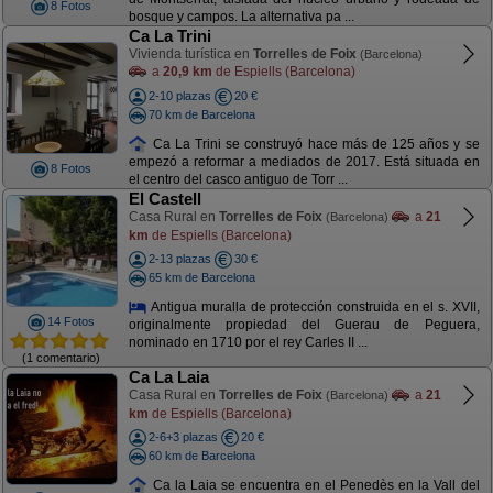
8 Fotos
bosque y campos. La alternativa pa ...
Ca La Trini
Vivienda turística en
Torrelles de Foix
(Barcelona)
a
20,9 km
de Espiells (Barcelona)
2-10 plazas
20 €
70 km de Barcelona
Ca La Trini se construyó hace más de 125 años y se
empezó a reformar a mediados de 2017. Está situada en
8 Fotos
el centro del casco antiguo de Torr ...
El Castell
Casa Rural en
Torrelles de Foix
a
21
(Barcelona)
km
de Espiells (Barcelona)
2-13 plazas
30 €
65 km de Barcelona
Antigua muralla de protección construida en el s. XVII,
14 Fotos
originalmente propiedad del Guerau de Peguera,
nominado en 1710 por el rey Carles II ...
(1 comentario)
Ca La Laia
Casa Rural en
Torrelles de Foix
a
21
(Barcelona)
km
de Espiells (Barcelona)
2-6+3 plazas
20 €
60 km de Barcelona
Ca la Laia se encuentra en el Penedès en la Vall del