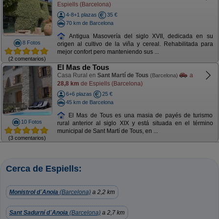
Espiells (Barcelona)
4-8+1 plazas
35 €
70 km de Barcelona
Antigua Masovería del siglo XVII, dedicada en su
8 Fotos
origen al cultivo de la viña y cereal. Rehabilitada para
mejor confort pero manteniendo sus ...
(2 comentarios)
El Mas de Tous
Casa Rural en
Sant Martí de Tous
a
(Barcelona)
28,8 km
de Espiells (Barcelona)
6+6 plazas
25 €
45 km de Barcelona
El Mas de Tous es una masia de payés de turismo
10 Fotos
rural anterior al siglo XIX y está situada en el término
municipal de Sant Martí de Tous, en ...
(3 comentarios)
Cerca de Espiells:
Monistrol d´Anoia
(Barcelona)
a 2,2 km
Sant Sadurní d´Anoia
(Barcelona)
a 2,7 km