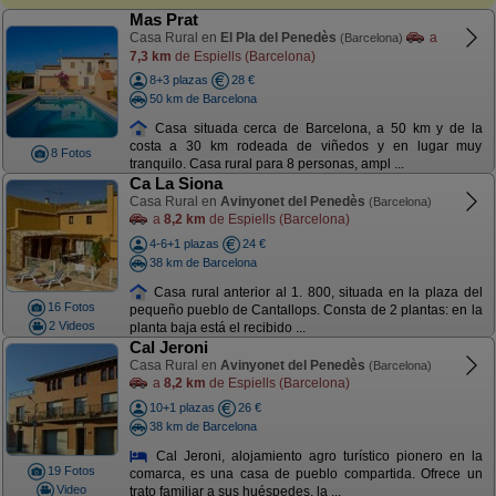
Mas Prat
Casa Rural en
El Pla del Penedès
a
(Barcelona)
7,3 km
de Espiells (Barcelona)
8+3 plazas
28 €
50 km de Barcelona
Casa situada cerca de Barcelona, a 50 km y de la
costa a 30 km rodeada de viñedos y en lugar muy
8 Fotos
tranquilo. Casa rural para 8 personas, ampl ...
Ca La Siona
Casa Rural en
Avinyonet del Penedès
(Barcelona)
a
8,2 km
de Espiells (Barcelona)
4-6+1 plazas
24 €
38 km de Barcelona
Casa rural anterior al 1. 800, situada en la plaza del
16 Fotos
pequeño pueblo de Cantallops. Consta de 2 plantas: en la
2 Videos
planta baja está el recibido ...
Cal Jeroni
Casa Rural en
Avinyonet del Penedès
(Barcelona)
a
8,2 km
de Espiells (Barcelona)
10+1 plazas
26 €
38 km de Barcelona
Cal Jeroni, alojamiento agro turístico pionero en la
19 Fotos
comarca, es una casa de pueblo compartida. Ofrece un
Video
trato familiar a sus huéspedes, la ...