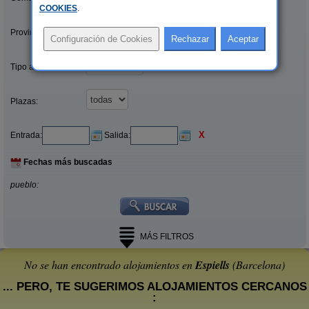
COOKIES
.
Provincias/Islas:
Tipo alquiler:
Plazas:
X
Entrada:
Salida:
Fechas más buscadas
pueblo:
MÁS FILTROS
No se han encontrado alojamientos en
Espiells
(Barcelona)
... PERO, TE SUGERIMOS ALOJAMIENTOS CERCANOS
: