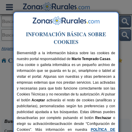
INFORMACIÓN BÁSICA SOBRE
COOKIES
Alojamientos
>
Cataluña
>
Barcelona
> Espiells
Bienvenid@ a la información básica sobre las cookies de
Casas Rurales cerca de Espiells
nuestro portal responsabilidad de
Mario Temprado Casas
.
Una cookie o galleta informática es un pequeño archivo de
información que se guarda en tu pc, smartphone o tablet al
visitar el portal. Algunas son nuestras y otras pertenecen a
empresas externas que nos prestan servicios. Las activadas
y necesarias para que todo funcione correctamente son las
Cookies Técnicas y no necesitan de tu autorización. Al pulsar
el botón
Aceptar
activarás el resto de cookies (analíticas y
Can Fontanelles
rs.
19-23+2 pers.
publicitarias), personalizadas según tus preferencias y con
 €
33 €
Castellfollit del Boix (Barcelona)
desde
publicidad ajustada a tus búsquedas. Estas últimas puedes
desactivarlas por completo pulsando el botón
Rechazar
o
Buscar
elegir su activación/desactivación desde “Configuración de
Cookies”. Más información en nuestra
POLÍTICA DE
Comunidades: