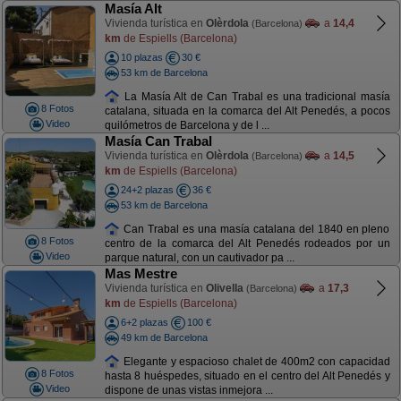
Masía Alt
Vivienda turística en
Olèrdola
a
14,4
(Barcelona)
km
de Espiells (Barcelona)
10 plazas
30 €
53 km de Barcelona
La Masía Alt de Can Trabal es una tradicional masía
8 Fotos
catalana, situada en la comarca del Alt Penedés, a pocos
Video
quilómetros de Barcelona y de l ...
Masía Can Trabal
Vivienda turística en
Olèrdola
a
14,5
(Barcelona)
km
de Espiells (Barcelona)
24+2 plazas
36 €
53 km de Barcelona
Can Trabal es una masía catalana del 1840 en pleno
8 Fotos
centro de la comarca del Alt Penedés rodeados por un
Video
parque natural, con un cautivador pa ...
Mas Mestre
Vivienda turística en
Olivella
a
17,3
(Barcelona)
km
de Espiells (Barcelona)
6+2 plazas
100 €
49 km de Barcelona
Elegante y espacioso chalet de 400m2 con capacidad
8 Fotos
hasta 8 huéspedes, situado en el centro del Alt Penedés y
Video
dispone de unas vistas inmejora ...