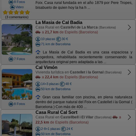
8 Fotos
Foix. Casa rural fundada en el año 1879 por Pere Tropes,
Video
bisabuelo de quien hoy la ha h ...
(3 comentarios)
La Masia de Cal Badia
Casa Rural en
Castellvi de La Marca
(Barcelona)
a
21,7 km
de Espiells (Barcelona)
10 plazas
30 €
71 km de Barcelona
La Masía de Cal Badia es una casa espaciosa y
acogedora, rehabilitada recientemente conservando la
7 Fotos
arquitectura original pero adaptada a las ...
Cal Vimón
Vivienda turística en
Castellet i la Gornal
(Barcelona)
a
22,4 km
de Espiells (Barcelona)
14+3 plazas
48 €
50 km de Barcelona
Gran casa familiar con piscina, en plena naturaleza
dentro del parque natural del Foix en Castellet i la Gornal (
8 Fotos
Barcelona ) Con más de 400 ...
Casa Rural Cal Sort
Casa Rural en
Castellbell i El Vilar
a
(Barcelona)
22,5 km
de Espiells (Barcelona)
2-8+1 plazas
24 €
50 km de Barcelona