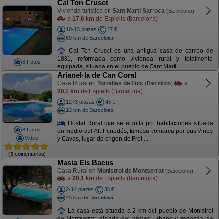
Cal Ton Cruset
Vivienda turística en
Sant Marti Sarroca
(Barcelona)
a
17,6 km
de Espiells (Barcelona)
10-13 plazas
27 €
69 km de Barcelona
Cal Ton Cruset es una antigua casa de campo de
1881, reformada como vivienda rural y totalmente
8 Fotos
equipada, situada en el pueblo de Sant Martí ...
Arianel·la de Can Coral
Casa Rural en
Torrelles de Foix
a
(Barcelona)
20,1 km
de Espiells (Barcelona)
12+3 plazas
45 €
13 km de Barcelona
Hostal Rural que se alquila por habitaciones situada
8 Fotos
en medio del Alt Penedés, famosa comarca por sus Vinos
Video
y Cavas, lugar de origen de Frei ...
(3 comentarios)
Masia Els Bacus
Casa Rural en
Monistrol de Montserrat
(Barcelona)
a
20,1 km
de Espiells (Barcelona)
2-14 plazas
35 €
45 km de Barcelona
La casa está situada a 2 km del pueblo de Monistrol
de Montserrat, aislada del núcleo urbano y rodeada de