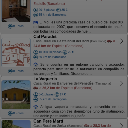
Espiells (Barcelona)
20+3 plazas
35 €
65 km de Barcelona
El Molí es una preciosa casa de pueblo del siglo XIX,
8 Fotos
restaurada en 2007, que conserva el encanto de antaño
con todas las comodidades de nue ...
Cal Paradet
Casa Rural en
Castellfollit del Boix
a
(Barcelona)
24,8 km
de Espiells (Barcelona)
10-30+10 plazas
25 €
60 km de Barcelona
Se encuentra en un entorno tranquilo y acogedor,
perfecto para disfrutar de la naturaleza en compañía de
8 Fotos
tus amigos y familiares. Dispone de ...
La Vaquería
Casa Rural en
Banyeres del Penedès
(Tarragona)
a
26,2 km
de Espiells (Barcelona)
5+1 plazas
17 €
35 km de Tarragona
Antigua vaquería restaurada y convertida en una
acogedora casa con tres dormitorios (uno de matrimonio,
8 Fotos
uno doble y otro individual), baño, ...
Can Pere Martí
Casa Rural en
Jorba
a
28,3 km
de
(Barcelona)