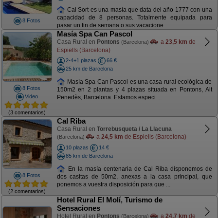
Cal Sort es una masía que data del año 1777 con una
capacidad de 8 personas. Totalmente equipada para
8 Fotos
pasar un fin de semana o sus vacacione ...
Masía Spa Can Pascol
Casa Rural en
Pontons
a
23,5 km
de
(Barcelona)
Espiells (Barcelona)
2-4+1 plazas
66 €
25 km de Barcelona
Masía Spa Can Pascol es una casa rural ecológica de
8 Fotos
150m2 en 2 plantas y 4 plazas situada en Pontons, Alt
Video
Penedès, Barcelona. Estamos especi ...
(3 comentarios)
Cal Riba
Casa Rural en
Torrebusqueta / La Llacuna
a
24,5 km
de Espiells (Barcelona)
(Barcelona)
10 plazas
14 €
85 km de Barcelona
En la masía centenaria de Cal Riba disponemos de
8 Fotos
dos casitas de 50m2, anexas a la casa principal, que
ponemos a vuestra disposición para que ...
(2 comentarios)
Hotel Rural El Molí, Turismo de
Sensaciones
Hotel Rural en
Pontons
a
24,7 km
de
(Barcelona)