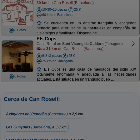
30 km
de Can Rosell (Barcelona)
10-30+10 plazas
25 €
60 km de Barcelona
Se encuentra en un entorno tranquilo y acogedor,
perfecto para disfrutar de la naturaleza en compañía de
8 Fotos
tus amigos y familiares. Dispone de ...
Els Cups
Casa Rural en
Sant Vicenç de Calders
(Tarragona)
a
31 km
de Can Rosell (Barcelona)
6-8+3 plazas
25 €
25 km de Tarragona
Els Cups es una casa de mediados del siglo XIX
totalmente reformada y adecuada a las necesidades
8 Fotos
actuales. Está situada en un tranquilo pueb ...
Cerca de Can Rosell:
Avinyonet del Penedès
(Barcelona)
a 2,9 km
Les Gunyoles
(Barcelona)
a 3,8 km