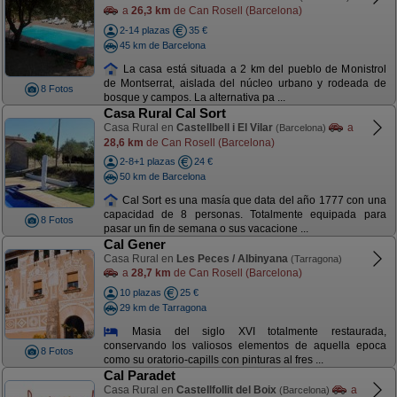
a
26,3 km
de Can Rosell (Barcelona)
2-14 plazas
35 €
45 km de Barcelona
La casa está situada a 2 km del pueblo de Monistrol
de Montserrat, aislada del núcleo urbano y rodeada de
8 Fotos
bosque y campos. La alternativa pa ...
Casa Rural Cal Sort
Casa Rural en
Castellbell i El Vilar
a
(Barcelona)
28,6 km
de Can Rosell (Barcelona)
2-8+1 plazas
24 €
50 km de Barcelona
Cal Sort es una masía que data del año 1777 con una
capacidad de 8 personas. Totalmente equipada para
8 Fotos
pasar un fin de semana o sus vacacione ...
Cal Gener
Casa Rural en
Les Peces / Albinyana
(Tarragona)
a
28,7 km
de Can Rosell (Barcelona)
10 plazas
25 €
29 km de Tarragona
Masia del siglo XVI totalmente restaurada,
conservando los valiosos elementos de aquella epoca
8 Fotos
como su oratorio-capills con pinturas al fres ...
Cal Paradet
Casa Rural en
Castellfollit del Boix
a
(Barcelona)