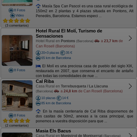
Masía Spa Can Pascol es una casa rural ecológica de
8 Fotos
150m2 en 2 plantas y 4 plazas situada en Pontons, Alt
Video
Penedès, Barcelona. Estamos especi ...
(3 comentarios)
Hotel Rural El Molí, Turismo de
Sensaciones
Hotel Rural en
Pontons
a
23,7 km
de
(Barcelona)
Can Rosell (Barcelona)
20+3 plazas
35 €
65 km de Barcelona
El Molí es una preciosa casa de pueblo del siglo XIX,
8 Fotos
restaurada en 2007, que conserva el encanto de antaño
con todas las comodidades de nue ...
Cal Riba
Casa Rural en
Torrebusqueta / La Llacuna
a
24,8 km
de Can Rosell (Barcelona)
(Barcelona)
10 plazas
14 €
85 km de Barcelona
En la masía centenaria de Cal Riba disponemos de
8 Fotos
dos casitas de 50m2, anexas a la casa principal, que
ponemos a vuestra disposición para que ...
(2 comentarios)
Masia Els Bacus
Casa Rural en
Monistrol de Montserrat
(Barcelona)