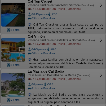
Cal Ton Cruset
Vivienda turística en
Sant Marti Sarroca
(Barcelona)
a
15,4 km
de Can Rosell (Barcelona)
10-13 plazas
27 €
69 km de Barcelona
Cal Ton Cruset es una antigua casa de campo de
1881, reformada como vivienda rural y totalmente
8 Fotos
equipada, situada en el pueblo de Sant Martí ...
Cal Vimón
Vivienda turística en
Castellet i la Gornal
(Barcelona)
a
17,2 km
de Can Rosell (Barcelona)
14+3 plazas
48 €
50 km de Barcelona
Gran casa familiar con piscina, en plena naturaleza
dentro del parque natural del Foix en Castellet i la Gornal (
8 Fotos
Barcelona ) Con más de 400 ...
La Masia de Cal Badia
Casa Rural en
Castellvi de La Marca
(Barcelona)
a
17,9 km
de Can Rosell (Barcelona)
10 plazas
30 €
71 km de Barcelona
La Masía de Cal Badia es una casa espaciosa y
acogedora, rehabilitada recientemente conservando la
7 Fotos
arquitectura original pero adaptada a las ...