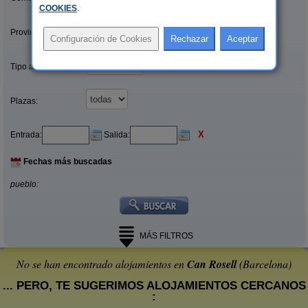
COOKIES
.
Provincias/Islas:
Tipo alquiler:
Plazas:
X
Entrada:
Salida:
Fechas más buscadas
pueblo:
MÁS FILTROS
No se han encontrado alojamientos en
Can Rosell
(Barcelona)
... PERO, TE SUGERIMOS ALOJAMIENTOS CERCANOS
: