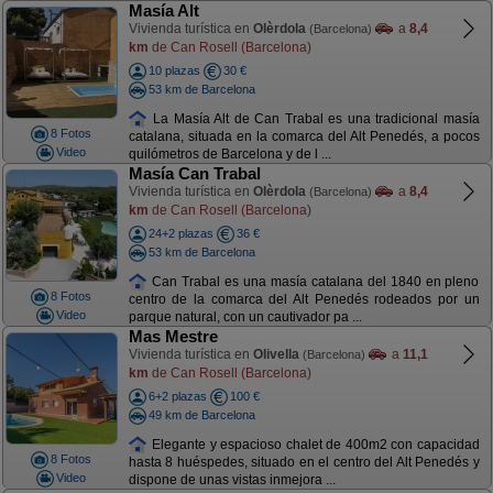
Masía Alt
Vivienda turística en
Olèrdola
a
8,4
(Barcelona)
km
de Can Rosell (Barcelona)
10 plazas
30 €
53 km de Barcelona
La Masía Alt de Can Trabal es una tradicional masía
8 Fotos
catalana, situada en la comarca del Alt Penedés, a pocos
Video
quilómetros de Barcelona y de l ...
Masía Can Trabal
Vivienda turística en
Olèrdola
a
8,4
(Barcelona)
km
de Can Rosell (Barcelona)
24+2 plazas
36 €
53 km de Barcelona
Can Trabal es una masía catalana del 1840 en pleno
8 Fotos
centro de la comarca del Alt Penedés rodeados por un
Video
parque natural, con un cautivador pa ...
Mas Mestre
Vivienda turística en
Olivella
a
11,1
(Barcelona)
km
de Can Rosell (Barcelona)
6+2 plazas
100 €
49 km de Barcelona
Elegante y espacioso chalet de 400m2 con capacidad
8 Fotos
hasta 8 huéspedes, situado en el centro del Alt Penedés y
Video
dispone de unas vistas inmejora ...