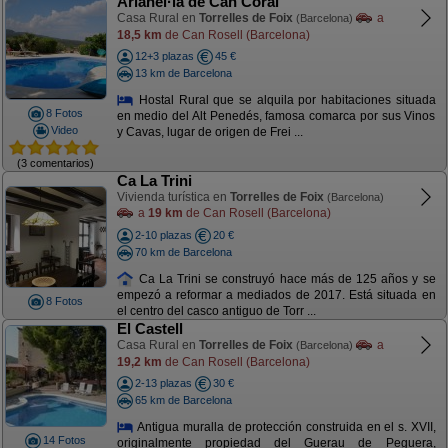
Arianel·la de Can Coral
Casa Rural en
Torrelles de Foix
a
(Barcelona)
18,5 km
de Can Rosell (Barcelona)
12+3 plazas
45 €
13 km de Barcelona
Hostal Rural que se alquila por habitaciones situada
8 Fotos
en medio del Alt Penedés, famosa comarca por sus Vinos
Video
y Cavas, lugar de origen de Frei ...
(3 comentarios)
Ca La Trini
Vivienda turística en
Torrelles de Foix
(Barcelona)
a
19 km
de Can Rosell (Barcelona)
2-10 plazas
20 €
70 km de Barcelona
Ca La Trini se construyó hace más de 125 años y se
empezó a reformar a mediados de 2017. Está situada en
8 Fotos
el centro del casco antiguo de Torr ...
El Castell
Casa Rural en
Torrelles de Foix
a
(Barcelona)
19,2 km
de Can Rosell (Barcelona)
2-13 plazas
30 €
65 km de Barcelona
Antigua muralla de protección construida en el s. XVII,
14 Fotos
originalmente propiedad del Guerau de Peguera,