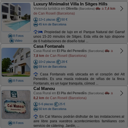
Luxury Minimalist Villa In Sitges Hills
Vivienda turística en
Olivella
a
7,4 km
(Barcelona)
de Can Rosell (Barcelona)
12+1 plazas
50 €
45 km de Barcelona
Propiedad de lujo en el Parque Natural del Garraf
8 Fotos
unos 15-20 minutos de Sitges. Esta villa de lujo dispone
Video
de 6 habitaciones de diseño total ...
Casa Fontanals
Casa Rural en
El Pla del Penedès
a
(Barcelona)
7,8 km
de Can Rosell (Barcelona)
10+2 plazas
28 €
59 km de Barcelona
Casa Fontanals está ubicada en el corazón del Alt
Penedès. Es una masía rodeada de viñas de la finca
8 Fotos
Fontanals, es un lugar tranquila, cómod ...
Cal Manou
Casa Rural en
El Pla del Penedès
a
(Barcelona)
8,2 km
de Can Rosell (Barcelona)
5-6 plazas
25 €
50 km de Barcelona
En Cal Manou podrán disfrutar de las instalaciones al
aire libre para vuestros acontecimientos familiares con
8 Fotos
servicio de cátering. Jardín, ...