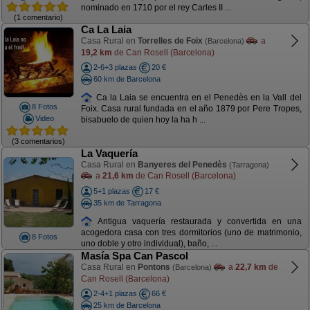
nominado en 1710 por el rey Carles II ...
(1 comentario)
Ca La Laia
Casa Rural en
Torrelles de Foix
a
(Barcelona)
19,2 km
de Can Rosell (Barcelona)
2-6+3 plazas
20 €
60 km de Barcelona
Ca la Laia se encuentra en el Penedès en la Vall del
8 Fotos
Foix. Casa rural fundada en el año 1879 por Pere Tropes,
Video
bisabuelo de quien hoy la ha h ...
(3 comentarios)
La Vaquería
Casa Rural en
Banyeres del Penedès
(Tarragona)
a
21,6 km
de Can Rosell (Barcelona)
5+1 plazas
17 €
35 km de Tarragona
Antigua vaquería restaurada y convertida en una
acogedora casa con tres dormitorios (uno de matrimonio,
8 Fotos
uno doble y otro individual), baño, ...
Masía Spa Can Pascol
Casa Rural en
Pontons
a
22,7 km
de
(Barcelona)
Can Rosell (Barcelona)
2-4+1 plazas
66 €
25 km de Barcelona