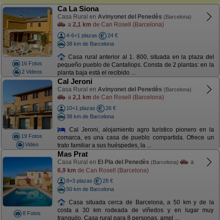
Ca La Siona
Casa Rural en
Avinyonet del Penedès
(Barcelona)
a
2,1 km
de Can Rosell (Barcelona)
4-6+1 plazas
24 €
38 km de Barcelona
Casa rural anterior al 1. 800, situada en la plaza del
16 Fotos
pequeño pueblo de Cantallops. Consta de 2 plantas: en la
2 Videos
planta baja está el recibido ...
Cal Jeroni
Casa Rural en
Avinyonet del Penedès
(Barcelona)
a
2,1 km
de Can Rosell (Barcelona)
10+1 plazas
26 €
38 km de Barcelona
Cal Jeroni, alojamiento agro turístico pionero en la
19 Fotos
comarca, es una casa de pueblo compartida. Ofrece un
Video
trato familiar a sus huéspedes, la ...
Mas Prat
Casa Rural en
El Pla del Penedès
a
(Barcelona)
6,9 km
de Can Rosell (Barcelona)
8+3 plazas
28 €
50 km de Barcelona
Casa situada cerca de Barcelona, a 50 km y de la
costa a 30 km rodeada de viñedos y en lugar muy
8 Fotos
tranquilo. Casa rural para 8 personas, ampl ...