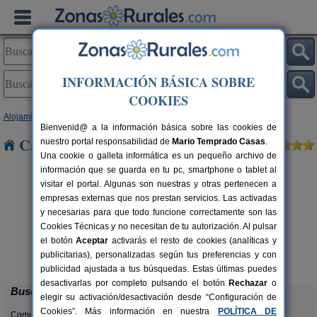
INFORMACIÓN BÁSICA SOBRE
COOKIES
Alojamientos
>
Cataluña
>
Barcelona
> Can Rosell
Bienvenid@ a la información básica sobre las cookies de
Casas Rurales cerca de Can Rosell
nuestro portal responsabilidad de
Mario Temprado Casas
.
Una cookie o galleta informática es un pequeño archivo de
información que se guarda en tu pc, smartphone o tablet al
visitar el portal. Algunas son nuestras y otras pertenecen a
empresas externas que nos prestan servicios. Las activadas
y necesarias para que todo funcione correctamente son las
Cookies Técnicas y no necesitan de tu autorización. Al pulsar
el botón
Aceptar
activarás el resto de cookies (analíticas y
Cal Ponç de Belians
rs.
10-19+5 pers.
publicitarias), personalizadas según tus preferencias y con
 €
33 €
Vallcebre (Barcelona)
desde
publicidad ajustada a tus búsquedas. Estas últimas puedes
desactivarlas por completo pulsando el botón
Rechazar
o
Buscar
elegir su activación/desactivación desde “Configuración de
Cookies”. Más información en nuestra
POLÍTICA DE
Comunidades: