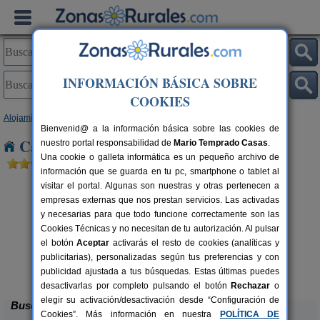
INFORMACIÓN BÁSICA SOBRE
COOKIES
Alojamientos
>
Cataluña
>
Barcelona
> La Granada
Bienvenid@ a la información básica sobre las cookies de
Casas Rurales cerca de La Granada
nuestro portal responsabilidad de
Mario Temprado Casas
.
Una cookie o galleta informática es un pequeño archivo de
información que se guarda en tu pc, smartphone o tablet al
visitar el portal. Algunas son nuestras y otras pertenecen a
empresas externas que nos prestan servicios. Las activadas
y necesarias para que todo funcione correctamente son las
Cookies Técnicas y no necesitan de tu autorización. Al pulsar
el botón
Aceptar
activarás el resto de cookies (analíticas y
publicitarias), personalizadas según tus preferencias y con
El Mas de Tous
rs.
6+6 pers.
 €
25 €
publicidad ajustada a tus búsquedas. Estas últimas puedes
Sant Martí de Tous (Barcelona)
desde
desactivarlas por completo pulsando el botón
Rechazar
o
elegir su activación/desactivación desde “Configuración de
Buscar
Cookies”. Más información en nuestra
POLÍTICA DE