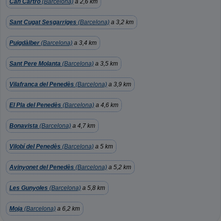
Can Cartró
(Barcelona)
a 2,6 km
Sant Cugat Sesgarriges
(Barcelona)
a 3,2 km
Puigdàlber
(Barcelona)
a 3,4 km
Sant Pere Molanta
(Barcelona)
a 3,5 km
Vilafranca del Penedès
(Barcelona)
a 3,9 km
El Pla del Penedès
(Barcelona)
a 4,6 km
Bonavista
(Barcelona)
a 4,7 km
Vilobí del Penedès
(Barcelona)
a 5 km
Avinyonet del Penedès
(Barcelona)
a 5,2 km
Les Gunyoles
(Barcelona)
a 5,8 km
Moja
(Barcelona)
a 6,2 km