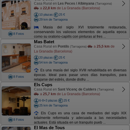
Casa Rural en
Les Peces / Albinyana
(Tarragona)
a
22,8 km
de La Granada (Barcelona)
10 plazas
25 €
29 km de Tarragona
Masia del siglo XVI totalmente restaurada,
conservando los valiosos elementos de aquella epoca
8 Fotos
como su oratorio-capills con pinturas al fres ...
Mas Batet
Casa Rural en
Pontils
a
25,5 km
de
(Tarragona)
La Granada (Barcelona)
20 plazas
25 €
54 km de Tarragona
Es una masía del siglo XVIII rehabilitada en diversas
épocas. Ideal para pasar unos días tranquilos, para
8 Fotos
relajarse del estrés, donde disfru ...
Els Cups
Casa Rural en
Sant Vicenç de Calders
(Tarragona)
a
25,7 km
de La Granada (Barcelona)
6-8+3 plazas
25 €
25 km de Tarragona
Els Cups es una casa de mediados del siglo XIX
totalmente reformada y adecuada a las necesidades
8 Fotos
actuales. Está situada en un tranquilo pueb ...
El Mas de Tous