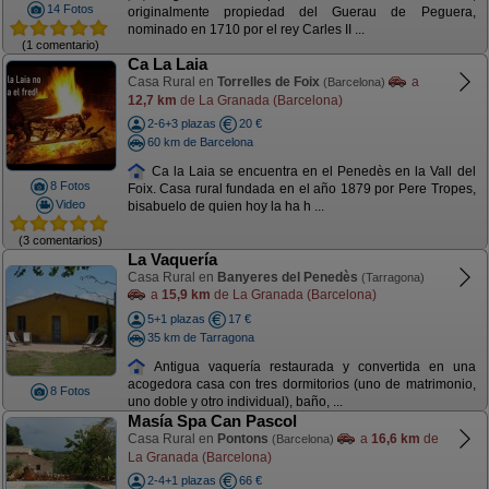
14 Fotos
originalmente propiedad del Guerau de Peguera,
nominado en 1710 por el rey Carles II ...
(1 comentario)
Ca La Laia
Casa Rural en
Torrelles de Foix
a
(Barcelona)
12,7 km
de La Granada (Barcelona)
2-6+3 plazas
20 €
60 km de Barcelona
Ca la Laia se encuentra en el Penedès en la Vall del
8 Fotos
Foix. Casa rural fundada en el año 1879 por Pere Tropes,
Video
bisabuelo de quien hoy la ha h ...
(3 comentarios)
La Vaquería
Casa Rural en
Banyeres del Penedès
(Tarragona)
a
15,9 km
de La Granada (Barcelona)
5+1 plazas
17 €
35 km de Tarragona
Antigua vaquería restaurada y convertida en una
acogedora casa con tres dormitorios (uno de matrimonio,
8 Fotos
uno doble y otro individual), baño, ...
Masía Spa Can Pascol
Casa Rural en
Pontons
a
16,6 km
de
(Barcelona)
La Granada (Barcelona)
2-4+1 plazas
66 €