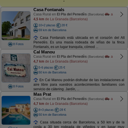
Casa Fontanals
Casa Rural en
El Pla del Penedès
a
(Barcelona)
4,5 km
de La Granada (Barcelona)
10+2 plazas
28 €
59 km de Barcelona
Casa Fontanals está ubicada en el corazón del Alt
Penedès. Es una masía rodeada de viñas de la finca
8 Fotos
Fontanals, es un lugar tranquila, cómod ...
Cal Manou
Casa Rural en
El Pla del Penedès
a
(Barcelona)
4,7 km
de La Granada (Barcelona)
5-6 plazas
25 €
50 km de Barcelona
En Cal Manou podrán disfrutar de las instalaciones al
aire libre para vuestros acontecimientos familiares con
8 Fotos
servicio de cátering. Jardín, ...
Mas Prat
Casa Rural en
El Pla del Penedès
a
(Barcelona)
4,7 km
de La Granada (Barcelona)
8+3 plazas
28 €
50 km de Barcelona
Casa situada cerca de Barcelona, a 50 km y de la
costa a 30 km rodeada de viñedos y en lugar muy