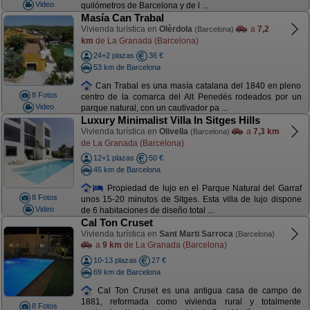
Video
quilómetros de Barcelona y de l ...
Masía Can Trabal
Vivienda turística en
Olèrdola
a
7,2
(Barcelona)
km
de La Granada (Barcelona)
24+2 plazas
36 €
53 km de Barcelona
Can Trabal es una masía catalana del 1840 en pleno
8 Fotos
centro de la comarca del Alt Penedés rodeados por un
Video
parque natural, con un cautivador pa ...
Luxury Minimalist Villa In Sitges Hills
Vivienda turística en
Olivella
a
7,3 km
(Barcelona)
de La Granada (Barcelona)
12+1 plazas
50 €
45 km de Barcelona
Propiedad de lujo en el Parque Natural del Garraf
8 Fotos
unos 15-20 minutos de Sitges. Esta villa de lujo dispone
Video
de 6 habitaciones de diseño total ...
Cal Ton Cruset
Vivienda turística en
Sant Marti Sarroca
(Barcelona)
a
9 km
de La Granada (Barcelona)
10-13 plazas
27 €
69 km de Barcelona
Cal Ton Cruset es una antigua casa de campo de
1881, reformada como vivienda rural y totalmente
8 Fotos