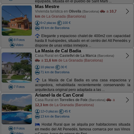
equipada, situada en el pueblo de Sant Martí ...
Mas Mestre
Vivienda turística en
Olivella
a
10,7
(Barcelona)
km
de La Granada (Barcelona)
6+2 plazas
100 €
49 km de Barcelona
Elegante y espacioso chalet de 400m2 con capacidad
8 Fotos
hasta 8 huéspedes, situado en el centro del Alt Penedés y
Video
dispone de unas vistas inmejora ...
La Masia de Cal Badia
Casa Rural en
Castellvi de La Marca
(Barcelona)
a
11,6 km
de La Granada (Barcelona)
10 plazas
30 €
71 km de Barcelona
La Masía de Cal Badia es una casa espaciosa y
acogedora, rehabilitada recientemente conservando la
7 Fotos
arquitectura original pero adaptada a las ...
Arianel·la de Can Coral
Casa Rural en
Torrelles de Foix
a
(Barcelona)
12,3 km
de La Granada (Barcelona)
12+3 plazas
45 €
13 km de Barcelona
Hostal Rural que se alquila por habitaciones situada
8 Fotos
en medio del Alt Penedés, famosa comarca por sus Vinos
Video