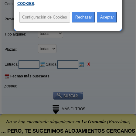
COOKIES
.
Comunidades:
Provincias/Islas:
Tipo alquiler:
Plazas:
X
Entrada:
Salida:
Fechas más buscadas
pueblo:
MÁS FILTROS
No se han encontrado alojamientos en
La Granada
(Barcelona)
... PERO, TE SUGERIMOS ALOJAMIENTOS CERCANOS
: