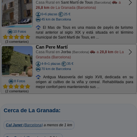
Casa Rural en
Sant Martí de Tous
a
(Barcelona)
26,8 km
de La Granada (Barcelona)
6+6 plazas
25 €
45 km de Barcelona
El Mas de Tous es una masia de payés de turismo
10 Fotos
rural anterior al siglo XIX y está situada en el término
municipal de Sant Martí de Tous, en ...
(3 comentarios)
Can Pere Martí
Casa Rural en
Jorba
a
28,8 km
de La
(Barcelona)
Granada (Barcelona)
4-8+1 plazas
35 €
70 km de Barcelona
Antigua Masovería del siglo XVII, dedicada en su
8 Fotos
origen al cultivo de la viña y cereal. Rehabilitada para
mejor confort pero manteniendo sus ...
(2 comentarios)
Cerca de La Granada:
Cal Janet
(Barcelona)
a menos de 1 km