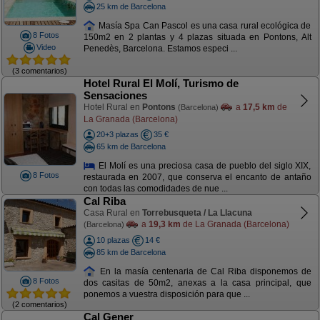
25 km de Barcelona
Masía Spa Can Pascol es una casa rural ecológica de
8 Fotos
150m2 en 2 plantas y 4 plazas situada en Pontons, Alt
Video
Penedès, Barcelona. Estamos especi ...
(3 comentarios)
Hotel Rural El Molí, Turismo de
Sensaciones
Hotel Rural en
Pontons
a
17,5 km
de
(Barcelona)
La Granada (Barcelona)
20+3 plazas
35 €
65 km de Barcelona
El Molí es una preciosa casa de pueblo del siglo XIX,
8 Fotos
restaurada en 2007, que conserva el encanto de antaño
con todas las comodidades de nue ...
Cal Riba
Casa Rural en
Torrebusqueta / La Llacuna
a
19,3 km
de La Granada (Barcelona)
(Barcelona)
10 plazas
14 €
85 km de Barcelona
En la masía centenaria de Cal Riba disponemos de
8 Fotos
dos casitas de 50m2, anexas a la casa principal, que
ponemos a vuestra disposición para que ...
(2 comentarios)
Cal Gener