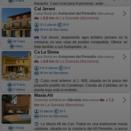
8 Fotos
tranquilo. Casa rural para 8 personas, ampl ...
Cal Jeroni
Casa Rural en
Avinyonet del Penedès
(Barcelona)
a
6,8 km
de La Granada (Barcelona)
10+1 plazas
26 €
38 km de Barcelona
Cal Jeroni, alojamiento agro turístico pionero en la
19 Fotos
comarca, es una casa de pueblo compartida. Ofrece un
Video
trato familiar a sus huéspedes, la ...
Ca La Siona
Casa Rural en
Avinyonet del Penedès
(Barcelona)
a
6,8 km
de La Granada (Barcelona)
4-6+1 plazas
24 €
38 km de Barcelona
Casa rural anterior al 1. 800, situada en la plaza del
16 Fotos
pequeño pueblo de Cantallops. Consta de 2 plantas: en la
2 Videos
planta baja está el recibido ...
Masía Alt
Vivienda turística en
Olèrdola
a
7,2
(Barcelona)
km
de La Granada (Barcelona)
10 plazas
30 €
53 km de Barcelona
La Masía Alt de Can Trabal es una tradicional masía
8 Fotos
catalana, situada en la comarca del Alt Penedés, a pocos