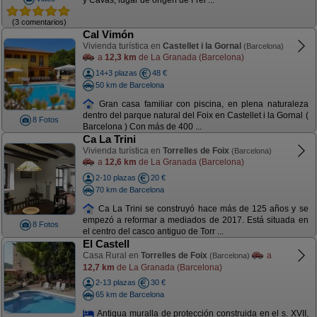
y Cavas, lugar de origen de Frei ...
(3 comentarios)
Cal Vimón
Vivienda turística en
Castellet i la Gornal
(Barcelona)
a
12,3 km
de La Granada (Barcelona)
14+3 plazas
48 €
50 km de Barcelona
Gran casa familiar con piscina, en plena naturaleza
dentro del parque natural del Foix en Castellet i la Gornal (
8 Fotos
Barcelona ) Con más de 400 ...
Ca La Trini
Vivienda turística en
Torrelles de Foix
(Barcelona)
a
12,6 km
de La Granada (Barcelona)
2-10 plazas
20 €
70 km de Barcelona
Ca La Trini se construyó hace más de 125 años y se
empezó a reformar a mediados de 2017. Está situada en
8 Fotos
el centro del casco antiguo de Torr ...
El Castell
Casa Rural en
Torrelles de Foix
a
(Barcelona)
12,7 km
de La Granada (Barcelona)
2-13 plazas
30 €
65 km de Barcelona
Antigua muralla de protección construida en el s. XVII,