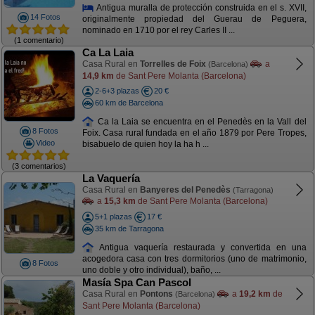
Antigua muralla de protección construida en el s. XVII,
14 Fotos
originalmente propiedad del Guerau de Peguera,
nominado en 1710 por el rey Carles II ...
(1 comentario)
Ca La Laia
Casa Rural en
Torrelles de Foix
a
(Barcelona)
14,9 km
de Sant Pere Molanta (Barcelona)
2-6+3 plazas
20 €
60 km de Barcelona
Ca la Laia se encuentra en el Penedès en la Vall del
8 Fotos
Foix. Casa rural fundada en el año 1879 por Pere Tropes,
Video
bisabuelo de quien hoy la ha h ...
(3 comentarios)
La Vaquería
Casa Rural en
Banyeres del Penedès
(Tarragona)
a
15,3 km
de Sant Pere Molanta (Barcelona)
5+1 plazas
17 €
35 km de Tarragona
Antigua vaquería restaurada y convertida en una
acogedora casa con tres dormitorios (uno de matrimonio,
8 Fotos
uno doble y otro individual), baño, ...
Masía Spa Can Pascol
Casa Rural en
Pontons
a
19,2 km
de
(Barcelona)
Sant Pere Molanta (Barcelona)