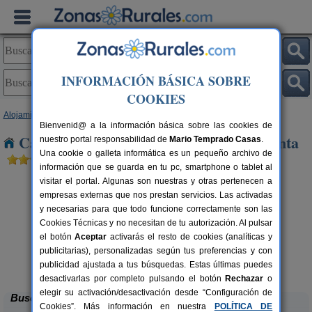
INFORMACIÓN BÁSICA SOBRE
COOKIES
Alojamientos
>
Cataluña
>
Barcelona
> Sant Pere Molanta
Bienvenid@ a la información básica sobre las cookies de
Casas Rurales cerca de Sant Pere Molanta
nuestro portal responsabilidad de
Mario Temprado Casas
.
Una cookie o galleta informática es un pequeño archivo de
información que se guarda en tu pc, smartphone o tablet al
visitar el portal. Algunas son nuestras y otras pertenecen a
empresas externas que nos prestan servicios. Las activadas
y necesarias para que todo funcione correctamente son las
Cookies Técnicas y no necesitan de tu autorización. Al pulsar
el botón
Aceptar
activarás el resto de cookies (analíticas y
publicitarias), personalizadas según tus preferencias y con
Can Fontanelles
rs.
19-23+2 pers.
 €
33 €
publicidad ajustada a tus búsquedas. Estas últimas puedes
Castellfollit del Boix (Barcelona)
desde
desactivarlas por completo pulsando el botón
Rechazar
o
elegir su activación/desactivación desde “Configuración de
Buscar
Cookies”. Más información en nuestra
POLÍTICA DE