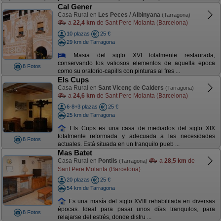
Cal Gener
Casa Rural en
Les Peces / Albinyana
(Tarragona)
a
22,4 km
de Sant Pere Molanta (Barcelona)
10 plazas
25 €
29 km de Tarragona
Masia del siglo XVI totalmente restaurada,
conservando los valiosos elementos de aquella epoca
8 Fotos
como su oratorio-capills con pinturas al fres ...
Els Cups
Casa Rural en
Sant Vicenç de Calders
(Tarragona)
a
24,6 km
de Sant Pere Molanta (Barcelona)
6-8+3 plazas
25 €
25 km de Tarragona
Els Cups es una casa de mediados del siglo XIX
totalmente reformada y adecuada a las necesidades
8 Fotos
actuales. Está situada en un tranquilo pueb ...
Mas Batet
Casa Rural en
Pontils
a
28,5 km
de
(Tarragona)
Sant Pere Molanta (Barcelona)
20 plazas
25 €
54 km de Tarragona
Es una masía del siglo XVIII rehabilitada en diversas
épocas. Ideal para pasar unos días tranquilos, para
8 Fotos
relajarse del estrés, donde disfru ...