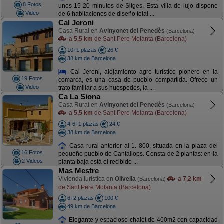
8 Fotos
unos 15-20 minutos de Sitges. Esta villa de lujo dispone
Video
de 6 habitaciones de diseño total ...
Cal Jeroni
Casa Rural en
Avinyonet del Penedès
(Barcelona)
a
5,5 km
de Sant Pere Molanta (Barcelona)
10+1 plazas
26 €
38 km de Barcelona
Cal Jeroni, alojamiento agro turístico pionero en la
19 Fotos
comarca, es una casa de pueblo compartida. Ofrece un
Video
trato familiar a sus huéspedes, la ...
Ca La Siona
Casa Rural en
Avinyonet del Penedès
(Barcelona)
a
5,5 km
de Sant Pere Molanta (Barcelona)
4-6+1 plazas
24 €
38 km de Barcelona
Casa rural anterior al 1. 800, situada en la plaza del
16 Fotos
pequeño pueblo de Cantallops. Consta de 2 plantas: en la
2 Videos
planta baja está el recibido ...
Mas Mestre
Vivienda turística en
Olivella
a
7,2 km
(Barcelona)
de Sant Pere Molanta (Barcelona)
6+2 plazas
100 €
49 km de Barcelona
Elegante y espacioso chalet de 400m2 con capacidad