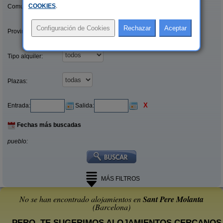
COOKIES
.
Comunidades:
Provincias/Islas:
Tipo alquiler:
Plazas:
X
Entrada:
Salida:
Fechas más buscadas
pueblo:
MÁS FILTROS
No se han encontrado alojamientos en
Sant Pere Molanta
(Barcelona)
... PERO, TE SUGERIMOS ALOJAMIENTOS CERCANOS