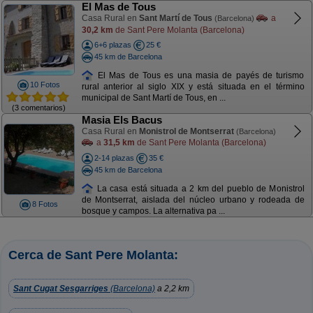
El Mas de Tous
Casa Rural en
Sant Martí de Tous
a
(Barcelona)
30,2 km
de Sant Pere Molanta (Barcelona)
6+6 plazas
25 €
45 km de Barcelona
El Mas de Tous es una masia de payés de turismo
10 Fotos
rural anterior al siglo XIX y está situada en el término
municipal de Sant Martí de Tous, en ...
(3 comentarios)
Masia Els Bacus
Casa Rural en
Monistrol de Montserrat
(Barcelona)
a
31,5 km
de Sant Pere Molanta (Barcelona)
2-14 plazas
35 €
45 km de Barcelona
La casa está situada a 2 km del pueblo de Monistrol
de Montserrat, aislada del núcleo urbano y rodeada de
8 Fotos
bosque y campos. La alternativa pa ...
Cerca de Sant Pere Molanta:
Sant Cugat Sesgarriges
(Barcelona)
a 2,2 km