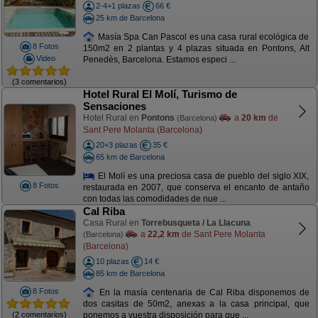
2-4+1 plazas
66 €
25 km de Barcelona
Masía Spa Can Pascol es una casa rural ecológica de
8 Fotos
150m2 en 2 plantas y 4 plazas situada en Pontons, Alt
Video
Penedès, Barcelona. Estamos especi ...
(3 comentarios)
Hotel Rural El Molí, Turismo de
Sensaciones
Hotel Rural en
Pontons
a
20 km
de
(Barcelona)
Sant Pere Molanta (Barcelona)
20+3 plazas
35 €
65 km de Barcelona
El Molí es una preciosa casa de pueblo del siglo XIX,
8 Fotos
restaurada en 2007, que conserva el encanto de antaño
con todas las comodidades de nue ...
Cal Riba
Casa Rural en
Torrebusqueta / La Llacuna
a
22,2 km
de Sant Pere Molanta
(Barcelona)
(Barcelona)
10 plazas
14 €
85 km de Barcelona
8 Fotos
En la masía centenaria de Cal Riba disponemos de
dos casitas de 50m2, anexas a la casa principal, que
(2 comentarios)
ponemos a vuestra disposición para que ...