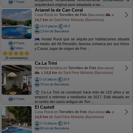
acogedora, rehabilitada recientemente conservando la
7 Fotos
arquitectura original pero adaptada a las ...
Arianel·la de Can Coral
Casa Rural en
Torrelles de Foix
a
(Barcelona)
14,7 km
de Sant Pere Molanta (Barcelona)
12+3 plazas
45 €
13 km de Barcelona
Hostal Rural que se alquila por habitaciones situada
8 Fotos
en medio del Alt Penedés, famosa comarca por sus Vinos
Video
y Cavas, lugar de origen de Frei ...
(3 comentarios)
Ca La Trini
Vivienda turística en
Torrelles de Foix
(Barcelona)
a
14,8 km
de Sant Pere Molanta (Barcelona)
2-10 plazas
20 €
70 km de Barcelona
Ca La Trini se construyó hace más de 125 años y se
empezó a reformar a mediados de 2017. Está situada en
8 Fotos
el centro del casco antiguo de Torr ...
El Castell
Casa Rural en
Torrelles de Foix
a
(Barcelona)
14,9 km
de Sant Pere Molanta (Barcelona)
2-13 plazas
30 €
65 km de Barcelona