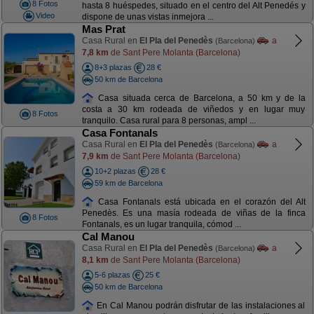
8 Fotos
hasta 8 huéspedes, situado en el centro del Alt Penedés y
Video
dispone de unas vistas inmejora ...
Mas Prat
Casa Rural en
El Pla del Penedès
a
(Barcelona)
7,8 km
de Sant Pere Molanta (Barcelona)
8+3 plazas
28 €
50 km de Barcelona
Casa situada cerca de Barcelona, a 50 km y de la
costa a 30 km rodeada de viñedos y en lugar muy
8 Fotos
tranquilo. Casa rural para 8 personas, ampl ...
Casa Fontanals
Casa Rural en
El Pla del Penedès
a
(Barcelona)
7,9 km
de Sant Pere Molanta (Barcelona)
10+2 plazas
28 €
59 km de Barcelona
Casa Fontanals está ubicada en el corazón del Alt
Penedès. Es una masía rodeada de viñas de la finca
8 Fotos
Fontanals, es un lugar tranquila, cómod ...
Cal Manou
Casa Rural en
El Pla del Penedès
a
(Barcelona)
8,1 km
de Sant Pere Molanta (Barcelona)
5-6 plazas
25 €
50 km de Barcelona
En Cal Manou podrán disfrutar de las instalaciones al