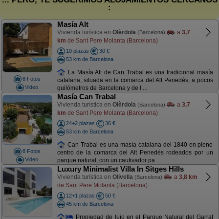
:
Masía Alt
Vivienda turística en
Olèrdola
a
3,7
(Barcelona)
km
de Sant Pere Molanta (Barcelona)
10 plazas
30 €
53 km de Barcelona
La Masía Alt de Can Trabal es una tradicional masía
8 Fotos
catalana, situada en la comarca del Alt Penedés, a pocos
Video
quilómetros de Barcelona y de l ...
Masía Can Trabal
Vivienda turística en
Olèrdola
a
3,7
(Barcelona)
km
de Sant Pere Molanta (Barcelona)
24+2 plazas
36 €
53 km de Barcelona
Can Trabal es una masía catalana del 1840 en pleno
8 Fotos
centro de la comarca del Alt Penedés rodeados por un
Video
parque natural, con un cautivador pa ...
Luxury Minimalist Villa In Sitges Hills
Vivienda turística en
Olivella
a
3,8 km
(Barcelona)
de Sant Pere Molanta (Barcelona)
12+1 plazas
50 €
45 km de Barcelona
Propiedad de lujo en el Parque Natural del Garraf