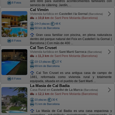
aire libre para vuestros acontecimientos familiares con
8 Fotos
servicio de cátering. Jardín, ...
Cal Vimón
Vivienda turística en
Castellet i la Gornal
(Barcelona)
a
10,8 km
de Sant Pere Molanta (Barcelona)
14+3 plazas
48 €
50 km de Barcelona
Gran casa familiar con piscina, en plena naturaleza
dentro del parque natural del Foix en Castellet i la Gornal (
8 Fotos
Barcelona ) Con más de 400 ...
Cal Ton Cruset
Vivienda turística en
Sant Marti Sarroca
(Barcelona)
a
11,3 km
de Sant Pere Molanta (Barcelona)
10-13 plazas
27 €
69 km de Barcelona
Cal Ton Cruset es una antigua casa de campo de
1881, reformada como vivienda rural y totalmente
8 Fotos
equipada, situada en el pueblo de Sant Martí ...
La Masia de Cal Badia
Casa Rural en
Castellvi de La Marca
(Barcelona)
a
12,1 km
de Sant Pere Molanta (Barcelona)
10 plazas
30 €
71 km de Barcelona
La Masía de Cal Badia es una casa espaciosa y