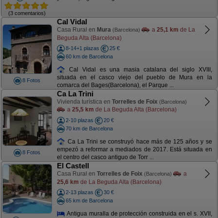
(3 comentarios)
Cal Vidal
Casa Rural en
Mura
a
25,1 km
de La
(Barcelona)
Beguda Alta (Barcelona)
8-14+1 plazas
25 €
60 km de Barcelona
Cal Vidal es una masia catalana del siglo XVIII,
situada en el casco viejo del pueblo de Mura en la
8 Fotos
comarca del Bages(Barcelona), el Parque ...
Ca La Trini
Vivienda turística en
Torrelles de Foix
(Barcelona)
a
25,5 km
de La Beguda Alta (Barcelona)
2-10 plazas
20 €
70 km de Barcelona
Ca La Trini se construyó hace más de 125 años y se
empezó a reformar a mediados de 2017. Está situada en
8 Fotos
el centro del casco antiguo de Torr ...
El Castell
Casa Rural en
Torrelles de Foix
a
(Barcelona)
25,6 km
de La Beguda Alta (Barcelona)
2-13 plazas
30 €
65 km de Barcelona
Antigua muralla de protección construida en el s. XVII,