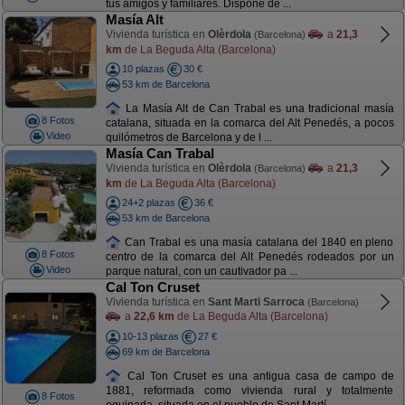
tus amigos y familiares. Dispone de ...
Masía Alt
Vivienda turística en
Olèrdola
a
21,3
(Barcelona)
km
de La Beguda Alta (Barcelona)
10 plazas
30 €
53 km de Barcelona
La Masía Alt de Can Trabal es una tradicional masía
8 Fotos
catalana, situada en la comarca del Alt Penedés, a pocos
Video
quilómetros de Barcelona y de l ...
Masía Can Trabal
Vivienda turística en
Olèrdola
a
21,3
(Barcelona)
km
de La Beguda Alta (Barcelona)
24+2 plazas
36 €
53 km de Barcelona
Can Trabal es una masía catalana del 1840 en pleno
8 Fotos
centro de la comarca del Alt Penedés rodeados por un
Video
parque natural, con un cautivador pa ...
Cal Ton Cruset
Vivienda turística en
Sant Marti Sarroca
(Barcelona)
a
22,6 km
de La Beguda Alta (Barcelona)
10-13 plazas
27 €
69 km de Barcelona
Cal Ton Cruset es una antigua casa de campo de
1881, reformada como vivienda rural y totalmente
8 Fotos