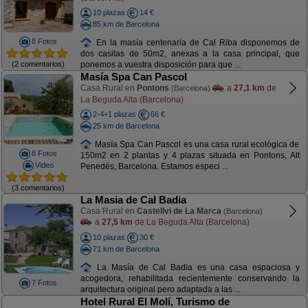
10 plazas
14 €
85 km de Barcelona
8 Fotos
En la masía centenaria de Cal Riba disponemos de
dos casitas de 50m2, anexas a la casa principal, que
(2 comentarios)
ponemos a vuestra disposición para que ...
Masía Spa Can Pascol
Casa Rural en
Pontons
a
27,1 km
de
(Barcelona)
La Beguda Alta (Barcelona)
2-4+1 plazas
66 €
25 km de Barcelona
Masía Spa Can Pascol es una casa rural ecológica de
8 Fotos
150m2 en 2 plantas y 4 plazas situada en Pontons, Alt
Video
Penedès, Barcelona. Estamos especi ...
(3 comentarios)
La Masia de Cal Badia
Casa Rural en
Castellvi de La Marca
(Barcelona)
a
27,5 km
de La Beguda Alta (Barcelona)
10 plazas
30 €
71 km de Barcelona
La Masía de Cal Badia es una casa espaciosa y
acogedora, rehabilitada recientemente conservando la
7 Fotos
arquitectura original pero adaptada a las ...
Hotel Rural El Molí, Turismo de