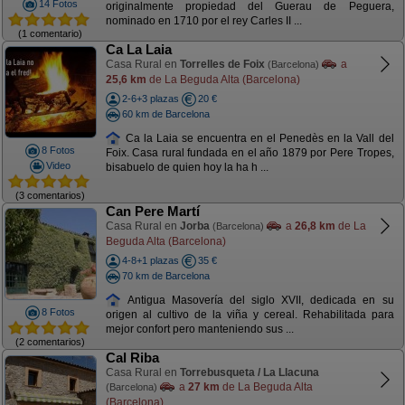
14 Fotos
originalmente propiedad del Guerau de Peguera,
nominado en 1710 por el rey Carles II ...
(1 comentario)
Ca La Laia
Casa Rural en
Torrelles de Foix
a
(Barcelona)
25,6 km
de La Beguda Alta (Barcelona)
2-6+3 plazas
20 €
60 km de Barcelona
Ca la Laia se encuentra en el Penedès en la Vall del
8 Fotos
Foix. Casa rural fundada en el año 1879 por Pere Tropes,
Video
bisabuelo de quien hoy la ha h ...
(3 comentarios)
Can Pere Martí
Casa Rural en
Jorba
a
26,8 km
de La
(Barcelona)
Beguda Alta (Barcelona)
4-8+1 plazas
35 €
70 km de Barcelona
Antigua Masovería del siglo XVII, dedicada en su
8 Fotos
origen al cultivo de la viña y cereal. Rehabilitada para
mejor confort pero manteniendo sus ...
(2 comentarios)
Cal Riba
Casa Rural en
Torrebusqueta / La Llacuna
a
27 km
de La Beguda Alta
(Barcelona)
(Barcelona)