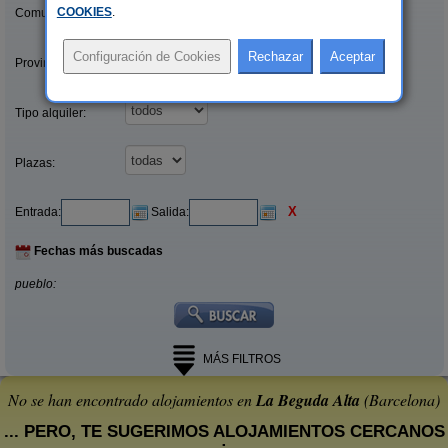
COOKIES
.
Comunidades:
Provincias/Islas:
Tipo alquiler:
Plazas:
X
Entrada:
Salida:
Fechas más buscadas
pueblo:
MÁS FILTROS
No se han encontrado alojamientos en
La Beguda Alta
(Barcelona)
... PERO, TE SUGERIMOS ALOJAMIENTOS CERCANOS
: