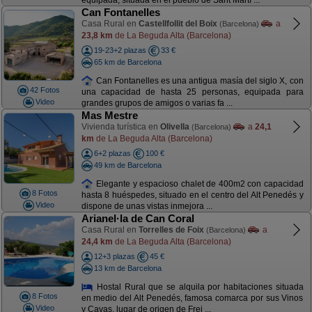
equipada, situada en el pueblo de Sant Martí ...
Can Fontanelles
Casa Rural en
Castellfollit del Boix
a
(Barcelona)
23,8 km
de La Beguda Alta (Barcelona)
19-23+2 plazas
33 €
65 km de Barcelona
Can Fontanelles es una antigua masía del siglo X, con
42 Fotos
una capacidad de hasta 25 personas, equipada para
Video
grandes grupos de amigos o varias fa ...
Mas Mestre
Vivienda turística en
Olivella
a
24,1
(Barcelona)
km
de La Beguda Alta (Barcelona)
6+2 plazas
100 €
49 km de Barcelona
Elegante y espacioso chalet de 400m2 con capacidad
8 Fotos
hasta 8 huéspedes, situado en el centro del Alt Penedés y
Video
dispone de unas vistas inmejora ...
Arianel·la de Can Coral
Casa Rural en
Torrelles de Foix
a
(Barcelona)
24,4 km
de La Beguda Alta (Barcelona)
12+3 plazas
45 €
13 km de Barcelona
Hostal Rural que se alquila por habitaciones situada
8 Fotos
en medio del Alt Penedés, famosa comarca por sus Vinos
Video
y Cavas, lugar de origen de Frei ...