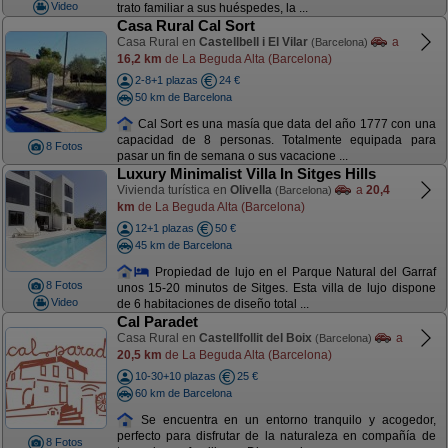
Video
trato familiar a sus huéspedes, la ...
Casa Rural Cal Sort
Casa Rural en
Castellbell i El Vilar
a
(Barcelona)
16,2 km
de La Beguda Alta (Barcelona)
2-8+1 plazas
24 €
50 km de Barcelona
Cal Sort es una masía que data del año 1777 con una
capacidad de 8 personas. Totalmente equipada para
8 Fotos
pasar un fin de semana o sus vacacione ...
Luxury Minimalist Villa In Sitges Hills
Vivienda turística en
Olivella
a
20,4
(Barcelona)
km
de La Beguda Alta (Barcelona)
12+1 plazas
50 €
45 km de Barcelona
Propiedad de lujo en el Parque Natural del Garraf
8 Fotos
unos 15-20 minutos de Sitges. Esta villa de lujo dispone
Video
de 6 habitaciones de diseño total ...
Cal Paradet
Casa Rural en
Castellfollit del Boix
a
(Barcelona)
20,5 km
de La Beguda Alta (Barcelona)
10-30+10 plazas
25 €
60 km de Barcelona
Se encuentra en un entorno tranquilo y acogedor,
perfecto para disfrutar de la naturaleza en compañía de
8 Fotos