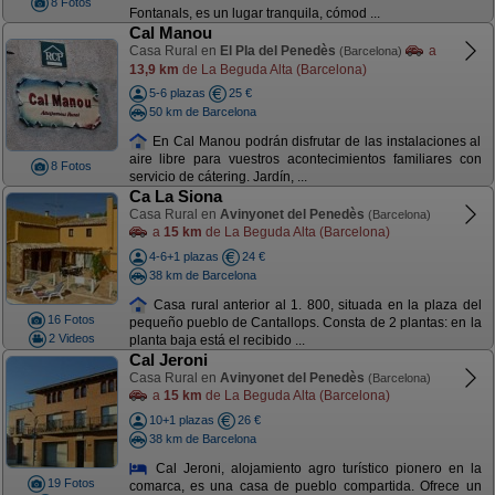
8 Fotos
Fontanals, es un lugar tranquila, cómod ...
Cal Manou
Casa Rural en
El Pla del Penedès
a
(Barcelona)
13,9 km
de La Beguda Alta (Barcelona)
5-6 plazas
25 €
50 km de Barcelona
En Cal Manou podrán disfrutar de las instalaciones al
aire libre para vuestros acontecimientos familiares con
8 Fotos
servicio de cátering. Jardín, ...
Ca La Siona
Casa Rural en
Avinyonet del Penedès
(Barcelona)
a
15 km
de La Beguda Alta (Barcelona)
4-6+1 plazas
24 €
38 km de Barcelona
Casa rural anterior al 1. 800, situada en la plaza del
16 Fotos
pequeño pueblo de Cantallops. Consta de 2 plantas: en la
2 Videos
planta baja está el recibido ...
Cal Jeroni
Casa Rural en
Avinyonet del Penedès
(Barcelona)
a
15 km
de La Beguda Alta (Barcelona)
10+1 plazas
26 €
38 km de Barcelona
Cal Jeroni, alojamiento agro turístico pionero en la
19 Fotos
comarca, es una casa de pueblo compartida. Ofrece un