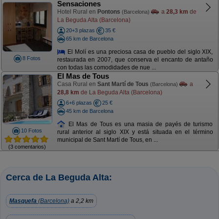
Sensaciones
Hotel Rural en
Pontons
a
28,3 km
de
(Barcelona)
La Beguda Alta (Barcelona)
20+3 plazas
35 €
65 km de Barcelona
El Molí es una preciosa casa de pueblo del siglo XIX,
8 Fotos
restaurada en 2007, que conserva el encanto de antaño
con todas las comodidades de nue ...
El Mas de Tous
Casa Rural en
Sant Martí de Tous
a
(Barcelona)
28,8 km
de La Beguda Alta (Barcelona)
6+6 plazas
25 €
45 km de Barcelona
El Mas de Tous es una masia de payés de turismo
10 Fotos
rural anterior al siglo XIX y está situada en el término
municipal de Sant Martí de Tous, en ...
(3 comentarios)
Cerca de La Beguda Alta:
Masquefa
(Barcelona)
a 2,2 km