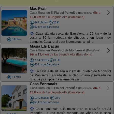
Mas Prat
Casa Rural en
El Pla del Penedès
a
(Barcelona)
12,8 km
de La Beguda Alta (Barcelona)
8+3 plazas
28 €
50 km de Barcelona
Casa situada cerca de Barcelona, a 50 km y de la
costa a 30 km rodeada de viñedos y en lugar muy
8 Fotos
tranquilo. Casa rural para 8 personas, ampl ...
Masia Els Bacus
Casa Rural en
Monistrol de Montserrat
(Barcelona)
a
13,4 km
de La Beguda Alta (Barcelona)
2-14 plazas
35 €
45 km de Barcelona
La casa está situada a 2 km del pueblo de Monistrol
de Montserrat, aislada del núcleo urbano y rodeada de
8 Fotos
bosque y campos. La alternativa pa ...
Casa Fontanals
Casa Rural en
El Pla del Penedès
a
(Barcelona)
13,8 km
de La Beguda Alta (Barcelona)
10+2 plazas
28 €
59 km de Barcelona
Casa Fontanals está ubicada en el corazón del Alt
Penedès. Es una masía rodeada de viñas de la finca