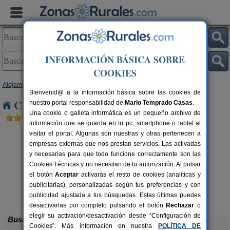
INFORMACIÓN BÁSICA SOBRE
COOKIES
Alojamientos
>
Cataluña
>
Barcelona
> La Beguda Alta
Bienvenid@ a la información básica sobre las cookies de
Casas Rurales cerca de La Beguda Alta
nuestro portal responsabilidad de
Mario Temprado Casas
.
Una cookie o galleta informática es un pequeño archivo de
información que se guarda en tu pc, smartphone o tablet al
visitar el portal. Algunas son nuestras y otras pertenecen a
empresas externas que nos prestan servicios. Las activadas
y necesarias para que todo funcione correctamente son las
Cookies Técnicas y no necesitan de tu autorización. Al pulsar
el botón
Aceptar
activarás el resto de cookies (analíticas y
publicitarias), personalizadas según tus preferencias y con
El Mas de Tous
rs.
6+6 pers.
 €
25 €
publicidad ajustada a tus búsquedas. Estas últimas puedes
Sant Martí de Tous (Barcelona)
desde
desactivarlas por completo pulsando el botón
Rechazar
o
elegir su activación/desactivación desde “Configuración de
Buscar
Cookies”. Más información en nuestra
POLÍTICA DE