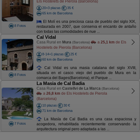
Els Hostelets de Pierola (Barcelona)
20+3 plazas
35 €
65 km de Barcelona
El Molí es una preciosa casa de pueblo del siglo XIX,
8 Fotos
restaurada en 2007, que conserva el encanto de antaño
con todas las comodidades de nue ...
Cal Vidal
Casa Rural en
Mura
a
25,1 km
de Els
(Barcelona)
Hostelets de Pierola (Barcelona)
8-14+1 plazas
25 €
60 km de Barcelona
Cal Vidal es una masia catalana del siglo XVIII,
situada en el casco viejo del pueblo de Mura en la
8 Fotos
comarca del Bages(Barcelona), el Parque ...
La Masia de Cal Badia
Casa Rural en
Castellvi de La Marca
(Barcelona)
a
26,8 km
de Els Hostelets de Pierola
(Barcelona)
10 plazas
30 €
71 km de Barcelona
La Masía de Cal Badia es una casa espaciosa y
7 Fotos
acogedora, rehabilitada recientemente conservando la
arquitectura original pero adaptada a las ...