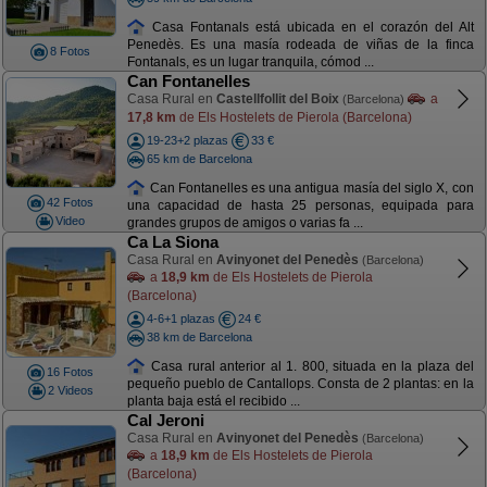
Casa Fontanals está ubicada en el corazón del Alt
Penedès. Es una masía rodeada de viñas de la finca
8 Fotos
Fontanals, es un lugar tranquila, cómod ...
Can Fontanelles
Casa Rural en
Castellfollit del Boix
a
(Barcelona)
17,8 km
de Els Hostelets de Pierola (Barcelona)
19-23+2 plazas
33 €
65 km de Barcelona
Can Fontanelles es una antigua masía del siglo X, con
42 Fotos
una capacidad de hasta 25 personas, equipada para
Video
grandes grupos de amigos o varias fa ...
Ca La Siona
Casa Rural en
Avinyonet del Penedès
(Barcelona)
a
18,9 km
de Els Hostelets de Pierola
(Barcelona)
4-6+1 plazas
24 €
38 km de Barcelona
Casa rural anterior al 1. 800, situada en la plaza del
16 Fotos
pequeño pueblo de Cantallops. Consta de 2 plantas: en la
2 Videos
planta baja está el recibido ...
Cal Jeroni
Casa Rural en
Avinyonet del Penedès
(Barcelona)
a
18,9 km
de Els Hostelets de Pierola
(Barcelona)