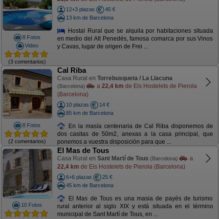
12+3 plazas
45 €
13 km de Barcelona
Hostal Rural que se alquila por habitaciones situada
8 Fotos
en medio del Alt Penedés, famosa comarca por sus Vinos
Video
y Cavas, lugar de origen de Frei ...
(3 comentarios)
Cal Riba
Casa Rural en
Torrebusqueta / La Llacuna
a
22,4 km
de Els Hostelets de Pierola
(Barcelona)
(Barcelona)
10 plazas
14 €
85 km de Barcelona
8 Fotos
En la masía centenaria de Cal Riba disponemos de
dos casitas de 50m2, anexas a la casa principal, que
(2 comentarios)
ponemos a vuestra disposición para que ...
El Mas de Tous
Casa Rural en
Sant Martí de Tous
a
(Barcelona)
22,4 km
de Els Hostelets de Pierola (Barcelona)
6+6 plazas
25 €
45 km de Barcelona
El Mas de Tous es una masia de payés de turismo
10 Fotos
rural anterior al siglo XIX y está situada en el término
municipal de Sant Martí de Tous, en ...