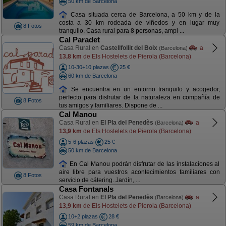
50 km de Barcelona
Casa situada cerca de Barcelona, a 50 km y de la
costa a 30 km rodeada de viñedos y en lugar muy
8 Fotos
tranquilo. Casa rural para 8 personas, ampl ...
Cal Paradet
Casa Rural en
Castellfollit del Boix
a
(Barcelona)
13,8 km
de Els Hostelets de Pierola (Barcelona)
10-30+10 plazas
25 €
60 km de Barcelona
Se encuentra en un entorno tranquilo y acogedor,
perfecto para disfrutar de la naturaleza en compañía de
8 Fotos
tus amigos y familiares. Dispone de ...
Cal Manou
Casa Rural en
El Pla del Penedès
a
(Barcelona)
13,9 km
de Els Hostelets de Pierola (Barcelona)
5-6 plazas
25 €
50 km de Barcelona
En Cal Manou podrán disfrutar de las instalaciones al
aire libre para vuestros acontecimientos familiares con
8 Fotos
servicio de cátering. Jardín, ...
Casa Fontanals
Casa Rural en
El Pla del Penedès
a
(Barcelona)
13,9 km
de Els Hostelets de Pierola (Barcelona)
10+2 plazas
28 €
59 km de Barcelona