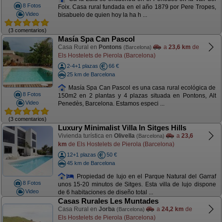
8 Fotos
Foix. Casa rural fundada en el año 1879 por Pere Tropes,
Video
bisabuelo de quien hoy la ha h ...
(3 comentarios)
Masía Spa Can Pascol
Casa Rural en
Pontons
a
23,6 km
de
(Barcelona)
Els Hostelets de Pierola (Barcelona)
2-4+1 plazas
66 €
25 km de Barcelona
Masía Spa Can Pascol es una casa rural ecológica de
8 Fotos
150m2 en 2 plantas y 4 plazas situada en Pontons, Alt
Video
Penedès, Barcelona. Estamos especi ...
(3 comentarios)
Luxury Minimalist Villa In Sitges Hills
Vivienda turística en
Olivella
a
23,6
(Barcelona)
km
de Els Hostelets de Pierola (Barcelona)
12+1 plazas
50 €
45 km de Barcelona
Propiedad de lujo en el Parque Natural del Garraf
8 Fotos
unos 15-20 minutos de Sitges. Esta villa de lujo dispone
Video
de 6 habitaciones de diseño total ...
Casas Rurales Les Muntades
Casa Rural en
Jorba
a
24,2 km
de
(Barcelona)
Els Hostelets de Pierola (Barcelona)