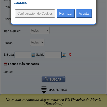
COOKIES
.
Comunidades:
Provincias/Islas:
Tipo alquiler:
Plazas:
X
Entrada:
Salida:
Fechas más buscadas
pueblo:
MÁS FILTROS
No se han encontrado alojamientos en
Els Hostelets de Pierola
(Barcelona)