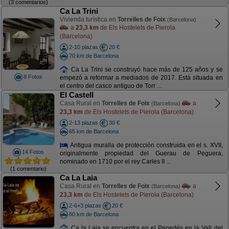
(3 comentarios)
Ca La Trini
Vivienda turística en
Torrelles de Foix
(Barcelona)
a
23,3 km
de Els Hostelets de Pierola
(Barcelona)
2-10 plazas
20 €
70 km de Barcelona
Ca La Trini se construyó hace más de 125 años y se
8 Fotos
empezó a reformar a mediados de 2017. Está situada en
el centro del casco antiguo de Torr ...
El Castell
Casa Rural en
Torrelles de Foix
a
(Barcelona)
23,3 km
de Els Hostelets de Pierola (Barcelona)
2-13 plazas
30 €
65 km de Barcelona
Antigua muralla de protección construida en el s. XVII,
14 Fotos
originalmente propiedad del Guerau de Peguera,
nominado en 1710 por el rey Carles II ...
(1 comentario)
Ca La Laia
Casa Rural en
Torrelles de Foix
a
(Barcelona)
23,3 km
de Els Hostelets de Pierola (Barcelona)
2-6+3 plazas
20 €
60 km de Barcelona
Ca la Laia se encuentra en el Penedès en la Vall del