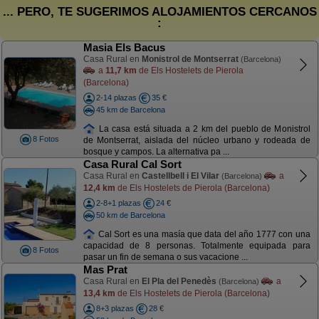
... PERO, TE SUGERIMOS ALOJAMIENTOS CERCANOS
:
Masia Els Bacus
Casa Rural en
Monistrol de Montserrat
(Barcelona)
a
11,7 km
de Els Hostelets de Pierola
(Barcelona)
2-14 plazas
35 €
45 km de Barcelona
La casa está situada a 2 km del pueblo de Monistrol
8 Fotos
de Montserrat, aislada del núcleo urbano y rodeada de
bosque y campos. La alternativa pa ...
Casa Rural Cal Sort
Casa Rural en
Castellbell i El Vilar
a
(Barcelona)
12,4 km
de Els Hostelets de Pierola (Barcelona)
2-8+1 plazas
24 €
50 km de Barcelona
Cal Sort es una masía que data del año 1777 con una
capacidad de 8 personas. Totalmente equipada para
8 Fotos
pasar un fin de semana o sus vacacione ...
Mas Prat
Casa Rural en
El Pla del Penedès
a
(Barcelona)
13,4 km
de Els Hostelets de Pierola (Barcelona)
8+3 plazas
28 €