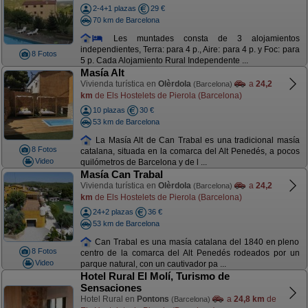
2-4+1 plazas
29 €
70 km de Barcelona
Les muntades consta de 3 alojamientos
independientes, Terra: para 4 p., Aire: para 4 p. y Foc: para
8 Fotos
5 p. Cada Alojamiento Rural Independente ...
Masía Alt
Vivienda turística en
Olèrdola
a
24,2
(Barcelona)
km
de Els Hostelets de Pierola (Barcelona)
10 plazas
30 €
53 km de Barcelona
La Masía Alt de Can Trabal es una tradicional masía
8 Fotos
catalana, situada en la comarca del Alt Penedés, a pocos
Video
quilómetros de Barcelona y de l ...
Masía Can Trabal
Vivienda turística en
Olèrdola
a
24,2
(Barcelona)
km
de Els Hostelets de Pierola (Barcelona)
24+2 plazas
36 €
53 km de Barcelona
Can Trabal es una masía catalana del 1840 en pleno
8 Fotos
centro de la comarca del Alt Penedés rodeados por un
Video
parque natural, con un cautivador pa ...
Hotel Rural El Molí, Turismo de
Sensaciones
Hotel Rural en
Pontons
a
24,8 km
de
(Barcelona)