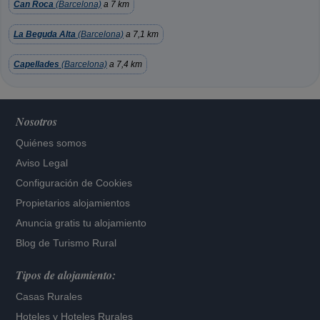
Can Roca
(Barcelona)
a 7 km
La Beguda Alta
(Barcelona)
a 7,1 km
Capellades
(Barcelona)
a 7,4 km
Nosotros
Quiénes somos
Aviso Legal
Configuración de Cookies
Propietarios alojamientos
Anuncia gratis tu alojamiento
Blog de Turismo Rural
Tipos de alojamiento:
Casas Rurales
Hoteles
y
Hoteles Rurales