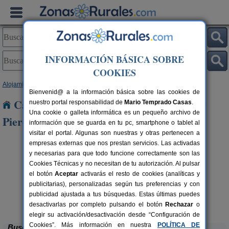
INFORMACIÓN BÁSICA SOBRE
COOKIES
Alojamientos
>
Cataluña
>
Barcelona
> Els Hostelets de Pierola
Bienvenid@ a la información básica sobre las cookies de
Casas Rurales cerca de Els Hostelets de
nuestro portal responsabilidad de
Mario Temprado Casas
.
Una cookie o galleta informática es un pequeño archivo de
Pierola
información que se guarda en tu pc, smartphone o tablet al
visitar el portal. Algunas son nuestras y otras pertenecen a
empresas externas que nos prestan servicios. Las activadas
y necesarias para que todo funcione correctamente son las
Cookies Técnicas y no necesitan de tu autorización. Al pulsar
el botón
Aceptar
activarás el resto de cookies (analíticas y
publicitarias), personalizadas según tus preferencias y con
publicidad ajustada a tus búsquedas. Estas últimas puedes
Cal Ponç de Belians
rs.
10-19+5 pers.
 €
33 €
Vallcebre (Barcelona)
desde
desactivarlas por completo pulsando el botón
Rechazar
o
elegir su activación/desactivación desde “Configuración de
Cookies”. Más información en nuestra
POLÍTICA DE
Buscar