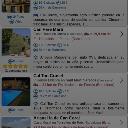
10+1 plazas
26 €
38 km de Barcelona
Cal Jeroni, alojamiento agro turístico pionero en la
19 Fotos
comarca, es una casa de pueblo compartida. Ofrece un
Video
trato familiar a sus huéspedes, la ...
Can Pere Martí
Casa Rural en
Jorba
a
19,9 km
de
(Barcelona)
Els Hostelets de Pierola (Barcelona)
4-8+1 plazas
35 €
70 km de Barcelona
Antigua Masovería del siglo XVII, dedicada en su
8 Fotos
origen al cultivo de la viña y cereal. Rehabilitada para
mejor confort pero manteniendo sus ...
(2 comentarios)
Cal Ton Cruset
Vivienda turística en
Sant Marti Sarroca
(Barcelona)
a
21 km
de Els Hostelets de Pierola (Barcelona)
10-13 plazas
27 €
69 km de Barcelona
Cal Ton Cruset es una antigua casa de campo de
1881, reformada como vivienda rural y totalmente
8 Fotos
equipada, situada en el pueblo de Sant Martí ...
Arianel·la de Can Coral
Casa Rural en
Torrelles de Foix
a
(Barcelona)
21,9 km
de Els Hostelets de Pierola (Barcelona)