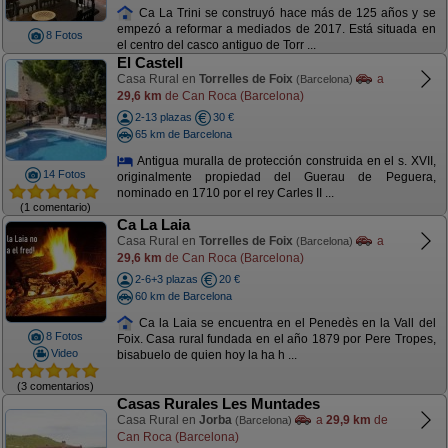
Ca La Trini se construyó hace más de 125 años y se
empezó a reformar a mediados de 2017. Está situada en
8 Fotos
el centro del casco antiguo de Torr ...
El Castell
Casa Rural en
Torrelles de Foix
a
(Barcelona)
29,6 km
de Can Roca (Barcelona)
2-13 plazas
30 €
65 km de Barcelona
Antigua muralla de protección construida en el s. XVII,
14 Fotos
originalmente propiedad del Guerau de Peguera,
nominado en 1710 por el rey Carles II ...
(1 comentario)
Ca La Laia
Casa Rural en
Torrelles de Foix
a
(Barcelona)
29,6 km
de Can Roca (Barcelona)
2-6+3 plazas
20 €
60 km de Barcelona
Ca la Laia se encuentra en el Penedès en la Vall del
8 Fotos
Foix. Casa rural fundada en el año 1879 por Pere Tropes,
Video
bisabuelo de quien hoy la ha h ...
(3 comentarios)
Casas Rurales Les Muntades
Casa Rural en
Jorba
a
29,9 km
de
(Barcelona)
Can Roca (Barcelona)