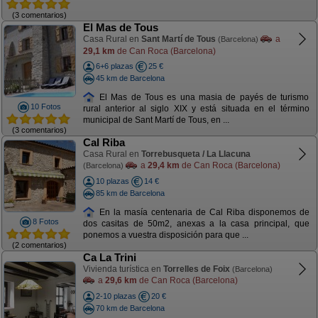
(3 comentarios)
El Mas de Tous
Casa Rural en
Sant Martí de Tous
a
(Barcelona)
29,1 km
de Can Roca (Barcelona)
6+6 plazas
25 €
45 km de Barcelona
El Mas de Tous es una masia de payés de turismo
10 Fotos
rural anterior al siglo XIX y está situada en el término
municipal de Sant Martí de Tous, en ...
(3 comentarios)
Cal Riba
Casa Rural en
Torrebusqueta / La Llacuna
a
29,4 km
de Can Roca (Barcelona)
(Barcelona)
10 plazas
14 €
85 km de Barcelona
En la masía centenaria de Cal Riba disponemos de
8 Fotos
dos casitas de 50m2, anexas a la casa principal, que
ponemos a vuestra disposición para que ...
(2 comentarios)
Ca La Trini
Vivienda turística en
Torrelles de Foix
(Barcelona)
a
29,6 km
de Can Roca (Barcelona)
2-10 plazas
20 €
70 km de Barcelona