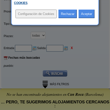
COOKIES
.
Provincias/Islas:
Tipo alquiler:
Plazas:
X
Entrada:
Salida:
Fechas más buscadas
pueblo:
MÁS FILTROS
No se han encontrado alojamientos en
Can Roca
(Barcelona)
... PERO, TE SUGERIMOS ALOJAMIENTOS CERCANOS
: