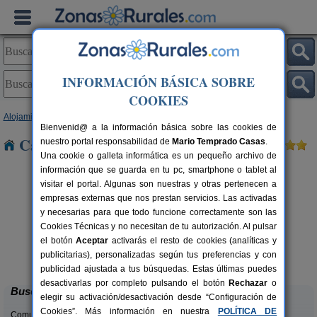
INFORMACIÓN BÁSICA SOBRE
COOKIES
Alojamientos
>
Cataluña
>
Barcelona
> Can Roca
Bienvenid@ a la información básica sobre las cookies de
Casas Rurales cerca de Can Roca
nuestro portal responsabilidad de
Mario Temprado Casas
.
Una cookie o galleta informática es un pequeño archivo de
información que se guarda en tu pc, smartphone o tablet al
visitar el portal. Algunas son nuestras y otras pertenecen a
empresas externas que nos prestan servicios. Las activadas
y necesarias para que todo funcione correctamente son las
Cookies Técnicas y no necesitan de tu autorización. Al pulsar
el botón
Aceptar
activarás el resto de cookies (analíticas y
Cal Ponç de Belians
rs.
10-19+5 pers.
publicitarias), personalizadas según tus preferencias y con
 €
33 €
Vallcebre (Barcelona)
desde
publicidad ajustada a tus búsquedas. Estas últimas puedes
desactivarlas por completo pulsando el botón
Rechazar
o
Buscar
elegir su activación/desactivación desde “Configuración de
Cookies”. Más información en nuestra
POLÍTICA DE
Comunidades: