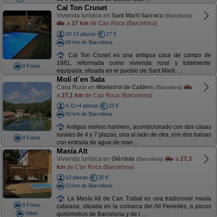
Cal Ton Cruset
Vivienda turística en
Sant Marti Sarroca
(Barcelona)
a
27 km
de Can Roca (Barcelona)
10-13 plazas
27 €
69 km de Barcelona
Cal Ton Cruset es una antigua casa de campo de
1881, reformada como vivienda rural y totalmente
8 Fotos
equipada, situada en el pueblo de Sant Martí ...
Molí d´en Sala
Casa Rural en
Monistrol de Calders
(Barcelona)
a
27,1 km
de Can Roca (Barcelona)
4-11+4 plazas
23 €
50 km de Barcelona
Antiguo molino harinero, acondicionado con dos casas
rurales de 4 y 7 plazas, una al lado de otra, con dos balsas
8 Fotos
con entrada de agua de man ...
Masía Alt
Vivienda turística en
Olèrdola
a
27,3
(Barcelona)
km
de Can Roca (Barcelona)
10 plazas
30 €
53 km de Barcelona
La Masía Alt de Can Trabal es una tradicional masía
8 Fotos
catalana, situada en la comarca del Alt Penedés, a pocos
Video
quilómetros de Barcelona y de l ...