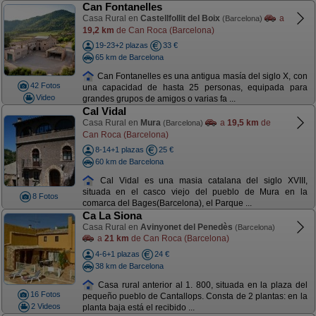
Can Fontanelles
Casa Rural en
Castellfollit del Boix
a
(Barcelona)
19,2 km
de Can Roca (Barcelona)
19-23+2 plazas
33 €
65 km de Barcelona
Can Fontanelles es una antigua masía del siglo X, con
42 Fotos
una capacidad de hasta 25 personas, equipada para
Video
grandes grupos de amigos o varias fa ...
Cal Vidal
Casa Rural en
Mura
a
19,5 km
de
(Barcelona)
Can Roca (Barcelona)
8-14+1 plazas
25 €
60 km de Barcelona
Cal Vidal es una masia catalana del siglo XVIII,
situada en el casco viejo del pueblo de Mura en la
8 Fotos
comarca del Bages(Barcelona), el Parque ...
Ca La Siona
Casa Rural en
Avinyonet del Penedès
(Barcelona)
a
21 km
de Can Roca (Barcelona)
4-6+1 plazas
24 €
38 km de Barcelona
Casa rural anterior al 1. 800, situada en la plaza del
16 Fotos
pequeño pueblo de Cantallops. Consta de 2 plantas: en la
2 Videos
planta baja está el recibido ...