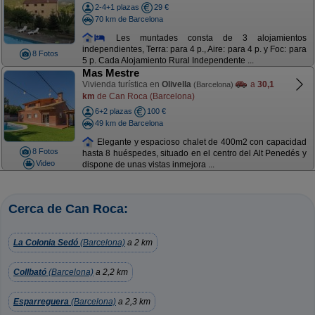
2-4+1 plazas
29 €
70 km de Barcelona
Les muntades consta de 3 alojamientos
independientes, Terra: para 4 p., Aire: para 4 p. y Foc: para
8 Fotos
5 p. Cada Alojamiento Rural Independente ...
Mas Mestre
Vivienda turística en
Olivella
a
30,1
(Barcelona)
km
de Can Roca (Barcelona)
6+2 plazas
100 €
49 km de Barcelona
Elegante y espacioso chalet de 400m2 con capacidad
8 Fotos
hasta 8 huéspedes, situado en el centro del Alt Penedés y
Video
dispone de unas vistas inmejora ...
Cerca de Can Roca:
La Colonia Sedó
(Barcelona)
a 2 km
Collbató
(Barcelona)
a 2,2 km
Esparreguera
(Barcelona)
a 2,3 km