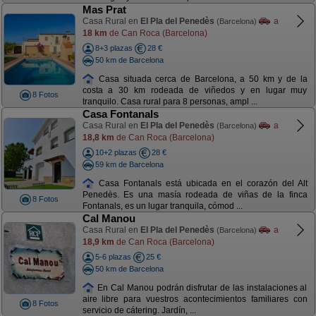
Mas Prat
Casa Rural en
El Pla del Penedès
a
(Barcelona)
18 km
de Can Roca (Barcelona)
8+3 plazas
28 €
50 km de Barcelona
Casa situada cerca de Barcelona, a 50 km y de la
costa a 30 km rodeada de viñedos y en lugar muy
8 Fotos
tranquilo. Casa rural para 8 personas, ampl ...
Casa Fontanals
Casa Rural en
El Pla del Penedès
a
(Barcelona)
18,8 km
de Can Roca (Barcelona)
10+2 plazas
28 €
59 km de Barcelona
Casa Fontanals está ubicada en el corazón del Alt
Penedès. Es una masía rodeada de viñas de la finca
8 Fotos
Fontanals, es un lugar tranquila, cómod ...
Cal Manou
Casa Rural en
El Pla del Penedès
a
(Barcelona)
18,9 km
de Can Roca (Barcelona)
5-6 plazas
25 €
50 km de Barcelona
En Cal Manou podrán disfrutar de las instalaciones al
aire libre para vuestros acontecimientos familiares con
8 Fotos
servicio de cátering. Jardín, ...