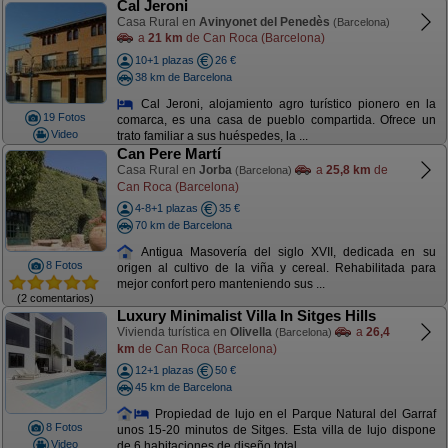
Cal Jeroni
Casa Rural en
Avinyonet del Penedès
(Barcelona)
a
21 km
de Can Roca (Barcelona)
10+1 plazas
26 €
38 km de Barcelona
Cal Jeroni, alojamiento agro turístico pionero en la
19 Fotos
comarca, es una casa de pueblo compartida. Ofrece un
Video
trato familiar a sus huéspedes, la ...
Can Pere Martí
Casa Rural en
Jorba
a
25,8 km
de
(Barcelona)
Can Roca (Barcelona)
4-8+1 plazas
35 €
70 km de Barcelona
Antigua Masovería del siglo XVII, dedicada en su
8 Fotos
origen al cultivo de la viña y cereal. Rehabilitada para
mejor confort pero manteniendo sus ...
(2 comentarios)
Luxury Minimalist Villa In Sitges Hills
Vivienda turística en
Olivella
a
26,4
(Barcelona)
km
de Can Roca (Barcelona)
12+1 plazas
50 €
45 km de Barcelona
Propiedad de lujo en el Parque Natural del Garraf
8 Fotos
unos 15-20 minutos de Sitges. Esta villa de lujo dispone
Video
de 6 habitaciones de diseño total ...