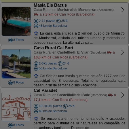
Masia Els Bacus
Casa Rural en
Monistrol de Montserrat
(Barcelona)
a
7,3 km
de Can Roca (Barcelona)
2-14 plazas
35 €
45 km de Barcelona
La casa está situada a 2 km del pueblo de Monistrol
de Montserrat, aislada del núcleo urbano y rodeada de
8 Fotos
bosque y campos. La alternativa pa ...
Casa Rural Cal Sort
Casa Rural en
Castellbell i El Vilar
a
(Barcelona)
10,6 km
de Can Roca (Barcelona)
2-8+1 plazas
24 €
50 km de Barcelona
Cal Sort es una masía que data del año 1777 con una
capacidad de 8 personas. Totalmente equipada para
8 Fotos
pasar un fin de semana o sus vacacione ...
Cal Paradet
Casa Rural en
Castellfollit del Boix
a
(Barcelona)
17,1 km
de Can Roca (Barcelona)
10-30+10 plazas
25 €
60 km de Barcelona
Se encuentra en un entorno tranquilo y acogedor,
perfecto para disfrutar de la naturaleza en compañía de
8 Fotos
tus amigos y familiares. Dispone de ...