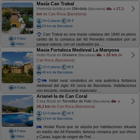
Masía Can Trabal
Vivienda turística en
Olèrdola
a
27,3
(Barcelona)
km
de Can Roca (Barcelona)
24+2 plazas
36 €
53 km de Barcelona
Can Trabal es una masía catalana del 1840 en pleno
8 Fotos
centro de la comarca del Alt Penedés rodeados por un
Video
parque natural, con un cautivador pa ...
Masia Fortaleza Medieval La Manyosa
Hotel Rural en
Granera
a
28 km
de
(Barcelona)
Can Roca (Barcelona)
12+2 plazas
98 €
45 km de Barcelona
Hotel rural romántico en una auténtica fortaleza
medieval del siglo XII cerca de Barcelona. Habitaciones
8 Fotos
con encanto, restaurante especializ ...
Arianel·la de Can Coral
Casa Rural en
Torrelles de Foix
a
(Barcelona)
28,3 km
de Can Roca (Barcelona)
12+3 plazas
45 €
13 km de Barcelona
Hostal Rural que se alquila por habitaciones situada
8 Fotos
en medio del Alt Penedés, famosa comarca por sus Vinos
Video
y Cavas, lugar de origen de Frei ...