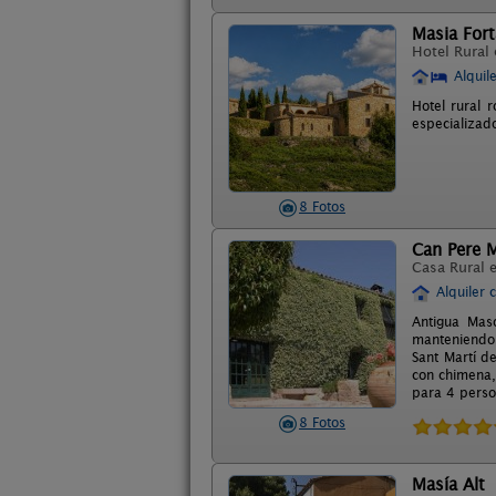
Masia For
Hotel Rural
Alquil
Hotel rural 
especializad
8 Fotos
Can Pere M
Casa Rural 
Alquiler 
Antigua Maso
manteniendo 
Sant Martí d
con chimena,
para 4 perso
8 Fotos
Masía Alt