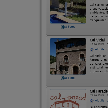
Cal Sort es 
o sus vacaci
ambientes. E
de jardín va
tranquilidad,
8 Fotos
Cal Vidal
Casa Rural 
Alquiler 
Cal Vidal es 
Parque y los
de valor ext
está totalme
3 plantas to
8 Fotos
Cal Parade
Casa Rural 
Alquiler 
Se encuentra