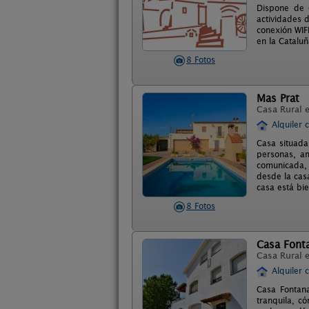
Dispone de 
actividades 
conexión WIF
en la Catalu
8 Fotos
Mas Prat
Casa Rural 
Alquiler 
Casa situada
personas, am
comunicada, 
desde la cas
casa está bi
8 Fotos
Casa Font
Casa Rural 
Alquiler 
Casa Fontana
tranquila, c