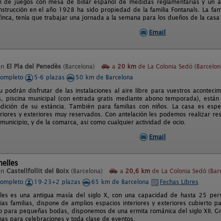
n de juegos con mesa de billar español de medidas reglamentarias y un ase
strucción en el año 1928 ha sido propiedad de la familia Fontanals. La fami
 finca, tenía que trabajar una jornada a la semana para los dueños de la casa
Email
en
El Pla del Penedès
(Barcelona)
a
20 km
de La Colonia Sedó (Barcelon
completo
5-6 plazas
50 km de Barcelona
 podrán disfrutar de las instalaciones al aire libre para vuestros acontecimi
os, piscina municipal (con entrada gratis mediante abono temporada), están
dición de su estáncia. También para familias con niños. La casa es espe
eriores y exteriores muy reservados. Con antelación les podemos realizar res
municipio, y de la comarca, asi como cualquier actividad de ocio.
Email
elles
en
Castellfollit del Boix
(Barcelona)
a
20,6 km
de La Colonia Sedó (Bar
completo
19-23+2 plazas
65 km de Barcelona
Fechas Libres
lles es una antigua masía del siglo X, con una capacidad de hasta 25 pe
as familias, dispone de amplios espacios interiores y exteriores cubierto pa
 o para pequeñas bodas, disponemos de una ermita románica del siglo XII. 
as para celebraciones y toda clase de eventos.