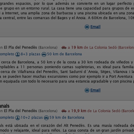
grandes espacios, por lo que además se convierte en un lugar perfecto p
de grupo en un entorno rural. La casa tiene una capacidad para grupos de 
I a Internet, una amplia zona de barbacoa y una piscina ubicada en una zona
ña central, entre las comarcas del Bages y el Anoia. A 60Km de Barcelona, 
Email
en
El Pla del Penedès
(Barcelona)
a
19 km
de La Colonia Sedó (Barcelon
completo
8+3 plazas
50 km de Barcelona
 cerca de Barcelona, a 50 km y de la costa a 30 km rodeada de viñedos y e
pliables a 11 personas poniendo camas supletorias, es ideal para familias
cerca de Vilafranca del Penedès, Sant Sadurní d´Anoia, Sitges, Vilanova i l
a se pueden hacer muchas excursiones como por ejemplo ir a Port Aventura ó 
en equipada con todo lo necesario para una estancia agradable y con piscina 
Email
anals
en
El Pla del Penedès
(Barcelona)
a
19,9 km
de La Colonia Sedó (Barcel
completo
10+2 plazas
59 km de Barcelona
ls está ubicada en el corazón del Alt Penedès. Es una masía rodeada de 
ómodo y relajante, ideal para niños. La casa consta de un gran jardín priva