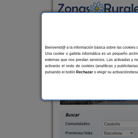
Busca por alojamiento
Alojamientos
>
Cataluña
>
Barcelona
> La Co
Casas Rurales cerca 
Bienvenid@ a la información básica sobre las cookies 
Una cookie o galleta informática es un pequeño archiv
externas que nos prestan servicios. Las activadas y n
activarás el resto de cookies (analíticas y publicita
pulsando el botón
Rechazar
o elegir su activación/de
 Tous
Can Fontanelles
6+6 pers.
19-23+
25 €
 (Barcelona)
Castellfollit del Boix (Barcelona)
desde
desd
Buscar
Comunidades:
Provincias/Islas: