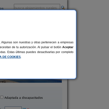
ios
-
al. Algunas son nuestras y otras pertenecen a empresas
cesitan de tu autorización. Al pulsar el botón
Aceptar
uedas. Estas últimas puedes desactivarlas por completo
CA DE COOKIES
.
Lluert
El Corral del Vim
2-18 pers.
30 €
Avià (Barcelona)
Montmajor (Barcelo
desde
Adaptada a discapacitados