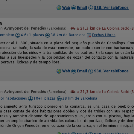
Web
Email
938..Ver teléfonos
a
en
Avinyonet del Penedès
(Barcelona)
a
21,3 km
de La Colonia Sedó (B
completo
4-6+1 plazas
38 km de Barcelona
Fechas Libres
nterior al 1. 800, situada en la plaza del pequeño pueblo de Cantallops. Cons
 cocina, un baño, la sala de estar-comedor, un patio exterior con barbacoa y
rotección de los niños y la tranquilidad de los padres. En la superior están 
iliar a sus huéspedes y la posibilidad de gozar del contacto con la natural
eportivas, lúdicas y de tiempo libre.
Web
Email
938..Ver teléfonos
en
Avinyonet del Penedès
(Barcelona)
a
21,3 km
de La Colonia Sedó (B
por habitaciones
10+1 plazas
38 km de Barcelona
alojamiento agro turístico pionero en la comarca, es una casa de pueblo c
a casa consta de dos habitaciones dobles y dos de tribles con sus respect
raza y tambien dispone de aparcamiento y un jardin con su piscina, hay la
on un amplio abanico de actividades culturales, deportivas, lúdicas y de tiem
ión de Origen Penedès, en el corazón de la comarca, en el término minicipal