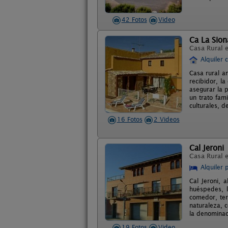
42 Fotos
Video
Ca La Sion
Casa Rural 
Alquiler 
Casa rural a
recibidor, la
asegurar la p
un trato fam
culturales, d
16 Fotos
2 Videos
Cal Jeroni
Casa Rural 
Alquiler 
Cal Jeroni, 
huéspedes, l
comedor, ter
naturaleza, c
la denominac
19 Fotos
Video