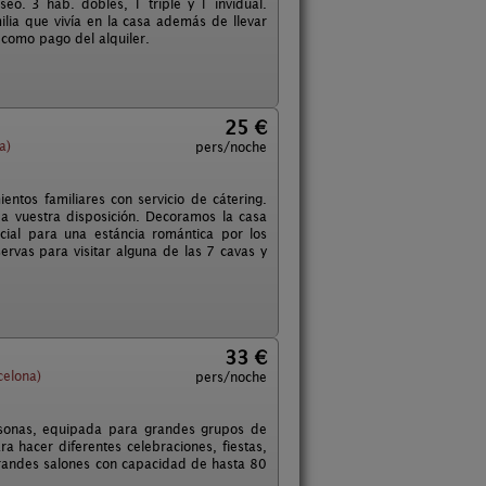
o. 3 hab. dobles, 1 triple y 1 invidual.
lia que vivía en la casa además de llevar
 como pago del alquiler.
25 €
a)
pers/noche
entos familiares con servicio de cátering.
 a vuestra disposición. Decoramos la casa
cial para una estáncia romántica por los
ervas para visitar alguna de las 7 cavas y
33 €
celona)
pers/noche
rsonas, equipada para grandes grupos de
ra hacer diferentes celebraciones, fiestas,
Grandes salones con capacidad de hasta 80