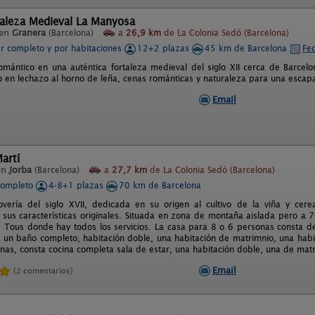
taleza Medieval La Manyosa
 en
Granera
(Barcelona)
a
26,9 km
de La Colonia Sedó (Barcelona)
er completo y por habitaciones
12+2 plazas
45 km de Barcelona
Fec
romántico en una auténtica fortaleza medieval del siglo XII cerca de Barcel
o en lechazo al horno de leña, cenas románticas y naturaleza para una escapa
Email
artí
en
Jorba
(Barcelona)
a
27,7 km
de La Colonia Sedó (Barcelona)
completo
4-8+1 plazas
70 km de Barcelona
vería del siglo XVII, dedicada en su origen al cultivo de la viña y cere
sus características originales. Situada en zona de montaña aislada pero a
e Tous donde hay todos los servicios. La casa para 8 o 6 personas consta d
 un baño completo, habitación doble, una habitación de matrimnio, una habit
nas, consta cocina completa sala de estar, una habitación doble, una de mat
Email
(2 comentarios)