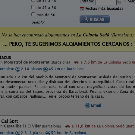
de 31 a 40
Entrada:
-
Sal
de 41 a 50
Fechas más buscadas
más de 50
pueblo:
No se han encontrado alojamientos en
La Colonia Sedó
(Barcelona)
... PERO, TE SUGERIMOS ALOJAMIENTOS CERCANOS :
Bacus
en
Monistrol de Montserrat
(Barcelona)
a
7,6 km
de La Colonia Sedó (B
completo
2-14 plazas
45 km de Barcelona
 situada a 2 km del pueblo de Monistrol de Montserrat, aislada del núcleo
ara desconectar unos días y disfrutar del silencio y la tranquilidad. Casa rur
ara poder pasear. Es una casa rural con unas magníficas vistas de las 
en la comarca del Bages, provincia de Barcelona). Piscina exterior. Zona de 
al, con caballos, gallinas,... en el propio terreno de la casa.
Email
 Cal Sort
en
Castellbell i El Vilar
(Barcelona)
a
11,6 km
de La Colonia Sedó (Barc
completo
2-8+1 plazas
50 km de Barcelona