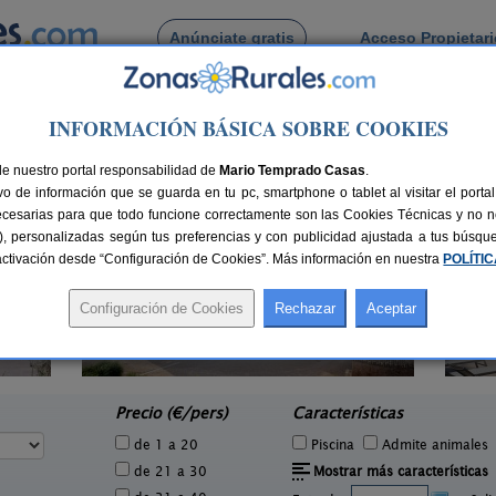
Anúnciate gratis
Acceso Propietar
Busca por pueblo
INFORMACIÓN BÁSICA SOBRE COOKIES
lonia Sedó
de La Colonia Sedó
de nuestro portal responsabilidad de
Mario Temprado Casas
.
o de información que se guarda en tu pc, smartphone o tablet al visitar el port
ecesarias para que todo funcione correctamente son las Cookies Técnicas y no ne
rias), personalizadas según tus preferencias y con publicidad ajustada a tus búsq
sactivación desde “Configuración de Cookies”. Más información en nuestra
POLÍTI
Cal Ponç de Belians
2 pers.
10-19+5 pers.
33 €
33 €
Vallcebre (Barcelona)
e
desde
Precio (€/pers)
Características
de 1 a 20
Piscina
Admite animales
de 21 a 30
Mostrar más características