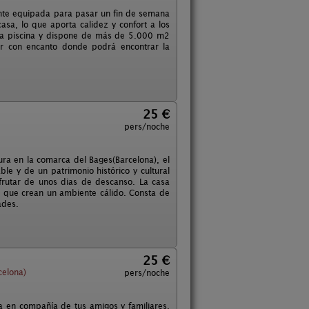
nte equipada para pasar un fin de semana
asa, lo que aporta calidez y confort a los
una piscina y dispone de más de 5.000 m2
gar con encanto donde podrá encontrar la
25 €
pers/noche
Mura en la comarca del Bages(Barcelona), el
le y de un patrimonio histórico y cultural
sfrutar de unos dias de descanso. La casa
 que crean un ambiente cálido. Consta de
ades.
25 €
celona)
pers/noche
za en compañía de tus amigos y familiares.