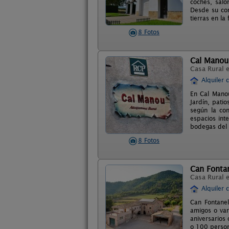
coches, saló
Desde su con
tierras en la
8 Fotos
Cal Manou
Casa Rural 
Alquiler 
En Cal Manou
Jardín, pati
según la con
espacios int
bodegas del 
8 Fotos
Can Fontan
Casa Rural 
Alquiler 
Can Fontane
amigos o vari
aniversarios
o 100 person