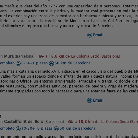
una masía que data del año 1777 con una capacidad de 8 personas. Totalme
ones. La combinación entre la piedra y la madera está presente en toda la c
n el exterior hay una zona de comedor con barbacoa cubierta y terraza, 
llado. La vista sobre la cordillera de Montserrat hace de Cal Sort un lu
 el silencio y el reposo que busca y todo muy cerca de Barcelona.
Email
en
Mura
(Barcelona)
a
18,6 km
de La Colonia Sedó (Barcelona)
completo
8-14+1 plazas
60 km de Barcelona
una masia catalana del siglo XVIII, situada en el casco viejo del pueblo de 
 Valles forman un espacio dónde disfrutar de una riqueza natural incomparab
raordinario Ofrece un entorno privilegiado, agradable y tranquilo donde di
nte restaurada, con muebles antiguos, paredes de piedra y vigas de madera
talmente equipadas con todo lo necesario para una estancia fuera de las ciud
Email
t
en
Castellfollit del Boix
(Barcelona)
a
18,8 km
de La Colonia Sedó (Bar
completo
10-30+10 plazas
60 km de Barcelona
 en un entorno tranquilo y acogedor, perfecto para disfrutar de la naturale