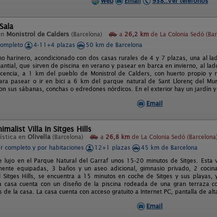
Web
Email
938..Ver teléfonos
Sala
en
Monistrol de Calders
(Barcelona)
a
26,2 km
de La Colonia Sedó (Bar
completo
4-11+4 plazas
50 km de Barcelona
no harinero, acondicionado con dos casas rurales de 4 y 7 plazas, una al la
ntial, que sirven de piscina en verano y pasear en barca en invierno, al la
icencia, a 1 km del pueblo de Monistrol de Calders, con huerto propio y
ra pasear o ir en bici a 6 km del parque natural de Sant Llorenç del Mun
n sus sábanas, conchas o edredones nórdicos. En el exterior hay un jardín y 
Email
malist Villa In Sitges Hills
ística en
Olivella
(Barcelona)
a
26,8 km
de La Colonia Sedó (Barcelona
er completo y por habitaciones
12+1 plazas
45 km de Barcelona
 lujo en el Parque Natural del Garraf unos 15-20 minutos de Sitges. Esta v
mente equipadas, 3 baños y un aseo adicional, gimnasio privado, 2 cocina
l Sitges Hills, se encuentra a 15 minutos en coche de Sitges y sus playas
a casa cuenta con un diseño de la piscina rodeada de una gran terraza c
s de la casa. La casa cuenta con acceso gratuito a Internet PC, pantalla de a
Email