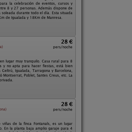
ara la celebración de eventos, cursos y
entre 8 y 27 personas. Además dispone de
 soleada durante todo el día. Esta situada
10Km de Igualada y 18Km de Manresa.
28 €
a)
pers/noche
n lugar muy tranquilo. Casa rural para 8
 y no apta para hacer fiestas, está bien
a Geltrú, Igualada, Tarragona y Barcelona,
Montserrat, Poblet, Santes Creus, etc. La
privada.
28 €
ona)
pers/noche
viñas de la finca Fontanals, es un lugar
do. En la planta baja amplio garaje para 4