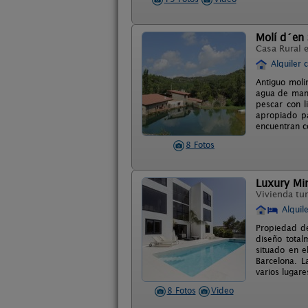
Molí d´en 
Casa Rural 
Alquiler 
Antiguo moli
agua de mana
pescar con l
apropiado pa
encuentran co
8 Fotos
Luxury Mini
Vivienda tur
Alquil
Propiedad de
diseño total
situado en e
Barcelona. L
varios lugare
8 Fotos
Video