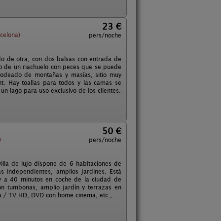
23 €
celona)
pers/noche
do de otra, con dos balsas con entrada de
do de un riachuelo con peces que se puede
 rodeado de montañas y masías, sitio muy
t. Hay toallas para todos y las camas se
un lago para uso exclusivo de los clientes.
50 €
)
pers/noche
illa de lujo dispone de 6 habitaciones de
s independientes, amplios jardines. Está
, y a 40 minutos en coche de la ciudad de
on tumbonas, amplio jardín y terrazas en
lta / TV HD, DVD con home cinema, etc.,