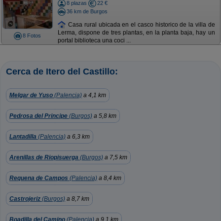
8 plazas
22 €
36 km de Burgos
Casa rural ubicada en el casco historico de la villa de
Lerma, dispone de tres plantas, en la planta baja, hay un
8 Fotos
portal biblioteca una coci ...
Cerca de Itero del Castillo:
Melgar de Yuso
(Palencia)
a 4,1 km
Pedrosa del Principe
(Burgos)
a 5,8 km
Lantadilla
(Palencia)
a 6,3 km
Arenillas de Riopisuerga
(Burgos)
a 7,5 km
Requena de Campos
(Palencia)
a 8,4 km
Castrojeriz
(Burgos)
a 8,7 km
Boadilla del Camino
(Palencia)
a 9,1 km