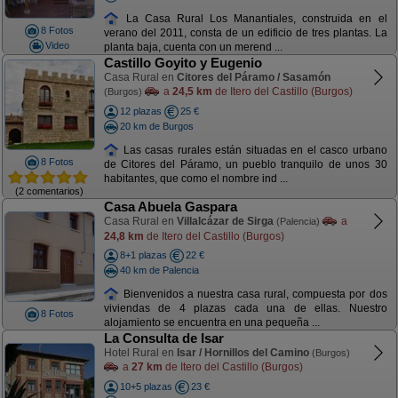
La Casa Rural Los Manantiales, construida en el
8 Fotos
verano del 2011, consta de un edificio de tres plantas. La
Video
planta baja, cuenta con un merend ...
Castillo Goyito y Eugenio
Casa Rural en
Citores del Páramo / Sasamón
a
24,5 km
de Itero del Castillo (Burgos)
(Burgos)
12 plazas
25 €
20 km de Burgos
Las casas rurales están situadas en el casco urbano
8 Fotos
de Citores del Páramo, un pueblo tranquilo de unos 30
habitantes, que como el nombre ind ...
(2 comentarios)
Casa Abuela Gaspara
Casa Rural en
Villalcázar de Sirga
a
(Palencia)
24,8 km
de Itero del Castillo (Burgos)
8+1 plazas
22 €
40 km de Palencia
Bienvenidos a nuestra casa rural, compuesta por dos
viviendas de 4 plazas cada una de ellas. Nuestro
8 Fotos
alojamiento se encuentra en una pequeña ...
La Consulta de Isar
Hotel Rural en
Isar / Hornillos del Camino
(Burgos)
a
27 km
de Itero del Castillo (Burgos)
10+5 plazas
23 €