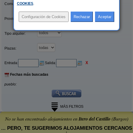
COOKIES
.
Comunidades:
Provincias/Islas:
Tipo alquiler:
Plazas:
X
Entrada:
Salida:
Fechas más buscadas
pueblo:
MÁS FILTROS
No se han encontrado alojamientos en
Itero del Castillo
(Burgos)
... PERO, TE SUGERIMOS ALOJAMIENTOS CERCANOS
: