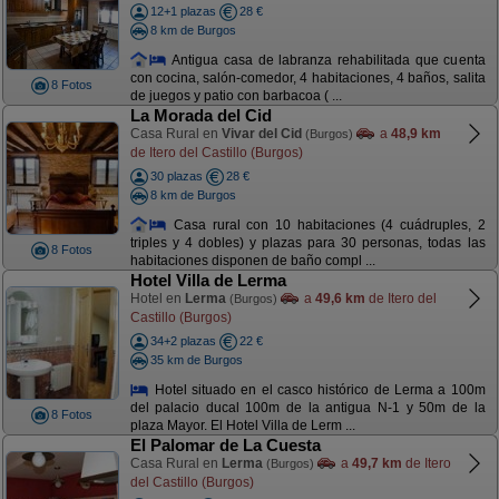
12+1 plazas
28 €
8 km de Burgos
Antigua casa de labranza rehabilitada que cuenta
con cocina, salón-comedor, 4 habitaciones, 4 baños, salita
8 Fotos
de juegos y patio con barbacoa ( ...
La Morada del Cid
Casa Rural en
Vivar del Cid
a
48,9 km
(Burgos)
de Itero del Castillo (Burgos)
30 plazas
28 €
8 km de Burgos
Casa rural con 10 habitaciones (4 cuádruples, 2
triples y 4 dobles) y plazas para 30 personas, todas las
8 Fotos
habitaciones disponen de baño compl ...
Hotel Villa de Lerma
Hotel en
Lerma
a
49,6 km
de Itero del
(Burgos)
Castillo (Burgos)
34+2 plazas
22 €
35 km de Burgos
Hotel situado en el casco histórico de Lerma a 100m
del palacio ducal 100m de la antigua N-1 y 50m de la
8 Fotos
plaza Mayor. El Hotel Villa de Lerm ...
El Palomar de La Cuesta
Casa Rural en
Lerma
a
49,7 km
de Itero
(Burgos)
del Castillo (Burgos)