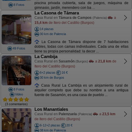
piscina privada cubierta, sala de juegos, máquina de
8 Fotos
gimnasio, jardín, merendero con ba ...
La Casona de Támara
Casa Rural en
Támara de Campos
a
(Palencia)
15,4 km
de Itero del Castillo (Burgos)
14 plazas
30 km de Palencia
La Casona de Támara dispone de 7 habitaciones
dobles, todas con camas individuales. Cada una de ellas
49 Fotos
tiene su propia personalidad: la decor ...
La Cambija
Casa Rural en
Sasamón
a
21,8 km
de
(Burgos)
Itero del Castillo (Burgos)
6+2 plazas
16 €
30 km de Burgos
Casa Rural La Cambija es un alojamiento rural de
8 Fotos
alquiler completo que debe su nombre a una antigua
Video
fuente de Sasamón, es una casa de pueblo ...
(3 comentarios)
Los Manantiales
Casa Rural en
Palenzuela
a
23,5 km
(Palencia)
de Itero del Castillo (Burgos)
6-12+2 plazas
20 €
38 km de Palencia