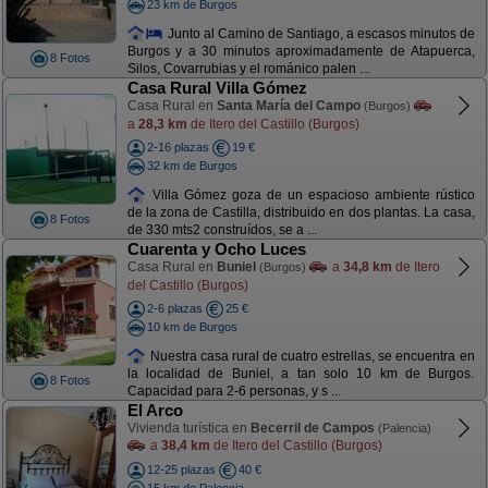
23 km de Burgos
Junto al Camino de Santiago, a escasos minutos de
Burgos y a 30 minutos aproximadamente de Atapuerca,
8 Fotos
Silos, Covarrubias y el románico palen ...
Casa Rural Villa Gómez
Casa Rural en
Santa María del Campo
(Burgos)
a
28,3 km
de Itero del Castillo (Burgos)
2-16 plazas
19 €
32 km de Burgos
Villa Gómez goza de un espacioso ambiente rústico
de la zona de Castilla, distribuido en dos plantas. La casa,
8 Fotos
de 330 mts2 construídos, se a ...
Cuarenta y Ocho Luces
Casa Rural en
Buniel
a
34,8 km
de Itero
(Burgos)
del Castillo (Burgos)
2-6 plazas
25 €
10 km de Burgos
Nuestra casa rural de cuatro estrellas, se encuentra en
la localidad de Buniel, a tan solo 10 km de Burgos.
8 Fotos
Capacidad para 2-6 personas, y s ...
El Arco
Vivienda turística en
Becerril de Campos
(Palencia)
a
38,4 km
de Itero del Castillo (Burgos)
12-25 plazas
40 €
15 km de Palencia