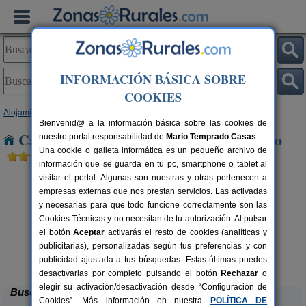
INFORMACIÓN BÁSICA SOBRE
COOKIES
Alojamientos
>
Castilla y León
>
Burgos
> Itero del Castillo
Bienvenid@ a la información básica sobre las cookies de
Casas Rurales cerca de Itero del Castillo
nuestro portal responsabilidad de
Mario Temprado Casas
.
Una cookie o galleta informática es un pequeño archivo de
información que se guarda en tu pc, smartphone o tablet al
visitar el portal. Algunas son nuestras y otras pertenecen a
empresas externas que nos prestan servicios. Las activadas
y necesarias para que todo funcione correctamente son las
Cookies Técnicas y no necesitan de tu autorización. Al pulsar
el botón
Aceptar
activarás el resto de cookies (analíticas y
publicitarias), personalizadas según tus preferencias y con
Casa El Sauco
rs.
6-7+1 pers.
 €
22 €
publicidad ajustada a tus búsquedas. Estas últimas puedes
Ailanes de Zamanzas (Burgos)
desde
desactivarlas por completo pulsando el botón
Rechazar
o
elegir su activación/desactivación desde “Configuración de
Buscar
Cookies”. Más información en nuestra
POLÍTICA DE