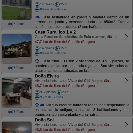
12 plazas
25 €
80 km de Palencia
Casa restaurada en piedra y madera dentro de un
terreno con jardín y merendero todo ello 850m2. Cuenta
8 Fotos
con 5 habitaciones dobles (2 con baño ...
Casa Rural Ico 1 y 2
Casa Rural en
Santibañez de Ecla
a
(Palencia)
47,7 km
de Itero del Castillo (Burgos)
14 plazas
15 €
88 km de Palencia
Casa rural ICO son 2 viviendas de 8 y 6 plazas, se
pueden alquilar por separado o juntas. Son viviendas de
8 Fotos
alquiler completo, situadas en la ...
Doña Elvira
Vivienda turística en
Vivar del Cid
a
(Burgos)
48,7 km
de Itero del Castillo (Burgos)
9+2 plazas
28 €
9 km de Burgos
Antigua casa de labranza rehabitada respetando la
esencia de la antigua, consta de 3 habitaciones y dos
8 Fotos
baños en la primera planta y una hab ...
Doña Sol
Vivienda turística en
Vivar del Cid
a
(Burgos)
48,8 km
de Itero del Castillo (Burgos)