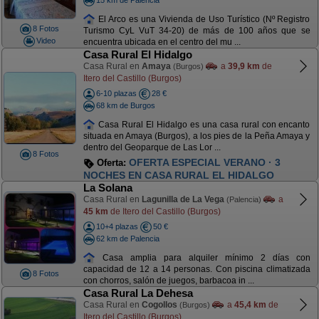
El Arco es una Vivienda de Uso Turístico (Nº Registro
8 Fotos
Turismo CyL VuT 34-20) de más de 100 años que se
Video
encuentra ubicada en el centro del mu ...
Casa Rural El Hidalgo
Casa Rural en
Amaya
a
39,9 km
de
(Burgos)
Itero del Castillo (Burgos)
6-10 plazas
28 €
68 km de Burgos
Casa Rural El Hidalgo es una casa rural con encanto
situada en Amaya (Burgos), a los pies de la Peña Amaya y
dentro del Geoparque de Las Lor ...
8 Fotos
OFERTA ESPECIAL VERANO · 3
Oferta:
NOCHES EN CASA RURAL EL HIDALGO
La Solana
Casa Rural en
Lagunilla de La Vega
a
(Palencia)
45 km
de Itero del Castillo (Burgos)
10+4 plazas
50 €
62 km de Palencia
Casa amplia para alquiler mínimo 2 días con
capacidad de 12 a 14 personas. Con piscina climatizada
8 Fotos
con chorros, salón de juegos, barbacoa in ...
Casa Rural La Dehesa
Casa Rural en
Cogollos
a
45,4 km
de
(Burgos)
Itero del Castillo (Burgos)