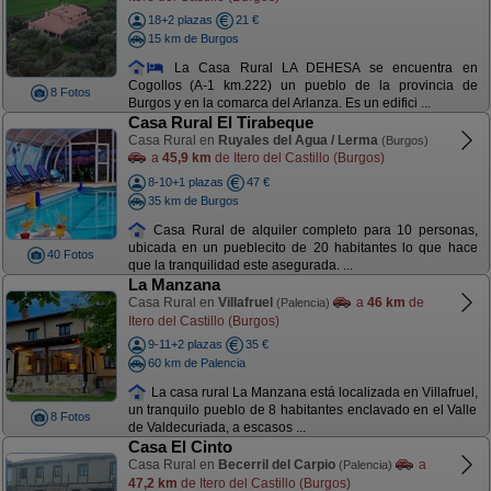
18+2 plazas
21 €
15 km de Burgos
La Casa Rural LA DEHESA se encuentra en
Cogollos (A-1 km.222) un pueblo de la provincia de
8 Fotos
Burgos y en la comarca del Arlanza. Es un edifici ...
Casa Rural El Tirabeque
Casa Rural en
Ruyales del Agua / Lerma
(Burgos)
a
45,9 km
de Itero del Castillo (Burgos)
8-10+1 plazas
47 €
35 km de Burgos
Casa Rural de alquiler completo para 10 personas,
ubicada en un pueblecito de 20 habitantes lo que hace
40 Fotos
que la tranquilidad este asegurada. ...
La Manzana
Casa Rural en
Villafruel
a
46 km
de
(Palencia)
Itero del Castillo (Burgos)
9-11+2 plazas
35 €
60 km de Palencia
La casa rural La Manzana está localizada en Villafruel,
un tranquilo pueblo de 8 habitantes enclavado en el Valle
8 Fotos
de Valdecuriada, a escasos ...
Casa El Cinto
Casa Rural en
Becerril del Carpio
a
(Palencia)
47,2 km
de Itero del Castillo (Burgos)