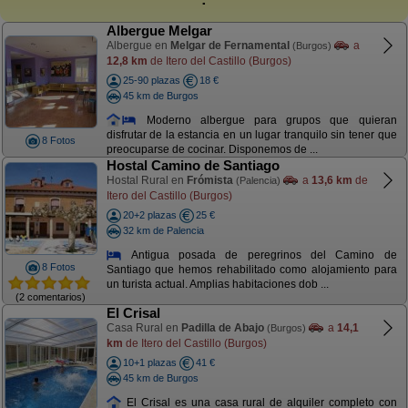
Albergue Melgar
Albergue en
Melgar de Fernamental
a
(Burgos)
12,8 km
de Itero del Castillo (Burgos)
25-90 plazas
18 €
45 km de Burgos
Moderno albergue para grupos que quieran
disfrutar de la estancia en un lugar tranquilo sin tener que
8 Fotos
preocuparse de cocinar. Disponemos de ...
Hostal Camino de Santiago
Hostal Rural en
Frómista
a
13,6 km
de
(Palencia)
Itero del Castillo (Burgos)
20+2 plazas
25 €
32 km de Palencia
Antigua posada de peregrinos del Camino de
8 Fotos
Santiago que hemos rehabilitado como alojamiento para
un turista actual. Amplias habitaciones dob ...
(2 comentarios)
El Crisal
Casa Rural en
Padilla de Abajo
a
14,1
(Burgos)
km
de Itero del Castillo (Burgos)
10+1 plazas
41 €
45 km de Burgos
El Crisal es una casa rural de alquiler completo con