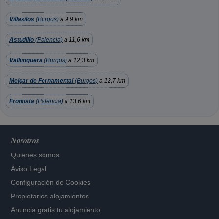
Villasilos
(Burgos)
a 9,9 km
Astudillo
(Palencia)
a 11,6 km
Vallunquera
(Burgos)
a 12,3 km
Melgar de Fernamental
(Burgos)
a 12,7 km
Fromista
(Palencia)
a 13,6 km
Nosotros
Quiénes somos
Aviso Legal
Configuración de Cookies
Propietarios alojamientos
Anuncia gratis tu alojamiento