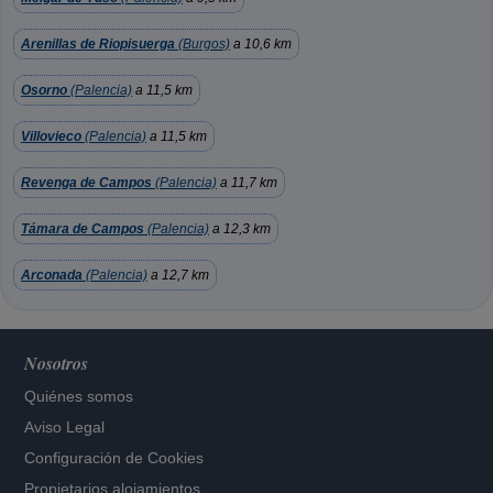
Arenillas de Riopisuerga
(Burgos)
a 10,6 km
Osorno
(Palencia)
a 11,5 km
Villovieco
(Palencia)
a 11,5 km
Revenga de Campos
(Palencia)
a 11,7 km
Támara de Campos
(Palencia)
a 12,3 km
Arconada
(Palencia)
a 12,7 km
Nosotros
Quiénes somos
Aviso Legal
Configuración de Cookies
Propietarios alojamientos