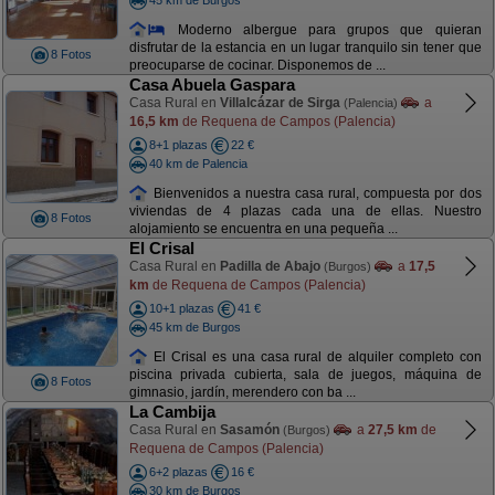
Moderno albergue para grupos que quieran
disfrutar de la estancia en un lugar tranquilo sin tener que
8 Fotos
preocuparse de cocinar. Disponemos de ...
Casa Abuela Gaspara
Casa Rural en
Villalcázar de Sirga
a
(Palencia)
16,5 km
de Requena de Campos (Palencia)
8+1 plazas
22 €
40 km de Palencia
Bienvenidos a nuestra casa rural, compuesta por dos
viviendas de 4 plazas cada una de ellas. Nuestro
8 Fotos
alojamiento se encuentra en una pequeña ...
El Crisal
Casa Rural en
Padilla de Abajo
a
17,5
(Burgos)
km
de Requena de Campos (Palencia)
10+1 plazas
41 €
45 km de Burgos
El Crisal es una casa rural de alquiler completo con
piscina privada cubierta, sala de juegos, máquina de
8 Fotos
gimnasio, jardín, merendero con ba ...
La Cambija
Casa Rural en
Sasamón
a
27,5 km
de
(Burgos)
Requena de Campos (Palencia)
6+2 plazas
16 €
30 km de Burgos