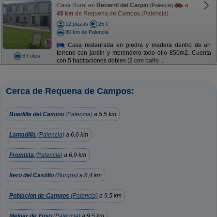
Casa Rural en
Becerril del Carpio
a
(Palencia)
45 km
de Requena de Campos (Palencia)
12 plazas
25 €
80 km de Palencia
Casa restaurada en piedra y madera dentro de un
terreno con jardín y merendero todo ello 850m2. Cuenta
8 Fotos
con 5 habitaciones dobles (2 con baño ...
Cerca de Requena de Campos:
Boadilla del Camino
(Palencia)
a 5,5 km
Lantadilla
(Palencia)
a 6,6 km
Fromista
(Palencia)
a 6,9 km
Itero del Castillo
(Burgos)
a 8,4 km
Poblacion de Campos
(Palencia)
a 9,5 km
Melgar de Yuso
(Palencia)
a 9,5 km