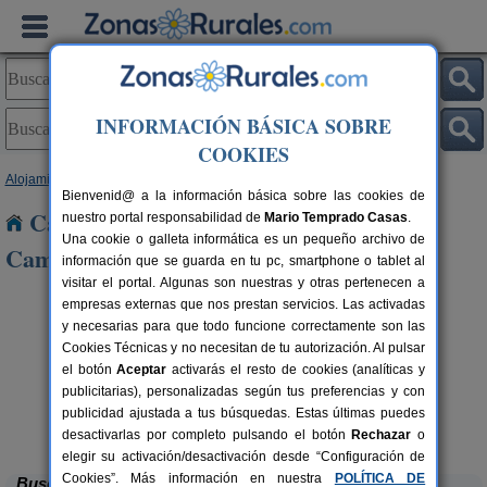
INFORMACIÓN BÁSICA SOBRE
COOKIES
Alojamientos
>
Castilla y León
>
Palencia
> Requena de Campos
Bienvenid@ a la información básica sobre las cookies de
Casas Rurales cerca de Requena de
nuestro portal responsabilidad de
Mario Temprado Casas
.
Una cookie o galleta informática es un pequeño archivo de
Campos
información que se guarda en tu pc, smartphone o tablet al
visitar el portal. Algunas son nuestras y otras pertenecen a
empresas externas que nos prestan servicios. Las activadas
y necesarias para que todo funcione correctamente son las
Cookies Técnicas y no necesitan de tu autorización. Al pulsar
el botón
Aceptar
activarás el resto de cookies (analíticas y
publicitarias), personalizadas según tus preferencias y con
publicidad ajustada a tus búsquedas. Estas últimas puedes
La Casona de Támara
rs.
14 pers.
 €
30 €
Támara de Campos (Palencia)
desde
desactivarlas por completo pulsando el botón
Rechazar
o
elegir su activación/desactivación desde “Configuración de
Cookies”. Más información en nuestra
POLÍTICA DE
Buscar