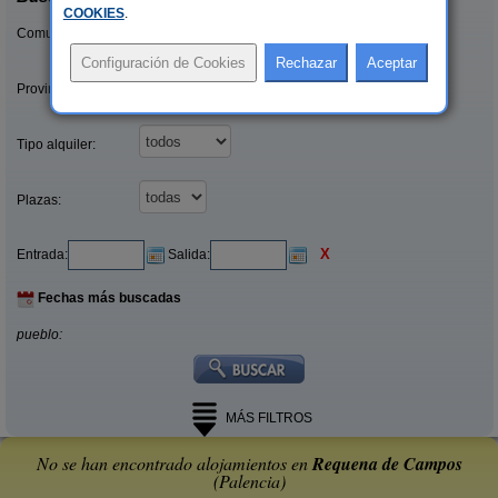
COOKIES
.
Comunidades:
Provincias/Islas:
Tipo alquiler:
Plazas:
X
Entrada:
Salida:
Fechas más buscadas
pueblo:
MÁS FILTROS
No se han encontrado alojamientos en
Requena de Campos
(Palencia)