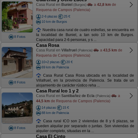
Casa Rural en
Buniel
a
42,8 km
de
(Burgos)
Requena de Campos (Palencia)
2-6 plazas
25 €
10 km de Burgos
Nuestra casa rural de cuatro estrellas, se encuentra en
la localidad de Buniel, a tan solo 10 km de Burgos.
8 Fotos
Capacidad para 2-6 personas, y s ...
Casa Rosa
Casa Rural en
Villafruel
a
43,5 km
de
(Palencia)
Requena de Campos (Palencia)
10+2 plazas
20 €
69 km de Palencia
Casa Rural Casa Rosa ubicada en la localidad de
Villafruel, en la provincia de Palencia. Se trata de un
8 Fotos
alojamiento de carácter rústico reha ...
Casa Rural Ico 1 y 2
Casa Rural en
Santibañez de Ecla
a
(Palencia)
44,5 km
de Requena de Campos (Palencia)
14 plazas
15 €
88 km de Palencia
Casa rural ICO son 2 viviendas de 8 y 6 plazas, se
pueden alquilar por separado o juntas. Son viviendas de
8 Fotos
alquiler completo, situadas en la ...
Casa El Cinto