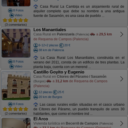
Casa Rural La Cambija es un alojamiento rural de
8 Fotos
alquiler completo que debe su nombre a una antigua
Video
fuente de Sasamón, es una casa de pueblo ...
(3 comentarios)
Los Manantiales
Casa Rural en
Palenzuela
a
29,5 km
(Palencia)
de Requena de Campos (Palencia)
6-12+2 plazas
20 €
38 km de Palencia
La Casa Rural Los Manantiales, construida en el
8 Fotos
verano del 2011, consta de un edificio de tres plantas. La
Video
planta baja, cuenta con un merend ...
Castillo Goyito y Eugenio
Casa Rural en
Citores del Páramo / Sasamón
a
31,2 km
de Requena de Campos
(Burgos)
(Palencia)
12 plazas
25 €
20 km de Burgos
8 Fotos
Las casas rurales están situadas en el casco urbano
de Citores del Páramo, un pueblo tranquilo de unos 30
(2 comentarios)
habitantes, que como el nombre ind ...
El Arco
Vivienda turística en
Becerril de Campos
(Palencia)