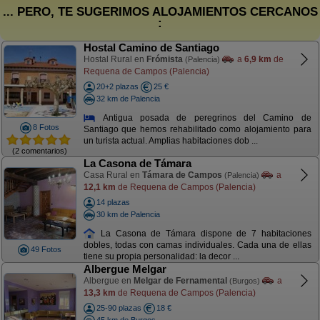
... PERO, TE SUGERIMOS ALOJAMIENTOS CERCANOS
:
Hostal Camino de Santiago
Hostal Rural en
Frómista
a
6,9 km
de
(Palencia)
Requena de Campos (Palencia)
20+2 plazas
25 €
32 km de Palencia
Antigua posada de peregrinos del Camino de
8 Fotos
Santiago que hemos rehabilitado como alojamiento para
un turista actual. Amplias habitaciones dob ...
(2 comentarios)
La Casona de Támara
Casa Rural en
Támara de Campos
a
(Palencia)
12,1 km
de Requena de Campos (Palencia)
14 plazas
30 km de Palencia
La Casona de Támara dispone de 7 habitaciones
dobles, todas con camas individuales. Cada una de ellas
49 Fotos
tiene su propia personalidad: la decor ...
Albergue Melgar
Albergue en
Melgar de Fernamental
a
(Burgos)
13,3 km
de Requena de Campos (Palencia)
25-90 plazas
18 €
45 km de Burgos