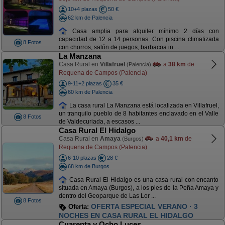
10+4 plazas
50 €
62 km de Palencia
Casa amplia para alquiler mínimo 2 días con
capacidad de 12 a 14 personas. Con piscina climatizada
8 Fotos
con chorros, salón de juegos, barbacoa in ...
La Manzana
Casa Rural en
Villafruel
a
38 km
de
(Palencia)
Requena de Campos (Palencia)
9-11+2 plazas
35 €
60 km de Palencia
La casa rural La Manzana está localizada en Villafruel,
un tranquilo pueblo de 8 habitantes enclavado en el Valle
8 Fotos
de Valdecuriada, a escasos ...
Casa Rural El Hidalgo
Casa Rural en
Amaya
a
40,1 km
de
(Burgos)
Requena de Campos (Palencia)
6-10 plazas
28 €
68 km de Burgos
Casa Rural El Hidalgo es una casa rural con encanto
situada en Amaya (Burgos), a los pies de la Peña Amaya y
dentro del Geoparque de Las Lor ...
8 Fotos
OFERTA ESPECIAL VERANO · 3
Oferta:
NOCHES EN CASA RURAL EL HIDALGO
Cuarenta y Ocho Luces