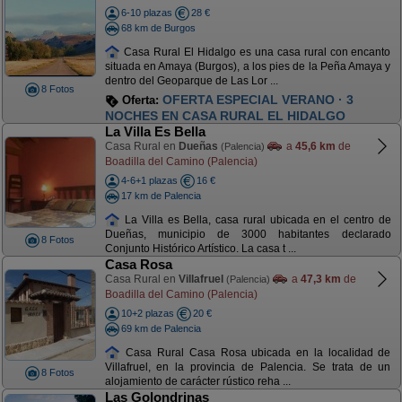
6-10 plazas
28 €
68 km de Burgos
Casa Rural El Hidalgo es una casa rural con encanto
situada en Amaya (Burgos), a los pies de la Peña Amaya y
dentro del Geoparque de Las Lor ...
8 Fotos
OFERTA ESPECIAL VERANO · 3
Oferta:
NOCHES EN CASA RURAL EL HIDALGO
La Villa Es Bella
Casa Rural en
Dueñas
a
45,6 km
de
(Palencia)
Boadilla del Camino (Palencia)
4-6+1 plazas
16 €
17 km de Palencia
La Villa es Bella, casa rural ubicada en el centro de
Dueñas, municipio de 3000 habitantes declarado
8 Fotos
Conjunto Histórico Artístico. La casa t ...
Casa Rosa
Casa Rural en
Villafruel
a
47,3 km
de
(Palencia)
Boadilla del Camino (Palencia)
10+2 plazas
20 €
69 km de Palencia
Casa Rural Casa Rosa ubicada en la localidad de
Villafruel, en la provincia de Palencia. Se trata de un
8 Fotos
alojamiento de carácter rústico reha ...
Las Golondrinas