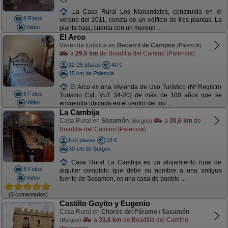
La Casa Rural Los Manantiales, construida en el
8 Fotos
verano del 2011, consta de un edificio de tres plantas. La
Video
planta baja, cuenta con un merend ...
El Arco
Vivienda turística en
Becerril de Campos
(Palencia)
a
29,5 km
de Boadilla del Camino (Palencia)
12-25 plazas
40 €
15 km de Palencia
El Arco es una Vivienda de Uso Turístico (Nº Registro
8 Fotos
Turismo CyL VuT 34-20) de más de 100 años que se
Video
encuentra ubicada en el centro del mu ...
La Cambija
Casa Rural en
Sasamón
a
30,6 km
de
(Burgos)
Boadilla del Camino (Palencia)
6+2 plazas
16 €
30 km de Burgos
Casa Rural La Cambija es un alojamiento rural de
8 Fotos
alquiler completo que debe su nombre a una antigua
Video
fuente de Sasamón, es una casa de pueblo ...
(3 comentarios)
Castillo Goyito y Eugenio
Casa Rural en
Citores del Páramo / Sasamón
a
33,6 km
de Boadilla del Camino
(Burgos)