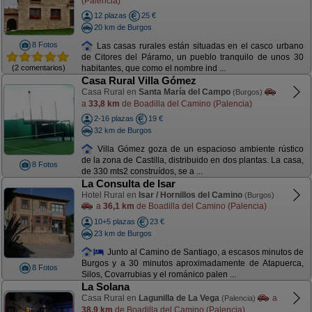
(Palencia)
12 plazas
25 €
20 km de Burgos
8 Fotos
Las casas rurales están situadas en el casco urbano
de Citores del Páramo, un pueblo tranquilo de unos 30
(2 comentarios)
habitantes, que como el nombre ind ...
Casa Rural Villa Gómez
Casa Rural en
Santa María del Campo
(Burgos)
a
33,8 km
de Boadilla del Camino (Palencia)
2-16 plazas
19 €
32 km de Burgos
Villa Gómez goza de un espacioso ambiente rústico
de la zona de Castilla, distribuido en dos plantas. La casa,
8 Fotos
de 330 mts2 construídos, se a ...
La Consulta de Isar
Hotel Rural en
Isar / Hornillos del Camino
(Burgos)
a
36,1 km
de Boadilla del Camino (Palencia)
10+5 plazas
23 €
23 km de Burgos
Junto al Camino de Santiago, a escasos minutos de
Burgos y a 30 minutos aproximadamente de Atapuerca,
8 Fotos
Silos, Covarrubias y el románico palen ...
La Solana
Casa Rural en
Lagunilla de La Vega
a
(Palencia)
38,9 km
de Boadilla del Camino (Palencia)