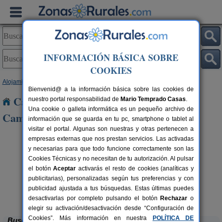
INFORMACIÓN BÁSICA SOBRE
COOKIES
Alojamientos
>
Castilla y León
>
Palencia
> Boadilla del Camino
Bienvenid@ a la información básica sobre las cookies de
Casas Rurales cerca de Boadilla del
nuestro portal responsabilidad de
Mario Temprado Casas
.
Una cookie o galleta informática es un pequeño archivo de
Camino
información que se guarda en tu pc, smartphone o tablet al
visitar el portal. Algunas son nuestras y otras pertenecen a
empresas externas que nos prestan servicios. Las activadas
y necesarias para que todo funcione correctamente son las
Cookies Técnicas y no necesitan de tu autorización. Al pulsar
el botón
Aceptar
activarás el resto de cookies (analíticas y
publicitarias), personalizadas según tus preferencias y con
publicidad ajustada a tus búsquedas. Estas últimas puedes
Casa Calderón
rs.
10+1 pers.
 €
30 €
Brañosera (Palencia)
desde
desactivarlas por completo pulsando el botón
Rechazar
o
elegir su activación/desactivación desde “Configuración de
Cookies”. Más información en nuestra
POLÍTICA DE
Buscar