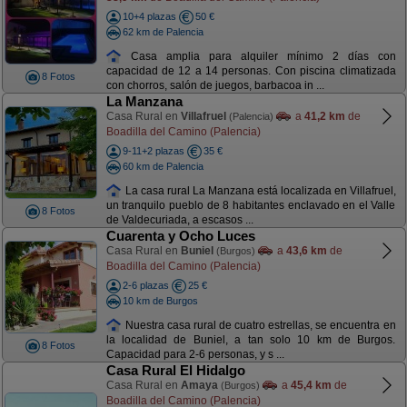
10+4 plazas
50 €
62 km de Palencia
Casa amplia para alquiler mínimo 2 días con
capacidad de 12 a 14 personas. Con piscina climatizada
8 Fotos
con chorros, salón de juegos, barbacoa in ...
La Manzana
Casa Rural en
Villafruel
a
41,2 km
de
(Palencia)
Boadilla del Camino (Palencia)
9-11+2 plazas
35 €
60 km de Palencia
La casa rural La Manzana está localizada en Villafruel,
un tranquilo pueblo de 8 habitantes enclavado en el Valle
8 Fotos
de Valdecuriada, a escasos ...
Cuarenta y Ocho Luces
Casa Rural en
Buniel
a
43,6 km
de
(Burgos)
Boadilla del Camino (Palencia)
2-6 plazas
25 €
10 km de Burgos
Nuestra casa rural de cuatro estrellas, se encuentra en
la localidad de Buniel, a tan solo 10 km de Burgos.
8 Fotos
Capacidad para 2-6 personas, y s ...
Casa Rural El Hidalgo
Casa Rural en
Amaya
a
45,4 km
de
(Burgos)
Boadilla del Camino (Palencia)