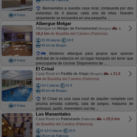
Bienvenidos a nuestra casa rural, compuesta por dos
viviendas de 4 plazas cada una de ellas. Nuestro
8 Fotos
alojamiento se encuentra en una pequeña ...
Albergue Melgar
Albergue en
Melgar de Fernamental
a
(Burgos)
18,2 km
de Boadilla del Camino (Palencia)
25-90 plazas
18 €
45 km de Burgos
Moderno albergue para grupos que quieran
disfrutar de la estancia en un lugar tranquilo sin tener que
8 Fotos
preocuparse de cocinar. Disponemos de ...
El Crisal
Casa Rural en
Padilla de Abajo
a
21,6
(Burgos)
km
de Boadilla del Camino (Palencia)
10+1 plazas
41 €
45 km de Burgos
El Crisal es una casa rural de alquiler completo con
piscina privada cubierta, sala de juegos, máquina de
8 Fotos
gimnasio, jardín, merendero con ba ...
Los Manantiales
Casa Rural en
Palenzuela
a
25,5 km
(Palencia)
de Boadilla del Camino (Palencia)
6-12+2 plazas
20 €
38 km de Palencia