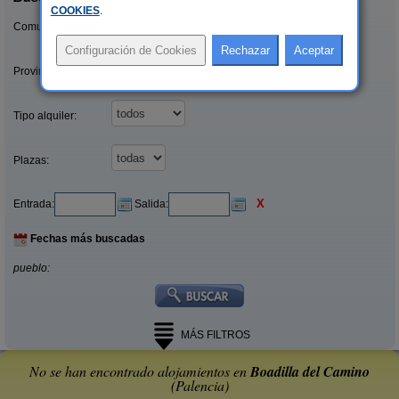
COOKIES
.
Comunidades:
Provincias/Islas:
Tipo alquiler:
Plazas:
X
Entrada:
Salida:
Fechas más buscadas
pueblo:
MÁS FILTROS
No se han encontrado alojamientos en
Boadilla del Camino
(Palencia)