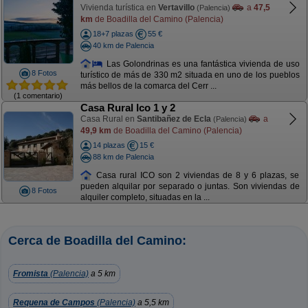
Vivienda turística en
Vertavillo
a
47,5
(Palencia)
km
de Boadilla del Camino (Palencia)
18+7 plazas
55 €
40 km de Palencia
Las Golondrinas es una fantástica vivienda de uso
8 Fotos
turístico de más de 330 m2 situada en uno de los pueblos
más bellos de la comarca del Cerr ...
(1 comentario)
Casa Rural Ico 1 y 2
Casa Rural en
Santibañez de Ecla
a
(Palencia)
49,9 km
de Boadilla del Camino (Palencia)
14 plazas
15 €
88 km de Palencia
Casa rural ICO son 2 viviendas de 8 y 6 plazas, se
pueden alquilar por separado o juntas. Son viviendas de
8 Fotos
alquiler completo, situadas en la ...
Cerca de Boadilla del Camino:
Fromista
(Palencia)
a 5 km
Requena de Campos
(Palencia)
a 5,5 km