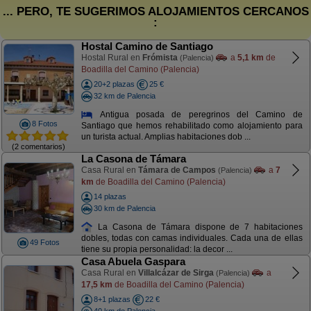
... PERO, TE SUGERIMOS ALOJAMIENTOS CERCANOS
:
Hostal Camino de Santiago
Hostal Rural en
Frómista
a
5,1 km
de
(Palencia)
Boadilla del Camino (Palencia)
20+2 plazas
25 €
32 km de Palencia
Antigua posada de peregrinos del Camino de
8 Fotos
Santiago que hemos rehabilitado como alojamiento para
un turista actual. Amplias habitaciones dob ...
(2 comentarios)
La Casona de Támara
Casa Rural en
Támara de Campos
a
7
(Palencia)
km
de Boadilla del Camino (Palencia)
14 plazas
30 km de Palencia
La Casona de Támara dispone de 7 habitaciones
dobles, todas con camas individuales. Cada una de ellas
49 Fotos
tiene su propia personalidad: la decor ...
Casa Abuela Gaspara
Casa Rural en
Villalcázar de Sirga
a
(Palencia)
17,5 km
de Boadilla del Camino (Palencia)
8+1 plazas
22 €
40 km de Palencia