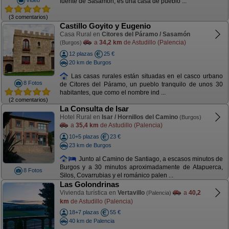
fuente de Sasamón, es una casa de pueblo ...
(3 comentarios)
Castillo Goyito y Eugenio
Casa Rural en
Citores del Páramo / Sasamón
a
34,2 km
de Astudillo (Palencia)
(Burgos)
12 plazas
25 €
20 km de Burgos
Las casas rurales están situadas en el casco urbano
8 Fotos
de Citores del Páramo, un pueblo tranquilo de unos 30
habitantes, que como el nombre ind ...
(2 comentarios)
La Consulta de Isar
Hotel Rural en
Isar / Hornillos del Camino
(Burgos)
a
35,4 km
de Astudillo (Palencia)
10+5 plazas
23 €
23 km de Burgos
Junto al Camino de Santiago, a escasos minutos de
Burgos y a 30 minutos aproximadamente de Atapuerca,
8 Fotos
Silos, Covarrubias y el románico palen ...
Las Golondrinas
Vivienda turística en
Vertavillo
a
40,2
(Palencia)
km
de Astudillo (Palencia)
18+7 plazas
55 €
40 km de Palencia