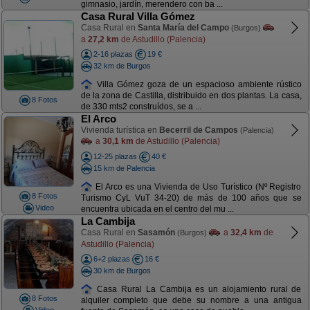
gimnasio, jardín, merendero con ba ...
Casa Rural Villa Gómez
Casa Rural en
Santa María del Campo
(Burgos)
a
27,2 km
de Astudillo (Palencia)
2-16 plazas
19 €
32 km de Burgos
Villa Gómez goza de un espacioso ambiente rústico
de la zona de Castilla, distribuido en dos plantas. La casa,
8 Fotos
de 330 mts2 construídos, se a ...
El Arco
Vivienda turística en
Becerril de Campos
(Palencia)
a
30,1 km
de Astudillo (Palencia)
12-25 plazas
40 €
15 km de Palencia
El Arco es una Vivienda de Uso Turístico (Nº Registro
8 Fotos
Turismo CyL VuT 34-20) de más de 100 años que se
Video
encuentra ubicada en el centro del mu ...
La Cambija
Casa Rural en
Sasamón
a
32,4 km
de
(Burgos)
Astudillo (Palencia)
6+2 plazas
16 €
30 km de Burgos
Casa Rural La Cambija es un alojamiento rural de
8 Fotos
alquiler completo que debe su nombre a una antigua
Video