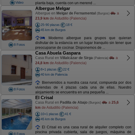
Video
planta baja, cuenta con un merend ...
Albergue Melgar
Albergue en
Melgar de Fernamental
a
(Burgos)
23,9 km
de Astudillo (Palencia)
25-90 plazas
18 €
45 km de Burgos
Moderno albergue para grupos que quieran
disfrutar de la estancia en un lugar tranquilo sin tener que
8 Fotos
preocuparse de cocinar. Disponemos de ...
Casa Abuela Gaspara
Casa Rural en
Villalcázar de Sirga
a
(Palencia)
24,8 km
de Astudillo (Palencia)
8+1 plazas
22 €
40 km de Palencia
Bienvenidos a nuestra casa rural, compuesta por dos
viviendas de 4 plazas cada una de ellas. Nuestro
8 Fotos
alojamiento se encuentra en una pequeña ...
El Crisal
Casa Rural en
Padilla de Abajo
a
25,6
(Burgos)
km
de Astudillo (Palencia)
10+1 plazas
41 €
45 km de Burgos
El Crisal es una casa rural de alquiler completo con
piscina privada cubierta, sala de juegos, máquina de
8 Fotos