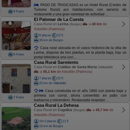
PAGO DE TRASCASAS es un Hotel Rural (Centro de
Turismo Rural) por habitaciones, con servicio de
8 Fotos
restaurante y una gran variedad de actividad ...
El Palomar de La Cuesta
Casa Rural en
Lerma
a
48 km
de
(Burgos)
Astudillo (Palencia)
8 plazas
22 €
36 km de Burgos
Casa rural ubicada en el casco historico de la villa de
Lerma, dispone de tres plantas, en la planta baja, hay un
8 Fotos
portal biblioteca una coci ...
Casa Rural Sarmiento
Casa Rural en
Cubillas de Santa Marta
(Valladolid)
a
48,1 km
de Astudillo (Palencia)
7 plazas
22 €
25 km de Valladolid
Casa construida en el año 1880 con planta baja y
primera con corral, ahora convertido en patio con
7 Fotos
barbacoa y merendero. Restaurada respetan ...
Casa Rural La Dehesa
Casa Rural en
Cogollos
a
48,7 km
de
(Burgos)
Astudillo (Palencia)
18+2 plazas
21 €
15 km de Burgos