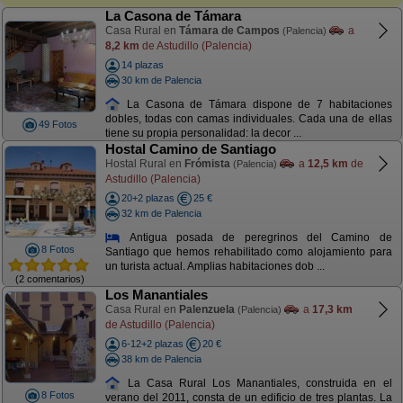
La Casona de Támara
Casa Rural en
Támara de Campos
a
(Palencia)
8,2 km
de Astudillo (Palencia)
14 plazas
30 km de Palencia
La Casona de Támara dispone de 7 habitaciones
dobles, todas con camas individuales. Cada una de ellas
49 Fotos
tiene su propia personalidad: la decor ...
Hostal Camino de Santiago
Hostal Rural en
Frómista
a
12,5 km
de
(Palencia)
Astudillo (Palencia)
20+2 plazas
25 €
32 km de Palencia
Antigua posada de peregrinos del Camino de
8 Fotos
Santiago que hemos rehabilitado como alojamiento para
un turista actual. Amplias habitaciones dob ...
(2 comentarios)
Los Manantiales
Casa Rural en
Palenzuela
a
17,3 km
(Palencia)
de Astudillo (Palencia)
6-12+2 plazas
20 €
38 km de Palencia
La Casa Rural Los Manantiales, construida en el
8 Fotos
verano del 2011, consta de un edificio de tres plantas. La