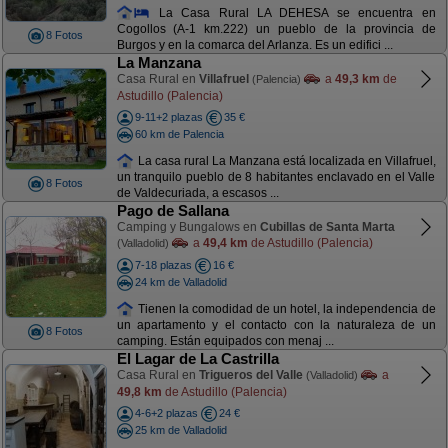
La Casa Rural LA DEHESA se encuentra en
Cogollos (A-1 km.222) un pueblo de la provincia de
8 Fotos
Burgos y en la comarca del Arlanza. Es un edifici ...
La Manzana
Casa Rural en
Villafruel
a
49,3 km
de
(Palencia)
Astudillo (Palencia)
9-11+2 plazas
35 €
60 km de Palencia
La casa rural La Manzana está localizada en Villafruel,
un tranquilo pueblo de 8 habitantes enclavado en el Valle
8 Fotos
de Valdecuriada, a escasos ...
Pago de Sallana
Camping y Bungalows en
Cubillas de Santa Marta
a
49,4 km
de Astudillo (Palencia)
(Valladolid)
7-18 plazas
16 €
24 km de Valladolid
Tienen la comodidad de un hotel, la independencia de
un apartamento y el contacto con la naturaleza de un
8 Fotos
camping. Están equipados con menaj ...
El Lagar de La Castrilla
Casa Rural en
Trigueros del Valle
a
(Valladolid)
49,8 km
de Astudillo (Palencia)
4-6+2 plazas
24 €
25 km de Valladolid