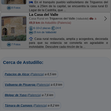
En el tranquilo pueblo vallisoletano de Trigueros del
Valle, a 25km de la capital, se encuentra la casa rural El
8 Fotos
Lagar de la Castrilla, que ...
La Casa del Valle
Casa Rural en
Trigueros del Valle
a
(Valladolid)
49,9 km
de Astudillo (Palencia)
6-10+2 plazas
24 €
25 km de Valladolid
Casa rural restaurada, amplia y acogedora, decorada
para que su estancia se convierta en agradable e
7 Fotos
inolvidable. Descubre cada rincón de la ...
Cerca de Astudillo:
Palacios de Alcor
(Palencia)
a 6,5 km
Valbuena de Pisuerga
(Palencia)
a 6,9 km
Melgar de Yuso
(Palencia)
a 7,6 km
Támara de Campos
(Palencia)
a 8,2 km