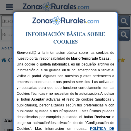
INFORMACIÓN BÁSICA SOBRE
COOKIES
Alojamientos
>
Castilla y León
>
Palencia
> Astudillo
Bienvenid@ a la información básica sobre las cookies de
Casas Rurales cerca de Astudillo
nuestro portal responsabilidad de
Mario Temprado Casas
.
Una cookie o galleta informática es un pequeño archivo de
información que se guarda en tu pc, smartphone o tablet al
visitar el portal. Algunas son nuestras y otras pertenecen a
empresas externas que nos prestan servicios. Las activadas
y necesarias para que todo funcione correctamente son las
Cookies Técnicas y no necesitan de tu autorización. Al pulsar
el botón
Aceptar
activarás el resto de cookies (analíticas y
Casa Calderón
rs.
10+1 pers.
publicitarias), personalizadas según tus preferencias y con
 €
30 €
Brañosera (Palencia)
desde
publicidad ajustada a tus búsquedas. Estas últimas puedes
desactivarlas por completo pulsando el botón
Rechazar
o
Buscar
elegir su activación/desactivación desde “Configuración de
Cookies”. Más información en nuestra
POLÍTICA DE
Comunidades: