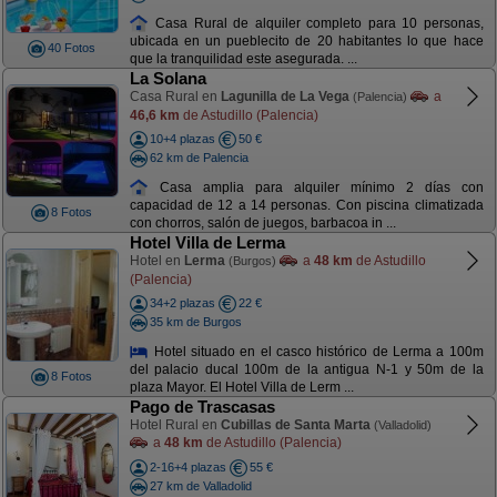
Casa Rural de alquiler completo para 10 personas,
ubicada en un pueblecito de 20 habitantes lo que hace
40 Fotos
que la tranquilidad este asegurada. ...
La Solana
Casa Rural en
Lagunilla de La Vega
a
(Palencia)
46,6 km
de Astudillo (Palencia)
10+4 plazas
50 €
62 km de Palencia
Casa amplia para alquiler mínimo 2 días con
capacidad de 12 a 14 personas. Con piscina climatizada
8 Fotos
con chorros, salón de juegos, barbacoa in ...
Hotel Villa de Lerma
Hotel en
Lerma
a
48 km
de Astudillo
(Burgos)
(Palencia)
34+2 plazas
22 €
35 km de Burgos
Hotel situado en el casco histórico de Lerma a 100m
del palacio ducal 100m de la antigua N-1 y 50m de la
8 Fotos
plaza Mayor. El Hotel Villa de Lerm ...
Pago de Trascasas
Hotel Rural en
Cubillas de Santa Marta
(Valladolid)
a
48 km
de Astudillo (Palencia)
2-16+4 plazas
55 €
27 km de Valladolid