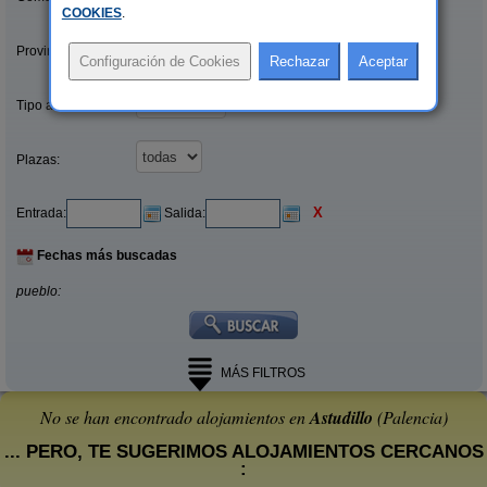
COOKIES
.
Provincias/Islas:
Tipo alquiler:
Plazas:
X
Entrada:
Salida:
Fechas más buscadas
pueblo:
MÁS FILTROS
No se han encontrado alojamientos en
Astudillo
(Palencia)
... PERO, TE SUGERIMOS ALOJAMIENTOS CERCANOS
: