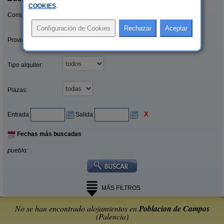
COOKIES
.
Comunidades:
Provincias/Islas:
Tipo alquiler:
Plazas:
X
Entrada:
Salida:
Fechas más buscadas
pueblo:
MÁS FILTROS
No se han encontrado alojamientos en
Poblacion de Campos
(Palencia)