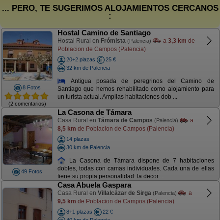
... PERO, TE SUGERIMOS ALOJAMIENTOS CERCANOS
:
Hostal Camino de Santiago
Hostal Rural en
Frómista
a
3,3 km
de
(Palencia)
Poblacion de Campos (Palencia)
20+2 plazas
25 €
32 km de Palencia
Antigua posada de peregrinos del Camino de
8 Fotos
Santiago que hemos rehabilitado como alojamiento para
un turista actual. Amplias habitaciones dob ...
(2 comentarios)
La Casona de Támara
Casa Rural en
Támara de Campos
a
(Palencia)
8,5 km
de Poblacion de Campos (Palencia)
14 plazas
30 km de Palencia
La Casona de Támara dispone de 7 habitaciones
dobles, todas con camas individuales. Cada una de ellas
49 Fotos
tiene su propia personalidad: la decor ...
Casa Abuela Gaspara
Casa Rural en
Villalcázar de Sirga
a
(Palencia)
9,5 km
de Poblacion de Campos (Palencia)
8+1 plazas
22 €
40 km de Palencia