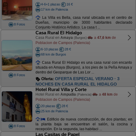
4-6+1 plazas
16 €
17 km de Palencia
La Villa es Bella, casa rural ubicada en el centro de
Dueñas, municipio de 3000 habitantes declarado
8 Fotos
Conjunto Histórico Artístico. La casa t ...
Casa Rural El Hidalgo
Casa Rural en
Amaya
a
47,6 km
de
(Burgos)
Poblacion de Campos (Palencia)
6-10 plazas
28 €
68 km de Burgos
Casa Rural El Hidalgo es una casa rural con encanto
situada en Amaya (Burgos), a los pies de la Peña Amaya y
dentro del Geoparque de Las Lor ...
8 Fotos
OFERTA ESPECIAL VERANO · 3
Oferta:
NOCHES EN CASA RURAL EL HIDALGO
Hotel Rural Villa y Corte
Hotel Rural en
Ampudia
a
48 km
de
(Palencia)
Poblacion de Campos (Palencia)
20 plazas
28 €
25 km de Palencia
Edificio de nueva construcción, de dos plantas; en
la planta baja se encuentran el salón, la cocina y
8 Fotos
recepción. En la segunda, las habitaci ...
Las Casitas de Papel