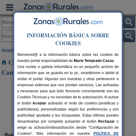
INFORMACIÓN BÁSICA SOBRE
COOKIES
Alojamientos
>
Castilla y León
>
Palencia
> Poblacion de Campos
Bienvenid@ a la información básica sobre las cookies de
Casas Rurales cerca de Poblacion de
nuestro portal responsabilidad de
Mario Temprado Casas
.
Una cookie o galleta informática es un pequeño archivo de
Campos
información que se guarda en tu pc, smartphone o tablet al
visitar el portal. Algunas son nuestras y otras pertenecen a
empresas externas que nos prestan servicios. Las activadas
y necesarias para que todo funcione correctamente son las
Cookies Técnicas y no necesitan de tu autorización. Al pulsar
el botón
Aceptar
activarás el resto de cookies (analíticas y
publicitarias), personalizadas según tus preferencias y con
publicidad ajustada a tus búsquedas. Estas últimas puedes
Casa Calderón
rs.
10+1 pers.
 €
30 €
Brañosera (Palencia)
desde
desactivarlas por completo pulsando el botón
Rechazar
o
elegir su activación/desactivación desde “Configuración de
Cookies”. Más información en nuestra
POLÍTICA DE
Buscar