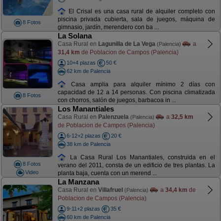
El Crisal es una casa rural de alquiler completo con
piscina privada cubierta, sala de juegos, máquina de
8 Fotos
gimnasio, jardín, merendero con ba ...
La Solana
Casa Rural en
Lagunilla de La Vega
a
(Palencia)
31,4 km
de Poblacion de Campos (Palencia)
10+4 plazas
50 €
62 km de Palencia
Casa amplia para alquiler mínimo 2 días con
capacidad de 12 a 14 personas. Con piscina climatizada
8 Fotos
con chorros, salón de juegos, barbacoa in ...
Los Manantiales
Casa Rural en
Palenzuela
a
32,5 km
(Palencia)
de Poblacion de Campos (Palencia)
6-12+2 plazas
20 €
38 km de Palencia
La Casa Rural Los Manantiales, construida en el
8 Fotos
verano del 2011, consta de un edificio de tres plantas. La
Video
planta baja, cuenta con un merend ...
La Manzana
Casa Rural en
Villafruel
a
34,4 km
de
(Palencia)
Poblacion de Campos (Palencia)
9-11+2 plazas
35 €
60 km de Palencia