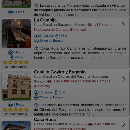
La casa rural La Manzana está localizada en Villafruel,
un tranquilo pueblo de 8 habitantes enclavado en el Valle
8 Fotos
de Valdecuriada, a escasos ...
La Cambija
Casa Rural en
Sasamón
a
37 km
de
(Burgos)
Poblacion de Campos (Palencia)
6+2 plazas
16 €
30 km de Burgos
Casa Rural La Cambija es un alojamiento rural de
8 Fotos
alquiler completo que debe su nombre a una antigua
Video
fuente de Sasamón, es una casa de pueblo ...
(3 comentarios)
Castillo Goyito y Eugenio
Casa Rural en
Citores del Páramo / Sasamón
a
40,6 km
de Poblacion de Campos
(Burgos)
(Palencia)
12 plazas
25 €
20 km de Burgos
8 Fotos
Las casas rurales están situadas en el casco urbano
de Citores del Páramo, un pueblo tranquilo de unos 30
(2 comentarios)
habitantes, que como el nombre ind ...
Casa Rosa
Casa Rural en
Villafruel
a
41,2 km
de
(Palencia)
Poblacion de Campos (Palencia)