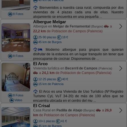
Bienvenidos a nuestra casa rural, compuesta por dos
viviendas de 4 plazas cada una de ellas. Nuestro
8 Fotos
alojamiento se encuentra en una pequeña ...
Albergue Melgar
Albergue en
Melgar de Fernamental
a
(Burgos)
22,2 km
de Poblacion de Campos (Palencia)
25-90 plazas
18 €
45 km de Burgos
Moderno albergue para grupos que quieran
disfrutar de la estancia en un lugar tranquilo sin tener que
8 Fotos
preocuparse de cocinar. Disponemos de ...
El Arco
Vivienda turística en
Becerril de Campos
(Palencia)
a
24,1 km
de Poblacion de Campos (Palencia)
12-25 plazas
40 €
15 km de Palencia
El Arco es una Vivienda de Uso Turístico (Nº Registro
8 Fotos
Turismo CyL VuT 34-20) de más de 100 años que se
Video
encuentra ubicada en el centro del mu ...
El Crisal
Casa Rural en
Padilla de Abajo
a
26,9
(Burgos)
km
de Poblacion de Campos (Palencia)
10+1 plazas
41 €
45 km de Burgos