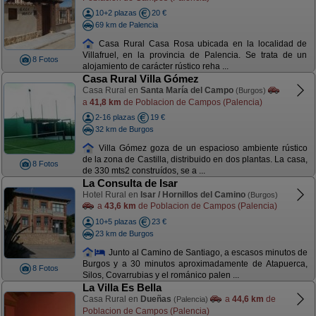
10+2 plazas
20 €
69 km de Palencia
Casa Rural Casa Rosa ubicada en la localidad de
Villafruel, en la provincia de Palencia. Se trata de un
8 Fotos
alojamiento de carácter rústico reha ...
Casa Rural Villa Gómez
Casa Rural en
Santa María del Campo
(Burgos)
a
41,8 km
de Poblacion de Campos (Palencia)
2-16 plazas
19 €
32 km de Burgos
Villa Gómez goza de un espacioso ambiente rústico
de la zona de Castilla, distribuido en dos plantas. La casa,
8 Fotos
de 330 mts2 construídos, se a ...
La Consulta de Isar
Hotel Rural en
Isar / Hornillos del Camino
(Burgos)
a
43,6 km
de Poblacion de Campos (Palencia)
10+5 plazas
23 €
23 km de Burgos
Junto al Camino de Santiago, a escasos minutos de
Burgos y a 30 minutos aproximadamente de Atapuerca,
8 Fotos
Silos, Covarrubias y el románico palen ...
La Villa Es Bella
Casa Rural en
Dueñas
a
44,6 km
de
(Palencia)
Poblacion de Campos (Palencia)