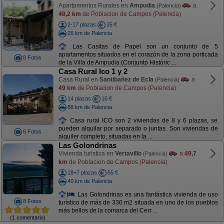
Apartamentos Rurales en
Ampudia
a
(Palencia)
48,2 km
de Poblacion de Campos (Palencia)
2-17 plazas
35 €
26 km de Palencia
Las Casitas de Papel son un conjunto de 5
apartamentos situados en el corazón de la zona porticada
8 Fotos
de la Villa de Ampudia (Conjunto Históric ...
Casa Rural Ico 1 y 2
Casa Rural en
Santibañez de Ecla
a
(Palencia)
49 km
de Poblacion de Campos (Palencia)
14 plazas
15 €
88 km de Palencia
Casa rural ICO son 2 viviendas de 8 y 6 plazas, se
pueden alquilar por separado o juntas. Son viviendas de
8 Fotos
alquiler completo, situadas en la ...
Las Golondrinas
Vivienda turística en
Vertavillo
a
49,7
(Palencia)
km
de Poblacion de Campos (Palencia)
18+7 plazas
55 €
40 km de Palencia
Las Golondrinas es una fantástica vivienda de uso
8 Fotos
turístico de más de 330 m2 situada en uno de los pueblos
más bellos de la comarca del Cerr ...
(1 comentario)