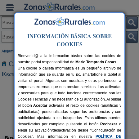
INFORMACIÓN BÁSICA SOBRE
COOKIES
Alojamientos
>
Castilla y León
>
Burgos
> Rabe de Los Escuderos
Bienvenid@ a la información básica sobre las cookies de
Casas Rurales cerca de Rabe de Los
nuestro portal responsabilidad de
Mario Temprado Casas
.
Una cookie o galleta informática es un pequeño archivo de
Escuderos
información que se guarda en tu pc, smartphone o tablet al
visitar el portal. Algunas son nuestras y otras pertenecen a
empresas externas que nos prestan servicios. Las activadas
y necesarias para que todo funcione correctamente son las
Cookies Técnicas y no necesitan de tu autorización. Al pulsar
el botón
Aceptar
activarás el resto de cookies (analíticas y
publicitarias), personalizadas según tus preferencias y con
publicidad ajustada a tus búsquedas. Estas últimas puedes
Casa El Sauco
rs.
6-7+1 pers.
 €
22 €
Ailanes de Zamanzas (Burgos)
desde
desactivarlas por completo pulsando el botón
Rechazar
o
elegir su activación/desactivación desde “Configuración de
Cookies”. Más información en nuestra
POLÍTICA DE
Buscar