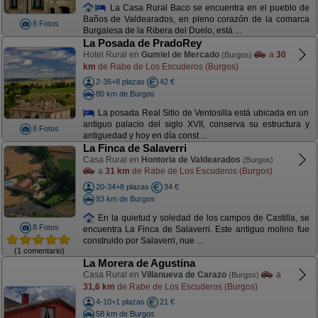
La Casa Rural Baco se encuentra en el pueblo de
Baños de Valdearados, en pleno corazón de la comarca
8 Fotos
Burgalesa de la Ribera del Duelo, está ...
La Posada de PradoRey
Hotel Rural en
Gumiel de Mercado
a
30
(Burgos)
km
de Rabe de Los Escuderos (Burgos)
2-36+8 plazas
42 €
80 km de Burgos
La posada Real Sitio de Ventosilla está ubicada en un
antiguo palacio del siglo XVII, conserva su estructura y
8 Fotos
antiguedad y hoy en día const ...
La Finca de Salaverri
Casa Rural en
Hontoria de Valdearados
(Burgos)
a
31 km
de Rabe de Los Escuderos (Burgos)
20-34+8 plazas
34 €
93 km de Burgos
En la quietud y soledad de los campos de Castilla, se
8 Fotos
encuentra La Finca de Salaverri. Este antiguo molino fue
construido por Salaverri, nue ...
(1 comentario)
La Morera de Agustina
Casa Rural en
Villanueva de Carazo
a
(Burgos)
31,6 km
de Rabe de Los Escuderos (Burgos)
4-10+1 plazas
21 €
58 km de Burgos