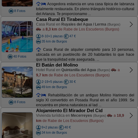
Acogedora estancia en una casa típica de labranza
totalmente restaurada. En pleno triángulo histórico-cultural
8 Fotos
del Arlanza. Te proporcionamo ...
Casa Rural El Tirabeque
Casa Rural en
Ruyales del Agua / Lerma
(Burgos)
a
8,3 km
de Rabe de Los Escuderos (Burgos)
8-10+1 plazas
47 €
35 km de Burgos
Casa Rural de alquiler completo para 10 personas,
ubicada en un pueblecito de 20 habitantes lo que hace
40 Fotos
que la tranquilidad este asegurada. ...
El Batán del Molino
Hotel Rural en
Quintanilla del Agua
a
(Burgos)
9,7 km
de Rabe de Los Escuderos (Burgos)
2-19+5 plazas
30 €
49 km de Burgos
Rehabilitación de un antiguo Molino Harinero del
siglo XI convertido en Posada Rural en el año 1999. Se
8 Fotos
encuentra en plena naturaleza al lad ...
Alojamiento El Mirador Del Cid
Vivienda turística en
Mecerreyes
a
18,9
(Burgos)
km
de Rabe de Los Escuderos (Burgos)
9+2 plazas
40 €
34 km de Burgos