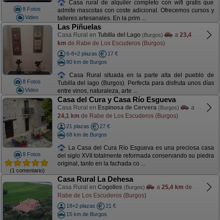
Casa rural de alquiler completo con wifi gratis que
8 Fotos
admite mascotas con coste adicional. Ofrecemos cursos y
Video
talleres artesanales. En la prim ...
Las Piñuelas
Casa Rural en
Tubilla del Lago
a
23,4
(Burgos)
km
de Rabe de Los Escuderos (Burgos)
6-8+2 plazas
17 €
80 km de Burgos
Casa Rural situada en la parte alta del pueblo de
8 Fotos
Tubilla del lago (Burgos). Perfecta para disfruta unos días
Video
entre vinos, naturaleza, arte ...
Casa del Cura y Casa Río Esgueva
Casa Rural en
Espinosa de Cervera
a
(Burgos)
24,1 km
de Rabe de Los Escuderos (Burgos)
21 plazas
27 €
68 km de Burgos
La Casa del Cura Río Esgueva es una preciosa casa
8 Fotos
del siglo XVII totalmente reformada conservando su piedra
original, tanto en la fachada co ...
(1 comentario)
Casa Rural La Dehesa
Casa Rural en
Cogollos
a
25,4 km
de
(Burgos)
Rabe de Los Escuderos (Burgos)
18+2 plazas
21 €
15 km de Burgos