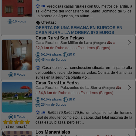
Preciosas casas rurales con 800 metros de jardín, a
11 kilómetros del Monasterio de Santo Domingo de Silos.
La Morera de Agustina, en Villan ...
16 Fotos
Ofertas:
OFERTA NOCHEBUENA. 850 EUROS. DEL 21
AL 25 DICIEMBRE DIAS FANTÁSTICOS
Casa Rural San Pelayo
Casa Rural en
San Millán de Lara
a
(Burgos)
32,9 km
de Rabe de Los Escuderos (Burgos)
5-10+2 plazas
20 €
45 km de Burgos
Casa de nueva construcción situada en la parte alta
del pueblo ofreciendo buenas vistas. Consta de 4 amplias
8 Fotos
suites en la segunda planta y o ...
Casa Rural La Yedra
Casa Rural en
Palazuelos de La Sierra
(Burgos)
a
34,8 km
de Rabe de Los Escuderos (Burgos)
6-16+2 plazas
18 €
28 km de Burgos
&#65279;&#65279;Es un alojamiento de turismo
8 Fotos
rural de alquiler completo, la capacidad total máxima de la
casa es 18 plazas, pero est ...
(1 comentario)
Los Manantiales