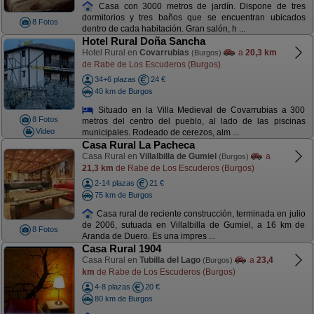
Casa con 3000 metros de jardín. Dispone de tres
dormitorios y tres baños que se encuentran ubicados
8 Fotos
dentro de cada habitación. Gran salón, h ...
Hotel Rural Doña Sancha
Hotel Rural en
Covarrubias
a
20,3 km
(Burgos)
de Rabe de Los Escuderos (Burgos)
34+6 plazas
24 €
40 km de Burgos
Situado en la Villa Medieval de Covarrubias a 300
8 Fotos
metros del centro del pueblo, al lado de las piscinas
Video
municipales. Rodeado de cerezos, alm ...
Casa Rural La Pacheca
Casa Rural en
Villalbilla de Gumiel
a
(Burgos)
21,3 km
de Rabe de Los Escuderos (Burgos)
2-14 plazas
21 €
75 km de Burgos
Casa rural de reciente construcción, terminada en julio
de 2006, sutuada en Villalbilla de Gumiel, a 16 km de
8 Fotos
Aranda de Duero. Es una impres ...
Casa Rural 1904
Casa Rural en
Tubilla del Lago
a
23,4
(Burgos)
km
de Rabe de Los Escuderos (Burgos)
4-8 plazas
20 €
80 km de Burgos