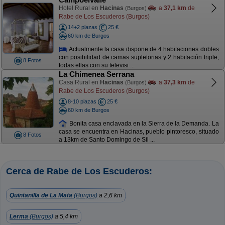
Hotel Rural en
Hacinas
a
37,1 km
de
(Burgos)
Rabe de Los Escuderos (Burgos)
14+2 plazas
25 €
60 km de Burgos
Actualmente la casa dispone de 4 habitaciones dobles
con posibilidad de camas supletorias y 2 habitación triple,
8 Fotos
todas ellas con su televisi ...
La Chimenea Serrana
Casa Rural en
Hacinas
a
37,3 km
de
(Burgos)
Rabe de Los Escuderos (Burgos)
8-10 plazas
25 €
60 km de Burgos
Bonita casa enclavada en la Sierra de la Demanda. La
casa se encuentra en Hacinas, pueblo pintoresco, situado
8 Fotos
a 13km de Santo Domingo de Sil ...
Cerca de Rabe de Los Escuderos:
Quintanilla de La Mata
(Burgos)
a 2,6 km
Lerma
(Burgos)
a 5,4 km