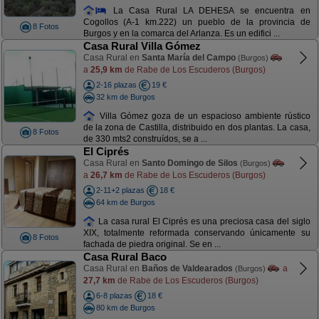
La Casa Rural LA DEHESA se encuentra en
Cogollos (A-1 km.222) un pueblo de la provincia de
8 Fotos
Burgos y en la comarca del Arlanza. Es un edifici ...
Casa Rural Villa Gómez
Casa Rural en
Santa María del Campo
(Burgos)
a
25,9 km
de Rabe de Los Escuderos (Burgos)
2-16 plazas
19 €
32 km de Burgos
Villa Gómez goza de un espacioso ambiente rústico
de la zona de Castilla, distribuido en dos plantas. La casa,
8 Fotos
de 330 mts2 construídos, se a ...
El Ciprés
Casa Rural en
Santo Domingo de Silos
(Burgos)
a
26,7 km
de Rabe de Los Escuderos (Burgos)
2-11+2 plazas
18 €
64 km de Burgos
La casa rural El Ciprés es una preciosa casa del siglo
XIX, totalmente reformada conservando únicamente su
8 Fotos
fachada de piedra original. Se en ...
Casa Rural Baco
Casa Rural en
Baños de Valdearados
a
(Burgos)
27,7 km
de Rabe de Los Escuderos (Burgos)
6-8 plazas
18 €
80 km de Burgos