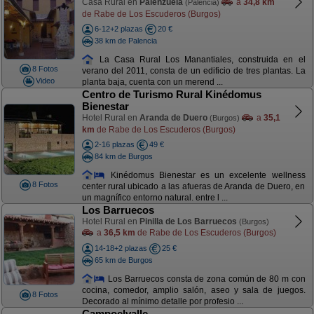
Casa Rural en
Palenzuela
a
34,8 km
(Palencia)
de Rabe de Los Escuderos (Burgos)
6-12+2 plazas
20 €
38 km de Palencia
La Casa Rural Los Manantiales, construida en el
8 Fotos
verano del 2011, consta de un edificio de tres plantas. La
Video
planta baja, cuenta con un merend ...
Centro de Turismo Rural Kinédomus
Bienestar
Hotel Rural en
Aranda de Duero
a
35,1
(Burgos)
km
de Rabe de Los Escuderos (Burgos)
2-16 plazas
49 €
84 km de Burgos
Kinédomus Bienestar es un excelente wellness
8 Fotos
center rural ubicado a las afueras de Aranda de Duero, en
un magnífico entorno natural. entre l ...
Los Barruecos
Hotel Rural en
Pinilla de Los Barruecos
(Burgos)
a
36,5 km
de Rabe de Los Escuderos (Burgos)
14-18+2 plazas
25 €
65 km de Burgos
Los Barruecos consta de zona común de 80 m con
cocina, comedor, amplio salón, aseo y sala de juegos.
8 Fotos
Decorado al mínimo detalle por profesio ...
Campoelvalle