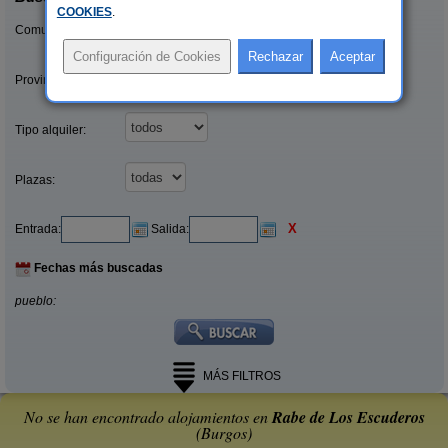
COOKIES
.
Comunidades:
Provincias/Islas:
Tipo alquiler:
Plazas:
X
Entrada:
Salida:
Fechas más buscadas
pueblo:
MÁS FILTROS
No se han encontrado alojamientos en
Rabe de Los Escuderos
(Burgos)