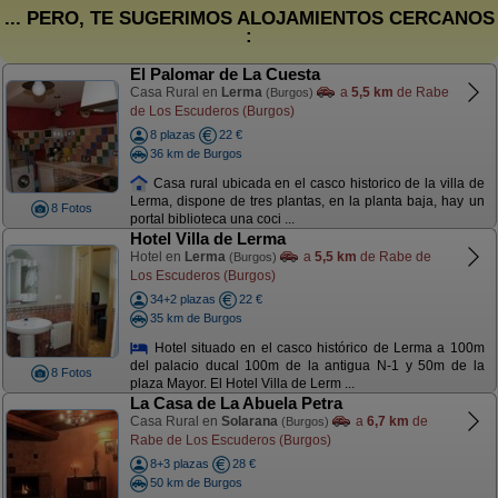
... PERO, TE SUGERIMOS ALOJAMIENTOS CERCANOS
:
El Palomar de La Cuesta
Casa Rural en
Lerma
a
5,5 km
de Rabe
(Burgos)
de Los Escuderos (Burgos)
8 plazas
22 €
36 km de Burgos
Casa rural ubicada en el casco historico de la villa de
Lerma, dispone de tres plantas, en la planta baja, hay un
8 Fotos
portal biblioteca una coci ...
Hotel Villa de Lerma
Hotel en
Lerma
a
5,5 km
de Rabe de
(Burgos)
Los Escuderos (Burgos)
34+2 plazas
22 €
35 km de Burgos
Hotel situado en el casco histórico de Lerma a 100m
del palacio ducal 100m de la antigua N-1 y 50m de la
8 Fotos
plaza Mayor. El Hotel Villa de Lerm ...
La Casa de La Abuela Petra
Casa Rural en
Solarana
a
6,7 km
de
(Burgos)
Rabe de Los Escuderos (Burgos)
8+3 plazas
28 €
50 km de Burgos