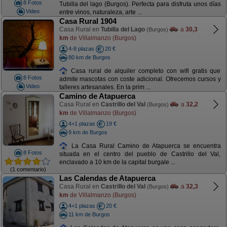
8 Fotos
Tubilla del lago (Burgos). Perfecta para disfruta unos días
Video
entre vinos, naturaleza, arte ...
Casa Rural 1904
Casa Rural en
Tubilla del Lago
a
30,3
(Burgos)
km
de Villalmanzo (Burgos)
4-8 plazas
20 €
80 km de Burgos
Casa rural de alquiler completo con wifi gratis que
8 Fotos
admite mascotas con coste adicional. Ofrecemos cursos y
Video
talleres artesanales. En la prim ...
Camino de Atapuerca
Casa Rural en
Castrillo del Val
a
32,2
(Burgos)
km
de Villalmanzo (Burgos)
4+1 plazas
19 €
9 km de Burgos
La Casa Rural Camino de Atapuerca se encuentra
8 Fotos
situada en el centro del pueblo de Castrillo del Val,
enclavado a 10 km de la capital burgale ...
(1 comentario)
Las Calendas de Atapuerca
Casa Rural en
Castrillo del Val
a
32,3
(Burgos)
km
de Villalmanzo (Burgos)
4+1 plazas
20 €
11 km de Burgos