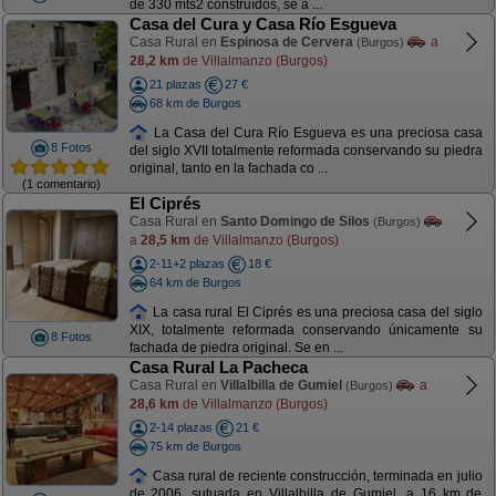
de 330 mts2 construídos, se a ...
Casa del Cura y Casa Río Esgueva
Casa Rural en
Espinosa de Cervera
a
(Burgos)
28,2 km
de Villalmanzo (Burgos)
21 plazas
27 €
68 km de Burgos
La Casa del Cura Río Esgueva es una preciosa casa
8 Fotos
del siglo XVII totalmente reformada conservando su piedra
original, tanto en la fachada co ...
(1 comentario)
El Ciprés
Casa Rural en
Santo Domingo de Silos
(Burgos)
a
28,5 km
de Villalmanzo (Burgos)
2-11+2 plazas
18 €
64 km de Burgos
La casa rural El Ciprés es una preciosa casa del siglo
XIX, totalmente reformada conservando únicamente su
8 Fotos
fachada de piedra original. Se en ...
Casa Rural La Pacheca
Casa Rural en
Villalbilla de Gumiel
a
(Burgos)
28,6 km
de Villalmanzo (Burgos)
2-14 plazas
21 €
75 km de Burgos
Casa rural de reciente construcción, terminada en julio
de 2006, sutuada en Villalbilla de Gumiel, a 16 km de