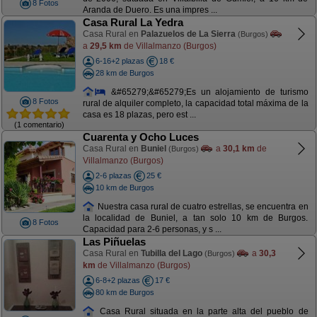
8 Fotos
Aranda de Duero. Es una impres ...
Casa Rural La Yedra
Casa Rural en
Palazuelos de La Sierra
(Burgos)
a
29,5 km
de Villalmanzo (Burgos)
6-16+2 plazas
18 €
28 km de Burgos
&#65279;&#65279;Es un alojamiento de turismo
8 Fotos
rural de alquiler completo, la capacidad total máxima de la
casa es 18 plazas, pero est ...
(1 comentario)
Cuarenta y Ocho Luces
Casa Rural en
Buniel
a
30,1 km
de
(Burgos)
Villalmanzo (Burgos)
2-6 plazas
25 €
10 km de Burgos
Nuestra casa rural de cuatro estrellas, se encuentra en
la localidad de Buniel, a tan solo 10 km de Burgos.
8 Fotos
Capacidad para 2-6 personas, y s ...
Las Piñuelas
Casa Rural en
Tubilla del Lago
a
30,3
(Burgos)
km
de Villalmanzo (Burgos)
6-8+2 plazas
17 €
80 km de Burgos
Casa Rural situada en la parte alta del pueblo de