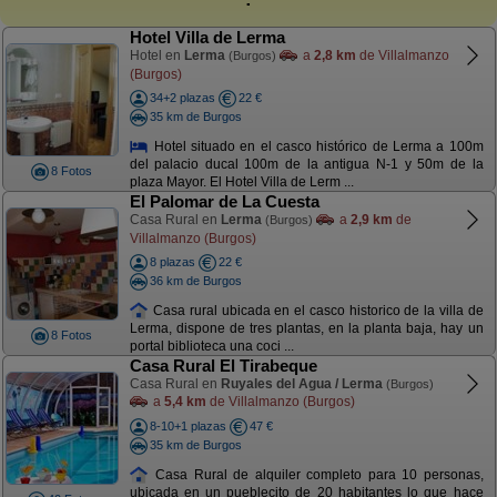
Hotel Villa de Lerma
Hotel en
Lerma
a
2,8 km
de Villalmanzo
(Burgos)
(Burgos)
34+2 plazas
22 €
35 km de Burgos
Hotel situado en el casco histórico de Lerma a 100m
del palacio ducal 100m de la antigua N-1 y 50m de la
8 Fotos
plaza Mayor. El Hotel Villa de Lerm ...
El Palomar de La Cuesta
Casa Rural en
Lerma
a
2,9 km
de
(Burgos)
Villalmanzo (Burgos)
8 plazas
22 €
36 km de Burgos
Casa rural ubicada en el casco historico de la villa de
Lerma, dispone de tres plantas, en la planta baja, hay un
8 Fotos
portal biblioteca una coci ...
Casa Rural El Tirabeque
Casa Rural en
Ruyales del Agua / Lerma
(Burgos)
a
5,4 km
de Villalmanzo (Burgos)
8-10+1 plazas
47 €
35 km de Burgos
Casa Rural de alquiler completo para 10 personas,
ubicada en un pueblecito de 20 habitantes lo que hace