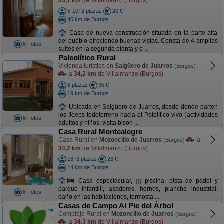
33,1 km
de Villalmanzo (Burgos)
5-10+2 plazas
20 €
45 km de Burgos
Casa de nueva construcción situada en la parte alta
del pueblo ofreciendo buenas vistas. Consta de 4 amplias
8 Fotos
suites en la segunda planta y o ...
Paleolítico Rural
Vivienda turística en
Salgüero de Juarros
(Burgos)
a
34,2 km
de Villalmanzo (Burgos)
8 plazas
35 €
19 km de Burgos
Ubicada en Salgüero de Juarros, desde donde parten
los Jeeps todoterreno hacia el Palolítico vivo (actividades
8 Fotos
adultos y niños, visita bison ...
Casa Rural Montealegre
Casa Rural en
Mozoncillo de Juarros
a
(Burgos)
34,2 km
de Villalmanzo (Burgos)
16+3 plazas
23 €
14 km de Burgos
Casa espectacular, ¡¡¡ piscina, pista de padel y
parque infantíl!!, asadores, hornos, plancha industrial,
8 Fotos
baño en las habitaciones, termosta ...
Casas de Campo Al Pie del Árbol
Complejo Rural en
Mozoncillo de Juarros
(Burgos)
a
34,3 km
de Villalmanzo (Burgos)