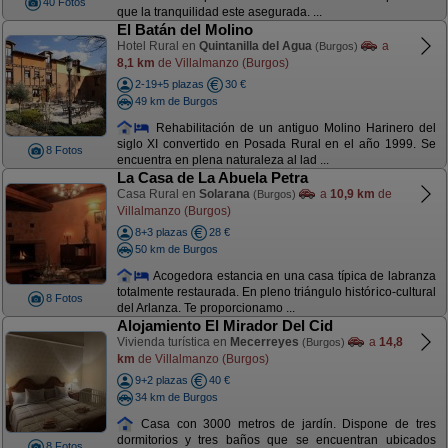
40 Fotos
que la tranquilidad este asegurada. ...
El Batán del Molino
Hotel Rural en
Quintanilla del Agua
a
(Burgos)
8,1 km
de Villalmanzo (Burgos)
2-19+5 plazas
30 €
49 km de Burgos
Rehabilitación de un antiguo Molino Harinero del
siglo XI convertido en Posada Rural en el año 1999. Se
8 Fotos
encuentra en plena naturaleza al lad ...
La Casa de La Abuela Petra
Casa Rural en
Solarana
a
10,9 km
de
(Burgos)
Villalmanzo (Burgos)
8+3 plazas
28 €
50 km de Burgos
Acogedora estancia en una casa típica de labranza
totalmente restaurada. En pleno triángulo histórico-cultural
8 Fotos
del Arlanza. Te proporcionamo ...
Alojamiento El Mirador Del Cid
Vivienda turística en
Mecerreyes
a
14,8
(Burgos)
km
de Villalmanzo (Burgos)
9+2 plazas
40 €
34 km de Burgos
Casa con 3000 metros de jardín. Dispone de tres
dormitorios y tres baños que se encuentran ubicados
8 Fotos