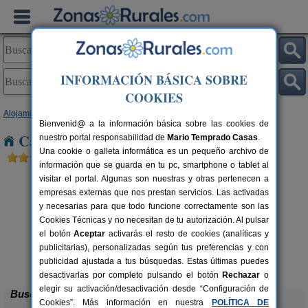
INFORMACIÓN BÁSICA SOBRE
COOKIES
Alojamientos
>
Castilla y León
>
Burgos
> Villalmanzo
Bienvenid@ a la información básica sobre las cookies de
Casas Rurales cerca de Villalmanzo
nuestro portal responsabilidad de
Mario Temprado Casas
.
Una cookie o galleta informática es un pequeño archivo de
información que se guarda en tu pc, smartphone o tablet al
visitar el portal. Algunas son nuestras y otras pertenecen a
empresas externas que nos prestan servicios. Las activadas
y necesarias para que todo funcione correctamente son las
Cookies Técnicas y no necesitan de tu autorización. Al pulsar
el botón
Aceptar
activarás el resto de cookies (analíticas y
publicitarias), personalizadas según tus preferencias y con
Casa El Sauco
rs.
6-7+1 pers.
 €
22 €
publicidad ajustada a tus búsquedas. Estas últimas puedes
Ailanes de Zamanzas (Burgos)
desde
desactivarlas por completo pulsando el botón
Rechazar
o
elegir su activación/desactivación desde “Configuración de
Buscar
Cookies”. Más información en nuestra
POLÍTICA DE