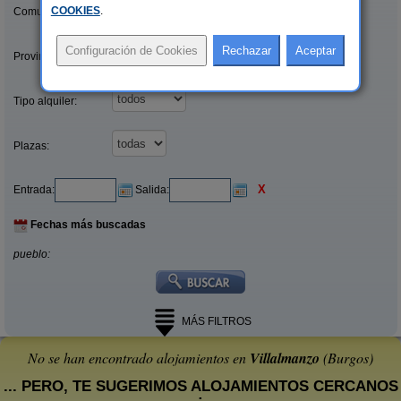
COOKIES
.
Comunidades:
Provincias/Islas:
Tipo alquiler:
Plazas:
X
Entrada:
Salida:
Fechas más buscadas
pueblo:
MÁS FILTROS
No se han encontrado alojamientos en
Villalmanzo
(Burgos)
... PERO, TE SUGERIMOS ALOJAMIENTOS CERCANOS
: