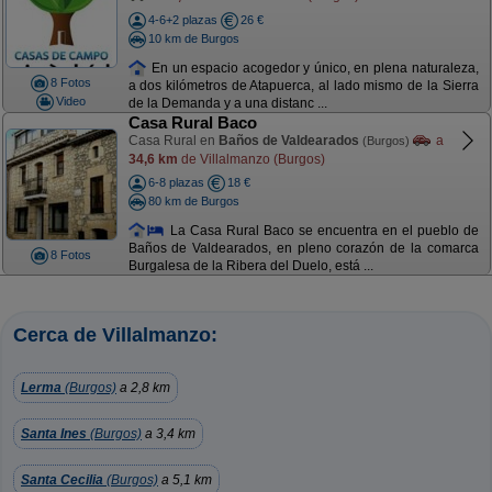
4-6+2 plazas
26 €
10 km de Burgos
En un espacio acogedor y único, en plena naturaleza,
8 Fotos
a dos kilómetros de Atapuerca, al lado mismo de la Sierra
Video
de la Demanda y a una distanc ...
Casa Rural Baco
Casa Rural en
Baños de Valdearados
a
(Burgos)
34,6 km
de Villalmanzo (Burgos)
6-8 plazas
18 €
80 km de Burgos
La Casa Rural Baco se encuentra en el pueblo de
Baños de Valdearados, en pleno corazón de la comarca
8 Fotos
Burgalesa de la Ribera del Duelo, está ...
Cerca de Villalmanzo:
Lerma
(Burgos)
a 2,8 km
Santa Ines
(Burgos)
a 3,4 km
Santa Cecilia
(Burgos)
a 5,1 km