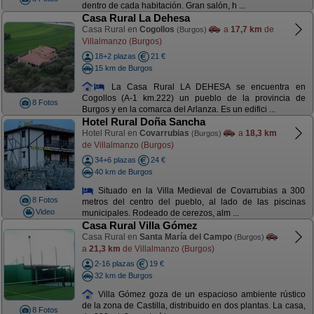
dentro de cada habitación. Gran salón, h ...
Casa Rural La Dehesa
Casa Rural en
Cogollos
a
17,7 km
de
(Burgos)
Villalmanzo (Burgos)
18+2 plazas
21 €
15 km de Burgos
La Casa Rural LA DEHESA se encuentra en
Cogollos (A-1 km.222) un pueblo de la provincia de
8 Fotos
Burgos y en la comarca del Arlanza. Es un edifici ...
Hotel Rural Doña Sancha
Hotel Rural en
Covarrubias
a
18,3 km
(Burgos)
de Villalmanzo (Burgos)
34+6 plazas
24 €
40 km de Burgos
Situado en la Villa Medieval de Covarrubias a 300
8 Fotos
metros del centro del pueblo, al lado de las piscinas
Video
municipales. Rodeado de cerezos, alm ...
Casa Rural Villa Gómez
Casa Rural en
Santa María del Campo
(Burgos)
a
21,3 km
de Villalmanzo (Burgos)
2-16 plazas
19 €
32 km de Burgos
Villa Gómez goza de un espacioso ambiente rústico
de la zona de Castilla, distribuido en dos plantas. La casa,
8 Fotos