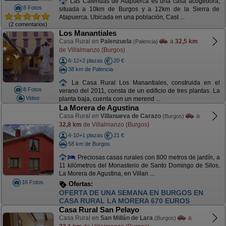
Las Calendas de Atapuerca es una casa acogedora,
8 Fotos
situada a 10km de Burgos y a 12km de la Sierra de
Atapuerca. Ubicada en una población, Cast ...
(2 comentarios)
Los Manantiales
Casa Rural en
Palenzuela
a
32,5 km
(Palencia)
de Villalmanzo (Burgos)
6-12+2 plazas
20 €
38 km de Palencia
La Casa Rural Los Manantiales, construida en el
8 Fotos
verano del 2011, consta de un edificio de tres plantas. La
Video
planta baja, cuenta con un merend ...
La Morera de Agustina
Casa Rural en
Villanueva de Carazo
a
(Burgos)
32,8 km
de Villalmanzo (Burgos)
4-10+1 plazas
21 €
58 km de Burgos
Preciosas casas rurales con 800 metros de jardín, a
11 kilómetros del Monasterio de Santo Domingo de Silos.
La Morera de Agustina, en Villan ...
16 Fotos
Ofertas:
OFERTA NOCHEBUENA. 850 EUROS. DEL 21
AL 25 DICIEMBRE DIAS FANTÁSTICOS
Casa Rural San Pelayo
Casa Rural en
San Millán de Lara
a
(Burgos)