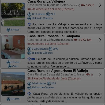
Casa Rural La Vallejera
Casa Rural en
Tejeda de Tietar
a
27,7
(Cáceres)
km
de Aldehuela del Jerte (Cáceres)
12+1 plazas
24 €
90 km de Cáceres
La casa rural La Vallejera se encuentra en plena
naturaleza dentro de una finca bordeada por el arroyo
8 Fotos
Gargüera, con una preciosa plantación ...
Casa Rural Posada La Campana
Casa Rural en
Cañaveral
a
27,7 km
(Cáceres)
de Aldehuela del Jerte (Cáceres)
2-22+3 plazas
20 €
35 km de Cáceres
Se trata de un complejo turístico, formado por dos
8 Fotos
casas rurales, situadas en el centro de Cañaveral, y como
Video
su nombre indica, fue un import ...
Casa Rural de Agroturismo El Vallejo
Casa Rural en
Casas del Castañar
a
(Cáceres)
28,3 km
de Aldehuela del Jerte (Cáceres)
6-8+2 plazas
23 €
100 km de Cáceres
Casa Rural de Agroturismo El Vallejo es la opción
perfecta para disfrutar de unas vacaciones tranquilas en el
8 Fotos
Valle del Jerte y desconectar ...