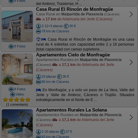
8 Fotos
del Ambroz, Trasierras, H ...
Casa Rural El Rincón de Monfragüe
Casa Rural en
Malpartida de Plasencia
(Cáceres)
a
17 km
de Aldehuela del Jerte (Cáceres)
2-12+3 plazas
30 €
78 km de Cáceres
Casa Rural el Rincón de Monfragüe es una casa
rural de 4 estrellas con capacidad entre 2 y 16 personas
8 Fotos
(total capacidad con camas supletoria ...
Apartamentos Cielo de Monfragüe
Apartamentos Rurales en
Malpartida de Plasencia
a
17,1 km
de Aldehuela del Jerte
(Cáceres)
(Cáceres)
10 plazas
30 €
80 km de Cáceres
8 Fotos
En Monfragüe, y a solo un paso de La Vera, Valle del
Video
Jerte y Valle de Ambroz, Cáceres o Trujillo. Situados
estratégicamente en el Norte de E ...
(1 comentario)
Apartamentos Rurales La Solana
Apartamentos Rurales en
Malpartida de Plasencia
a
17,1 km
de Aldehuela del Jerte
(Cáceres)
(Cáceres)
2-20 plazas
27 €
83 km de Cáceres