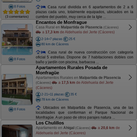
8 Fotos
Casa rural dividida en 6 apartamentos de 2 a 6
plazas cada uno, totalmente equipados, ubicados en la
(3 comentarios)
cumbre del pueblo, muy cerca de la Igle ...
Encantos de Monfrague
Casa Rural en
Malpartida de Plasencia
(Cáceres)
a
17,3 km
de Aldehuela del Jerte (Cáceres)
2-14+7 plazas
25 €
80 km de Cáceres
Casa rural de nueva construcción con categoría
oficial 5 estrellas. Dispone de 7 habitaciones dobles con
8 Fotos
baño y jardín con piscina, barbacoa ...
Apartamentos Rurales Posada de
Monfragüe
Apartamentos Rurales en
Malpartida de Plasencia
a
17,5 km
de Aldehuela del Jerte
(Cáceres)
(Cáceres)
2-21+11 plazas
35 €
78 km de Cáceres
Ubicados en Malpartida de Plasencia, una de las
8 Fotos
localidades que conforman el Parque Nacional de
Monfragüe. A un paso de otros parajes natura ...
Los Chulillos
Apartamento en
Ahigal
a
20,6 km
de
(Cáceres)
Aldehuela del Jerte (Cáceres)