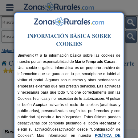
INFORMACIÓN BÁSICA SOBRE
COOKIES
Alojamientos
>
Extremadura
>
Cáceres
> Aldehuela del Jerte
Bienvenid@ a la información básica sobre las cookies de
Casas Rurales cerca de Aldehuela del Jerte
nuestro portal responsabilidad de
Mario Temprado Casas
.
Una cookie o galleta informática es un pequeño archivo de
información que se guarda en tu pc, smartphone o tablet al
visitar el portal. Algunas son nuestras y otras pertenecen a
empresas externas que nos prestan servicios. Las activadas
y necesarias para que todo funcione correctamente son las
Cookies Técnicas y no necesitan de tu autorización. Al pulsar
el botón
Aceptar
activarás el resto de cookies (analíticas y
publicitarias), personalizadas según tus preferencias y con
Casa Rural Vía de la Plata
rs.
10+3 pers.
 €
28 €
publicidad ajustada a tus búsquedas. Estas últimas puedes
Aldea del Cano (Cáceres)
desde
desactivarlas por completo pulsando el botón
Rechazar
o
elegir su activación/desactivación desde “Configuración de
Buscar
Cookies”. Más información en nuestra
POLÍTICA DE