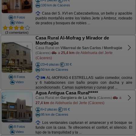
8+2 plazas
26 €
100 km de Cáceres
Casa del S. XVI en Cabezabellosa, un bello y apacible
8 Fotos
pueblo montañés entre los Valles Jerte y Ambroz, rodeado
Video
de prados y bosques de robles ...
(3 comentarios)
Casa Rural Al-Mofrag y Mirador de
Monfragüe
Casa Rural en
Villarreal de San Carlos / Monfragüe
a
25,4 km
de Aldehuela del Jerte
(Cáceres)
(Cáceres)
23+6 plazas
30 €
50 km de Cáceres
8 Fotos
AL-MOFRAG 4 ESTRELLAS: salón comedor, cocina
Video
y 6 habitaciones con baño propio con ducha y aire
acondicionado. Camas supletorias y cunas grat ...
Agua Antigua Casa Rural*****
Casa Rural en
Gargüera de La Vera
a
(Cáceres)
27,4 km
de Aldehuela del Jerte (Cáceres)
6+2 plazas
55 €
95 km de Cáceres
Los ventanales capturan el amanecer y el bosque se
8 Fotos
funde con la casa. Te ofrecemos el confort, el silencio. El
Video
lujo de la tranquilidad y la ...