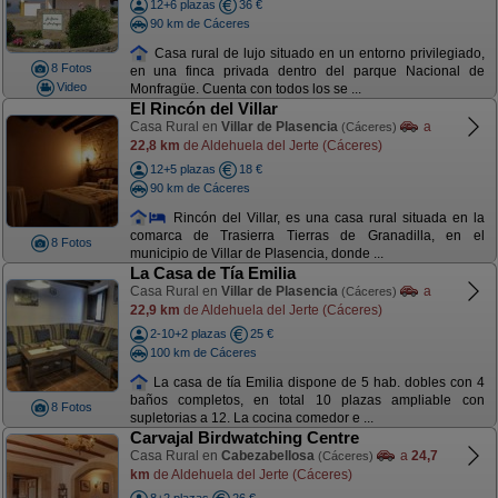
12+6 plazas
36 €
90 km de Cáceres
Casa rural de lujo situado en un entorno privilegiado,
8 Fotos
en una finca privada dentro del parque Nacional de
Video
Monfragüe. Cuenta con todos los se ...
El Rincón del Villar
Casa Rural en
Villar de Plasencia
a
(Cáceres)
22,8 km
de Aldehuela del Jerte (Cáceres)
12+5 plazas
18 €
90 km de Cáceres
Rincón del Villar, es una casa rural situada en la
comarca de Trasierra Tierras de Granadilla, en el
8 Fotos
municipio de Villar de Plasencia, donde ...
La Casa de Tía Emilia
Casa Rural en
Villar de Plasencia
a
(Cáceres)
22,9 km
de Aldehuela del Jerte (Cáceres)
2-10+2 plazas
25 €
100 km de Cáceres
La casa de tía Emilia dispone de 5 hab. dobles con 4
baños completos, en total 10 plazas ampliable con
8 Fotos
supletorias a 12. La cocina comedor e ...
Carvajal Birdwatching Centre
Casa Rural en
Cabezabellosa
a
24,7
(Cáceres)
km
de Aldehuela del Jerte (Cáceres)