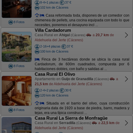
8-4+1 plazas
37 €
102 km de Cáceres
Casa reformada toda, dispones de un comedor con
chimenea de pellets, una cocina equipada con todo lo que
8 Fotos
necesites, ponemos el desayuno incl ...
Villa Cardadorum
Casa Rural en
Ahigal
a
20,7 km
de
(Cáceres)
Aldehuela del Jerte (Cáceres)
2-16+4 plazas
37 €
100 km de Cáceres
Finca de 3 hectáreas donde se ubica la casa rural
Cardadorum, de 600m cuadrados, compuesta por 6
8 Fotos
habitaciones dobles, con baño y salidas al ...
Casa Rural El Olivo
Apartamento en
Guijo de Granadilla
a
(Cáceres)
21,5 km
de Aldehuela del Jerte (Cáceres)
2-4+2 plazas
30 €
120 km de Cáceres
Situada en el barrio del olivo, cuya construcción
originaria data de 1920 a base de piedra, barro, madera y
8 Fotos
tejas, era una típica construcci ...
Casa Rural La Sierra de Monfragüe
Casa Rural en
Serradilla
a
22,5 km
de
(Cáceres)
Aldehuela del Jerte (Cáceres)