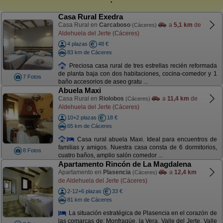
Casa Rural Exedra
Casa Rural en
Carcaboso
a
5,1 km
de
(Cáceres)
Aldehuela del Jerte (Cáceres)
4 plazas
48 €
83 km de Cáceres
Preciosa casa rural de tres estrellas recién reformada
de planta baja con dos habitaciones, cocina-comedor y 1
7 Fotos
baño accesorios de aseo gratu ...
Abuela Maxi
Casa Rural en
Riolobos
a
11,4 km
de
(Cáceres)
Aldehuela del Jerte (Cáceres)
10+2 plazas
18 €
65 km de Cáceres
Casa rural abuela Maxi. Ideal para encuentros de
familias y amigos. Nuestra casa consta de 6 dormitorios,
8 Fotos
cuatro baños, amplio salón comedor ...
Apartamento Rincón de La Magdalena
Apartamento en
Plasencia
a
12,4 km
(Cáceres)
de Aldehuela del Jerte (Cáceres)
2-12+6 plazas
33 €
81 km de Cáceres
La situación estratégica de Plasencia en el corazón de
las comarcas de: Monfragüe, la Vera, Valle del Jerte, Valle