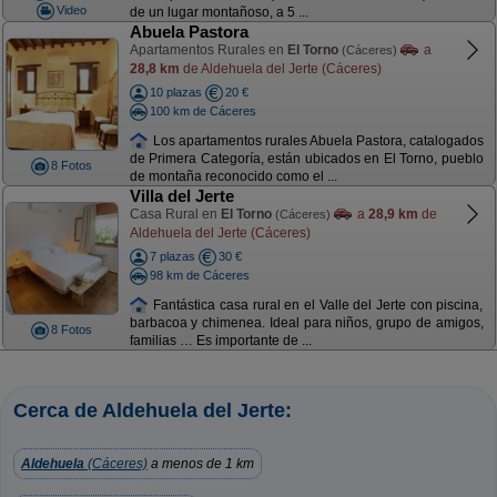
Video
de un lugar montañoso, a 5 ...
Abuela Pastora
Apartamentos Rurales en
El Torno
a
(Cáceres)
28,8 km
de Aldehuela del Jerte (Cáceres)
10 plazas
20 €
100 km de Cáceres
Los apartamentos rurales Abuela Pastora, catalogados
de Primera Categoría, están ubicados en El Torno, pueblo
8 Fotos
de montaña reconocido como el ...
Villa del Jerte
Casa Rural en
El Torno
a
28,9 km
de
(Cáceres)
Aldehuela del Jerte (Cáceres)
7 plazas
30 €
98 km de Cáceres
Fantástica casa rural en el Valle del Jerte con piscina,
barbacoa y chimenea. Ideal para niños, grupo de amigos,
8 Fotos
familias … Es importante de ...
Cerca de Aldehuela del Jerte:
Aldehuela
(Cáceres)
a menos de 1 km