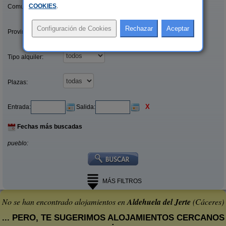
COOKIES
.
Comunidades:
Provincias/Islas:
Tipo alquiler:
Plazas:
X
Entrada:
Salida:
Fechas más buscadas
pueblo:
MÁS FILTROS
No se han encontrado alojamientos en
Aldehuela del Jerte
(Cáceres)
... PERO, TE SUGERIMOS ALOJAMIENTOS CERCANOS
: