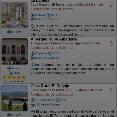
La Lancha
Casa Rural en
El Torno
a
28,6 km
de
(Cáceres)
Aldehuela del Jerte (Cáceres)
4 plazas
27 €
98 km de Cáceres
Casa rural de 2 habitaciones, cocina-comedor, un
baño y un aseo junto al garaje. De cuatro plazas. En su
8 Fotos
interior cuenta con aire acondicion ...
Albergue Rural Alberjerte
Albergue en
El Torno
a
28,7 km
de
(Cáceres)
Aldehuela del Jerte (Cáceres)
55 plazas
18 €
90 km de Cáceres
Albergue rural en el Valle del Jerte, en un
8 Fotos
pueblecito encantador. Cuenta con habitaciones de 2, 3, 4
Video
y 6 plazas. Ideal para grupos que dese ...
(1 comentario)
Casa Rural El Regajo
Casa Rural en
El Torno
a
28,8 km
de
(Cáceres)
Aldehuela del Jerte (Cáceres)
12-19+3 plazas
29 €
100 km de Cáceres
El alojamiento se encuentra en El Valle del Jerte, en el
8 Fotos
municipio de El Torno (dentro de casco urbano). Se trata