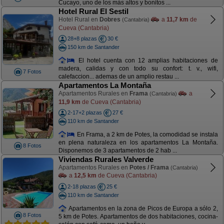
Cucayo, uno de los más altos y bonitos ...
Hotel Rural El Sestil
Hotel Rural en
Dobres
a
11,7 km
de
(Cantabria)
Cueva (Cantabria)
28+8 plazas
30 €
150 km de Santander
El hotel cuenta con 12 amplias habitaciones de
madera, calidas y con todo su confort: t. v., wifi,
7 Fotos
calefaccion... ademas de un amplio restau ...
Apartamentos La Montaña
Apartamentos Rurales en
Frama
a
(Cantabria)
11,9 km
de Cueva (Cantabria)
2-17+2 plazas
27 €
110 km de Santander
En Frama, a 2 km de Potes, la comodidad se instala
en plena naturaleza en los apartamentos La Montaña.
8 Fotos
Disponemos de 3 apartamentos de 2 hab ...
Viviendas Rurales Valverde
Apartamentos Rurales en
Potes / Frama
(Cantabria)
a
12,5 km
de Cueva (Cantabria)
2-18 plazas
25 €
110 km de Santander
Apartamentos en la zona de Picos de Europa a sólo 2,
8 Fotos
5 km de Potes. Apartamentos de dos habitaciones, cocina-