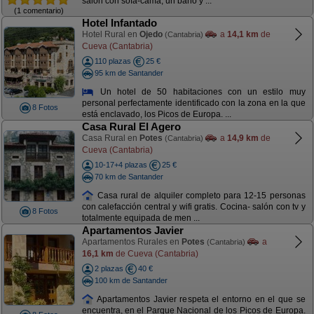
salón con sofá-cama, un baño y ...
(1 comentario)
Hotel Infantado
Hotel Rural en
Ojedo
a
14,1 km
de
(Cantabria)
Cueva (Cantabria)
110 plazas
25 €
95 km de Santander
Un hotel de 50 habitaciones con un estilo muy
personal perfectamente identificado con la zona en la que
8 Fotos
está enclavado, los Picos de Europa. ...
Casa Rural El Agero
Casa Rural en
Potes
a
14,9 km
de
(Cantabria)
Cueva (Cantabria)
10-17+4 plazas
25 €
70 km de Santander
Casa rural de alquiler completo para 12-15 personas
con calefacción central y wifi gratis. Cocina- salón con tv y
8 Fotos
totalmente equipada de men ...
Apartamentos Javier
Apartamentos Rurales en
Potes
a
(Cantabria)
16,1 km
de Cueva (Cantabria)
2 plazas
40 €
100 km de Santander
Apartamentos Javier respeta el entorno en el que se
encuentra, en el Parque Nacional de los Picos de Europa.