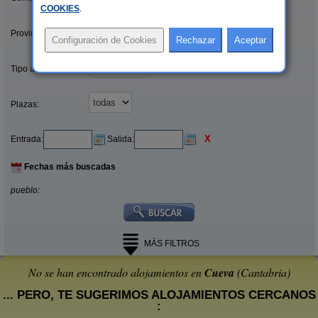
COOKIES
.
Provincias/Islas:
Tipo alquiler:
Plazas:
X
Entrada:
Salida:
Fechas más buscadas
pueblo:
MÁS FILTROS
No se han encontrado alojamientos en
Cueva
(Cantabria)
... PERO, TE SUGERIMOS ALOJAMIENTOS CERCANOS
: