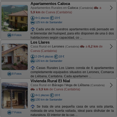
Apartamentos Caloca
Apartamentos Rurales en
Caloca
a
(Cantabria)
5,9 km
de Cueva (Cantabria)
4+1 plazas
19 €
125 km de Santander
Cada uno de nuestros apartamentos está pensado en
el bienestar del huésped, para ello disponen de una ó dos
8 Fotos
habitaciones según capacidad, co ...
Los Llares
Casa Rural en
Lerones
a
6,2 km
de
(Cantabria)
Cueva (Cantabria)
2-29+5 plazas
18 €
120 km de Santander
Casas Rurales Los Llares consta de 6 apartamentos
completamente equipados situados en Lerones, Comarca
8 Fotos
de Liébana, Cantabria. Cada apartamen ...
Vivienda Rural El Nial
Casa Rural en
Bárago / Vega de Liébana
(Cantabria)
a
9,9 km
de Cueva (Cantabria)
4+1 plazas
18 €
130 km de Santander
Se trata de una pequeña casa de una sola planta,
rodeada de una huerta vallada, ideal para disfrutar de la
7 Fotos
naturaleza. El interior de la cas ...