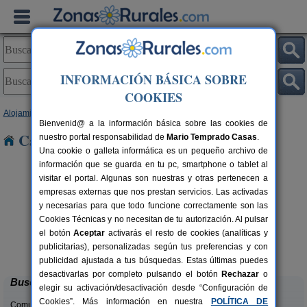
INFORMACIÓN BÁSICA SOBRE
COOKIES
Alojamientos
>
Cantabria
> Cueva
Bienvenid@ a la información básica sobre las cookies de
Casas Rurales cerca de Cueva
nuestro portal responsabilidad de
Mario Temprado Casas
.
Una cookie o galleta informática es un pequeño archivo de
información que se guarda en tu pc, smartphone o tablet al
visitar el portal. Algunas son nuestras y otras pertenecen a
empresas externas que nos prestan servicios. Las activadas
y necesarias para que todo funcione correctamente son las
Cookies Técnicas y no necesitan de tu autorización. Al pulsar
el botón
Aceptar
activarás el resto de cookies (analíticas y
La Casa del Lago de Campoo
rs.
20+1 pers.
publicitarias), personalizadas según tus preferencias y con
 €
25 €
Orzales (Cantabria)
desde
publicidad ajustada a tus búsquedas. Estas últimas puedes
desactivarlas por completo pulsando el botón
Rechazar
o
Buscar
elegir su activación/desactivación desde “Configuración de
Cookies”. Más información en nuestra
POLÍTICA DE
Comunidades: