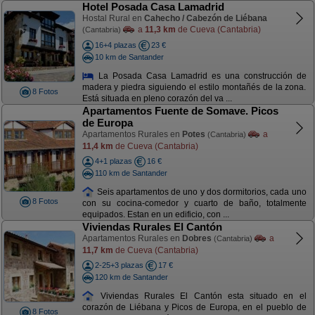
Hotel Posada Casa Lamadrid
Hostal Rural en
Cahecho / Cabezón de Liébana
a
11,3 km
de Cueva (Cantabria)
(Cantabria)
16+4 plazas
23 €
10 km de Santander
La Posada Casa Lamadrid es una construcción de
madera y piedra siguiendo el estilo montañés de la zona.
8 Fotos
Está situada en pleno corazón del va ...
Apartamentos Fuente de Somave. Picos
de Europa
Apartamentos Rurales en
Potes
a
(Cantabria)
11,4 km
de Cueva (Cantabria)
4+1 plazas
16 €
110 km de Santander
Seis apartamentos de uno y dos dormitorios, cada uno
8 Fotos
con su cocina-comedor y cuarto de baño, totalmente
equipados. Estan en un edificio, con ...
Viviendas Rurales El Cantón
Apartamentos Rurales en
Dobres
a
(Cantabria)
11,7 km
de Cueva (Cantabria)
2-25+3 plazas
17 €
120 km de Santander
Viviendas Rurales El Cantón esta situado en el
corazón de Liébana y Picos de Europa, en el pueblo de
8 Fotos