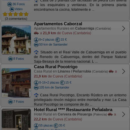
Casa de 3 plantas con fachadas de piedra con sillería
36 Fotos
en los esquinales y ventanas. En la primera planta
Video
encontramos la cocina, totalmente e ...
(3 comentarios)
Apartamentos Caborzal
Apartamentos Rurales en
Cabuerniga
(Cantabria)
a
21,9 km
de Cueva (Cantabria)
8+2 plazas
15 €
50 km de Santander
Situado en el Real Valle de Cabuerniga en el pueblo
de Renedo de Cabuerniga, dentro del Parque Natural
8 Fotos
Saja-Besaya de la reserva nacional. L ...
Casa Rural Pocotrigo
Casa Rural en
Linares / Peñarrubia
a
(Cantabria)
21,9 km
de Cueva (Cantabria)
8-16+2 plazas
15 €
105 km de Santander
Casa Rural Pocotrigo, Encanto Rústico en un entorno
privilegiado rincón mágico entre montaña y mar. La Casa
7 Fotos
Rural Pocotrigo se compone de do ...
Hotel Rural **** Restaurante Peñalabra
Hotel Rural en
Cervera de Pisuerga
a
(Palencia)
22,2 km
de Cueva (Cantabria)
55 plazas
35 €