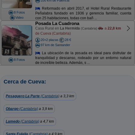
100 km de Palencia
Reformado en abril 2017, el Hotel Rural Restaurante
8 Fotos
Peñalabra fundado en 1936 y gerencia familiar, cuenta
Video
con 25 habitaciones, todas con bañ ...
Posada La Cuadrona
Casa Rural en
La Hermida
a
22,8 km
(Cantabria)
de Cueva (Cantabria)
20+2 plazas
28 €
97 km de Santander
La ubicación de la posada es ideal para disfrutar de
tranquilidad y descanso, rodeado por un entorno natural
8 Fotos
de increíble belleza. Además, s ...
Cerca de Cueva:
Pesaguero La Parte
(Cantabria)
a 3,3 km
Obargo
(Cantabria)
a 3,9 km
Lamedo
(Cantabria)
a 4,7 km
Santa Eulalia
(Cantabria)
a 4,9 km