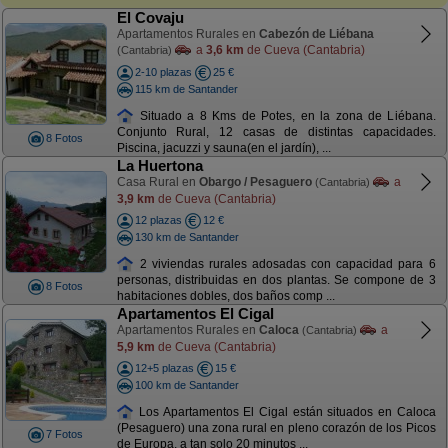
El Covaju
Apartamentos Rurales en
Cabezón de Liébana
a
3,6 km
de Cueva (Cantabria)
(Cantabria)
2-10 plazas
25 €
115 km de Santander
Situado a 8 Kms de Potes, en la zona de Liébana.
Conjunto Rural, 12 casas de distintas capacidades.
8 Fotos
Piscina, jacuzzi y sauna(en el jardín), ...
La Huertona
Casa Rural en
Obargo / Pesaguero
a
(Cantabria)
3,9 km
de Cueva (Cantabria)
12 plazas
12 €
130 km de Santander
2 viviendas rurales adosadas con capacidad para 6
personas, distribuidas en dos plantas. Se compone de 3
8 Fotos
habitaciones dobles, dos baños comp ...
Apartamentos El Cigal
Apartamentos Rurales en
Caloca
a
(Cantabria)
5,9 km
de Cueva (Cantabria)
12+5 plazas
15 €
100 km de Santander
Los Apartamentos El Cigal están situados en Caloca
(Pesaguero) una zona rural en pleno corazón de los Picos
7 Fotos
de Europa, a tan solo 20 minutos ...