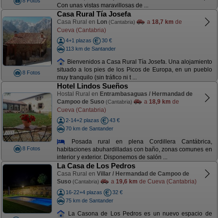
8 Fotos
Con unas vistas maravillosas de ...
Casa Rural Tía Josefa
Casa Rural en
Lon
a
18,7 km
de
(Cantabria)
Cueva (Cantabria)
4+1 plazas
30 €
113 km de Santander
Bienvenidos a Casa Rural Tía Josefa. Una alojamiento
situado a los pies de los Picos de Europa, en un pueblo
8 Fotos
muy tranquilo (sin tráfico ni t ...
Hotel Lindos Sueños
Hostal Rural en
Entrambasaguas / Hermandad de
Campoo de Suso
a
18,9 km
de
(Cantabria)
Cueva (Cantabria)
2-14+2 plazas
43 €
70 km de Santander
Posada rural en plena Cordillera Cantábrica,
8 Fotos
habitaciones abuhardilladas con baño, zonas comunes en
interior y exterior. Disponemos de salón ...
La Casa de Los Pedros
Casa Rural en
Villar / Hermandad de Campoo de
Suso
a
19,6 km
de Cueva (Cantabria)
(Cantabria)
16-22+4 plazas
32 €
75 km de Santander
La Casona de Los Pedros es un nuevo espacio de