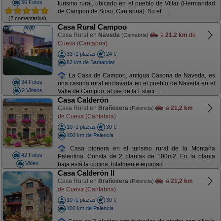
50 Fotos
turismo rural, ubicado en el pueblo de Villar (Hermandad
de Campoo de Suso, Cantabria). Su el ...
(2 comentarios)
Casa Rural Campoo
Casa Rural en
Naveda
a
21,2 km
de
(Cantabria)
Cueva (Cantabria)
33+1 plazas
24 €
82 km de Santander
La Casa de Campoo, antigua Casona de Naveda, es
34 Fotos
una casona rural enclavada en el pueblo de Naveda en el
2 Videos
Valle de Campoo, al pie de la Estaci ...
Casa Calderón
Casa Rural en
Brañosera
a
21,2 km
(Palencia)
de Cueva (Cantabria)
10+1 plazas
30 €
100 km de Palencia
Casa pionera en el turismo rural de la Montaña
42 Fotos
Palentina. Consta de 2 plantas de 100m2. En la planta
Video
baja está la cocina, totalmente equipad ...
Casa Calderón II
Casa Rural en
Brañosera
a
21,2 km
(Palencia)
de Cueva (Cantabria)
10+1 plazas
30 €
100 km de Palencia