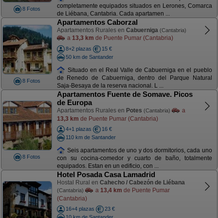
completamente equipados situados en Lerones, Comarca
8 Fotos
de Liébana, Cantabria. Cada apartamen ...
Apartamentos Caborzal
Apartamentos Rurales en
Cabuerniga
(Cantabria)
a
13,3 km
de Puente Pumar (Cantabria)
8+2 plazas
15 €
50 km de Santander
Situado en el Real Valle de Cabuerniga en el pueblo
de Renedo de Cabuerniga, dentro del Parque Natural
8 Fotos
Saja-Besaya de la reserva nacional. L ...
Apartamentos Fuente de Somave. Picos
de Europa
Apartamentos Rurales en
Potes
a
(Cantabria)
13,3 km
de Puente Pumar (Cantabria)
4+1 plazas
16 €
110 km de Santander
Seis apartamentos de uno y dos dormitorios, cada uno
8 Fotos
con su cocina-comedor y cuarto de baño, totalmente
equipados. Estan en un edificio, con ...
Hotel Posada Casa Lamadrid
Hostal Rural en
Cahecho / Cabezón de Liébana
a
13,4 km
de Puente Pumar
(Cantabria)
(Cantabria)
16+4 plazas
23 €
10 km de Santander