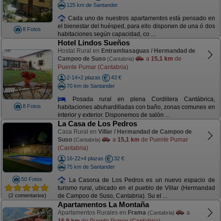
125 km de Santander
Cada uno de nuestros apartamentos está pensado en
el bienestar del huésped, para ello disponen de una ó dos
8 Fotos
habitaciones según capacidad, co ...
Hotel Lindos Sueños
Hostal Rural en
Entrambasaguas / Hermandad de
Campoo de Suso
a
15,1 km
de
(Cantabria)
Puente Pumar (Cantabria)
2-14+2 plazas
43 €
70 km de Santander
Posada rural en plena Cordillera Cantábrica,
8 Fotos
habitaciones abuhardilladas con baño, zonas comunes en
interior y exterior. Disponemos de salón ...
La Casa de Los Pedros
Casa Rural en
Villar / Hermandad de Campoo de
Suso
a
15,1 km
de Puente Pumar
(Cantabria)
(Cantabria)
16-22+4 plazas
32 €
75 km de Santander
50 Fotos
La Casona de Los Pedros es un nuevo espacio de
turismo rural, ubicado en el pueblo de Villar (Hermandad
(2 comentarios)
de Campoo de Suso, Cantabria). Su el ...
Apartamentos La Montaña
Apartamentos Rurales en
Frama
a
(Cantabria)
15,9 km
de Puente Pumar (Cantabria)