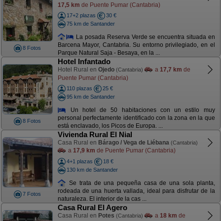
17,5 km
de Puente Pumar (Cantabria)
17+2 plazas
30 €
75 km de Santander
La posada Reserva Verde se encuentra situada en
Barcena Mayor, Cantabria. Su entorno privilegiado, en el
8 Fotos
Parque Natural Saja - Besaya, en la ...
Hotel Infantado
Hotel Rural en
Ojedo
a
17,7 km
de
(Cantabria)
Puente Pumar (Cantabria)
110 plazas
25 €
95 km de Santander
Un hotel de 50 habitaciones con un estilo muy
personal perfectamente identificado con la zona en la que
8 Fotos
está enclavado, los Picos de Europa. ...
Vivienda Rural El Nial
Casa Rural en
Bárago / Vega de Liébana
(Cantabria)
a
17,9 km
de Puente Pumar (Cantabria)
4+1 plazas
18 €
130 km de Santander
Se trata de una pequeña casa de una sola planta,
rodeada de una huerta vallada, ideal para disfrutar de la
7 Fotos
naturaleza. El interior de la cas ...
Casa Rural El Agero
Casa Rural en
Potes
a
18 km
de
(Cantabria)