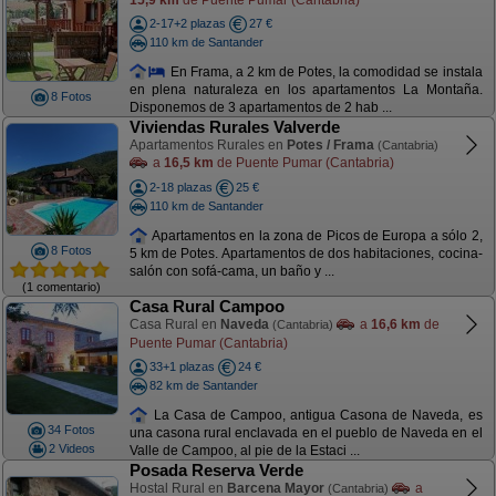
2-17+2 plazas
27 €
110 km de Santander
En Frama, a 2 km de Potes, la comodidad se instala
en plena naturaleza en los apartamentos La Montaña.
8 Fotos
Disponemos de 3 apartamentos de 2 hab ...
Viviendas Rurales Valverde
Apartamentos Rurales en
Potes / Frama
(Cantabria)
a
16,5 km
de Puente Pumar (Cantabria)
2-18 plazas
25 €
110 km de Santander
Apartamentos en la zona de Picos de Europa a sólo 2,
8 Fotos
5 km de Potes. Apartamentos de dos habitaciones, cocina-
salón con sofá-cama, un baño y ...
(1 comentario)
Casa Rural Campoo
Casa Rural en
Naveda
a
16,6 km
de
(Cantabria)
Puente Pumar (Cantabria)
33+1 plazas
24 €
82 km de Santander
La Casa de Campoo, antigua Casona de Naveda, es
34 Fotos
una casona rural enclavada en el pueblo de Naveda en el
2 Videos
Valle de Campoo, al pie de la Estaci ...
Posada Reserva Verde
Hostal Rural en
Barcena Mayor
a
(Cantabria)