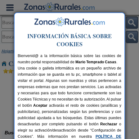
INFORMACIÓN BÁSICA SOBRE
COOKIES
Alojamientos
>
Cantabria
> Puente Pumar
Bienvenid@ a la información básica sobre las cookies de
Casas Rurales cerca de Puente Pumar
nuestro portal responsabilidad de
Mario Temprado Casas
.
Una cookie o galleta informática es un pequeño archivo de
información que se guarda en tu pc, smartphone o tablet al
visitar el portal. Algunas son nuestras y otras pertenecen a
empresas externas que nos prestan servicios. Las activadas
y necesarias para que todo funcione correctamente son las
Cookies Técnicas y no necesitan de tu autorización. Al pulsar
el botón
Aceptar
activarás el resto de cookies (analíticas y
publicitarias), personalizadas según tus preferencias y con
El Trineo de Campoo
rs.
10-18+2 pers.
 €
28 €
publicidad ajustada a tus búsquedas. Estas últimas puedes
Suano (Cantabria)
desde
desactivarlas por completo pulsando el botón
Rechazar
o
elegir su activación/desactivación desde “Configuración de
Buscar
Cookies”. Más información en nuestra
POLÍTICA DE