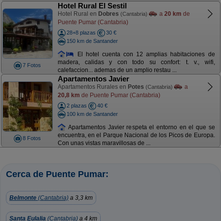
Hotel Rural El Sestil
Hotel Rural en
Dobres
a
20 km
de
(Cantabria)
Puente Pumar (Cantabria)
28+8 plazas
30 €
150 km de Santander
El hotel cuenta con 12 amplias habitaciones de
madera, calidas y con todo su confort: t. v., wifi,
7 Fotos
calefaccion... ademas de un amplio restau ...
Apartamentos Javier
Apartamentos Rurales en
Potes
a
(Cantabria)
20,8 km
de Puente Pumar (Cantabria)
2 plazas
40 €
100 km de Santander
Apartamentos Javier respeta el entorno en el que se
encuentra, en el Parque Nacional de los Picos de Europa.
8 Fotos
Con unas vistas maravillosas de ...
Cerca de Puente Pumar:
Belmonte
(Cantabria)
a 3,3 km
Santa Eulalia
(Cantabria)
a 4 km