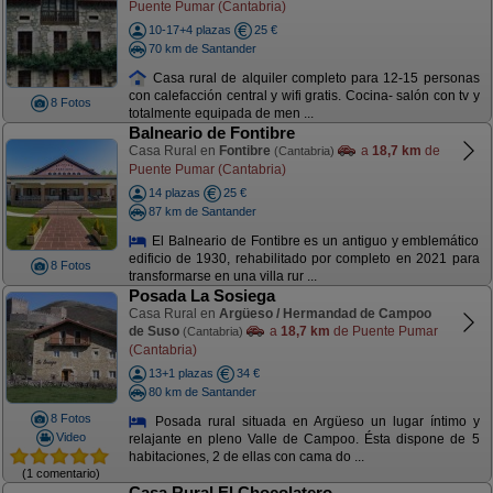
Puente Pumar (Cantabria)
10-17+4 plazas
25 €
70 km de Santander
Casa rural de alquiler completo para 12-15 personas
con calefacción central y wifi gratis. Cocina- salón con tv y
8 Fotos
totalmente equipada de men ...
Balneario de Fontibre
Casa Rural en
Fontibre
a
18,7 km
de
(Cantabria)
Puente Pumar (Cantabria)
14 plazas
25 €
87 km de Santander
El Balneario de Fontibre es un antiguo y emblemático
edificio de 1930, rehabilitado por completo en 2021 para
8 Fotos
transformarse en una villa rur ...
Posada La Sosiega
Casa Rural en
Argüeso / Hermandad de Campoo
de Suso
a
18,7 km
de Puente Pumar
(Cantabria)
(Cantabria)
13+1 plazas
34 €
80 km de Santander
8 Fotos
Posada rural situada en Argüeso un lugar íntimo y
Video
relajante en pleno Valle de Campoo. Ésta dispone de 5
habitaciones, 2 de ellas con cama do ...
(1 comentario)
Casa Rural El Chocolatero