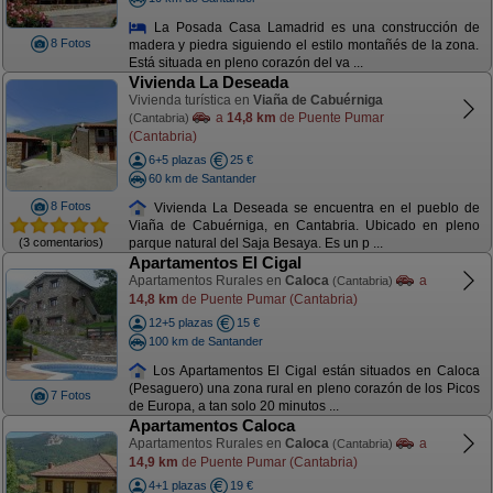
La Posada Casa Lamadrid es una construcción de
8 Fotos
madera y piedra siguiendo el estilo montañés de la zona.
Está situada en pleno corazón del va ...
Vivienda La Deseada
Vivienda turística en
Viaña de Cabuérniga
a
14,8 km
de Puente Pumar
(Cantabria)
(Cantabria)
6+5 plazas
25 €
60 km de Santander
8 Fotos
Vivienda La Deseada se encuentra en el pueblo de
Viaña de Cabuérniga, en Cantabria. Ubicado en pleno
(3 comentarios)
parque natural del Saja Besaya. Es un p ...
Apartamentos El Cigal
Apartamentos Rurales en
Caloca
a
(Cantabria)
14,8 km
de Puente Pumar (Cantabria)
12+5 plazas
15 €
100 km de Santander
Los Apartamentos El Cigal están situados en Caloca
(Pesaguero) una zona rural en pleno corazón de los Picos
7 Fotos
de Europa, a tan solo 20 minutos ...
Apartamentos Caloca
Apartamentos Rurales en
Caloca
a
(Cantabria)
14,9 km
de Puente Pumar (Cantabria)
4+1 plazas
19 €