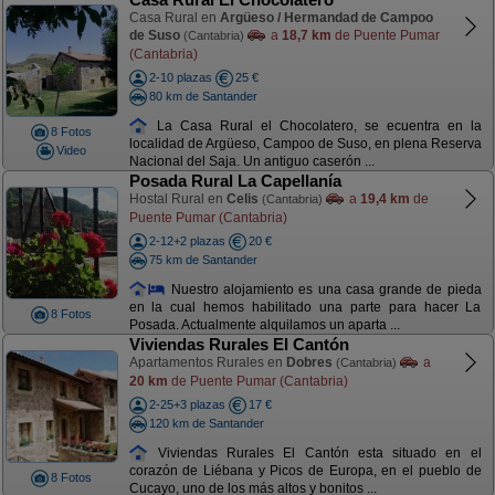
Casa Rural en
Argüeso / Hermandad de Campoo
de Suso
a
18,7 km
de Puente Pumar
(Cantabria)
(Cantabria)
2-10 plazas
25 €
80 km de Santander
La Casa Rural el Chocolatero, se ecuentra en la
8 Fotos
localidad de Argüeso, Campoo de Suso, en plena Reserva
Video
Nacional del Saja. Un antiguo caserón ...
Posada Rural La Capellanía
Hostal Rural en
Celis
a
19,4 km
de
(Cantabria)
Puente Pumar (Cantabria)
2-12+2 plazas
20 €
75 km de Santander
Nuestro alojamiento es una casa grande de pieda
en la cual hemos habilitado una parte para hacer La
8 Fotos
Posada. Actualmente alquilamos un aparta ...
Viviendas Rurales El Cantón
Apartamentos Rurales en
Dobres
a
(Cantabria)
20 km
de Puente Pumar (Cantabria)
2-25+3 plazas
17 €
120 km de Santander
Viviendas Rurales El Cantón esta situado en el
corazón de Liébana y Picos de Europa, en el pueblo de
8 Fotos
Cucayo, uno de los más altos y bonitos ...