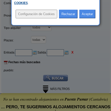
COOKIES
.
Comunidades:
Provincias/Islas:
Tipo alquiler:
Plazas:
X
Entrada:
Salida:
Fechas más buscadas
pueblo:
MÁS FILTROS
No se han encontrado alojamientos en
Puente Pumar
(Cantabria)
... PERO, TE SUGERIMOS ALOJAMIENTOS CERCANOS
: