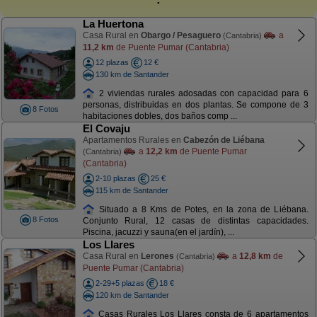
La Huertona
Casa Rural en
Obargo / Pesaguero
a
(Cantabria)
11,2 km
de Puente Pumar (Cantabria)
12 plazas
12 €
130 km de Santander
2 viviendas rurales adosadas con capacidad para 6
personas, distribuidas en dos plantas. Se compone de 3
8 Fotos
habitaciones dobles, dos baños comp ...
El Covaju
Apartamentos Rurales en
Cabezón de Liébana
a
12,2 km
de Puente Pumar
(Cantabria)
(Cantabria)
2-10 plazas
25 €
115 km de Santander
Situado a 8 Kms de Potes, en la zona de Liébana.
8 Fotos
Conjunto Rural, 12 casas de distintas capacidades.
Piscina, jacuzzi y sauna(en el jardín), ...
Los Llares
Casa Rural en
Lerones
a
12,8 km
de
(Cantabria)
Puente Pumar (Cantabria)
2-29+5 plazas
18 €
120 km de Santander
Casas Rurales Los Llares consta de 6 apartamentos