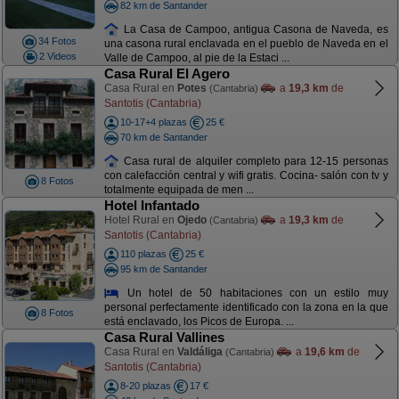
82 km de Santander
La Casa de Campoo, antigua Casona de Naveda, es
34 Fotos
una casona rural enclavada en el pueblo de Naveda en el
2 Videos
Valle de Campoo, al pie de la Estaci ...
Casa Rural El Agero
Casa Rural en
Potes
a
19,3 km
de
(Cantabria)
Santotis (Cantabria)
10-17+4 plazas
25 €
70 km de Santander
Casa rural de alquiler completo para 12-15 personas
con calefacción central y wifi gratis. Cocina- salón con tv y
8 Fotos
totalmente equipada de men ...
Hotel Infantado
Hotel Rural en
Ojedo
a
19,3 km
de
(Cantabria)
Santotis (Cantabria)
110 plazas
25 €
95 km de Santander
Un hotel de 50 habitaciones con un estilo muy
personal perfectamente identificado con la zona en la que
8 Fotos
está enclavado, los Picos de Europa. ...
Casa Rural Vallines
Casa Rural en
Valdáliga
a
19,6 km
de
(Cantabria)
Santotis (Cantabria)
8-20 plazas
17 €