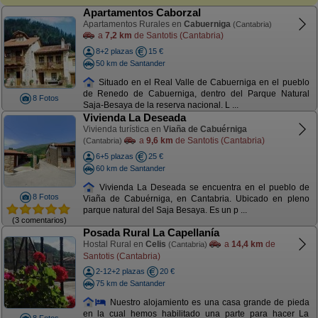
Apartamentos Caborzal
Apartamentos Rurales en
Cabuerniga
(Cantabria)
a
7,2 km
de Santotis (Cantabria)
8+2 plazas
15 €
50 km de Santander
Situado en el Real Valle de Cabuerniga en el pueblo
de Renedo de Cabuerniga, dentro del Parque Natural
8 Fotos
Saja-Besaya de la reserva nacional. L ...
Vivienda La Deseada
Vivienda turística en
Viaña de Cabuérniga
a
9,6 km
de Santotis (Cantabria)
(Cantabria)
6+5 plazas
25 €
60 km de Santander
Vivienda La Deseada se encuentra en el pueblo de
8 Fotos
Viaña de Cabuérniga, en Cantabria. Ubicado en pleno
parque natural del Saja Besaya. Es un p ...
(3 comentarios)
Posada Rural La Capellanía
Hostal Rural en
Celis
a
14,4 km
de
(Cantabria)
Santotis (Cantabria)
2-12+2 plazas
20 €
75 km de Santander
Nuestro alojamiento es una casa grande de pieda
en la cual hemos habilitado una parte para hacer La