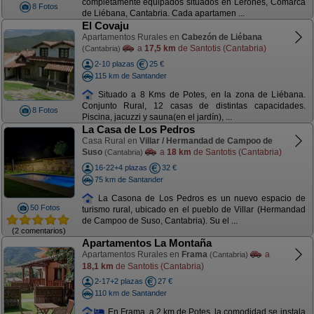
completamente equipados situados en Lerones, Comarca
8 Fotos
de Liébana, Cantabria. Cada apartamen ...
El Covaju
Apartamentos Rurales en
Cabezón de Liébana
a
17,5 km
de Santotis (Cantabria)
(Cantabria)
2-10 plazas
25 €
115 km de Santander
Situado a 8 Kms de Potes, en la zona de Liébana.
Conjunto Rural, 12 casas de distintas capacidades.
8 Fotos
Piscina, jacuzzi y sauna(en el jardín), ...
La Casa de Los Pedros
Casa Rural en
Villar / Hermandad de Campoo de
Suso
a
18 km
de Santotis (Cantabria)
(Cantabria)
16-22+4 plazas
32 €
75 km de Santander
La Casona de Los Pedros es un nuevo espacio de
50 Fotos
turismo rural, ubicado en el pueblo de Villar (Hermandad
de Campoo de Suso, Cantabria). Su el ...
(2 comentarios)
Apartamentos La Montaña
Apartamentos Rurales en
Frama
a
(Cantabria)
18,1 km
de Santotis (Cantabria)
2-17+2 plazas
27 €
110 km de Santander
En Frama, a 2 km de Potes, la comodidad se instala