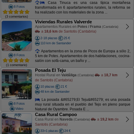
Casa Tinuca es una casa típica montañesa
8 Fotos
transformada en 6 apartartamentos rurales, la reforma se
ha realizado con los materiales de la zona ...
(3 comentarios)
Viviendas Rurales Valverde
Apartamentos Rurales en
Potes / Frama
(Cantabria)
a
18,6 km
de Santotis (Cantabria)
2-18 plazas
25 €
110 km de Santander
Apartamentos en la zona de Picos de Europa a sólo 2,
8 Fotos
5 km de Potes. Apartamentos de dos habitaciones, cocina-
salón con sofá-cama, un baño y ...
(1 comentario)
Posada El Teju
Hostal Rural en
Valdáliga
a
18,7 km
(Cantabria)
de Santotis (Cantabria)
10 plazas
21 €
48 km de Santander
La posada &#65279;El Teju&#65279; es una posada
8 Fotos
muy rural situada en el pueblo del Tejo en pleno parque
Video
Natural de Oyambre. Posada E ...
Casa Rural Campoo
Casa Rural en
Naveda
a
19,2 km
de
(Cantabria)
Santotis (Cantabria)
33+1 plazas
24 €