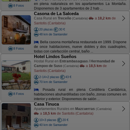
en plena naturaleza en los apartamentos La Montaña.
8 Fotos
Disponemos de 3 apartamentos de 2 hab ...
Casona de La Salceda
Casa Rural en
Treceño
a
18,2 km
de
(Cantabria)
Santotis (Cantabria)
20 plazas
30 €
48 km de Santander
Bella casona montañesa restaurada en 1999. Dispone
de once habitaciones, nueve dobles y dos cuadruples,
8 Fotos
todas con calefacción central, baño ...
Hotel Lindos Sueños
Hostal Rural en
Entrambasaguas / Hermandad de
Campoo de Suso
a
18,5 km
de
(Cantabria)
Santotis (Cantabria)
2-14+2 plazas
43 €
70 km de Santander
Posada rural en plena Cordillera Cantábrica,
8 Fotos
habitaciones abuhardilladas con baño, zonas comunes en
interior y exterior. Disponemos de salón ...
Casa Tinuca
Apartamentos Rurales en
Mazcuerras
(Cantabria)
a
18,5 km
de Santotis (Cantabria)
10+3 plazas
20 €
40 km de Santander