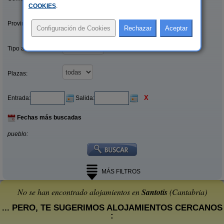
COOKIES
.
Provincias/Islas:
Tipo alquiler:
Plazas:
X
Entrada:
Salida:
Fechas más buscadas
pueblo:
MÁS FILTROS
No se han encontrado alojamientos en
Santotis
(Cantabria)
... PERO, TE SUGERIMOS ALOJAMIENTOS CERCANOS
: