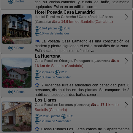
8 Fotos
con su cocina-comedor y cuarto de baño, totalmente
equipados. Estan en un edificio, con ...
Hotel Posada Casa Lamadrid
Hostal Rural en
Cahecho / Cabezón de Liébana
a
14,9 km
de Santotis (Cantabria)
(Cantabria)
16+4 plazas
23 €
10 km de Santander
La Posada Casa Lamadrid es una construcción de
madera y piedra siguiendo el estilo montañés de la zona.
8 Fotos
Está situada en pleno corazón del va ...
La Huertona
Casa Rural en
Obargo / Pesaguero
a
(Cantabria)
16 km
de Santotis (Cantabria)
12 plazas
12 €
130 km de Santander
2 viviendas rurales adosadas con capacidad para 6
personas, distribuidas en dos plantas. Se compone de 3
8 Fotos
habitaciones dobles, dos baños comp ...
Los Llares
Casa Rural en
Lerones
a
17,1 km
de
(Cantabria)
Santotis (Cantabria)
2-29+5 plazas
18 €
120 km de Santander
Casas Rurales Los Llares consta de 6 apartamentos