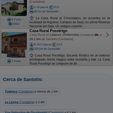
(Cantabria)
2-10 plazas
25 €
80 km de Santander
La Casa Rural el Chocolatero, se ecuentra en la
8 Fotos
localidad de Argüeso, Campoo de Suso, en plena Reserva
Video
Nacional del Saja. Un antiguo caserón ...
Casa Rural Pocotrigo
Casa Rural en
Linares / Peñarrubia
a
(Cantabria)
20,1 km
de Santotis (Cantabria)
8-16+2 plazas
15 €
105 km de Santander
Casa Rural Pocotrigo, Encanto Rústico en un entorno
privilegiado rincón mágico entre montaña y mar. La Casa
7 Fotos
Rural Pocotrigo se compone de do ...
Cerca de Santotis:
Tudanca
(Cantabria)
a menos de 1 km
La Lastra
(Cantabria)
a 1 km
San Sebastian de Garabandal
(Cantabria)
a 6,1 km