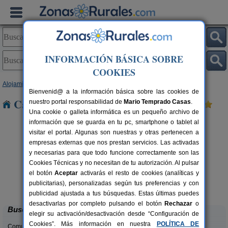
INFORMACIÓN BÁSICA SOBRE
COOKIES
Alojamientos
>
Cantabria
> Santotis
Bienvenid@ a la información básica sobre las cookies de
Casas Rurales cerca de Santotis
nuestro portal responsabilidad de
Mario Temprado Casas
.
Una cookie o galleta informática es un pequeño archivo de
información que se guarda en tu pc, smartphone o tablet al
visitar el portal. Algunas son nuestras y otras pertenecen a
empresas externas que nos prestan servicios. Las activadas
y necesarias para que todo funcione correctamente son las
Cookies Técnicas y no necesitan de tu autorización. Al pulsar
el botón
Aceptar
activarás el resto de cookies (analíticas y
La Casa del Lago de Campoo
rs.
20+1 pers.
publicitarias), personalizadas según tus preferencias y con
 €
25 €
Orzales (Cantabria)
desde
publicidad ajustada a tus búsquedas. Estas últimas puedes
desactivarlas por completo pulsando el botón
Rechazar
o
Buscar
elegir su activación/desactivación desde “Configuración de
Cookies”. Más información en nuestra
POLÍTICA DE
Comunidades: