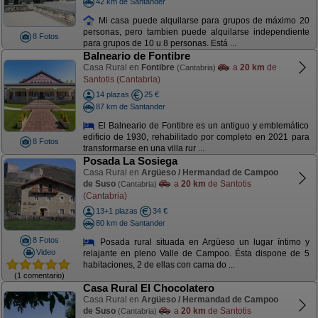
42 km de Santander
Mi casa puede alquilarse para grupos de máximo 20
personas, pero tambien puede alquilarse independiente
8 Fotos
para grupos de 10 u 8 personas. Está ...
Balneario de Fontibre
Casa Rural en
Fontibre
a
20 km
de
(Cantabria)
Santotis (Cantabria)
14 plazas
25 €
87 km de Santander
El Balneario de Fontibre es un antiguo y emblemático
edificio de 1930, rehabilitado por completo en 2021 para
8 Fotos
transformarse en una villa rur ...
Posada La Sosiega
Casa Rural en
Argüeso / Hermandad de Campoo
de Suso
a
20 km
de Santotis
(Cantabria)
(Cantabria)
13+1 plazas
34 €
80 km de Santander
8 Fotos
Posada rural situada en Argüeso un lugar íntimo y
Video
relajante en pleno Valle de Campoo. Ésta dispone de 5
habitaciones, 2 de ellas con cama do ...
(1 comentario)
Casa Rural El Chocolatero
Casa Rural en
Argüeso / Hermandad de Campoo
de Suso
a
20 km
de Santotis
(Cantabria)