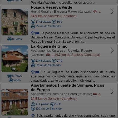
8 Fotos
Posada. Actualmente alquilamos un aparta ...
Posada Reserva Verde
Hostal Rural en
Barcena Mayor
a
(Cantabria)
14,5 km
de Santotis (Cantabria)
17+2 plazas
30 €
75 km de Santander
La posada Reserva Verde se encuentra situada en
Barcena Mayor, Cantabria. Su entorno privilegiado, en el
8 Fotos
Parque Natural Saja - Besaya, en la ...
La Riguera de Ginio
Apartamentos Rurales en
Ucieda / Ruente
a
14,7 km
de Santotis (Cantabria)
(Cantabria)
23+4 plazas
27 €
52 km de Santander
En la Riguera de Ginio disponemos de cuatro
8 Fotos
apartamentos completamente equipados con diferentes
Video
capacidades, tanto para alquiler individual ...
Apartamentos Fuente de Somave. Picos
de Europa
Apartamentos Rurales en
Potes
a
(Cantabria)
14,8 km
de Santotis (Cantabria)
4+1 plazas
16 €
110 km de Santander
Seis apartamentos de uno y dos dormitorios, cada uno