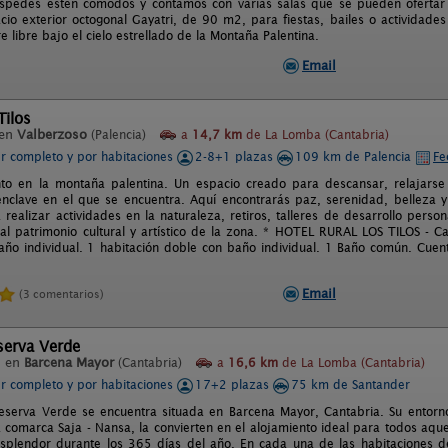
spedes estén cómodos y contamos con varias salas que se pueden ofertar 
cio exterior octogonal Gayatri, de 90 m2, para fiestas, bailes o actividades 
re libre bajo el cielo estrellado de la Montaña Palentina.
Email
Tilos
 en
Valberzoso
(Palencia)
a
14,7 km
de La Lomba (Cantabria)
er completo y por habitaciones
2-8+1 plazas
109 km de Palencia
Fe
nto en la montaña palentina. Un espacio creado para descansar, relajars
enclave en el que se encuentra. Aquí encontrarás paz, serenidad, belleza y 
 realizar actividades en la naturaleza, retiros, talleres de desarrollo pers
 al patrimonio cultural y artístico de la zona. * HOTEL RURAL LOS TILOS - 
baño individual. 1 habitación doble con baño individual. 1 Baño común. Cuen
Email
(3 comentarios)
serva Verde
l en
Barcena Mayor
(Cantabria)
a
16,6 km
de La Lomba (Cantabria)
er completo y por habitaciones
17+2 plazas
75 km de Santander
serva Verde se encuentra situada en Barcena Mayor, Cantabria. Su entorno 
a comarca Saja - Nansa, la convierten en el alojamiento ideal para todos aque
splendor durante los 365 días del año. En cada una de las habitaciones d