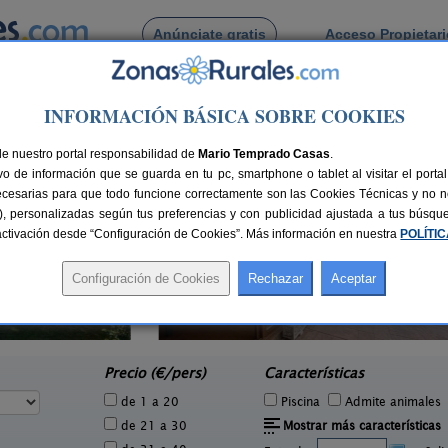
Anúnciate gratis
Acceso Propietar
Busca por pueblo
INFORMACIÓN BÁSICA SOBRE COOKIES
 de La Lomba
de nuestro portal responsabilidad de
Mario Temprado Casas
.
o de información que se guarda en tu pc, smartphone o tablet al visitar el port
ecesarias para que todo funcione correctamente son las Cookies Técnicas y no ne
rias), personalizadas según tus preferencias y con publicidad ajustada a tus búsq
sactivación desde “Configuración de Cookies”. Más información en nuestra
POLÍTI
El Trineo de Campoo
1 pers.
10-18+2 pers.
25 €
28 €
Suano (Cantabria)
e
desde
Precio (€/pers)
Características
de 1 a 20
Piscina
Admite animales
de 21 a 30
Mostrar más características