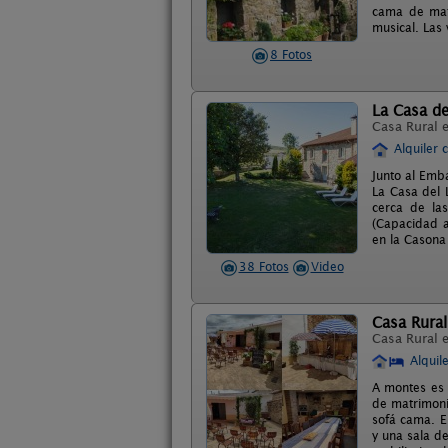
cama de matr
musical. Las 
8 Fotos
La Casa d
Casa Rural 
Alquiler 
Junto al Emb
La Casa del 
cerca de la
(Capacidad a
en la Casona
38 Fotos
Video
Casa Rura
Casa Rural 
Alquil
A montes es 
de matrimoni
sofá cama. E
y una sala de