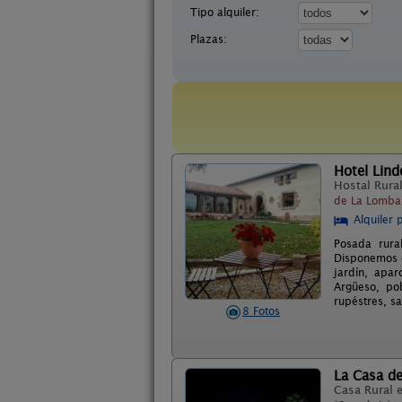
Tipo alquiler:
Plazas:
Hotel Lin
Hostal Rura
de La Lomba 
Alquiler 
Posada rura
Disponemos d
jardín, apar
Argüeso, pob
rupéstres, s
8 Fotos
La Casa d
Casa Rural 