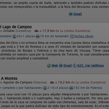
imonio, un amplio cuarto de baño, televisión y también podrán disfrutar d
vistas son inmejorables y la tranquilidad, a la hora del descanso, esta siemp
Email
el Lago de Campoo
en
Orzales
(Cantabria)
a
17,9 km
de La Lomba (Cantabria)
completo
20+1 plazas
76 km de Santander
Fechas Libres
alse del Ebro y en primera línea se encuentra esta Casona típica montañesa 
Lago está a 5 km de Reinosa y a unos 45 minutos de Santander por autopist
s provincias de Burgos y Palencia y no muy lejos de Vizcaya. Tiene c
dmitida en nuestro caso por la Consejería de Turismo, lo cual consideramos
 con mucha amplitud y comodidad.
Web
Email
625..Ver teléfono
l A Montes
en
Aguilar de Campoo
(Palencia)
a
19,2 km
de La Lomba (Cantabria)
er completo y por habitaciones
2-16+4 plazas
102 km de Palencia
una casa rural con 16 plazas para alquilar íntegramente o por habitaciones.
o, 1 habitación doble y 2 cuádruples. Hay 3 baños a compartir. Por otra par
l resto de la casa se compone de salón con chimenea, sala de estar, bilbiot
 juegos en la que podrá disfrutar de todo tipo de entretenimiento. En el ext