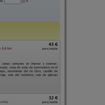
ida:
X
43 €
a
0,6 km
pers/noche
, zonas comunes en interior y exterior.
vado, zona de estar de invernadero en el
po, nacimiento del río Ebro, castillo de
iga, ruta del románico, ruta de iglesias
32 €
Lomba
pers/noche