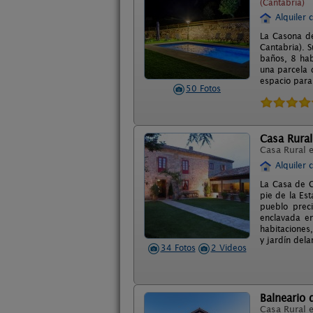
(Cantabria)
Alquiler 
La Casona de
Cantabria). S
baños, 8 hab
una parcela 
espacio para 
50 Fotos
Casa Rura
Casa Rural 
Alquiler 
La Casa de C
pie de la Es
pueblo prec
enclavada en
habitaciones
y jardín dela
34 Fotos
2 Videos
Balneario 
Casa Rural 