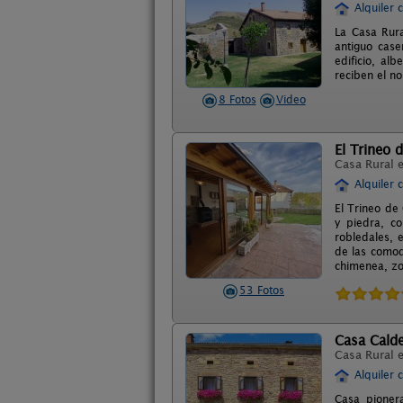
Alquiler 
La Casa Rura
antiguo case
edificio, al
reciben el n
8 Fotos
Video
El Trineo
Casa Rural 
Alquiler 
El Trineo de
y piedra, c
robledales, 
de las comod
chimenea, zo
53 Fotos
Casa Cald
Casa Rural 
Alquiler 
Casa pioner