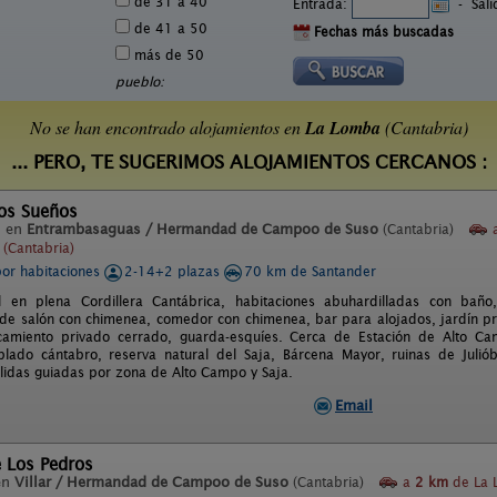
de 31 a 40
Entrada:
-
Sal
de 41 a 50
Fechas más buscadas
más de 50
pueblo:
No se han encontrado alojamientos en
La Lomba
(Cantabria)
... PERO, TE SUGERIMOS ALOJAMIENTOS CERCANOS :
dos Sueños
l en
Entrambasaguas / Hermandad de Campoo de Suso
(Cantabria)
(Cantabria)
por habitaciones
2-14+2 plazas
70 km de Santander
l en plena Cordillera Cantábrica, habitaciones abuhardilladas con baño
e salón con chimenea, comedor con chimenea, bar para alojados, jardín pri
camiento privado cerrado, guarda-esquíes. Cerca de Estación de Alto Cam
lado cántabro, reserva natural del Saja, Bárcena Mayor, ruinas de Julióbr
alidas guiadas por zona de Alto Campo y Saja.
Email
e Los Pedros
en
Villar / Hermandad de Campoo de Suso
(Cantabria)
a
2 km
de La 