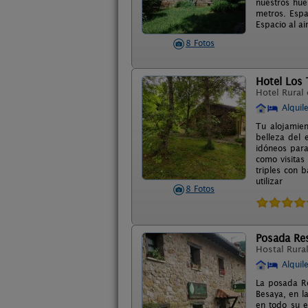
nuestros hué
metros. Espa
Espacio al ai
8 Fotos
Hotel Los 
Hotel Rural
Alquil
Tu alojamie
belleza del 
idóneos para
como visitas
triples con 
utilizar
8 Fotos
Posada Re
Hostal Rura
Alquil
La posada Re
Besaya, en l
en todo su e