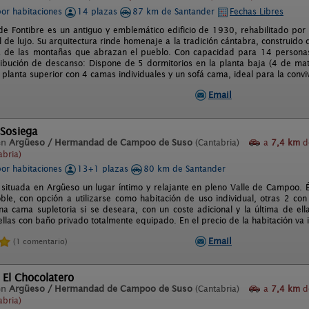
por habitaciones
14 plazas
87 km de Santander
Fechas Libres
 de Fontibre es un antiguo y emblemático edificio de 1930, rehabilitado p
al de lujo. Su arquitectura rinde homenaje a la tradición cántabra, construido
a de las montañas que abrazan el pueblo. Con capacidad para 14 personas,
tribución de descanso: Dispone de 5 dormitorios en la planta baja (4 de ma
 planta superior con 4 camas individuales y un sofá cama, ideal para la convi
Email
 Sosiega
en
Argüeso / Hermandad de Campoo de Suso
(Cantabria)
a
7,4 km
d
bria)
por habitaciones
13+1 plazas
80 km de Santander
 situada en Argüeso un lugar íntimo y relajante en pleno Valle de Campoo. É
le, con opción a utilizarse como habitación de uso individual, otras 2 con
na cama supletoria si se deseara, con un coste adicional y la última de ell
 ellas con baño privado totalmente equipado. En el precio de la habitación va i
Email
(1 comentario)
 El Chocolatero
en
Argüeso / Hermandad de Campoo de Suso
(Cantabria)
a
7,4 km
d
bria)