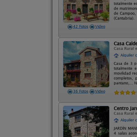
totalmente e
de matrimoni
de Campoo, C
(Cantabria).
42 Fotos
Video
Casa Calde
Casa Rural 
Alquiler 
Casa de 3 pl
totalmente 
movilidad re
completos, p
pantano,... 
36 Fotos
Video
Centro Jar
Casa Rural 
Alquiler 
JARDÍN MANDA
4 salas acon