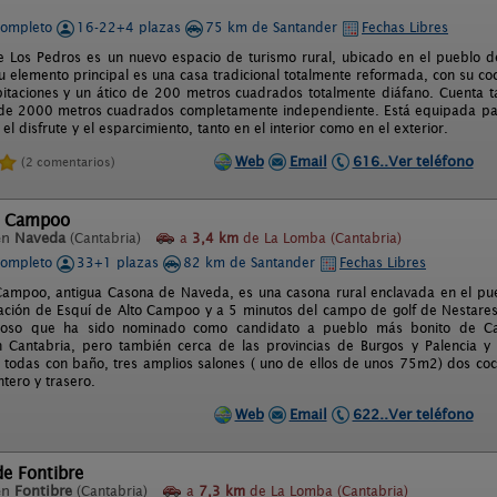
completo
16-22+4 plazas
75 km de Santander
Fechas Libres
 Los Pedros es un nuevo espacio de turismo rural, ubicado en el pueblo 
u elemento principal es una casa tradicional totalmente reformada, con su coc
itaciones y un ático de 200 metros cuadrados totalmente diáfano. Cuenta 
de 2000 metros cuadrados completamente independiente. Está equipada par
el disfrute y el esparcimiento, tanto en el interior como en el exterior.
Web
Email
616..Ver teléfono
(2 comentarios)
l Campoo
en
Naveda
(Cantabria)
a
3,4 km
de La Lomba (Cantabria)
completo
33+1 plazas
82 km de Santander
Fechas Libres
ampoo, antigua Casona de Naveda, es una casona rural enclavada en el pu
tación de Esquí de Alto Campoo y a 5 minutos del campo de golf de Nestare
ioso que ha sido nominado como candidato a pueblo más bonito de Can
 Cantabria, pero también cerca de las provincias de Burgos y Palencia y
, todas con baño, tres amplios salones ( uno de ellos de unos 75m2) dos co
ntero y trasero.
Web
Email
622..Ver teléfono
de Fontibre
en
Fontibre
(Cantabria)
a
7,3 km
de La Lomba (Cantabria)