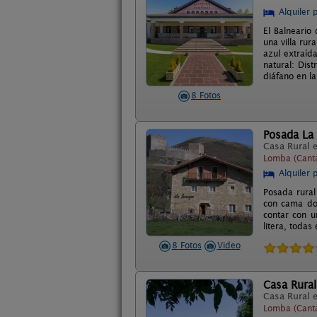
Alquiler 
El Balneario
una villa rur
azul extraíd
natural: Dis
diáfano en la
8 Fotos
Posada La
Casa Rural 
Lomba (Canta
Alquiler 
Posada rural
con cama dob
contar con u
litera, todas
8 Fotos
Video
Casa Rural
Casa Rural 
Lomba (Canta