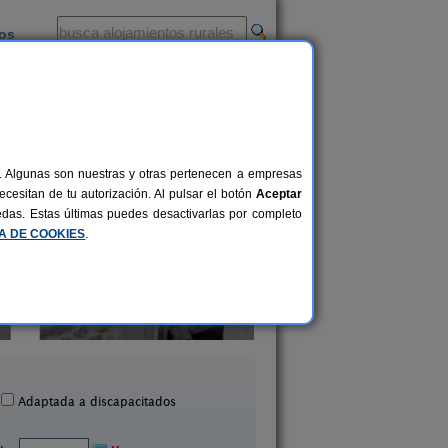
ios
-
al. Algunas son nuestras y otras pertenecen a empresas
cesitan de tu autorización. Al pulsar el botón
Aceptar
uedas. Estas últimas puedes desactivarlas por completo
CA DE COOKIES
.
La Plazuela
La Casa de Mamas
2-6+1 pers.
20 €
Quintana (Cantabria)
Santillana del Mar (Can
desde
Adaptada a discapacitados