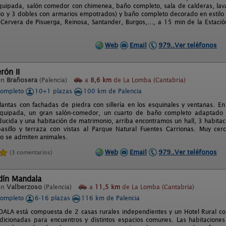
quipada, salón comedor con chimenea, baño completo, sala de calderas, lav
o y 3 dobles con armarios empotrados) y baño completo decorado en estilo 
ervera de Pisuerga, Reinosa, Santander, Burgos,..., a 15 min de la Estaci
Web
Email
979..Ver teléfonos
rón II
en
Brañosera
(Palencia)
a
8,6 km
de La Lomba (Cantabria)
completo
10+1 plazas
100 km de Palencia
antas con fachadas de piedra con sillería en los esquinales y ventanas. En
equipada, un gran salón-comedor, un cuarto de baño completo adaptado 
ducida y una habitación de matrimonio, arriba encontramos un hall, 3 habita
asillo y terraza con vistas al Parque Natural Fuentes Carrionas. Muy ce
No se admiten animales.
Web
Email
979..Ver teléfonos
(3 comentarios)
dín Mandala
en
Valberzoso
(Palencia)
a
11,5 km
de La Lomba (Cantabria)
completo
6-16 plazas
116 km de Palencia
LA está compuesta de 2 casas rurales independientes y un Hotel Rural co
dicionadas para encuentros y distintos espacios comunes. Las habitacione