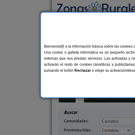
Busca por alojamiento
Alojamientos
>
Cantabria
> La Lomba
Casas Rurales cerca
Bienvenid@ a la información básica sobre las cookies 
Una cookie o galleta informática es un pequeño archiv
externas que nos prestan servicios. Las activadas y n
activarás el resto de cookies (analíticas y publicita
pulsando el botón
Rechazar
o elegir su activación/de
Campoo
La Casa del Lago de Campoo
33+1 pers.
20+
24 €
abria)
Orzales (Cantabria)
desde
desd
Buscar
Comunidades:
Provincias/Islas: