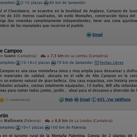
completo
2-10 plazas
80 km de Santander
l el Chocolatero, se ecuentra en la localidad de Argüeso, Campoo de Suso
rón de 300 metros cuadrados, de estilo Montañes, construcción típica del V
berga dos viviendas completamente independientes, tiene una zona ajardi
ombre de los manatiales que recorren el pueblo.
Email
 de Campoo
en
Suano
(Cantabria)
a
7,5 km
de La Lomba (Cantabria)
completo
10-18+2 plazas
79 km de Santander
Fechas Libres
 Campoo es una casa montañesa única y muy amplia para descansar y disfrut
on materiales de calidad, ubicada en el valle de Alto Campoo en la cor
en un entorno natural de gran belleza. Una casa espaciosa, con historia pero
idades actuales, cocinas totalmente equipadas, 10 baños, Wifi alta velocida
nas para comer todos juntos, jardín... ideal para el descanso y diversión d
Web
Email
655..Ver teléfono
(1 comentario)
erón
en
Brañosera
(Palencia)
a
8,6 km
de La Lomba (Cantabria)
completo
10+1 plazas
100 km de Palencia
a en el turismo rural de la Montaña Palentina. Consta de 2 plantas de 1