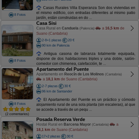
Casas Rurales Villa Esperanza Son dos viviendas en
el mismo edificio, con entradas diferentes al mismo patio
8 Fotos
jardín, están construidas en do ...
Casa Sisi
Casa Rural en
Canduela
a
16,5 km
de
(Palencia)
Suano (Cantabria)
2-8+1 plazas
20 €
90 km de Palencia
Antigua casona de labranza totalmente equipada,
dispone de dos habitaciones triples y una doble, salón-
8 Fotos
comedor con chimenea, calefacción, te ...
Apartamento del Puente
Apartamento en
Reocín de Los Molinos
(Cantabria)
a
18,1 km
de Suano (Cantabria)
2-7 plazas
30 €
96 km de Santander
El Apartamento del Puente es un práctico y cómodo
8 Fotos
alojamiento rural de una sola planta (sin escaleras), al que
se accede a través de un pequ ...
(2 comentarios)
Posada Reserva Verde
Hostal Rural en
Barcena Mayor
a
(Cantabria)
18,1 km
de Suano (Cantabria)
17+2 plazas
30 €