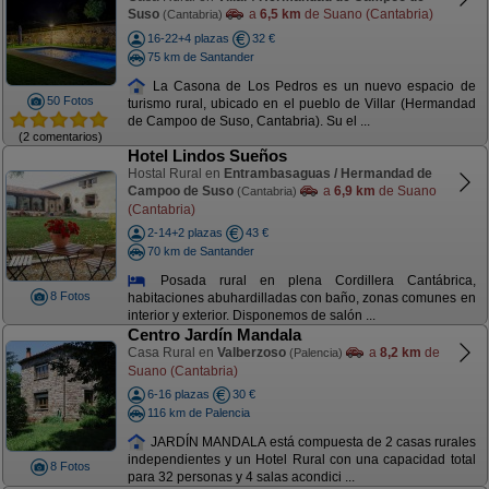
Suso
a
6,5 km
de Suano (Cantabria)
(Cantabria)
16-22+4 plazas
32 €
75 km de Santander
La Casona de Los Pedros es un nuevo espacio de
50 Fotos
turismo rural, ubicado en el pueblo de Villar (Hermandad
de Campoo de Suso, Cantabria). Su el ...
(2 comentarios)
Hotel Lindos Sueños
Hostal Rural en
Entrambasaguas / Hermandad de
Campoo de Suso
a
6,9 km
de Suano
(Cantabria)
(Cantabria)
2-14+2 plazas
43 €
70 km de Santander
Posada rural en plena Cordillera Cantábrica,
8 Fotos
habitaciones abuhardilladas con baño, zonas comunes en
interior y exterior. Disponemos de salón ...
Centro Jardín Mandala
Casa Rural en
Valberzoso
a
8,2 km
de
(Palencia)
Suano (Cantabria)
6-16 plazas
30 €
116 km de Palencia
JARDÍN MANDALA está compuesta de 2 casas rurales
independientes y un Hotel Rural con una capacidad total
8 Fotos
para 32 personas y 4 salas acondici ...