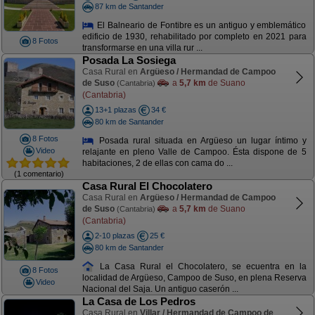
87 km de Santander
El Balneario de Fontibre es un antiguo y emblemático
edificio de 1930, rehabilitado por completo en 2021 para
8 Fotos
transformarse en una villa rur ...
Posada La Sosiega
Casa Rural en
Argüeso / Hermandad de Campoo
de Suso
a
5,7 km
de Suano
(Cantabria)
(Cantabria)
13+1 plazas
34 €
80 km de Santander
8 Fotos
Posada rural situada en Argüeso un lugar íntimo y
Video
relajante en pleno Valle de Campoo. Ésta dispone de 5
habitaciones, 2 de ellas con cama do ...
(1 comentario)
Casa Rural El Chocolatero
Casa Rural en
Argüeso / Hermandad de Campoo
de Suso
a
5,7 km
de Suano
(Cantabria)
(Cantabria)
2-10 plazas
25 €
80 km de Santander
La Casa Rural el Chocolatero, se ecuentra en la
8 Fotos
localidad de Argüeso, Campoo de Suso, en plena Reserva
Video
Nacional del Saja. Un antiguo caserón ...
La Casa de Los Pedros
Casa Rural en
Villar / Hermandad de Campoo de