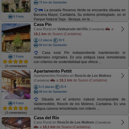
75 km de Santander
La posada Reserva Verde se encuentra situada en
Barcena Mayor, Cantabria. Su entorno privilegiado, en el
8 Fotos
Parque Natural Saja - Besaya, en la ...
Casa Pin
Casa Rural en
Valdeprado del Río
a
(Cantabria)
18,1 km
de Suano (Cantabria)
12 plazas
30 €
96 km de Santander
Casa rural Pin independiente manteniendo lo
7 Fotos
materiales originales. Es una antigua casa remodelada
con criterios de sostenibilidad que ofrece ...
(3 comentarios)
Apartamento Pettit
Apartamentos Rurales en
Reocín de Los Molinos
a
18,1 km
de Suano (Cantabria)
(Cantabria)
5+2 plazas
25 €
96 km de Santander
Situada en el entorno natural incomparable de
8 Fotos
Valderredible, Reocín de los Molinos, Cantabria. Es una
antigua casona remodelada con criterio ...
(3 comentarios)
Casa del Río
Casa Rural en
Reocín de Los Molinos
(Cantabria)
a
18,1 km
de Suano (Cantabria)