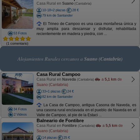
Casa Rural en
Suano
(Cantabria)
10-18+2 plazas
28 €
79 km de Santander
El Trineo de Campoo es una casa montañesa única y
muy amplia para descansar y disfrutar, rehabilitada
53 Fotos
recientemente en madera y piedra, con ...
(1 comentario)
Alojamientos Rurales cercanos a
Suano (Cantabria)
Casa Rural Campoo
Casa Rural en
Naveda
a
5,1 km
de
(Cantabria)
Suano (Cantabria)
33+1 plazas
24 €
82 km de Santander
La Casa de Campoo, antigua Casona de Naveda, es
34 Fotos
una casona rural enclavada en el pueblo de Naveda en el
2 Videos
Valle de Campoo, al pie de la Estaci ...
Balneario de Fontibre
Casa Rural en
Fontibre
a
5,5 km
de
(Cantabria)
Suano (Cantabria)
14 plazas
25 €