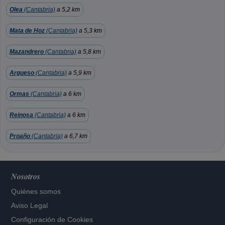
Olea
(Cantabria)
a 5,2 km
Mata de Hoz
(Cantabria)
a 5,3 km
Mazandrero
(Cantabria)
a 5,8 km
Argueso
(Cantabria)
a 5,9 km
Ormas
(Cantabria)
a 6 km
Reinosa
(Cantabria)
a 6 km
Proaño
(Cantabria)
a 6,7 km
Nosotros
Quiénes somos
Aviso Legal
Configuración de Cookies