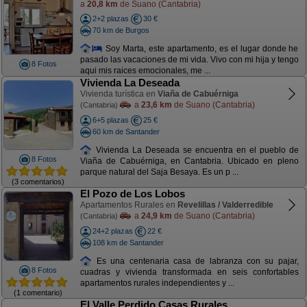
a
20,8 km
de Suano (Cantabria)
2+2 plazas
30 €
70 km de Burgos
Soy Marta, este apartamento, es el lugar donde he
pasado las vacaciones de mi vida. Vivo con mi hija y tengo
8 Fotos
aqui mis raices emocionales, me ...
Vivienda La Deseada
Vivienda turística en
Viaña de Cabuérniga
a
23,6 km
de Suano (Cantabria)
(Cantabria)
6+5 plazas
25 €
60 km de Santander
Vivienda La Deseada se encuentra en el pueblo de
8 Fotos
Viaña de Cabuérniga, en Cantabria. Ubicado en pleno
parque natural del Saja Besaya. Es un p ...
(3 comentarios)
El Pozo de Los Lobos
Apartamentos Rurales en
Revelillas / Valderredible
a
24,9 km
de Suano (Cantabria)
(Cantabria)
24+2 plazas
22 €
108 km de Santander
Es una centenaria casa de labranza con su pajar,
8 Fotos
cuadras y vivienda transformada en seis confortables
apartamentos rurales independientes y ...
(1 comentario)
El Valle Perdido Casas Rurales