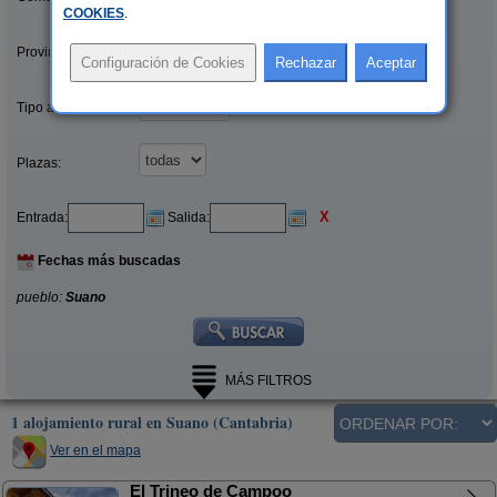
COOKIES
.
Provincias/Islas:
Tipo alquiler:
Plazas:
X
Entrada:
Salida:
Fechas más buscadas
pueblo:
Suano
MÁS FILTROS
1 alojamiento rural en Suano (Cantabria)
Ver en el mapa
El Trineo de Campoo