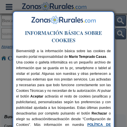
INFORMACIÓN BÁSICA SOBRE
COOKIES
Alojamientos
>
Cantabria
> Suano
Bienvenid@ a la información básica sobre las cookies de
Casas Rurales en Suano
nuestro portal responsabilidad de
Mario Temprado Casas
.
Una cookie o galleta informática es un pequeño archivo de
información que se guarda en tu pc, smartphone o tablet al
visitar el portal. Algunas son nuestras y otras pertenecen a
empresas externas que nos prestan servicios. Las activadas
y necesarias para que todo funcione correctamente son las
Cookies Técnicas y no necesitan de tu autorización. Al pulsar
el botón
Aceptar
activarás el resto de cookies (analíticas y
Casa Rural Campoo
rs.
33+1 pers.
publicitarias), personalizadas según tus preferencias y con
 €
24 €
Naveda (Cantabria)
desde
publicidad ajustada a tus búsquedas. Estas últimas puedes
desactivarlas por completo pulsando el botón
Rechazar
o
Buscar
elegir su activación/desactivación desde “Configuración de
Cookies”. Más información en nuestra
POLÍTICA DE
Comunidades: