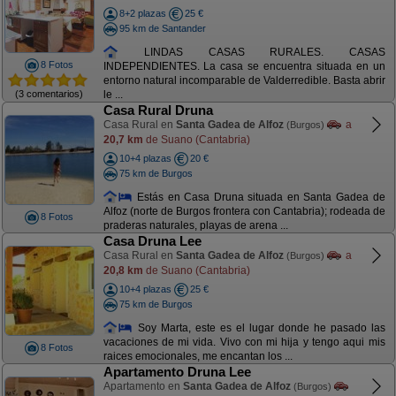
8+2 plazas
25 €
95 km de Santander
LINDAS CASAS RURALES. CASAS
8 Fotos
INDEPENDIENTES. La casa se encuentra situada en un
entorno natural incomparable de Valderredible. Basta abrir
(3 comentarios)
le ...
Casa Rural Druna
Casa Rural en
Santa Gadea de Alfoz
a
(Burgos)
20,7 km
de Suano (Cantabria)
10+4 plazas
20 €
75 km de Burgos
Estás en Casa Druna situada en Santa Gadea de
Alfoz (norte de Burgos frontera con Cantabria); rodeada de
8 Fotos
praderas naturales, playas de arena ...
Casa Druna Lee
Casa Rural en
Santa Gadea de Alfoz
a
(Burgos)
20,8 km
de Suano (Cantabria)
10+4 plazas
25 €
75 km de Burgos
Soy Marta, este es el lugar donde he pasado las
vacaciones de mi vida. Vivo con mi hija y tengo aqui mis
8 Fotos
raices emocionales, me encantan los ...
Apartamento Druna Lee
Apartamento en
Santa Gadea de Alfoz
(Burgos)