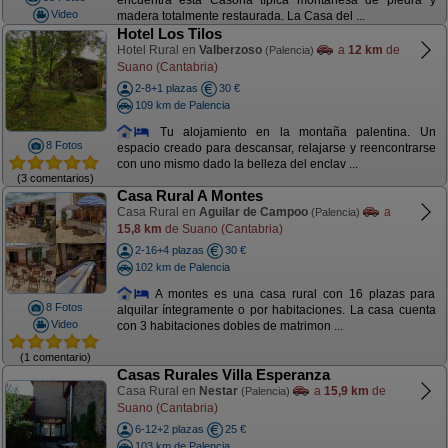
encuentra esta Casona típica montañesa de piedra y
Video
madera totalmente restaurada. La Casa del ...
Hotel Los Tilos
Hotel Rural en
Valberzoso
a
12 km
de
(Palencia)
Suano (Cantabria)
2-8+1 plazas
30 €
109 km de Palencia
Tu alojamiento en la montaña palentina. Un
8 Fotos
espacio creado para descansar, relajarse y reencontrarse
con uno mismo dado la belleza del enclav ...
(3 comentarios)
Casa Rural A Montes
Casa Rural en
Aguilar de Campoo
a
(Palencia)
15,8 km
de Suano (Cantabria)
2-16+4 plazas
30 €
102 km de Palencia
A montes es una casa rural con 16 plazas para
8 Fotos
alquilar íntegramente o por habitaciones. La casa cuenta
Video
con 3 habitaciones dobles de matrimon ...
(1 comentario)
Casas Rurales Villa Esperanza
Casa Rural en
Nestar
a
15,9 km
de
(Palencia)
Suano (Cantabria)
6-12+2 plazas
25 €
103 km de Palencia