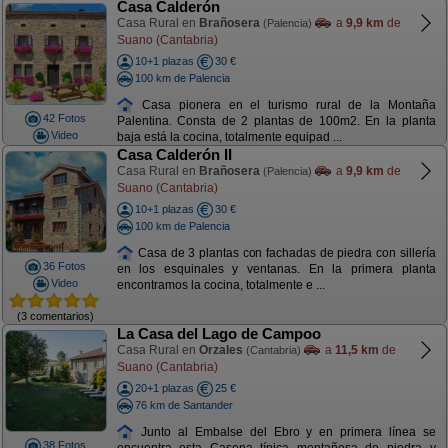
Casa Calderón
Casa Rural en
Brañosera
a
9,9 km
de
(Palencia)
Suano (Cantabria)
10+1 plazas
30 €
100 km de Palencia
Casa pionera en el turismo rural de la Montaña
42 Fotos
Palentina. Consta de 2 plantas de 100m2. En la planta
Video
baja está la cocina, totalmente equipad ...
Casa Calderón II
Casa Rural en
Brañosera
a
9,9 km
de
(Palencia)
Suano (Cantabria)
10+1 plazas
30 €
100 km de Palencia
Casa de 3 plantas con fachadas de piedra con sillería
36 Fotos
en los esquinales y ventanas. En la primera planta
Video
encontramos la cocina, totalmente e ...
(3 comentarios)
La Casa del Lago de Campoo
Casa Rural en
Orzales
a
11,5 km
de
(Cantabria)
Suano (Cantabria)
20+1 plazas
25 €
76 km de Santander
Junto al Embalse del Ebro y en primera línea se
38 Fotos