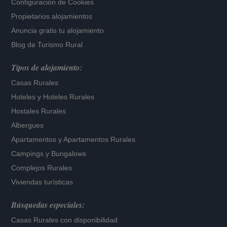
Configuración de Cookies
Propietarios alojamientos
Anuncia gratis tu alojamiento
Blog de Turismo Rural
Tipos de alojamiento:
Casas Rurales
Hoteles
y
Hoteles Rurales
Hostales Rurales
Albergues
Apartamentos
y
Apartamentos Rurales
Campings y Bungalows
Complejos Rurales
Viviendas turísticas
Búsquedas especiales:
Casas Rurales con disponibilidad