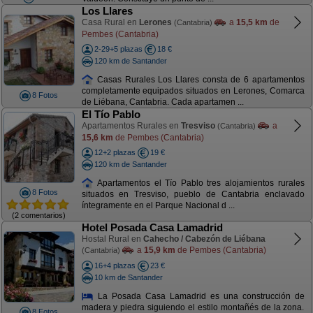
Los Llares
Casa Rural en
Lerones
a
15,5 km
de
(Cantabria)
Pembes (Cantabria)
2-29+5 plazas
18 €
120 km de Santander
Casas Rurales Los Llares consta de 6 apartamentos
completamente equipados situados en Lerones, Comarca
8 Fotos
de Liébana, Cantabria. Cada apartamen ...
El Tío Pablo
Apartamentos Rurales en
Tresviso
a
(Cantabria)
15,6 km
de Pembes (Cantabria)
12+2 plazas
19 €
120 km de Santander
Apartamentos el Tío Pablo tres alojamientos rurales
8 Fotos
situados en Tresviso, pueblo de Cantabria enclavado
íntegramente en el Parque Nacional d ...
(2 comentarios)
Hotel Posada Casa Lamadrid
Hostal Rural en
Cahecho / Cabezón de Liébana
a
15,9 km
de Pembes (Cantabria)
(Cantabria)
16+4 plazas
23 €
10 km de Santander
La Posada Casa Lamadrid es una construcción de
madera y piedra siguiendo el estilo montañés de la zona.
8 Fotos