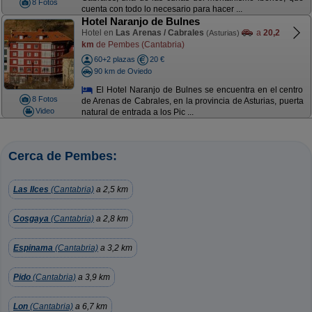
8 Fotos
cuenta con todo lo necesario para hacer ...
Hotel Naranjo de Bulnes
Hotel en
Las Arenas / Cabrales
a
20,2
(Asturias)
km
de Pembes (Cantabria)
60+2 plazas
20 €
90 km de Oviedo
El Hotel Naranjo de Bulnes se encuentra en el centro
8 Fotos
de Arenas de Cabrales, en la provincia de Asturias, puerta
Video
natural de entrada a los Pic ...
Cerca de Pembes:
Las Ilces
(Cantabria)
a 2,5 km
Cosgaya
(Cantabria)
a 2,8 km
Espinama
(Cantabria)
a 3,2 km
Pido
(Cantabria)
a 3,9 km
Lon
(Cantabria)
a 6,7 km