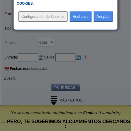
COOKIES
.
Provincias/Islas:
Tipo alquiler:
Plazas:
X
Entrada:
Salida:
Fechas más buscadas
pueblo:
MÁS FILTROS
No se han encontrado alojamientos en
Pembes
(Cantabria)
... PERO, TE SUGERIMOS ALOJAMIENTOS CERCANOS
: