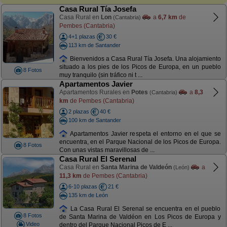
Casa Rural Tía Josefa
Casa Rural en
Lon
a
6,7 km
de
(Cantabria)
Pembes (Cantabria)
4+1 plazas
30 €
113 km de Santander
Bienvenidos a Casa Rural Tía Josefa. Una alojamiento
situado a los pies de los Picos de Europa, en un pueblo
8 Fotos
muy tranquilo (sin tráfico ni t ...
Apartamentos Javier
Apartamentos Rurales en
Potes
a
8,3
(Cantabria)
km
de Pembes (Cantabria)
2 plazas
40 €
100 km de Santander
Apartamentos Javier respeta el entorno en el que se
encuentra, en el Parque Nacional de los Picos de Europa.
8 Fotos
Con unas vistas maravillosas de ...
Casa Rural El Serenal
Casa Rural en
Santa Marina de Valdeón
a
(León)
11,3 km
de Pembes (Cantabria)
6-10 plazas
21 €
135 km de León
La Casa Rural El Serenal se encuentra en el pueblo
8 Fotos
de Santa Marina de Valdéon en Los Picos de Europa y
Video
dentro del Parque Nacional Picos de E ...