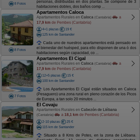
personas, distribuidas en dos plantas. Se compone de 3
8 Fotos
habitaciones dobles, dos baños comp ...
Apartamentos Caloca
Apartamentos Rurales en
Caloca
a
(Cantabria)
17,9 km
de Pembes (Cantabria)
4+1 plazas
19 €
125 km de Santander
Cada uno de nuestros apartamentos está pensado en
el bienestar del huésped, para ello disponen de una ó dos
8 Fotos
habitaciones según capacidad, co ...
Apartamentos El Cigal
Apartamentos Rurales en
Caloca
a
(Cantabria)
17,9 km
de Pembes (Cantabria)
12+5 plazas
15 €
100 km de Santander
Los Apartamentos El Cigal están situados en Caloca
(Pesaguero) una zona rural en pleno corazón de los Picos
7 Fotos
de Europa, a tan solo 20 minutos ...
El Covaju
Apartamentos Rurales en
Cabezón de Liébana
a
18,1 km
de Pembes (Cantabria)
(Cantabria)
2-10 plazas
25 €
115 km de Santander
Situado a 8 Kms de Potes, en la zona de Liébana.