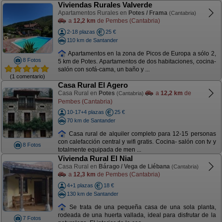
Viviendas Rurales Valverde
Apartamentos Rurales en
Potes / Frama
(Cantabria)
a
12,2 km
de Pembes (Cantabria)
2-18 plazas
25 €
110 km de Santander
Apartamentos en la zona de Picos de Europa a sólo 2,
8 Fotos
5 km de Potes. Apartamentos de dos habitaciones, cocina-
salón con sofá-cama, un baño y ...
(1 comentario)
Casa Rural El Agero
Casa Rural en
Potes
a
12,2 km
de
(Cantabria)
Pembes (Cantabria)
10-17+4 plazas
25 €
70 km de Santander
Casa rural de alquiler completo para 12-15 personas
con calefacción central y wifi gratis. Cocina- salón con tv y
8 Fotos
totalmente equipada de men ...
Vivienda Rural El Nial
Casa Rural en
Bárago / Vega de Liébana
(Cantabria)
a
12,3 km
de Pembes (Cantabria)
4+1 plazas
18 €
130 km de Santander
Se trata de una pequeña casa de una sola planta,
rodeada de una huerta vallada, ideal para disfrutar de la
7 Fotos