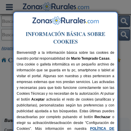
INFORMACIÓN BÁSICA SOBRE
COOKIES
Alojamientos
>
Cantabria
> Pembes
Bienvenid@ a la información básica sobre las cookies de
Casas Rurales cerca de Pembes
nuestro portal responsabilidad de
Mario Temprado Casas
.
Una cookie o galleta informática es un pequeño archivo de
información que se guarda en tu pc, smartphone o tablet al
visitar el portal. Algunas son nuestras y otras pertenecen a
empresas externas que nos prestan servicios. Las activadas
y necesarias para que todo funcione correctamente son las
Cookies Técnicas y no necesitan de tu autorización. Al pulsar
el botón
Aceptar
activarás el resto de cookies (analíticas y
Casa Rural Campoo
rs.
33+1 pers.
publicitarias), personalizadas según tus preferencias y con
 €
24 €
Naveda (Cantabria)
desde
publicidad ajustada a tus búsquedas. Estas últimas puedes
desactivarlas por completo pulsando el botón
Rechazar
o
Buscar
elegir su activación/desactivación desde “Configuración de
Cookies”. Más información en nuestra
POLÍTICA DE
Comunidades: