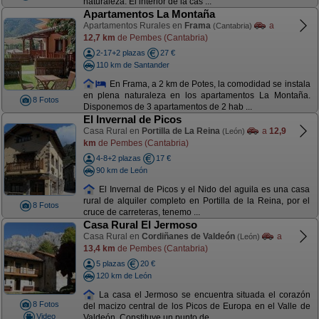
naturaleza. El interior de la cas ...
Apartamentos La Montaña
Apartamentos Rurales en
Frama
a
(Cantabria)
12,7 km
de Pembes (Cantabria)
2-17+2 plazas
27 €
110 km de Santander
En Frama, a 2 km de Potes, la comodidad se instala
en plena naturaleza en los apartamentos La Montaña.
8 Fotos
Disponemos de 3 apartamentos de 2 hab ...
El Invernal de Picos
Casa Rural en
Portilla de La Reina
a
12,9
(León)
km
de Pembes (Cantabria)
4-8+2 plazas
17 €
90 km de León
El Invernal de Picos y el Nido del aguila es una casa
rural de alquiler completo en Portilla de la Reina, por el
8 Fotos
cruce de carreteras, tenemo ...
Casa Rural El Jermoso
Casa Rural en
Cordiñanes de Valdeón
a
(León)
13,4 km
de Pembes (Cantabria)
5 plazas
20 €
120 km de León
La casa el Jermoso se encuentra situada el corazón
8 Fotos
del macizo central de los Picos de Europa en el Valle de
Video
Valdeón. Constituye un punto de ...