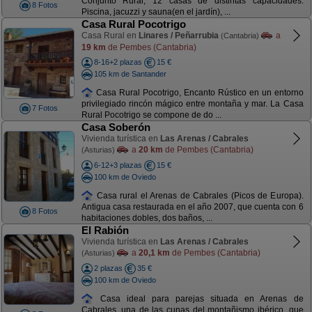
Conjunto Rural, 12 casas de distintas capacidades.
8 Fotos
Piscina, jacuzzi y sauna(en el jardín), ...
Casa Rural Pocotrigo
Casa Rural en
Linares / Peñarrubia
a
(Cantabria)
19 km
de Pembes (Cantabria)
8-16+2 plazas
15 €
105 km de Santander
Casa Rural Pocotrigo, Encanto Rústico en un entorno
privilegiado rincón mágico entre montaña y mar. La Casa
7 Fotos
Rural Pocotrigo se compone de do ...
Casa Soberón
Vivienda turística en
Las Arenas / Cabrales
a
20 km
de Pembes (Cantabria)
(Asturias)
6-12+3 plazas
15 €
100 km de Oviedo
Casa rural el Arenas de Cabrales (Picos de Europa).
Antigua casa restaurada en el año 2007, que cuenta con 6
8 Fotos
habitaciones dobles, dos baños, ...
El Rabión
Vivienda turística en
Las Arenas / Cabrales
a
20,1 km
de Pembes (Cantabria)
(Asturias)
2 plazas
35 €
100 km de Oviedo
Casa ideal para parejas situada en Arenas de
Cabrales, una de las cunas del montañismo ibérico, que