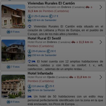
Viviendas Rurales El Cantón
Apartamentos Rurales en
Dobres
a
(Cantabria)
11,5 km
de Pembes (Cantabria)
2-25+3 plazas
17 €
120 km de Santander
Viviendas Rurales El Cantón esta situado en el
corazón de Liébana y Picos de Europa, en el pueblo de
8 Fotos
Cucayo, uno de los más altos y bonitos ...
Hotel Rural El Sestil
Hotel Rural en
Dobres
a
11,5 km
de
(Cantabria)
Pembes (Cantabria)
28+8 plazas
30 €
150 km de Santander
El hotel cuenta con 12 amplias habitaciones de
madera, calidas y con todo su confort: t. v., wifi,
7 Fotos
calefaccion... ademas de un amplio restau ...
Hotel Infantado
Hotel Rural en
Ojedo
a
11,8 km
de
(Cantabria)
Pembes (Cantabria)
110 plazas
25 €
95 km de Santander
Un hotel de 50 habitaciones con un estilo muy
personal perfectamente identificado con la zona en la que
8 Fotos
está enclavado, los Picos de Europa. ...