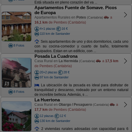
Está situada en pleno corazón del va ...
Apartamentos Fuente de Somave. Picos
de Europa
Apartamentos Rurales en
Potes
a
(Cantabria)
16,1 km
de Pembes (Cantabria)
4+1 plazas
16 €
110 km de Santander
Seis apartamentos de uno y dos dormitorios, cada uno
8 Fotos
con su cocina-comedor y cuarto de baño, totalmente
equipados. Estan en un edificio, con ...
Posada La Cuadrona
Casa Rural en
La Hermida
a
17,5 km
(Cantabria)
de Pembes (Cantabria)
20+2 plazas
28 €
97 km de Santander
La ubicación de la posada es ideal para disfrutar de
tranquilidad y descanso, rodeado por un entorno natural
8 Fotos
de increíble belleza. Además, s ...
La Huertona
Casa Rural en
Obargo / Pesaguero
a
(Cantabria)
17,7 km
de Pembes (Cantabria)
12 plazas
12 €
130 km de Santander
2 viviendas rurales adosadas con capacidad para 6