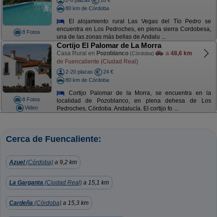
2-8 plazas
18 €
80 km de Córdoba
El alojamiento rural Las Vegas del Tío Pedro se
encuentra en Los Pedroches, en plena sierra Cordobesa,
8 Fotos
una de las zonas más bellas de Andalu ...
Cortijo El Palomar de La Morra
Casa Rural en
Pozoblanco
a
48,6 km
(Córdoba)
de Fuencaliente (Ciudad Real)
2-20 plazas
24 €
80 km de Córdoba
Cortijo Palomar de la Morra, se encuentra en la
8 Fotos
localidad de Pozoblanco, en plena dehesa de Los
Video
Pedroches, Córdoba. Andalucía. El cortijo fo ...
Cerca de Fuencaliente:
Azuel
(Córdoba)
a 9,2 km
La Garganta
(Ciudad Real)
a 15,1 km
Cardeña
(Córdoba)
a 15,3 km