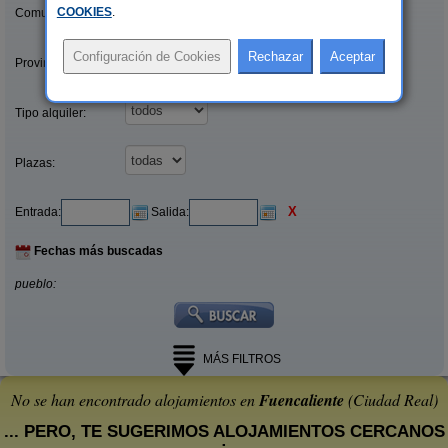
COOKIES
.
Comunidades:
Provincias/Islas:
Tipo alquiler:
Plazas:
X
Entrada:
Salida:
Fechas más buscadas
pueblo:
MÁS FILTROS
No se han encontrado alojamientos en
Fuencaliente
(Ciudad Real)
... PERO, TE SUGERIMOS ALOJAMIENTOS CERCANOS
: