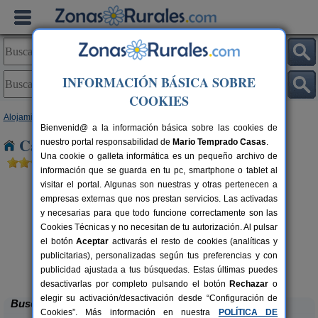
INFORMACIÓN BÁSICA SOBRE
COOKIES
Alojamientos
>
Castilla-La Mancha
>
Ciudad Real
> Fuencaliente
Bienvenid@ a la información básica sobre las cookies de
Casas Rurales cerca de Fuencaliente
nuestro portal responsabilidad de
Mario Temprado Casas
.
Una cookie o galleta informática es un pequeño archivo de
información que se guarda en tu pc, smartphone o tablet al
visitar el portal. Algunas son nuestras y otras pertenecen a
empresas externas que nos prestan servicios. Las activadas
y necesarias para que todo funcione correctamente son las
Cookies Técnicas y no necesitan de tu autorización. Al pulsar
el botón
Aceptar
activarás el resto de cookies (analíticas y
publicitarias), personalizadas según tus preferencias y con
Casa Rural Crisalva
rs.
8+4 pers.
 €
20 €
publicidad ajustada a tus búsquedas. Estas últimas puedes
Granatula de Calatrava (Ciudad Real)
desde
desactivarlas por completo pulsando el botón
Rechazar
o
elegir su activación/desactivación desde “Configuración de
Buscar
Cookies”. Más información en nuestra
POLÍTICA DE