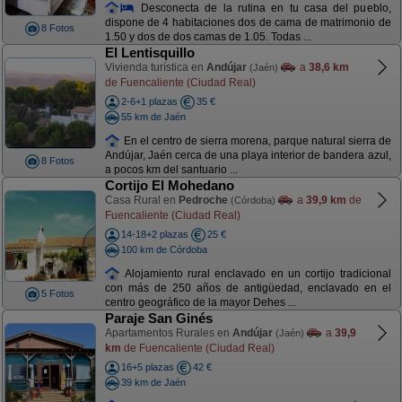
Desconecta de la rutina en tu casa del pueblo,
dispone de 4 habitaciones dos de cama de matrimonio de
8 Fotos
1.50 y dos de dos camas de 1.05. Todas ...
El Lentisquillo
Vivienda turística en
Andújar
a
38,6 km
(Jaén)
de Fuencaliente (Ciudad Real)
2-6+1 plazas
35 €
55 km de Jaén
En el centro de sierra morena, parque natural sierra de
Andújar, Jaén cerca de una playa interior de bandera azul,
8 Fotos
a pocos km del santuario ...
Cortijo El Mohedano
Casa Rural en
Pedroche
a
39,9 km
de
(Córdoba)
Fuencaliente (Ciudad Real)
14-18+2 plazas
25 €
100 km de Córdoba
Alojamiento rural enclavado en un cortijo tradicional
con más de 250 años de antigüedad, enclavado en el
5 Fotos
centro geográfico de la mayor Dehes ...
Paraje San Ginés
Apartamentos Rurales en
Andújar
a
39,9
(Jaén)
km
de Fuencaliente (Ciudad Real)
16+5 plazas
42 €
39 km de Jaén