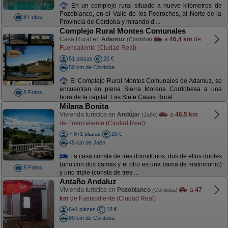
En un complejo rural situado a nueve kilómetros de
Pozoblanco, en el Valle de los Pedroches, al Norte de la
8 Fotos
Provincia de Córdoba y mirando d ...
Complejo Rural Montes Comunales
Casa Rural en
Adamuz
a
46,4 km
de
(Córdoba)
Fuencaliente (Ciudad Real)
51 plazas
20 €
50 km de Córdoba
El Complejo Rural Montes Comunales de Adamuz, se
encuentran en plena Sierra Morena Cordobesa a una
8 Fotos
hora de la capital. Las Siete Casas Rural ...
Milana Bonita
Vivienda turística en
Andújar
a
46,5 km
(Jaén)
de Fuencaliente (Ciudad Real)
7-8+1 plazas
20 €
45 km de Jaén
La casa consta de tres dormitorios, dos de ellos dobles
(uno con dos camas y el otro es una cama de matrimonio)
8 Fotos
y uno triple (consta de tres ...
Antaño Andaluz
Vivienda turística en
Pozoblanco
a
47
(Córdoba)
km
de Fuencaliente (Ciudad Real)
6+1 plazas
18 €
80 km de Córdoba