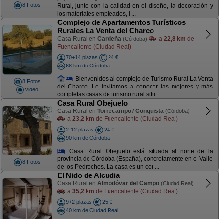
8 Fotos
Rural, junto con la calidad en el diseño, la decoración y
los materiales empleados, i ...
Complejo de Apartamentos Turísticos
Rurales La Venta del Charco
Casa Rural en
Cardeña
a
22,8 km
de
(Córdoba)
Fuencaliente (Ciudad Real)
70+14 plazas
24 €
68 km de Córdoba
Bienvenidos al complejo de Turismo Rural La Venta
8 Fotos
del Charco. Le invitamos a conocer las mejores y más
Video
completas casas de turismo rural situ ...
Casa Rural Obejuelo
Casa Rural en
Torrecampo / Conquista
(Córdoba)
a
23,2 km
de Fuencaliente (Ciudad Real)
2-12 plazas
24 €
90 km de Córdoba
Casa Rural Obejuelo está situada al norte de la
provincia de Córdoba (España), concretamente en el Valle
8 Fotos
de los Pedroches. La casa es un cor ...
El Nido de Alcudia
Casa Rural en
Almodóvar del Campo
(Ciudad Real)
a
35,2 km
de Fuencaliente (Ciudad Real)
9+2 plazas
25 €
40 km de Ciudad Real