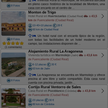
Vivienda Rural El Alboroque, se encuentra ubicada
en pleno casco histórico de la localidad de Montoro, una
8 Fotos
casa con encanto en el centro de ...
Monton de Trigo
Hotel Rural en
Huertezuelas
a
43,5
(Ciudad Real)
km
de Fuencaliente (Ciudad Real)
10-40+10 plazas
28 €
60 km de Ciudad Real
Un hotel rural con el encanto típico de la región,
8 Fotos
con todas las facilidades de un hotel moderno en el
campo, las instalaciones disponen de ...
(1 comentario)
Alojamiento Rural La Aragonesa
Vivienda turística en
Marmolejo
a
43,6 km
(Jaén)
de Fuencaliente (Ciudad Real)
6-12 plazas
30 €
63 km de Jaén
La Aragonesa se encuentra en Marmolejo y ofrece
piscina al aire libre y salón compartido. Esta casa rural
8 Fotos
cuenta con piscina privada, jardín ...
Cortijo Rural Ventorro de Sales
Casa Rural en
Pozoblanco
a
43,8 km
(Córdoba)
de Fuencaliente (Ciudad Real)
20 plazas
30 €
80 km de Córdoba