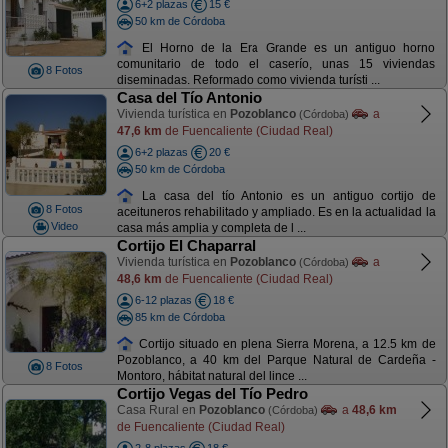
6+2 plazas
15 €
50 km de Córdoba
El Horno de la Era Grande es un antiguo horno
comunitario de todo el caserío, unas 15 viviendas
8 Fotos
diseminadas. Reformado como vivienda turísti ...
Casa del Tío Antonio
Vivienda turística en
Pozoblanco
a
(Córdoba)
47,6 km
de Fuencaliente (Ciudad Real)
6+2 plazas
20 €
50 km de Córdoba
La casa del tío Antonio es un antiguo cortijo de
8 Fotos
aceituneros rehabilitado y ampliado. Es en la actualidad la
Video
casa más amplia y completa de l ...
Cortijo El Chaparral
Vivienda turística en
Pozoblanco
a
(Córdoba)
48,6 km
de Fuencaliente (Ciudad Real)
6-12 plazas
18 €
85 km de Córdoba
Cortijo situado en plena Sierra Morena, a 12.5 km de
Pozoblanco, a 40 km del Parque Natural de Cardeña -
8 Fotos
Montoro, hábitat natural del lince ...
Cortijo Vegas del Tío Pedro
Casa Rural en
Pozoblanco
a
48,6 km
(Córdoba)
de Fuencaliente (Ciudad Real)