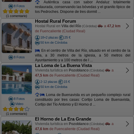
Auténtica casa con sabor Andaluz totalmente
8 Fotos
restaurada, conservando las bóvedas y el granito típico de
los Pedroches. Dispone de tres dormit ...
(1 comentario)
Hostal Rural Forum
Hostal Rural en
Villa del Río
a
47,2 km
(Córdoba)
de Fuencaliente (Ciudad Real)
18+2 plazas
25 €
50 km de Córdoba
En el centro de Villa del Río, situado en el centro de la
villa, a 30 metros de la iglesia, a 50 metros del
8 Fotos
Ayuntamiento y a 100 metros de l ...
La Loma de La Buena Vista
Vivienda turística en
Pozoblanco
a
(Córdoba)
47,5 km
de Fuencaliente (Ciudad Real)
2-12 plazas
15 €
50 km de Córdoba
Loma de Buenavista es un pequeño complejo rural
8 Fotos
constituido por tres casas: Cortijo Loma de Buenavista,
Video
Cortijo del Tío Antonio y El Horno d ...
(1 comentario)
El Horno de La Era Grande
Vivienda turística en
Pozoblanco
a
(Córdoba)
47,6 km
de Fuencaliente (Ciudad Real)