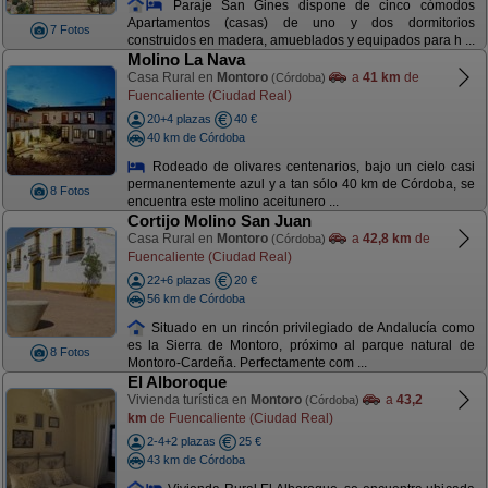
Paraje San Gines dispone de cinco cómodos
Apartamentos (casas) de uno y dos dormitorios
7 Fotos
construidos en madera, amueblados y equipados para h ...
Molino La Nava
Casa Rural en
Montoro
a
41 km
de
(Córdoba)
Fuencaliente (Ciudad Real)
20+4 plazas
40 €
40 km de Córdoba
Rodeado de olivares centenarios, bajo un cielo casi
permanentemente azul y a tan sólo 40 km de Córdoba, se
8 Fotos
encuentra este molino aceitunero ...
Cortijo Molino San Juan
Casa Rural en
Montoro
a
42,8 km
de
(Córdoba)
Fuencaliente (Ciudad Real)
22+6 plazas
20 €
56 km de Córdoba
Situado en un rincón privilegiado de Andalucía como
es la Sierra de Montoro, próximo al parque natural de
8 Fotos
Montoro-Cardeña. Perfectamente com ...
El Alboroque
Vivienda turística en
Montoro
a
43,2
(Córdoba)
km
de Fuencaliente (Ciudad Real)
2-4+2 plazas
25 €
43 km de Córdoba