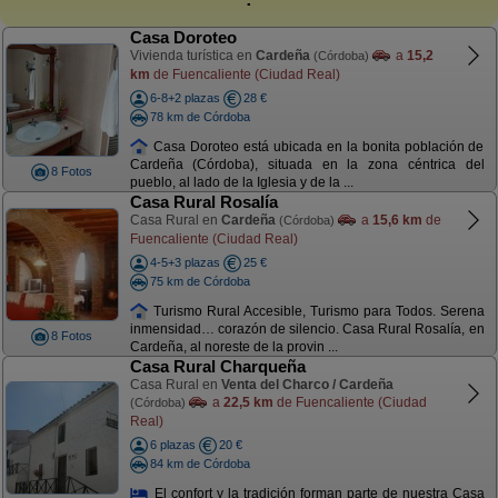
Casa Doroteo
Vivienda turística en
Cardeña
a
15,2
(Córdoba)
km
de Fuencaliente (Ciudad Real)
6-8+2 plazas
28 €
78 km de Córdoba
Casa Doroteo está ubicada en la bonita población de
Cardeña (Córdoba), situada en la zona céntrica del
8 Fotos
pueblo, al lado de la Iglesia y de la ...
Casa Rural Rosalía
Casa Rural en
Cardeña
a
15,6 km
de
(Córdoba)
Fuencaliente (Ciudad Real)
4-5+3 plazas
25 €
75 km de Córdoba
Turismo Rural Accesible, Turismo para Todos. Serena
inmensidad… corazón de silencio. Casa Rural Rosalía, en
8 Fotos
Cardeña, al noreste de la provin ...
Casa Rural Charqueña
Casa Rural en
Venta del Charco / Cardeña
a
22,5 km
de Fuencaliente (Ciudad
(Córdoba)
Real)
6 plazas
20 €
84 km de Córdoba
El confort y la tradición forman parte de nuestra Casa