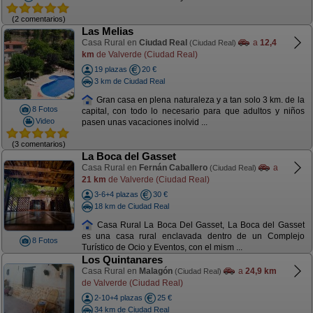
(2 comentarios)
Las Melias
Casa Rural en
Ciudad Real
a
12,4
(Ciudad Real)
km
de Valverde (Ciudad Real)
19 plazas
20 €
3 km de Ciudad Real
Gran casa en plena naturaleza y a tan solo 3 km. de la
8 Fotos
capital, con todo lo necesario para que adultos y niños
Video
pasen unas vacaciones inolvid ...
(3 comentarios)
La Boca del Gasset
Casa Rural en
Fernán Caballero
a
(Ciudad Real)
21 km
de Valverde (Ciudad Real)
3-6+4 plazas
30 €
18 km de Ciudad Real
Casa Rural La Boca Del Gasset, La Boca del Gasset
es una casa rural enclavada dentro de un Complejo
8 Fotos
Turístico de Ocio y Eventos, con el mism ...
Los Quintanares
Casa Rural en
Malagón
a
24,9 km
(Ciudad Real)
de Valverde (Ciudad Real)
2-10+4 plazas
25 €
34 km de Ciudad Real