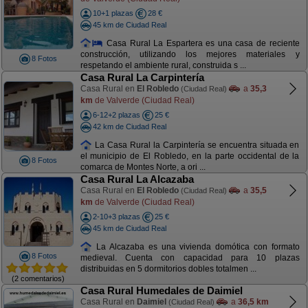
10+1 plazas
28 €
45 km de Ciudad Real
Casa Rural La Espartera es una casa de reciente
construcción, utilizando los mejores materiales y
8 Fotos
respetando el ambiente rural, construida s ...
Casa Rural La Carpintería
Casa Rural en
El Robledo
a
35,3
(Ciudad Real)
km
de Valverde (Ciudad Real)
6-12+2 plazas
25 €
42 km de Ciudad Real
La Casa Rural la Carpintería se encuentra situada en
el municipio de El Robledo, en la parte occidental de la
8 Fotos
comarca de Montes Norte, a ori ...
Casa Rural La Alcazaba
Casa Rural en
El Robledo
a
35,5
(Ciudad Real)
km
de Valverde (Ciudad Real)
2-10+3 plazas
25 €
45 km de Ciudad Real
La Alcazaba es una vivienda domótica con formato
8 Fotos
medieval. Cuenta con capacidad para 10 plazas
distribuidas en 5 dormitorios dobles totalmen ...
(2 comentarios)
Casa Rural Humedales de Daimiel
Casa Rural en
Daimiel
a
36,5 km
(Ciudad Real)