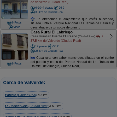
de Valverde (Ciudad Real)
6-10+4 plazas
26 €
30 km de Ciudad Real
Te ofrecemos el alojamiento que estás buscando,
8 Fotos
situado junto al Parque Nacional Las Tablas de Daimiel y
Video
otros atractivos turísticos de prim ...
Casa Rural El Labriego
Casa Rural en
Fuente El Fresno
a
(Ciudad Real)
37,5 km
de Valverde (Ciudad Real)
12 plazas
30 €
28 km de Ciudad Real
Casa rural con sabor manchego, situada en el centro
del pueblo y cerca del Parque Natural de Las Tablas de
8 Fotos
Daimiel, de Almagro, Ciudad Real, ...
Cerca de Valverde:
Poblete
(Ciudad Real)
a 6 km
La Poblachuela
(Ciudad Real)
a 6,3 km