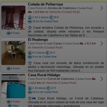
Colada de Peñarroya
Casa Rural en
Alcolea de Calatrava
(Ciudad Real)
a
6,9 km
de Valverde (Ciudad Real)
2-10+2 plazas
30 €
18 km de Ciudad Real
Casal temática Colada de Peñarroya, con encanto y
de calidad, situada entre volcanes y los Parques
8 Fotos
Nacionales de Cabañeros y las Tablas de D ...
El Realengo
Casa Rural en
Las Casas
a
9,1 km
(Ciudad Real)
de Valverde (Ciudad Real)
6+2 plazas
25 €
9 km de Ciudad Real
Casa rural con encanto, de típica construcción de
piedra y decoración manchega. Ubicada en un pueblo
8 Fotos
muy tranquilo de 500 habitantes cerca d ...
Casa Rural Hidalgo
Casa Rural en
Corral de Calatrava
(Ciudad Real)
a
12,2 km
de Valverde (Ciudad Real)
2-20 plazas
23 €
15 km de Ciudad Real
Casa Rural Hidalgo, en Corral de Calatrava:
8 Fotos
Ubicada en el casco urbano se trata de una casa del siglo
Video
XIX totalmente reformada y acondiciona ...