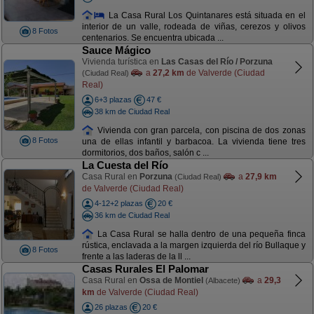
La Casa Rural Los Quintanares está situada en el
interior de un valle, rodeada de viñas, cerezos y olivos
8 Fotos
centenarios. Se encuentra ubicada ...
Sauce Mágico
Vivienda turística en
Las Casas del Río / Porzuna
a
27,2 km
de Valverde (Ciudad
(Ciudad Real)
Real)
6+3 plazas
47 €
38 km de Ciudad Real
Vivienda con gran parcela, con piscina de dos zonas
8 Fotos
una de ellas infantil y barbacoa. La vivienda tiene tres
dormitorios, dos baños, salón c ...
La Cuesta del Río
Casa Rural en
Porzuna
a
27,9 km
(Ciudad Real)
de Valverde (Ciudad Real)
4-12+2 plazas
20 €
36 km de Ciudad Real
La Casa Rural se halla dentro de una pequeña finca
rústica, enclavada a la margen izquierda del río Bullaque y
8 Fotos
frente a las laderas de la ll ...
Casas Rurales El Palomar
Casa Rural en
Ossa de Montiel
a
29,3
(Albacete)
km
de Valverde (Ciudad Real)
26 plazas
20 €