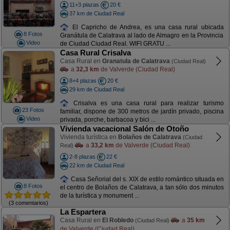
11+3 plazas
20 €
37 km de Ciudad Real
El Capricho de Andrea, es una casa rural ubicada
8 Fotos
Granátula de Calatrava al lado de Almagro en la Provincia
Video
de Ciudad Ciudad Real. WIFI GRATU ...
Casa Rural Crisalva
Casa Rural en
Granatula de Calatrava
(Ciudad Real)
a
32,3 km
de Valverde (Ciudad Real)
8+4 plazas
20 €
29 km de Ciudad Real
Crisalva es una casa rural para realizar turismo
23 Fotos
familiar, dispone de 300 metros de jardín privado, piscina
Video
privada, porche, barbacoa y bici ...
Vivienda vacacional Salón de Otoño
Vivienda turística en
Bolaños de Calatrava
(Ciudad
a
33,2 km
de Valverde (Ciudad Real)
Real)
2-8 plazas
22 €
22 km de Ciudad Real
Casa Señorial del s. XIX de estilo romántico situada en
8 Fotos
el centro de Bolaños de Calatrava, a tan sólo dos minutos
de la turística y monument ...
(3 comentarios)
La Espartera
Casa Rural en
El Robledo
a
35 km
(Ciudad Real)
de Valverde (Ciudad Real)