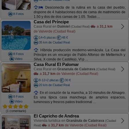
Desconecta de la rutina en tu casa del pueblo,
dispone de 4 habitaciones dos de cama de matrimonio de
8 Fotos
1.50 y dos de dos camas de 1.05. Todas ...
Casa del Príncipe
Casa Rural en
Daimiel
a
31,1 km
(Ciudad Real)
de Valverde (Ciudad Real)
14+5 plazas
48 €
35 km de Ciudad Real
Híbrida producción moderno-vernácula. La Casa del
8 Fotos
Príncipe es un encargo de Pablo Alfonso de Metternich y
Video
Silva, X conde de Castillejo, VI p ...
Casa Rural El Palomar
Casa Rural en
Granatula de Calatrava
(Ciudad Real)
a
31,7 km
de Valverde (Ciudad Real)
8-12+2 plazas
30 €
20 km de Ciudad Real
En el corazón de la mancha, a 10 minutos de Almagro.
8 Fotos
Es una típica casa manchega de amplios espacios,
Video
luminosos y frescos patios tradicional ...
(1 comentario)
El Capricho de Andrea
Vivienda turística en
Granátula de Calatrava
(Ciudad
a
31,7 km
de Valverde (Ciudad Real)
Real)