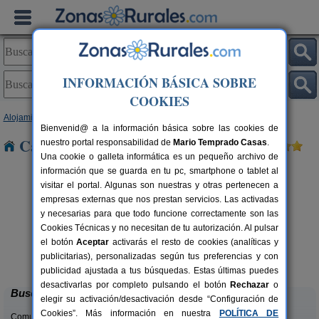
INFORMACIÓN BÁSICA SOBRE
COOKIES
Alojamientos
>
Castilla-La Mancha
>
Ciudad Real
> Valverde
Bienvenid@ a la información básica sobre las cookies de
Casas Rurales cerca de Valverde
nuestro portal responsabilidad de
Mario Temprado Casas
.
Una cookie o galleta informática es un pequeño archivo de
información que se guarda en tu pc, smartphone o tablet al
visitar el portal. Algunas son nuestras y otras pertenecen a
empresas externas que nos prestan servicios. Las activadas
y necesarias para que todo funcione correctamente son las
Cookies Técnicas y no necesitan de tu autorización. Al pulsar
el botón
Aceptar
activarás el resto de cookies (analíticas y
Alojamiento Rural Villa Olalla
rs.
15 pers.
publicitarias), personalizadas según tus preferencias y con
 €
26 €
Cinco Casas (Ciudad Real)
desde
publicidad ajustada a tus búsquedas. Estas últimas puedes
desactivarlas por completo pulsando el botón
Rechazar
o
Buscar
elegir su activación/desactivación desde “Configuración de
Cookies”. Más información en nuestra
POLÍTICA DE
Comunidades: