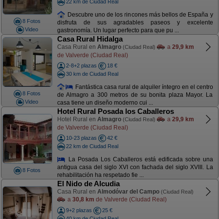
22 km de Ciudad Real
Descubre uno de los rincones más bellos de España y
8 Fotos
disfruta de sus agradables paseos y excelente
Video
gastronomía. Un lugar perfecto para que pu ...
Casa Rural Hidalga
Casa Rural en
Almagro
a
29,9 km
(Ciudad Real)
de Valverde (Ciudad Real)
2-8+2 plazas
18 €
30 km de Ciudad Real
Fantástica casa rural de alquiler íntegro en el centro
8 Fotos
de Almagro a 300 metros de su bonita plaza Mayor. La
Video
casa tiene un diseño moderno cui ...
Hotel Rural Posada los Caballeros
Hotel Rural en
Almagro
a
29,9 km
(Ciudad Real)
de Valverde (Ciudad Real)
10-23 plazas
42 €
22 km de Ciudad Real
La Posada Los Caballeros está edificada sobre una
antigua casa del siglo XVI con fachada del siglo XVIII. La
8 Fotos
rehabilitación ha respetado fie ...
El Nido de Alcudia
Casa Rural en
Almodóvar del Campo
(Ciudad Real)
a
30,8 km
de Valverde (Ciudad Real)
9+2 plazas
25 €
40 km de Ciudad Real