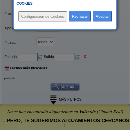
COOKIES
.
Provincias/Islas:
Tipo alquiler:
Plazas:
X
Entrada:
Salida:
Fechas más buscadas
pueblo:
MÁS FILTROS
No se han encontrado alojamientos en
Valverde
(Ciudad Real)
... PERO, TE SUGERIMOS ALOJAMIENTOS CERCANOS
: