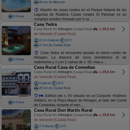
80 km de Albacete
Alquiler de casas rurales en el Parque Natural de las
Lagunas de Ruidera. Casas rurales El Palomar es un
8 Fotos
complejo turístico formado por 5 ca ...
Casa Yedra
Casa Rural en
Almagro
a
29,5 km
(Ciudad Real)
de Valverde (Ciudad Real)
8-12+4 plazas
32 €
27 km de Ciudad Real
Casa Yedra se encuentra situada en pleno centro de
Almagro. La dispone de cinco dormitorios (4 de
8 Fotos
matrimonio y 1 con 2 camas de 1. 05, mas u ...
Casa Rural Casa de Comedias
Casa Rural en
Almagro
a
29,6 km
(Ciudad Real)
de Valverde (Ciudad Real)
9 plazas
25 €
25 km de Ciudad Real
Edificio del s. XV situado en un Conjunto Histórico
Artístico, en la Plaza Mayor de Almagro, al lado del Corral
8 Fotos
de Comedias, durante el mes ...
Casa Rural Don Martín Rural
Casa Rural en
Almagro
a
29,8 km
(Ciudad Real)
de Valverde (Ciudad Real)
2-8 plazas
23 €