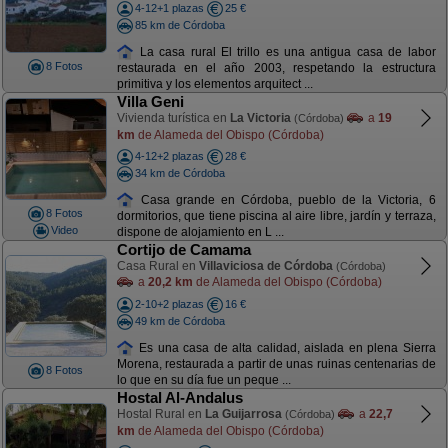
4-12+1 plazas
25 €
85 km de Córdoba
La casa rural El trillo es una antigua casa de labor
8 Fotos
restaurada en el año 2003, respetando la estructura
primitiva y los elementos arquitect ...
Villa Geni
Vivienda turística en
La Victoria
a
19
(Córdoba)
km
de Alameda del Obispo (Córdoba)
4-12+2 plazas
28 €
34 km de Córdoba
Casa grande en Córdoba, pueblo de la Victoria, 6
8 Fotos
dormitorios, que tiene piscina al aire libre, jardín y terraza,
Video
dispone de alojamiento en L ...
Cortijo de Camama
Casa Rural en
Villaviciosa de Córdoba
(Córdoba)
a
20,2 km
de Alameda del Obispo (Córdoba)
2-10+2 plazas
16 €
49 km de Córdoba
Es una casa de alta calidad, aislada en plena Sierra
Morena, restaurada a partir de unas ruinas centenarias de
8 Fotos
lo que en su día fue un peque ...
Hostal Al-Andalus
Hostal Rural en
La Guijarrosa
a
22,7
(Córdoba)
km
de Alameda del Obispo (Córdoba)