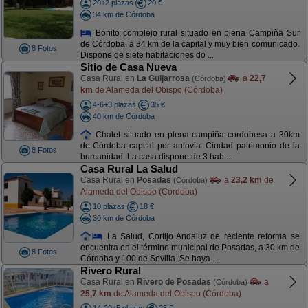
20+2 plazas
20 €
34 km de Córdoba
Bonito complejo rural situado en plena Campiña Sur
de Córdoba, a 34 km de la capital y muy bien comunicado.
8 Fotos
Dispone de siete habitaciones do ...
Sitio de Casa Nueva
Casa Rural en
La Guijarrosa
a
22,7
(Córdoba)
km
de Alameda del Obispo (Córdoba)
4-6+3 plazas
35 €
40 km de Córdoba
Chalet situado en plena campiña cordobesa a 30km
de Córdoba capital por autovia. Ciudad patrimonio de la
8 Fotos
humanidad. La casa dispone de 3 hab ...
Casa Rural La Salud
Casa Rural en
Posadas
a
23,2 km
de
(Córdoba)
Alameda del Obispo (Córdoba)
10 plazas
18 €
30 km de Córdoba
La Salud, Cortijo Andaluz de reciente reforma se
encuentra en el término municipal de Posadas, a 30 km de
8 Fotos
Córdoba y 100 de Sevilla. Se haya ...
Rivero Rural
Casa Rural en
Rivero de Posadas
a
(Córdoba)
25,7 km
de Alameda del Obispo (Córdoba)