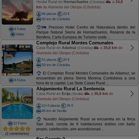
Hostal Rural en
Hornachuelos
a
34,8
(Córdoba)
km
de Alameda del Obispo (Córdoba)
66 plazas
20 €
50 km de Córdoba
Precioso Hotel Centro de Naturaleza dentro del
8 Fotos
Parque Natural Sierra de Hornachuelos, Reserva de la
Video
Biosfera, Carta Europea de Turismo soste ...
Complejo Rural Montes Comunales
Casa Rural en
Adamuz
a
35,6 km
de
(Córdoba)
Alameda del Obispo (Córdoba)
51 plazas
20 €
50 km de Córdoba
El Complejo Rural Montes Comunales de Adamuz, se
encuentran en plena Sierra Morena Cordobesa a una
8 Fotos
hora de la capital. Las Siete Casas Rural ...
Alojamiento Rural La Sentencia
Casa Rural en
Ecija
a
36,6 km
de
(Sevilla)
Alameda del Obispo (Córdoba)
12+3 plazas
35 €
85 km de Sevilla
Nuestro Alojamiento Rural se encuentra en la finca
22 Fotos
San José, consta de 6 habitaciones dobles con baño
propio, calefacción, aire acondicionad ...
(2 comentarios)
Era Grande 2