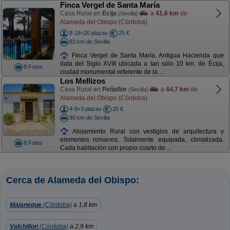
Finca Vergel de Santa María
Casa Rural en
Ecija
a
41,6 km
de
(Sevilla)
Alameda del Obispo (Córdoba)
8-18+20 plazas
25 €
83 km de Sevilla
Finca Vergel de Santa María, Antigua Hacienda que
data del Siglo XVIII ubicada a tan sólo 10 km. de Écija,
8 Fotos
ciudad monumental referente de la ...
Los Mellizos
Casa Rural en
Peñaflor
a
44,7 km
de
(Sevilla)
Alameda del Obispo (Córdoba)
4-8+3 plazas
25 €
90 km de Sevilla
Alojamiento Rural con vestigios de arquitectura y
elementos romanos. Totalmente equipada, climatizada.
8 Fotos
Cada habitación con propio cuarto de ...
Cerca de Alameda del Obispo:
Majaneque
(Córdoba)
a 1,8 km
Valchillon
(Córdoba)
a 2,9 km