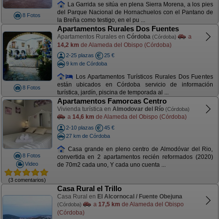
La Garrida se sitúa en plena Sierra Morena, a los pies
del Parque Nacional de Hornachuelos con el Pantano de
8 Fotos
la Breña como testigo, en el pu ...
Apartamentos Rurales Dos Fuentes
Apartamentos Rurales en
Córdoba
a
(Córdoba)
14,2 km
de Alameda del Obispo (Córdoba)
2-25 plazas
25 €
9 km de Córdoba
Los Apartamentos Turísticos Rurales Dos Fuentes
están ubicados en Córdoba servicio de información
8 Fotos
turística, jardín, piscina de temporada al ...
Apartamentos Famorcas Centro
Vivienda turística en
Almodovar del Río
(Córdoba)
a
14,6 km
de Alameda del Obispo (Córdoba)
2-10 plazas
45 €
27 km de Córdoba
Casa grande en pleno centro de Almodóvar del Rio,
8 Fotos
convertida en 2 apartamentos recién reformados (2020)
Video
de 70m2 cada uno, Y cada uno cuenta ...
(3 comentarios)
Casa Rural el Trillo
Casa Rural en
El Alcornocal / Fuente Obejuna
a
17,5 km
de Alameda del Obispo
(Córdoba)
(Córdoba)