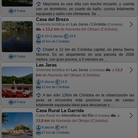
Mejorana es una villa con mucho encanto, y cuenta
con un dormitorio, un cuarto de baño, cocina totalmente
8 Fotos
equipada y salón con chimenea. Se ...
Casa del Brezo
Vivienda turística en
Las Jaras / Córdoba
(Córdoba)
a
13,2 km
de Alameda del Obispo (Córdoba)
8-10+2 plazas
19 €
16 km de Córdoba
Chalet a 12 km de Córdoba capital, en plena Sierra
Morena. Es un alojamiento en una parcela de 2000
8 Fotos
metros, con gran piscina, a 5 minutos an ...
Las Jaras
Vivienda turística en
Las Jaras
a
13,3
(Córdoba)
km
de Alameda del Obispo (Córdoba)
8 plazas
14 €
12 km de Córdoba
A tan sólo 12Km de Córdoba en la urbanización las
jaras se encuentra esta preciosa casa de campo
8 Fotos
totalmente equipada ideal para descansar y ...
Casa Rural La Garrida
Casa Rural en
Almodóvar del Río
a
(Córdoba)
13,9 km
de Alameda del Obispo (Córdoba)
8 plazas
40 €
27 km de Córdoba