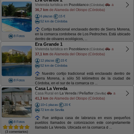
Vivienda turística en
Pozoblanco
a
(Córdoba)
36,7 km
de Alameda del Obispo (Córdoba)
6 plazas
15 €
52 km de Córdoba
Cortijo tradicional enclavado dentro de Sierra Morena,
en la comarca cordobesa de Los Pedroches. Está ubicado
8 Fotos
dentro de olivares ecológicos, ...
Era Grande 1
Vivienda turística en
Pozoblanco
a
(Córdoba)
37,1 km
de Alameda del Obispo (Córdoba)
12 plazas
15 €
52 km de Córdoba
Nuestro cortijo tradicional está enclavado dentro de
Sierra Morena, a sólo 50 kilómetros de la ciudad de
8 Fotos
Córdoba, en el sur de la comarca co ...
Casa La Vereda
Casa Rural en
La Vereda / Peñaflor
a
(Sevilla)
41,3 km
de Alameda del Obispo (Córdoba)
10+1 plazas
20 €
72 km de Sevilla
Fue antigua casa de labranza en esos pequeños
8 Fotos
pueblos llamados de colonizacion este congretamente
llamado La Vereda. Ubicada en la comarca d ...
(3 comentarios)