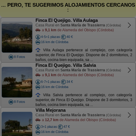
... PERO, TE SUGERIMOS ALOJAMIENTOS CERCANOS
:
Finca El Quejigo. Villa Aulaga
Casa Rural en
Santa María de Trassierra
(Córdoba)
a
9,1 km
de Alameda del Obispo (Córdoba)
4-5+1 plazas
40 €
16 km de Córdoba
Villa Aulaga pertenece al complejo, con categoría
superior, de Finca El Quejigo. Dispone de 2 dormitorios, 2
8 Fotos
baños, cocina bien equipada, sa ...
Finca El Quejigo. Villa Salvia
Casa Rural en
Santa María de Trassierra
(Córdoba)
a
9,1 km
de Alameda del Obispo (Córdoba)
6-7+1 plazas
34 €
16 km de Córdoba
Villa Salvia pertenece al complejo, con categoría
superior, de Finca El Quejigo. Dispone de 3 dormitorios, 3
8 Fotos
baños, cocina bien equipada, sa ...
Villa Mejorana
Casa Rural en
Santa María de Trassierra
(Córdoba)
a
12,7 km
de Alameda del Obispo (Córdoba)
3+1 plazas
47 €
16 km de Córdoba