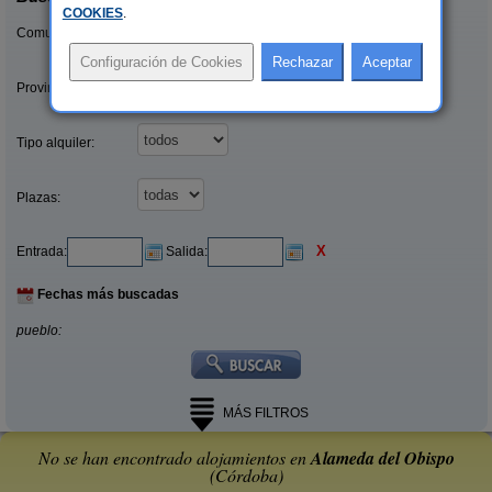
COOKIES
.
Comunidades:
Provincias/Islas:
Tipo alquiler:
Plazas:
X
Entrada:
Salida:
Fechas más buscadas
pueblo:
MÁS FILTROS
No se han encontrado alojamientos en
Alameda del Obispo
(Córdoba)