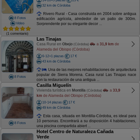
14-20+5 plazas
25 €
32 km de Córdoba
Rivero Rural - Casa construida en 2004 sobre antigua
8 Fotos
edificación agrícola, alrededor de un patio de 300m.
Video
Sorprendente por su elegante decor ...
(1 comentario)
Las Tinajas
Casa Rural en
Obejo
a
31,9 km
de
(Córdoba)
Alameda del Obispo (Córdoba)
6-12+1 plazas
17 €
43 km de Córdoba
Una de las mejores rehabilitaciones de arquitectura
popular de Sierra Morena. Casa rural Las Tinajas nace
8 Fotos
con la restauración de una antigua ...
Casilla Miguelín
Vivienda turística en
Montilla
a
33,9
(Córdoba)
km
de Alameda del Obispo (Córdoba)
10-14 plazas
17 €
49 km de Córdoba
Esta casa, situada en Montilla-Córdoba, es ideal para
10 personas. Encontrará a su disposición 4 habitaciones,
8 Fotos
una piscina compartida abiert ...
Hotel Centro de Naturaleza Cañada
Verde