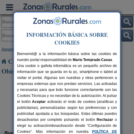
INFORMACIÓN BÁSICA SOBRE
COOKIES
Alojamientos
>
Andalucía
>
Córdoba
> Alameda del Obispo
Bienvenid@ a la información básica sobre las cookies de
Casas Rurales cerca de Alameda del
nuestro portal responsabilidad de
Mario Temprado Casas
.
Una cookie o galleta informática es un pequeño archivo de
Obispo
información que se guarda en tu pc, smartphone o tablet al
visitar el portal. Algunas son nuestras y otras pertenecen a
empresas externas que nos prestan servicios. Las activadas
y necesarias para que todo funcione correctamente son las
Cookies Técnicas y no necesitan de tu autorización. Al pulsar
el botón
Aceptar
activarás el resto de cookies (analíticas y
publicitarias), personalizadas según tus preferencias y con
publicidad ajustada a tus búsquedas. Estas últimas puedes
Casa Rural La Cruz de San Pedro
rs.
10-12 pers.
 €
27 €
Añora (Córdoba)
desde
desactivarlas por completo pulsando el botón
Rechazar
o
elegir su activación/desactivación desde “Configuración de
Cookies”. Más información en nuestra
POLÍTICA DE
Buscar