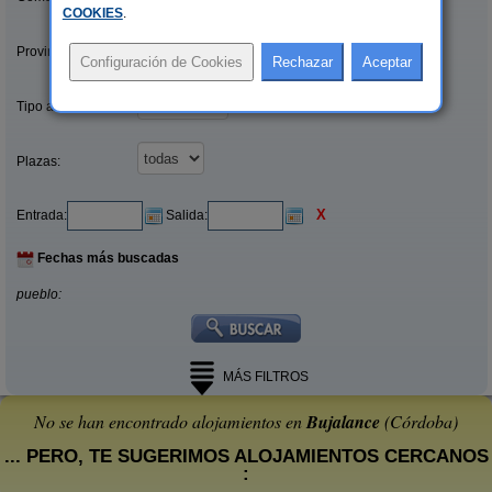
COOKIES
.
Provincias/Islas:
Tipo alquiler:
Plazas:
X
Entrada:
Salida:
Fechas más buscadas
pueblo:
MÁS FILTROS
No se han encontrado alojamientos en
Bujalance
(Córdoba)
... PERO, TE SUGERIMOS ALOJAMIENTOS CERCANOS
: