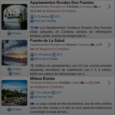
Apartamentos Rurales Dos Fuentes
Apartamentos Rurales en
Córdoba
a
(Córdoba)
32,2 km
de Bujalance (Córdoba)
2-25 plazas
25 €
9 km de Córdoba
Los Apartamentos Turísticos Rurales Dos Fuentes
están ubicados en Córdoba servicio de información
8 Fotos
turística, jardín, piscina de temporada al ...
Fuente de La Salud
Apartamentos Rurales en
Baena
a
33
(Córdoba)
km
de Bujalance (Córdoba)
57+20 plazas
26 €
58 km de Córdoba
Edificio de apartamentos, son 23 con cocina-comedor
8 Fotos
equipada, dormitorio de matrimonio con 1 ó 2 camas,
Video
baño con cabina de hidromasaje con a ...
Milana Bonita
Vivienda turística en
Andújar
a
33,1 km
(Jaén)
de Bujalance (Córdoba)
7-8+1 plazas
20 €
45 km de Jaén
La casa consta de tres dormitorios, dos de ellos dobles
(uno con dos camas y el otro es una cama de matrimonio)
8 Fotos
y uno triple (consta de tres ...