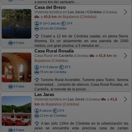
a pocos km del santuario ...
Casa del Brezo
Vivienda turística en
Las Jaras / Córdoba
(Córdoba)
a
40,8 km
de Bujalance (Córdoba)
8-10+2 plazas
19 €
16 km de Córdoba
Chalet a 12 km de Córdoba capital, en plena Sierra
Morena. Es un alojamiento en una parcela de 2000
8 Fotos
metros, con gran piscina, a 5 minutos an ...
Casa Rural Rosalía
Casa Rural en
Cardeña
a
41,6 km
de
(Córdoba)
Bujalance (Córdoba)
4-5+3 plazas
25 €
75 km de Córdoba
Turismo Rural Accesible, Turismo para Todos. Serena
inmensidad… corazón de silencio. Casa Rural Rosalía, en
8 Fotos
Cardeña, al noreste de la provin ...
Las Jaras
Vivienda turística en
Las Jaras
a
41,6
(Córdoba)
km
de Bujalance (Córdoba)
8 plazas
14 €
12 km de Córdoba
A tan sólo 12Km de Córdoba en la urbanización las
jaras se encuentra esta preciosa casa de campo
8 Fotos