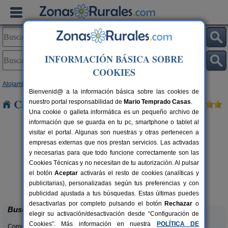
INFORMACIÓN BÁSICA SOBRE
COOKIES
Alojamientos
>
Andalucía
>
Córdoba
> Bujalance
Bienvenid@ a la información básica sobre las cookies de
Casas Rurales cerca de Bujalance
nuestro portal responsabilidad de
Mario Temprado Casas
.
Una cookie o galleta informática es un pequeño archivo de
información que se guarda en tu pc, smartphone o tablet al
visitar el portal. Algunas son nuestras y otras pertenecen a
empresas externas que nos prestan servicios. Las activadas
y necesarias para que todo funcione correctamente son las
Cookies Técnicas y no necesitan de tu autorización. Al pulsar
el botón
Aceptar
activarás el resto de cookies (analíticas y
Casa El Viso
rs.
4 pers.
publicitarias), personalizadas según tus preferencias y con
 €
30 €
Rute (Córdoba)
desde
publicidad ajustada a tus búsquedas. Estas últimas puedes
desactivarlas por completo pulsando el botón
Rechazar
o
Buscar
elegir su activación/desactivación desde “Configuración de
Cookies”. Más información en nuestra
POLÍTICA DE
Comunidades: