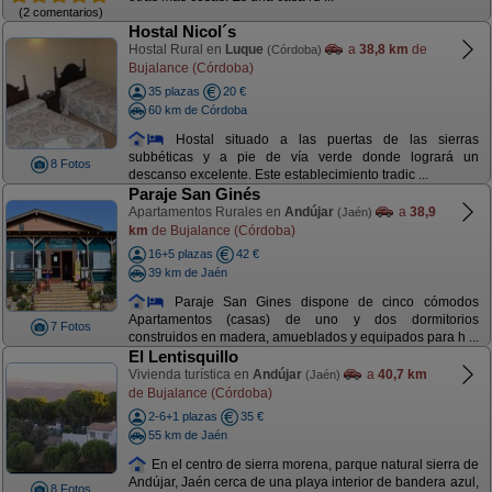
(2 comentarios)
Hostal Nicol´s
Hostal Rural en
Luque
a
38,8 km
de
(Córdoba)
Bujalance (Córdoba)
35 plazas
20 €
60 km de Córdoba
Hostal situado a las puertas de las sierras
subbéticas y a pie de vía verde donde logrará un
8 Fotos
descanso excelente. Este establecimiento tradic ...
Paraje San Ginés
Apartamentos Rurales en
Andújar
a
38,9
(Jaén)
km
de Bujalance (Córdoba)
16+5 plazas
42 €
39 km de Jaén
Paraje San Gines dispone de cinco cómodos
Apartamentos (casas) de uno y dos dormitorios
7 Fotos
construidos en madera, amueblados y equipados para h ...
El Lentisquillo
Vivienda turística en
Andújar
a
40,7 km
(Jaén)
de Bujalance (Córdoba)
2-6+1 plazas
35 €
55 km de Jaén
En el centro de sierra morena, parque natural sierra de
Andújar, Jaén cerca de una playa interior de bandera azul,
8 Fotos