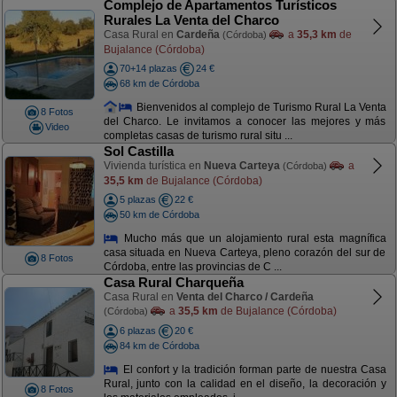
Complejo de Apartamentos Turísticos
Rurales La Venta del Charco
Casa Rural en
Cardeña
a
35,3 km
de
(Córdoba)
Bujalance (Córdoba)
70+14 plazas
24 €
68 km de Córdoba
Bienvenidos al complejo de Turismo Rural La Venta
8 Fotos
del Charco. Le invitamos a conocer las mejores y más
Video
completas casas de turismo rural situ ...
Sol Castilla
Vivienda turística en
Nueva Carteya
a
(Córdoba)
35,5 km
de Bujalance (Córdoba)
5 plazas
22 €
50 km de Córdoba
Mucho más que un alojamiento rural esta magnífica
casa situada en Nueva Carteya, pleno corazón del sur de
8 Fotos
Córdoba, entre las provincias de C ...
Casa Rural Charqueña
Casa Rural en
Venta del Charco / Cardeña
a
35,5 km
de Bujalance (Córdoba)
(Córdoba)
6 plazas
20 €
84 km de Córdoba
El confort y la tradición forman parte de nuestra Casa
Rural, junto con la calidad en el diseño, la decoración y
8 Fotos