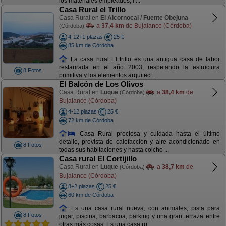
los materiales empleados, i ...
Casa Rural el Trillo
Casa Rural en
El Alcornocal / Fuente Obejuna
a
37,4 km
de Bujalance (Córdoba)
(Córdoba)
4-12+1 plazas
25 €
85 km de Córdoba
La casa rural El trillo es una antigua casa de labor
restaurada en el año 2003, respetando la estructura
8 Fotos
primitiva y los elementos arquitect ...
El Balcón de Los Olivos
Casa Rural en
Luque
a
38,4 km
de
(Córdoba)
Bujalance (Córdoba)
4-12 plazas
25 €
72 km de Córdoba
Casa Rural preciosa y cuidada hasta el último
detalle, provista de calefacción y aire acondicionado en
8 Fotos
todas sus habitaciones y hasta colcho ...
Casa rural El Cortijillo
Casa Rural en
Luque
a
38,7 km
de
(Córdoba)
Bujalance (Córdoba)
8+2 plazas
25 €
60 km de Córdoba
Es una casa rural nueva, con animales, pista para
8 Fotos
jugar, piscina, barbacoa, parking y una gran terraza entre
otras más cosas. Es una casa ru ...