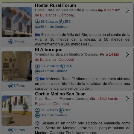
Hostal Rural Forum
Hostal Rural en
Villa del Río
a
12,5 km
(Córdoba)
de Bujalance (Córdoba)
18+2 plazas
25 €
50 km de Córdoba
En el centro de Villa del Río, situado en el centro de la
villa, a 30 metros de la iglesia, a 50 metros del
8 Fotos
Ayuntamiento y a 100 metros de l ...
El Alboroque
Vivienda turística en
Montoro
a
14 km
(Córdoba)
de Bujalance (Córdoba)
2-4+2 plazas
25 €
43 km de Córdoba
Vivienda Rural El Alboroque, se encuentra ubicada
en pleno casco histórico de la localidad de Montoro, una
8 Fotos
casa con encanto en el centro de ...
Cortijo Molino San Juan
Casa Rural en
Montoro
a
14,4 km
de
(Córdoba)
Bujalance (Córdoba)
22+6 plazas
20 €
56 km de Córdoba
Situado en un rincón privilegiado de Andalucía como
es la Sierra de Montoro, próximo al parque natural de
8 Fotos
Montoro-Cardeña. Perfectamente com ...