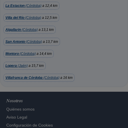
La Estacion
(Córdoba)
a 12,4 km
Villa del Río
(Córdoba)
a 12,5 km
Algallarin
(Córdoba)
a 13,1 km
San Antonio
(Córdoba)
a 13,7 km
Montoro
(Córdoba)
a 14,4 km
Lopera
(Jaén)
a 15,7 km
Villafranca de Córdoba
(Córdoba)
a 16 km
Nosotros
Quiénes somos
Aviso Legal
Configuración de Cookies