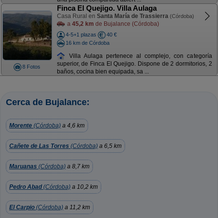
Finca El Quejigo. Villa Aulaga
Casa Rural en
Santa María de Trassierra
(Córdoba)
a
45,2 km
de Bujalance (Córdoba)
4-5+1 plazas
40 €
16 km de Córdoba
Villa Aulaga pertenece al complejo, con categoría
superior, de Finca El Quejigo. Dispone de 2 dormitorios, 2
8 Fotos
baños, cocina bien equipada, sa ...
Cerca de Bujalance:
Morente
(Córdoba)
a 4,6 km
Cañete de Las Torres
(Córdoba)
a 6,5 km
Maruanas
(Córdoba)
a 8,7 km
Pedro Abad
(Córdoba)
a 10,2 km
El Carpio
(Córdoba)
a 11,2 km