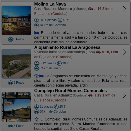
Molino La Nava
Casa Rural en
Montoro
a
16,2 km
de
(Córdoba)
Bujalance (Córdoba)
20+4 plazas
40 €
40 km de Córdoba
Rodeado de olivares centenarios, bajo un cielo casi
permanentemente azul y a tan sólo 40 km de Córdoba, se
8 Fotos
encuentra este molino aceitunero ...
Alojamiento Rural La Aragonesa
Vivienda turística en
Marmolejo
a
18,3 km
(Jaén)
de Bujalance (Córdoba)
6-12 plazas
30 €
63 km de Jaén
La Aragonesa se encuentra en Marmolejo y ofrece
piscina al aire libre y salón compartido. Esta casa rural
8 Fotos
cuenta con piscina privada, jardín ...
Complejo Rural Montes Comunales
Casa Rural en
Adamuz
a
19,1 km
de
(Córdoba)
Bujalance (Córdoba)
51 plazas
20 €
50 km de Córdoba
El Complejo Rural Montes Comunales de Adamuz, se
encuentran en plena Sierra Morena Cordobesa a una
8 Fotos
hora de la capital. Las Siete Casas Rural ...