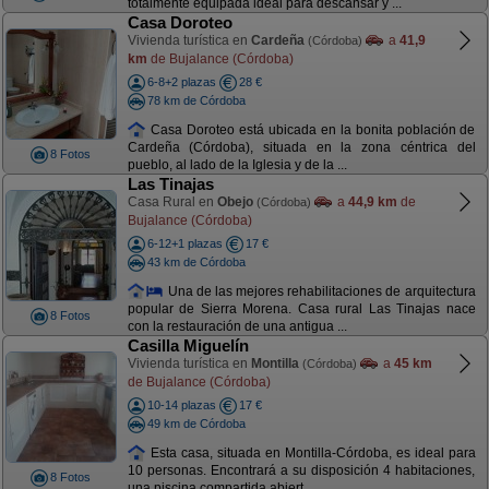
totalmente equipada ideal para descansar y ...
Casa Doroteo
Vivienda turística en
Cardeña
a
41,9
(Córdoba)
km
de Bujalance (Córdoba)
6-8+2 plazas
28 €
78 km de Córdoba
Casa Doroteo está ubicada en la bonita población de
Cardeña (Córdoba), situada en la zona céntrica del
8 Fotos
pueblo, al lado de la Iglesia y de la ...
Las Tinajas
Casa Rural en
Obejo
a
44,9 km
de
(Córdoba)
Bujalance (Córdoba)
6-12+1 plazas
17 €
43 km de Córdoba
Una de las mejores rehabilitaciones de arquitectura
popular de Sierra Morena. Casa rural Las Tinajas nace
8 Fotos
con la restauración de una antigua ...
Casilla Miguelín
Vivienda turística en
Montilla
a
45 km
(Córdoba)
de Bujalance (Córdoba)
10-14 plazas
17 €
49 km de Córdoba
Esta casa, situada en Montilla-Córdoba, es ideal para
10 personas. Encontrará a su disposición 4 habitaciones,
8 Fotos
una piscina compartida abiert ...