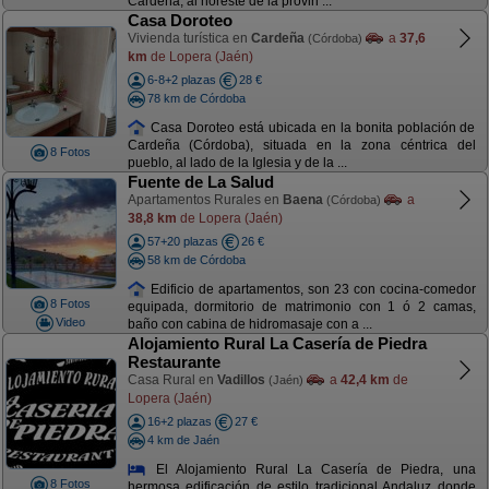
Cardeña, al noreste de la provin ...
Casa Doroteo
Vivienda turística en
Cardeña
a
37,6
(Córdoba)
km
de Lopera (Jaén)
6-8+2 plazas
28 €
78 km de Córdoba
Casa Doroteo está ubicada en la bonita población de
Cardeña (Córdoba), situada en la zona céntrica del
8 Fotos
pueblo, al lado de la Iglesia y de la ...
Fuente de La Salud
Apartamentos Rurales en
Baena
a
(Córdoba)
38,8 km
de Lopera (Jaén)
57+20 plazas
26 €
58 km de Córdoba
Edificio de apartamentos, son 23 con cocina-comedor
8 Fotos
equipada, dormitorio de matrimonio con 1 ó 2 camas,
Video
baño con cabina de hidromasaje con a ...
Alojamiento Rural La Casería de Piedra
Restaurante
Casa Rural en
Vadillos
a
42,4 km
de
(Jaén)
Lopera (Jaén)
16+2 plazas
27 €
4 km de Jaén
El Alojamiento Rural La Casería de Piedra, una
8 Fotos
hermosa edificación de estilo tradicional Andaluz donde