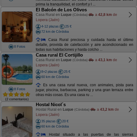
prima la tranquilidad, el confort y l ...
El Balcón de Los Olivos
Casa Rural en
Luque
a
42,8 km
de
(Córdoba)
Lopera (Jaén)
4-12 plazas
25 €
72 km de Córdoba
Casa Rural preciosa y cuidada hasta el último
detalle, provista de calefacción y aire acondicionado en
8 Fotos
todas sus habitaciones y hasta colcho ...
Casa rural El Cortijillo
Casa Rural en
Luque
a
43,1 km
de
(Córdoba)
Lopera (Jaén)
8+2 plazas
25 €
60 km de Córdoba
Es una casa rural nueva, con animales, pista para
8 Fotos
jugar, piscina, barbacoa, parking y una gran terraza entre
otras más cosas. Es una casa ru ...
(2 comentarios)
Hostal Nicol´s
Hostal Rural en
Luque
a
43,2 km
de
(Córdoba)
Lopera (Jaén)
35 plazas
20 €
60 km de Córdoba
Hostal situado a las puertas de las sierras