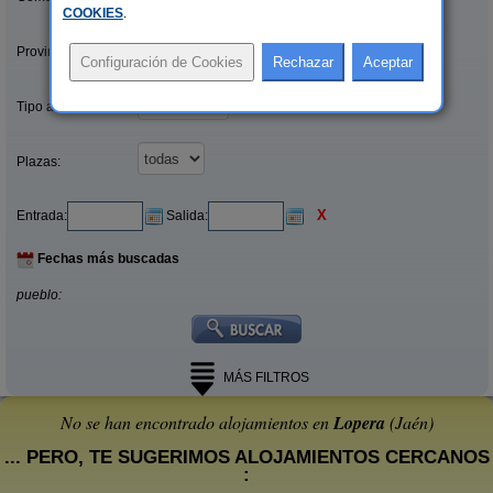
COOKIES
.
Provincias/Islas:
Tipo alquiler:
Plazas:
X
Entrada:
Salida:
Fechas más buscadas
pueblo:
MÁS FILTROS
No se han encontrado alojamientos en
Lopera
(Jaén)
... PERO, TE SUGERIMOS ALOJAMIENTOS CERCANOS
: