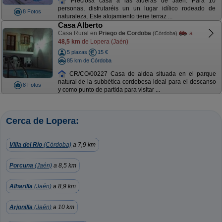
Preciosa casa a las afueras de Jaén. Para 10
personas, disfrutaréis un un lugar idílico rodeado de
8 Fotos
naturaleza. Este alojamiento tiene terraz ...
Casa Alberto
Casa Rural en
Priego de Cordoba
a
(Córdoba)
48,5 km
de Lopera (Jaén)
5 plazas
15 €
85 km de Córdoba
CR/CO/00227 Casa de aldea situada en el parque
natural de la subbética cordobesa ideal para el descanso
8 Fotos
y como punto de partida para visitar ...
Cerca de Lopera:
Villa del Río
(Córdoba)
a 7,9 km
Porcuna
(Jaén)
a 8,5 km
Alharilla
(Jaén)
a 8,9 km
Arjonilla
(Jaén)
a 10 km