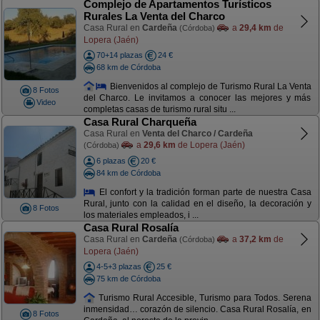
Complejo de Apartamentos Turísticos
Rurales La Venta del Charco
Casa Rural en
Cardeña
a
29,4 km
de
(Córdoba)
Lopera (Jaén)
70+14 plazas
24 €
68 km de Córdoba
Bienvenidos al complejo de Turismo Rural La Venta
8 Fotos
del Charco. Le invitamos a conocer las mejores y más
Video
completas casas de turismo rural situ ...
Casa Rural Charqueña
Casa Rural en
Venta del Charco / Cardeña
a
29,6 km
de Lopera (Jaén)
(Córdoba)
6 plazas
20 €
84 km de Córdoba
El confort y la tradición forman parte de nuestra Casa
Rural, junto con la calidad en el diseño, la decoración y
8 Fotos
los materiales empleados, i ...
Casa Rural Rosalía
Casa Rural en
Cardeña
a
37,2 km
de
(Córdoba)
Lopera (Jaén)
4-5+3 plazas
25 €
75 km de Córdoba
Turismo Rural Accesible, Turismo para Todos. Serena
inmensidad… corazón de silencio. Casa Rural Rosalía, en
8 Fotos