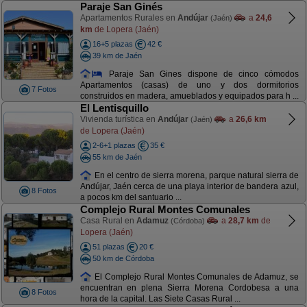
Paraje San Ginés
Apartamentos Rurales en
Andújar
a
24,6
(Jaén)
km
de Lopera (Jaén)
16+5 plazas
42 €
39 km de Jaén
Paraje San Gines dispone de cinco cómodos
Apartamentos (casas) de uno y dos dormitorios
7 Fotos
construidos en madera, amueblados y equipados para h ...
El Lentisquillo
Vivienda turística en
Andújar
a
26,6 km
(Jaén)
de Lopera (Jaén)
2-6+1 plazas
35 €
55 km de Jaén
En el centro de sierra morena, parque natural sierra de
Andújar, Jaén cerca de una playa interior de bandera azul,
8 Fotos
a pocos km del santuario ...
Complejo Rural Montes Comunales
Casa Rural en
Adamuz
a
28,7 km
de
(Córdoba)
Lopera (Jaén)
51 plazas
20 €
50 km de Córdoba
El Complejo Rural Montes Comunales de Adamuz, se
encuentran en plena Sierra Morena Cordobesa a una
8 Fotos
hora de la capital. Las Siete Casas Rural ...