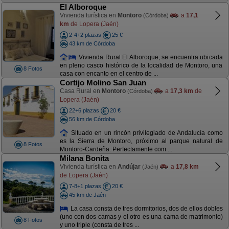
El Alboroque
Vivienda turística en
Montoro
a
17,1
(Córdoba)
km
de Lopera (Jaén)
2-4+2 plazas
25 €
43 km de Córdoba
Vivienda Rural El Alboroque, se encuentra ubicada
en pleno casco histórico de la localidad de Montoro, una
8 Fotos
casa con encanto en el centro de ...
Cortijo Molino San Juan
Casa Rural en
Montoro
a
17,3 km
de
(Córdoba)
Lopera (Jaén)
22+6 plazas
20 €
56 km de Córdoba
Situado en un rincón privilegiado de Andalucía como
es la Sierra de Montoro, próximo al parque natural de
8 Fotos
Montoro-Cardeña. Perfectamente com ...
Milana Bonita
Vivienda turística en
Andújar
a
17,8 km
(Jaén)
de Lopera (Jaén)
7-8+1 plazas
20 €
45 km de Jaén
La casa consta de tres dormitorios, dos de ellos dobles
(uno con dos camas y el otro es una cama de matrimonio)
8 Fotos
y uno triple (consta de tres ...