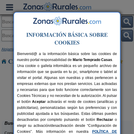
INFORMACIÓN BÁSICA SOBRE
COOKIES
Alojamientos
>
Andalucía
>
Jaén
> Lopera
Bienvenid@ a la información básica sobre las cookies de
Casas Rurales cerca de Lopera
nuestro portal responsabilidad de
Mario Temprado Casas
.
Una cookie o galleta informática es un pequeño archivo de
información que se guarda en tu pc, smartphone o tablet al
visitar el portal. Algunas son nuestras y otras pertenecen a
empresas externas que nos prestan servicios. Las activadas
y necesarias para que todo funcione correctamente son las
Cookies Técnicas y no necesitan de tu autorización. Al pulsar
el botón
Aceptar
activarás el resto de cookies (analíticas y
Alojamiento Los Valeros
rs.
15-20+7 pers.
publicitarias), personalizadas según tus preferencias y con
 €
25 €
Beas de Segura (Jaén)
desde
publicidad ajustada a tus búsquedas. Estas últimas puedes
desactivarlas por completo pulsando el botón
Rechazar
o
Buscar
elegir su activación/desactivación desde “Configuración de
Cookies”. Más información en nuestra
POLÍTICA DE
Comunidades: