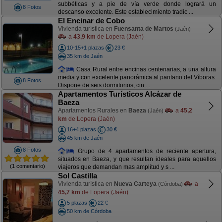
subbéticas y a pie de vía verde donde logrará un
8 Fotos
descanso excelente. Este establecimiento tradic ...
El Encinar de Cobo
Vivienda turística en
Fuensanta de Martos
(Jaén)
a
43,9 km
de Lopera (Jaén)
10-15+1 plazas
23 €
35 km de Jaén
Casa Rural entre encinas centenarias, a una altura
media y con excelente panorámica al pantano del Víboras.
8 Fotos
Dispone de seis dormitorios, cin ...
Apartamentos Turísticos Alcázar de
Baeza
Apartamentos Rurales en
Baeza
a
45,2
(Jaén)
km
de Lopera (Jaén)
16+4 plazas
30 €
45 km de Jaén
8 Fotos
Grupo de 4 apartamentos de reciente apertura,
situados en Baeza, y que resultan ideales para aquellos
(1 comentario)
viajeros que demandan mas amplitud y s ...
Sol Castilla
Vivienda turística en
Nueva Carteya
a
(Córdoba)
45,7 km
de Lopera (Jaén)
5 plazas
22 €
50 km de Córdoba