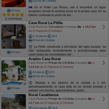
110 km de Córdoba
En el Hotel Las Rosas, vas a encontrar un lugar
8 Fotos
acogedor, donde te sentirás como en tu propia casa. En su
interior contrasta la unión de ele ...
(1 comentario)
Casa Rural La Pililla
Casa Rural en
Carcabuey
a
14,5 km
(Córdoba)
de El Higueral (Córdoba)
2-10 plazas
20 €
80 km de Córdoba
La Pililla construida a principios del siglo pasado, ha
sido restaurada recientemente y acondicionada para
8 Fotos
cubrir todas las necesidades del ...
Arados Casa Rural
Casa Rural en
Priego de Córdoba
a
(Córdoba)
14,6 km
de El Higueral (Córdoba)
10 plazas
20 €
90 km de Córdoba
Situada a las afueras de la ciudad, a 1 km,
aproximadamente, la casa está en un recinto privado y
8 Fotos
vallado con piscina, aparcamientos, jardin ...
Rural Casablanca
Casa Rural en
Priego de Córdoba
a
(Córdoba)
14,7 km
de El Higueral (Córdoba)
20+6 plazas
18 €