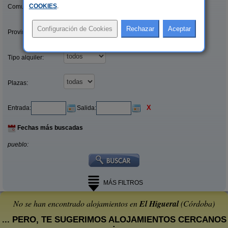
COOKIES
.
Comunidades:
Provincias/Islas:
Tipo alquiler:
Plazas:
X
Entrada:
Salida:
Fechas más buscadas
pueblo:
MÁS FILTROS
No se han encontrado alojamientos en
El Higueral
(Córdoba)
... PERO, TE SUGERIMOS ALOJAMIENTOS CERCANOS
: