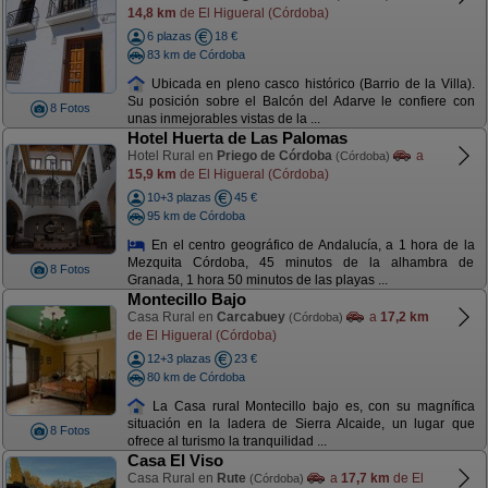
14,8 km
de El Higueral (Córdoba)
6 plazas
18 €
83 km de Córdoba
Ubicada en pleno casco histórico (Barrio de la Villa).
Su posición sobre el Balcón del Adarve le confiere con
8 Fotos
unas inmejorables vistas de la ...
Hotel Huerta de Las Palomas
Hotel Rural en
Priego de Córdoba
a
(Córdoba)
15,9 km
de El Higueral (Córdoba)
10+3 plazas
45 €
95 km de Córdoba
En el centro geográfico de Andalucía, a 1 hora de la
Mezquita Córdoba, 45 minutos de la alhambra de
8 Fotos
Granada, 1 hora 50 minutos de las playas ...
Montecillo Bajo
Casa Rural en
Carcabuey
a
17,2 km
(Córdoba)
de El Higueral (Córdoba)
12+3 plazas
23 €
80 km de Córdoba
La Casa rural Montecillo bajo es, con su magnífica
situación en la ladera de Sierra Alcaide, un lugar que
8 Fotos
ofrece al turismo la tranquilidad ...
Casa El Viso
Casa Rural en
Rute
a
17,7 km
de El
(Córdoba)