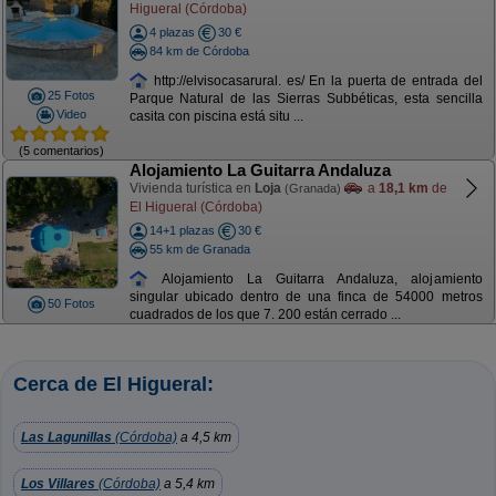
Higueral (Córdoba)
4 plazas
30 €
84 km de Córdoba
http://elvisocasarural. es/ En la puerta de entrada del
25 Fotos
Parque Natural de las Sierras Subbéticas, esta sencilla
Video
casita con piscina está situ ...
(5 comentarios)
Alojamiento La Guitarra Andaluza
Vivienda turística en
Loja
a
18,1 km
de
(Granada)
El Higueral (Córdoba)
14+1 plazas
30 €
55 km de Granada
Alojamiento La Guitarra Andaluza, alojamiento
singular ubicado dentro de una finca de 54000 metros
50 Fotos
cuadrados de los que 7. 200 están cerrado ...
Cerca de El Higueral:
Las Lagunillas
(Córdoba)
a 4,5 km
Los Villares
(Córdoba)
a 5,4 km