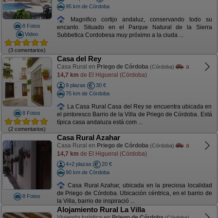
95 km de Córdoba
Magnifico cortijo andaluz, conservando todo su
8 Fotos
encanto. Situado en el Parque Natural de la Sierra
Video
Subbetica Cordobesa muy próximo a la ciuda ...
(3 comentarios)
Casa del Rey
Casa Rural en
Priego de Córdoba
a
(Córdoba)
14,7 km
de El Higueral (Córdoba)
9 plazas
30 €
75 km de Córdoba
La Casa Rural Casa del Rey se encuentra ubicada en
8 Fotos
el pintoresco Barrio de la Villa de Priego de Córdoba. Está
típica casa andaluza está com ...
(2 comentarios)
Casa Rural Azahar
Casa Rural en
Priego de Córdoba
a
(Córdoba)
14,7 km
de El Higueral (Córdoba)
4+2 plazas
20 €
90 km de Córdoba
Casa Rural Azahar, ubicada en la preciosa localidad
de Priego de Córdoba. Ubicación céntrica, en el barrio de
8 Fotos
la Villa, barrio de inspiració ...
Alojamiento Rural La Villa
Vivienda turística en
Priego de Córdoba
(Córdoba)