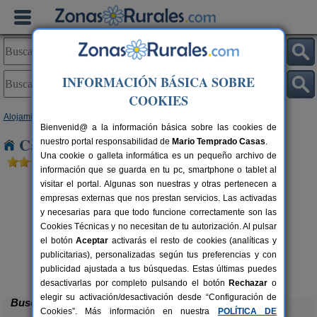
INFORMACIÓN BÁSICA SOBRE
COOKIES
Alojamientos
>
Andalucía
>
Córdoba
> El Higueral
Bienvenid@ a la información básica sobre las cookies de
Casas Rurales cerca de El Higueral
nuestro portal responsabilidad de
Mario Temprado Casas
.
Una cookie o galleta informática es un pequeño archivo de
información que se guarda en tu pc, smartphone o tablet al
visitar el portal. Algunas son nuestras y otras pertenecen a
empresas externas que nos prestan servicios. Las activadas
y necesarias para que todo funcione correctamente son las
Cookies Técnicas y no necesitan de tu autorización. Al pulsar
el botón
Aceptar
activarás el resto de cookies (analíticas y
publicitarias), personalizadas según tus preferencias y con
Casa El Viso
rs.
4 pers.
 €
30 €
publicidad ajustada a tus búsquedas. Estas últimas puedes
Rute (Córdoba)
desde
desactivarlas por completo pulsando el botón
Rechazar
o
elegir su activación/desactivación desde “Configuración de
Buscar
Cookies”. Más información en nuestra
POLÍTICA DE