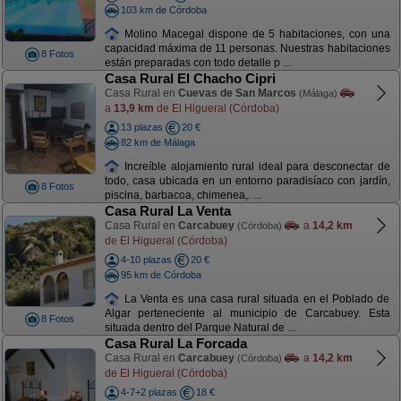
103 km de Córdoba
Molino Macegal dispone de 5 habitaciones, con una
capacidad máxima de 11 personas. Nuestras habitaciones
8 Fotos
están preparadas con todo detalle p ...
Casa Rural El Chacho Cipri
Casa Rural en
Cuevas de San Marcos
(Málaga)
a
13,9 km
de El Higueral (Córdoba)
13 plazas
20 €
82 km de Málaga
Increíble alojamiento rural ideal para desconectar de
todo, casa ubicada en un entorno paradisíaco con jardín,
8 Fotos
piscina, barbacoa, chimenea,. ...
Casa Rural La Venta
Casa Rural en
Carcabuey
a
14,2 km
(Córdoba)
de El Higueral (Córdoba)
4-10 plazas
20 €
95 km de Córdoba
La Venta es una casa rural situada en el Poblado de
Algar perteneciente al municipio de Carcabuey. Esta
8 Fotos
situada dentro del Parque Natural de ...
Casa Rural La Forcada
Casa Rural en
Carcabuey
a
14,2 km
(Córdoba)
de El Higueral (Córdoba)
4-7+2 plazas
18 €