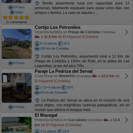
Bonito alojamiento rural con capacidad para 12
8 Fotos
personas, totalmente equipado para pasar unos días con
Video
amigos o familia. La casa se alquila c ...
(1 comentario)
Cortijo Los Petronilos
Vivienda turística en
Priego de Córdoba
(Córdoba)
a
11,5 km
de El Higueral (Córdoba)
8-12 plazas
20 €
100 km de Córdoba
Cortijo Los Petronilos, alojamiento rural a 12 Km. de
Priego de Córdoba y 15Km. de Rute, en la aldea de Las
8 Fotos
Lagunillas, al pie del pico Tiño ...
Paraje La Pedriza del Serval
Casa Rural en
Montefrío
a
12,2 km
de
(Granada)
El Higueral (Córdoba)
2-22+4 plazas
20 €
65 km de Granada
La Pedriza del Serval se ubica en el corazón de una
zona virgen, con magníficas cuencas paisajísticas, en un
8 Fotos
mundo que alterna el bosque med ...
El Macegal
Vivienda turística en
Carcabuey
a
13,4
(Córdoba)
km
de El Higueral (Córdoba)
2-11 plazas
15 €