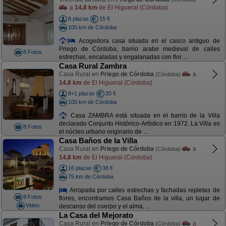
a
14,8 km
de El Higueral (Córdoba)
8 plazas
15 €
100 km de Córdoba
Acogedora casa situada en el casco antiguo de
Priego de Córdoba, barrio arabe medieval de calles
8 Fotos
estrechas, encaladas y engalanadas con flor ...
Casa Rural Zambra
Casa Rural en
Priego de Córdoba
a
(Córdoba)
14,8 km
de El Higueral (Córdoba)
8+1 plazas
20 €
100 km de Córdoba
Casa ZAMBRA está situada en el barrio de la Villa
declarado Conjunto Histórico-Artístico en 1972. La Villa es
8 Fotos
el núcleo urbano originario de ...
Casa Baños de la Villa
Casa Rural en
Priego de Córdoba
a
(Córdoba)
14,8 km
de El Higueral (Córdoba)
16 plazas
38 €
75 km de Córdoba
Arropada por calles estrechas y fachadas repletas de
8 Fotos
flores, encontramos Casa Baños de la villa, un lugar de
Video
descanso del cuerpo y el alma, ...
La Casa del Mejorato
Casa Rural en
Priego de Córdoba
a
(Córdoba)