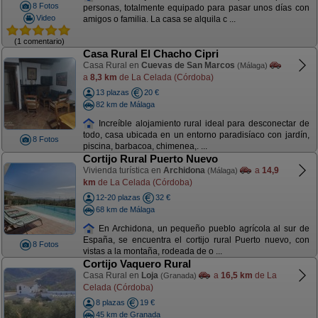
8 Fotos
personas, totalmente equipado para pasar unos días con
Video
amigos o familia. La casa se alquila c ...
(1 comentario)
Casa Rural El Chacho Cipri
Casa Rural en
Cuevas de San Marcos
(Málaga)
a
8,3 km
de La Celada (Córdoba)
13 plazas
20 €
82 km de Málaga
Increíble alojamiento rural ideal para desconectar de
todo, casa ubicada en un entorno paradisíaco con jardín,
8 Fotos
piscina, barbacoa, chimenea,. ...
Cortijo Rural Puerto Nuevo
Vivienda turística en
Archidona
a
14,9
(Málaga)
km
de La Celada (Córdoba)
12-20 plazas
32 €
68 km de Málaga
En Archidona, un pequeño pueblo agrícola al sur de
España, se encuentra el cortijo rural Puerto nuevo, con
8 Fotos
vistas a la montaña, rodeada de o ...
Cortijo Vaquero Rural
Casa Rural en
Loja
a
16,5 km
de La
(Granada)
Celada (Córdoba)
8 plazas
19 €
45 km de Granada