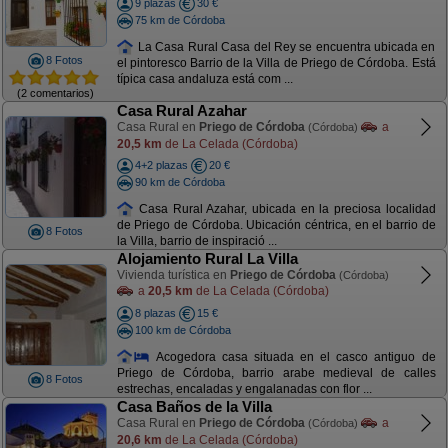
9 plazas
30 €
75 km de Córdoba
La Casa Rural Casa del Rey se encuentra ubicada en
8 Fotos
el pintoresco Barrio de la Villa de Priego de Córdoba. Está
típica casa andaluza está com ...
(2 comentarios)
Casa Rural Azahar
Casa Rural en
Priego de Córdoba
a
(Córdoba)
20,5 km
de La Celada (Córdoba)
4+2 plazas
20 €
90 km de Córdoba
Casa Rural Azahar, ubicada en la preciosa localidad
de Priego de Córdoba. Ubicación céntrica, en el barrio de
8 Fotos
la Villa, barrio de inspiració ...
Alojamiento Rural La Villa
Vivienda turística en
Priego de Córdoba
(Córdoba)
a
20,5 km
de La Celada (Córdoba)
8 plazas
15 €
100 km de Córdoba
Acogedora casa situada en el casco antiguo de
Priego de Córdoba, barrio arabe medieval de calles
8 Fotos
estrechas, encaladas y engalanadas con flor ...
Casa Baños de la Villa
Casa Rural en
Priego de Córdoba
a
(Córdoba)
20,6 km
de La Celada (Córdoba)