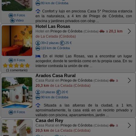
80 km de Córdoba
Confort y lujo en preciosa Casa 5* Preciosa estancia
8 Fotos
en la naturaleza, a 4 km de Priego de Córdoba, con
Video
piscina y jardines privados con césp ...
Hotel Las Rosas
Hotel en
Priego de Córdoba
a
20,1 km
(Córdoba)
de La Celada (Córdoba)
39+2 plazas
25 €
110 km de Córdoba
En el Hotel Las Rosas, vas a encontrar un lugar
8 Fotos
acogedor, donde te sentirás como en tu propia casa. En su
interior contrasta la unión de ele ...
(1 comentario)
Arados Casa Rural
Casa Rural en
Priego de Córdoba
a
(Córdoba)
20,3 km
de La Celada (Córdoba)
10 plazas
20 €
90 km de Córdoba
Situada a las afueras de la ciudad, a 1 km,
aproximadamente, la casa está en un recinto privado y
8 Fotos
vallado con piscina, aparcamientos, jardin ...
Casa del Rey
Casa Rural en
Priego de Córdoba
a
(Córdoba)
20,5 km
de La Celada (Córdoba)