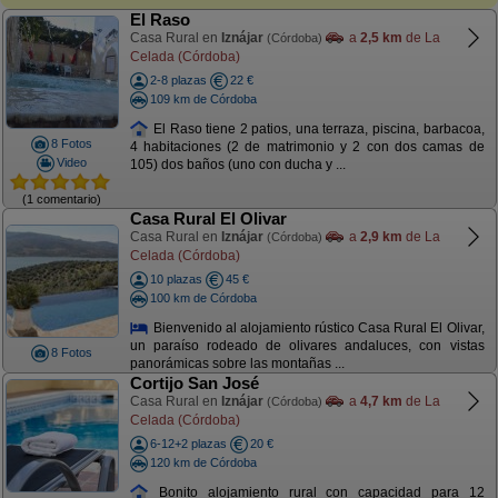
El Raso
Casa Rural en
Iznájar
a
2,5 km
de La
(Córdoba)
Celada (Córdoba)
2-8 plazas
22 €
109 km de Córdoba
El Raso tiene 2 patios, una terraza, piscina, barbacoa,
8 Fotos
4 habitaciones (2 de matrimonio y 2 con dos camas de
Video
105) dos baños (uno con ducha y ...
(1 comentario)
Casa Rural El Olivar
Casa Rural en
Iznájar
a
2,9 km
de La
(Córdoba)
Celada (Córdoba)
10 plazas
45 €
100 km de Córdoba
Bienvenido al alojamiento rústico Casa Rural El Olivar,
un paraíso rodeado de olivares andaluces, con vistas
8 Fotos
panorámicas sobre las montañas ...
Cortijo San José
Casa Rural en
Iznájar
a
4,7 km
de La
(Córdoba)
Celada (Córdoba)
6-12+2 plazas
20 €
120 km de Córdoba
Bonito alojamiento rural con capacidad para 12