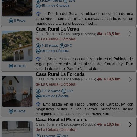
2-22+4 plazas
20 €
65 km de Granada
La Pedriza del Serval se ubica en el corazón de una
zona virgen, con magníficas cuencas paisajísticas, en un
8 Fotos
mundo que alterna el bosque med ...
Casa Rural La Venta
Casa Rural en
Carcabuey
a
18,5 km
(Córdoba)
de La Celada (Córdoba)
4-10 plazas
20 €
95 km de Córdoba
La Venta es una casa rural situada en el Poblado de
Algar perteneciente al municipio de Carcabuey. Esta
8 Fotos
situada dentro del Parque Natural de ...
Casa Rural La Forcada
Casa Rural en
Carcabuey
a
18,5 km
(Córdoba)
de La Celada (Córdoba)
4-7+2 plazas
18 €
80 km de Córdoba
Emplazada en el casco urbano de Carcabuey, con
magníficas vistas a las Sierras Subbéticas desde
8 Fotos
cualquiera de sus dos amplias terrazas. Situ ...
Casa Rural El Membrillo
Casa Rural en
Carcabuey
a
18,5 km
(Córdoba)
de La Celada (Córdoba)
13 plazas
20 €