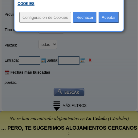
COOKIES
.
Provincias/Islas:
Tipo alquiler:
Plazas:
X
Entrada:
Salida:
Fechas más buscadas
pueblo:
MÁS FILTROS
No se han encontrado alojamientos en
La Celada
(Córdoba)
... PERO, TE SUGERIMOS ALOJAMIENTOS CERCANOS
: