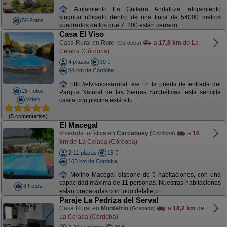
Alojamiento La Guitarra Andaluza, alojamiento
singular ubicado dentro de una finca de 54000 metros
50 Fotos
cuadrados de los que 7. 200 están cerrado ...
Casa El Viso
Casa Rural en
Rute
a
17,8 km
de La
(Córdoba)
Celada (Córdoba)
4 plazas
30 €
84 km de Córdoba
http://elvisocasarural. es/ En la puerta de entrada del
25 Fotos
Parque Natural de las Sierras Subbéticas, esta sencilla
Video
casita con piscina está situ ...
(5 comentarios)
El Macegal
Vivienda turística en
Carcabuey
a
18
(Córdoba)
km
de La Celada (Córdoba)
2-11 plazas
15 €
103 km de Córdoba
Molino Macegal dispone de 5 habitaciones, con una
capacidad máxima de 11 personas. Nuestras habitaciones
8 Fotos
están preparadas con todo detalle p ...
Paraje La Pedriza del Serval
Casa Rural en
Montefrío
a
18,2 km
de
(Granada)
La Celada (Córdoba)