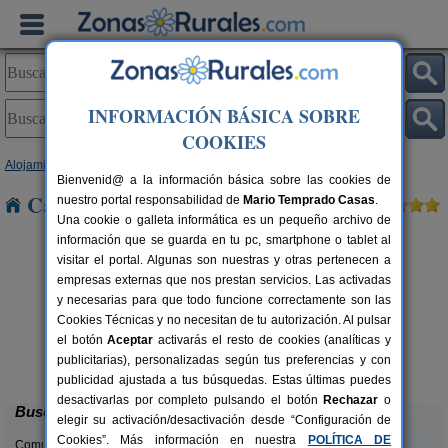
INFORMACIÓN BÁSICA SOBRE
COOKIES
Alojamientos
>
Andalucía
>
Córdoba
> La Celada
Bienvenid@ a la información básica sobre las cookies de
Casas Rurales cerca de La Celada
nuestro portal responsabilidad de
Mario Temprado Casas
.
Una cookie o galleta informática es un pequeño archivo de
información que se guarda en tu pc, smartphone o tablet al
visitar el portal. Algunas son nuestras y otras pertenecen a
empresas externas que nos prestan servicios. Las activadas
y necesarias para que todo funcione correctamente son las
Cookies Técnicas y no necesitan de tu autorización. Al pulsar
el botón
Aceptar
activarás el resto de cookies (analíticas y
Casa El Viso
rs.
4 pers.
publicitarias), personalizadas según tus preferencias y con
 €
30 €
Rute (Córdoba)
desde
publicidad ajustada a tus búsquedas. Estas últimas puedes
desactivarlas por completo pulsando el botón
Rechazar
o
Buscar
elegir su activación/desactivación desde “Configuración de
Cookies”. Más información en nuestra
POLÍTICA DE
Comunidades: