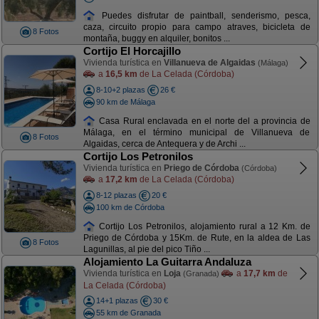
Puedes disfrutar de paintball, senderismo, pesca,
caza, circuito propio para campo atraves, bicicleta de
8 Fotos
montaña, buggy en alquiler, bonitos ...
Cortijo El Horcajillo
Vivienda turística en
Villanueva de Algaidas
(Málaga)
a
16,5 km
de La Celada (Córdoba)
8-10+2 plazas
26 €
90 km de Málaga
Casa Rural enclavada en el norte del a provincia de
Málaga, en el término municipal de Villanueva de
8 Fotos
Algaidas, cerca de Antequera y de Archi ...
Cortijo Los Petronilos
Vivienda turística en
Priego de Córdoba
(Córdoba)
a
17,2 km
de La Celada (Córdoba)
8-12 plazas
20 €
100 km de Córdoba
Cortijo Los Petronilos, alojamiento rural a 12 Km. de
Priego de Córdoba y 15Km. de Rute, en la aldea de Las
8 Fotos
Lagunillas, al pie del pico Tiño ...
Alojamiento La Guitarra Andaluza
Vivienda turística en
Loja
a
17,7 km
de
(Granada)
La Celada (Córdoba)
14+1 plazas
30 €
55 km de Granada