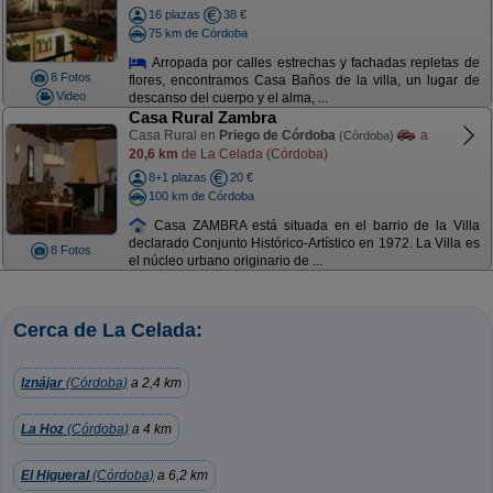
16 plazas
38 €
75 km de Córdoba
Arropada por calles estrechas y fachadas repletas de
8 Fotos
flores, encontramos Casa Baños de la villa, un lugar de
Video
descanso del cuerpo y el alma, ...
Casa Rural Zambra
Casa Rural en
Priego de Córdoba
a
(Córdoba)
20,6 km
de La Celada (Córdoba)
8+1 plazas
20 €
100 km de Córdoba
Casa ZAMBRA está situada en el barrio de la Villa
declarado Conjunto Histórico-Artístico en 1972. La Villa es
8 Fotos
el núcleo urbano originario de ...
Cerca de La Celada:
Iznájar
(Córdoba)
a 2,4 km
La Hoz
(Córdoba)
a 4 km
El Higueral
(Córdoba)
a 6,2 km