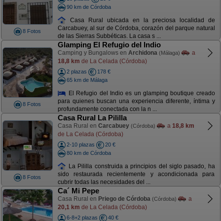
90 km de Córdoba
Casa Rural ubicada en la preciosa localidad de
Carcabuey, al sur de Córdoba, corazón del parque natural
8 Fotos
de las Sierras Subbéticas. La casa s ...
Glamping El Refugio del Indio
Camping y Bungalows en
Archidona
a
(Málaga)
18,8 km
de La Celada (Córdoba)
2 plazas
178 €
65 km de Málaga
El Refugio del Indio es un glamping boutique creado
para quienes buscan una experiencia diferente, íntima y
8 Fotos
profundamente conectada con la n ...
Casa Rural La Pililla
Casa Rural en
Carcabuey
a
18,8 km
(Córdoba)
de La Celada (Córdoba)
2-10 plazas
20 €
80 km de Córdoba
La Pililla construida a principios del siglo pasado, ha
sido restaurada recientemente y acondicionada para
8 Fotos
cubrir todas las necesidades del ...
Ca´ Mi Pepe
Casa Rural en
Priego de Córdoba
a
(Córdoba)
20,1 km
de La Celada (Córdoba)
6-8+2 plazas
40 €